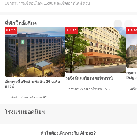
แขกสามารถเช็คอินได้ที่ 15:00 และเช็คเอาท์ได้ที่ ครับ
ที่พักใกล้เคียง
8.8/10
8.4/10
8.4/1
Hyatt
Dc/ge
วอชิงตัน แมริออท จอร์จทาวน์
เอ็มบาสซี่ สวีทส์ วอชิงตัน ดีซี จอร์จ
ทาวน์
วอชิง
วอชิงตัน
ห่างจากโรงแรม 79m
วอชิงตัน
ห่างจากโรงแรม 67m
โรงแรมยอดนิยม
ทำไมต้องเดินทางกับ Airpaz?