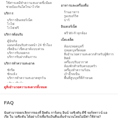
ใช้สารเคมีทำความสะอาดซึ่งมีผล
อาหารและเครื่องดื่ม
ช่วยป้องกันโคโรน่าไวรัส
ร้านอาหาร
บริการ
รูมเซอร์วิส
บริการอินเทอร์เน็ต
บาร์
ไวไฟ
อินเตอร์เน็ต
ไวไฟฟรี
ฟรี Wi-Fi ทุกห้อง
บริการต้อนรับ
เบ็ดเตล็ด
ตู้นิรภัย
แผนกต้อนรับส่วนหน้า 24 ชั่วโมง
ห้องปลอดบุหรี่
เช็คอิน / เช็คเอาต์แบบด่วน
ปลอดบุหรี่ตลอด
บริการรับจอดรถ
สิ่งอำนวยความสะดวกสำหรับผู้พิการ
บริการรับฝากสัมภาระ
ลิฟท์
เครื่องปรับอากาศ
บริการทำความสะอาด
ห้องพักสำหรับครอบครัว
ซักรีด
เครื่องทำความร้อน
ซักแห้ง
เก้าอี้รถเข็น
บริการทำความสะอาดทุกวัน
พื้นที่สูบบุหรี่ที่กำหนด
ดูสิ่งอำนวยความสะดวกทั้งหมด
FAQ
ฉันสามารถยกเลิกการจองที่ ฮิลตัน การ์เดน อินน์ วอชิงตัน ดีซี จอร์จทาวน์ แอ
เรีย ใน วอชิงตัน ได้อย่างไรเพื่อรับเงินคืนเต็มจำนวนโดยไม่มีค่าใช้จ่าย?