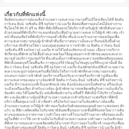
เกี่ยวกับที่พักแห่งนี้
สัมผัสประสบการณ์และสิ่งอำนวยความสะดวกมากมายที่ไม่มีใครเทียบได้ที่ ฮิลตัน
การ์เดน อินน์ วอชิงตัน ดีซี จอร์จทาวน์ แอเรีย ติดต่อสื่อสารออนไลน์ได้อย่างราบ
รื่นโดยใช้ Wi-Fi ฟรี ณ ที่พัก ที่พักมีที่จอดรถให้บริการสำหรับผู้เข้าพักที่เดินทางมา
ด้วยรถยนต์ที่พักมีบริการแผนกต้อนรับเพื่ออำนวยความสะดวกให้ผู้เข้าพัก เช่น เจ้า
หน้าที่คอนเซียร์จที่พักมีบริการจองตั๋วที่เที่ยวชั้นนำและร้านอาหารยอดนิยมเพื่อ
ความสะดวกสบายของผู้เข้าพักค่ำคืนที่อากาศหนาวเย็นจะน่ารื่นรมย์ยิ่งขึ้นด้วย
บริการเตาผิงที่ช่วยให้ความอบอุ่นผ่อนคลาย การเข้าพัก ณ ฮิลตัน การ์เดน อินน์
วอชิงตัน ดีซี จอร์จทาวน์ แอเรีย ช่วยให้ไม่ต้องจัดกระเป๋าเยอะ เนื่องจากบริการ
ซักรีดของที่พักช่วยให้เสื้อผ้าสะอาดพร้อมใช้อยู่เสมอการเข้าพักของคุณจะสะดวก
สบายด้วยบริการรูมเซอร์วิส ที่จะเติมเต็มการพักผ่อนและความเพลิดเพลินของคุณ
ที่พักนี้ปลอดบุหรี่โดยสิ้นเชิง การสูบบุหรี่จำกัดอยู่ในโซนสูบบุหรี่ที่ระบุเท่านั้นที่ ฮิล
ตัน การ์เดน อินน์ วอชิงตัน ดีซี จอร์จทาวน์ แอเรีย ห้องพักทุกห้องมีสิ่งอำนวยความ
สะดวกและอุปกรณ์ครบครันเพื่อให้มั่นใจถึงการเข้าพักที่สะดวกสบายยกระดับ
ประสบการณ์การเข้าพักด้วยบริการเครื่องปรับอากาศหรือบริการผ้าปูเตียงเพื่อ
ความสะดวกของคุณ บางห้องพักที่ ฮิลตัน การ์เดน อินน์ วอชิงตัน ดีซี จอร์จทาวน์
แอเรีย มีการออกแบบที่เป็นเอกลักษณ์ เช่น ห้องนั่งเล่นแยกเป็นสัดส่วน หรือแม้แต่
ระเบียงหรือเฉลียง สำหรับบางห้อง ผู้เข้าพักสามารถเพลิดเพลินกับความบันเทิงใน
ห้องพัก เช่น วิดีโอสตรีมมิ่ง หนังสือพิมพ์รายวัน หรือทีวี ที่พักมีน้ำให้บริการในห้อง
พัก และห้องพักบางห้องมีสิ่งอำนวยความสะดวกสำหรับชงกาแฟหรือชาที่พักมี
บริการเสื้อคลุมอาบน้ำ ผ้าเช็ดตัว หรือไดร์เป่าผมภายในห้องพักบางห้องเพื่อ
อำนวยความสะดวกให้ผู้เข้าพัก ลองเริ่มต้นวันพักผ่อนของคุณด้วยกาแฟอร่อยๆ สัก
แก้ว ณ ที่พัก เพลิดเพลินไปกับรสชาติอันสดชื่นของกาแฟชั้นดีที่ชงสดใหม่ การเดิน
ทางของคุณจะปราศจากความหิวโหย เพราะที่โรงแรมมีร้านอาหารที่อร่อยและตั้ง
อยู่ในที่พัก การใช้เวลาช่วงเย็นไปกับสิ่งอำนวยความสะดวกด้านความบันเทิงของ
ที่พักสามารถมอบความเพลิดเพลินได้มากเท่ากับการออกไปเที่ยวข้างนอกกับเพื่อน
ร่วมเดินทางของคุณที่ ฮิลตัน การ์เดน อินน์ วอชิงตัน ดีซี จอร์จทาวน์ แอเรีย ผู้เข้า