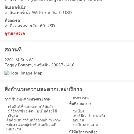
อินเตอร์เน็ต
ค่าอินเทอร์เน็ต/Wi-Fi รายวัน: 0 USD
ที่จอดรถ
ค่าที่จอดรถรายวัน: 60 USD
ดูรายละเอียด
สถานที่
2201 M St NW
Foggy Bottom, วอชิงตัน 20037-1416
สิ่งอำนวยความสะดวกและบริการ
บริการรีดผ้า
การเว้นระยะห่างทางกายภาพ
พื้นที่ส่วนกลาง
เช็คอิน/เช็คเอาท์แบบไร้สัมผัส
มีวิธีการชำระเงินแบบไม่ต้องใช้
ระเบียง
เงินสด
เฟอร์นิเจอร์กลางแจ้ง
ติดตั้งแผ่นสกรีนหรือฉากกั้นระหว่าง
อุทยาน
พนักงานและผู้เข้าพักในบริเวณที่
ระเบียงอาบแดด
เหมาะสม
มีให้บริการทุกห้อง