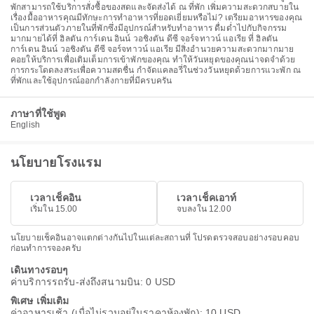
พักสามารถใช้บริการสั่งซื้อของสดและจัดส่งได้ ณ ที่พัก เพิ่มความสะดวกสบายใน
เรื่องมื้ออาหารคุณมีทักษะการทำอาหารที่ยอดเยี่ยมหรือไม่? เตรียมอาหารของคุณ
เป็นการส่วนตัวภายในที่พักซึ่งมีอุปกรณ์สำหรับทำอาหาร ดื่มด่ำไปกับกิจกรรม
มากมายได้ที่ ฮิลตัน การ์เดน อินน์ วอชิงตัน ดีซี จอร์จทาวน์ แอเรีย ที่ ฮิลตัน
การ์เดน อินน์ วอชิงตัน ดีซี จอร์จทาวน์ แอเรีย มีสิ่งอำนวยความสะดวกมากมาย
คอยให้บริการเพื่อเติมเต็มการเข้าพักของคุณ ทำให้วันหยุดของคุณน่าจดจำด้วย
การกระโดดลงสระเพื่อความสดชื่น กำจัดแคลอรี่ในช่วงวันหยุดด้วยการแวะพัก ณ
ที่พักและใช้อุปกรณ์ออกกำลังกายที่มีครบครัน
ภาษาที่ใช้พูด
English
นโยบายโรงแรม
เวลาเช็คอิน
เวลาเช็คเอาท์
เริ่มใน 15.00
จบลงใน 12.00
นโยบายเช็คอินอาจแตกต่างกันไปในแต่ละสถานที่ โปรดตรวจสอบอย่างรอบคอบ
ก่อนทำการจองครับ
เดินทางรอบๆ
ค่าบริการรถรับ-ส่งถึงสนามบิน: 0 USD
พิเศษ เพิ่มเติม
ค่าอาหารเช้า (เมื่อไม่รวมอยู่ในราคาห้องพัก): 10 USD