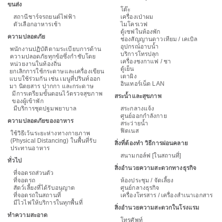
ขนส่ง
โต๊ะ
สถานีชาร์จรถยนต์ไฟฟ้า
เครื่องเป่าผม
ตัวเลือกอาหารเช้า
ไมโครเวฟ
ตู้เซฟในห้องพัก
ความปลอดภัย
ช่องสัญญานดาวเทียม / เคเบิล
อุปกรณ์อาบน้ำ
พนักงานปฏิบัติตามระเบียบการด้าน
บริการโทรปลุก
ความปลอดภัยทุกข้อซึ่งกำชับโดย
เครื่องชงกาแฟ / ชา
หน่วยงานในท้องถิ่น
ตู้เย็น
ยกเลิกการใช้กระดาษและเครื่องเขียน
เตาผิง
แบบใช้ร่วมกัน เช่น เมนูที่ปรินท์ออก
อินเทอร์เน็ต LAN
มา นิตยสาร ปากกา และกระดาษ
มีการเตรียมขั้นตอนไว้ตรวจสุขภาพ
สระน้ำและสุขภาพ
ของผู้เข้าพัก
มีบริการชุดปฐมพยาบาล
สระกลางแจ้ง
ศูนย์ออกกำลังกาย
ความปลอดภัยของอาหาร
สระว่ายน้ำ
ฟิตเนส
ใช้วิธีเว้นระยะห่างทางกายภาพ
(Physical Distancing) ในพื้นที่รับ
สิ่งที่ต้องทำ วิธีการผ่อนคลาย
ประทานอาหาร
สนามกอล์ฟ [ในสถานที่]
ทั่วไป
สิ่งอำนวยความสะดวกทางธุรกิจ
ที่จอดรถส่วนตัว
ที่จอดรถ
ห้องประชุม / จัดเลี้ยง
สัตว์เลี้ยงที่ได้รับอนุญาต
ศูนย์กลางธุรกิจ
ที่จอดรถในสถานที่
เครื่องโทรสาร / เครื่องสำเนาเอกสาร
มีไวไฟให้บริการในทุกพื้นที่
สิ่งอำนวยความสะดวกในโรงแรม
ทำความสะอาด
โทรศัพท์