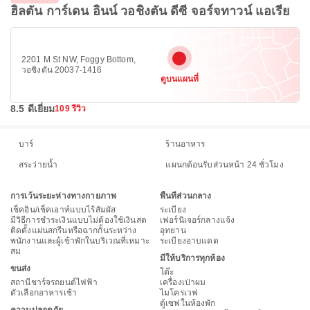
ฮิลตัน การ์เดน อินน์ วอชิงตัน ดีซี จอร์จทาวน์ แอเรีย
2201 M St NW, Foggy Bottom,
วอชิงตัน 20037-1416
ดูบนแผนที่
8.5 ดีเยี่ยม
109 รีวิว
บาร์
ร้านอาหาร
สระว่ายน้ำ
แผนกต้อนรับส่วนหน้า 24 ชั่วโมง
การเว้นระยะห่างทางกายภาพ
พื้นที่ส่วนกลาง
เช็คอิน/เช็คเอาท์แบบไร้สัมผัส
ระเบียง
มีวิธีการชำระเงินแบบไม่ต้องใช้เงินสด
เฟอร์นิเจอร์กลางแจ้ง
ติดตั้งแผ่นสกรีนหรือฉากกั้นระหว่าง
อุทยาน
พนักงานและผู้เข้าพักในบริเวณที่เหมาะ
ระเบียงอาบแดด
สม
มีให้บริการทุกห้อง
ขนส่ง
โต๊ะ
สถานีชาร์จรถยนต์ไฟฟ้า
เครื่องเป่าผม
ตัวเลือกอาหารเช้า
ไมโครเวฟ
ตู้เซฟในห้องพัก