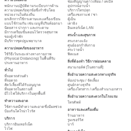
ความปลอดภัย
ช่องสัญญานดาวเทียม / เคเบิล
พนักงานปฏิบัติตามระเบียบการด้าน
อุปกรณ์อาบน้ำ
ความปลอดภัยทุกข้อซึ่งกำชับโดย
บริการโทรปลุก
หน่วยงานในท้องถิ่น
เครื่องชงกาแฟ / ชา
ยกเลิกการใช้กระดาษและเครื่องเขียน
ตู้เย็น
แบบใช้ร่วมกัน เช่น เมนูที่ปรินท์ออกมา
เตาผิง
นิตยสาร ปากกา และกระดาษ
อินเทอร์เน็ต LAN
มีการเตรียมขั้นตอนไว้ตรวจสุขภาพ
สระน้ำและสุขภาพ
ของผู้เข้าพัก
มีบริการชุดปฐมพยาบาล
สระกลางแจ้ง
ศูนย์ออกกำลังกาย
ความปลอดภัยของอาหาร
สระว่ายน้ำ
ใช้วิธีเว้นระยะห่างทางกายภาพ
ฟิตเนส
(Physical Distancing) ในพื้นที่รับ
สิ่งที่ต้องทำ วิธีการผ่อนคลาย
ประทานอาหาร
สนามกอล์ฟ [ในสถานที่]
ทั่วไป
สิ่งอำนวยความสะดวกทางธุรกิจ
ที่จอดรถส่วนตัว
ที่จอดรถ
ห้องประชุม / จัดเลี้ยง
สัตว์เลี้ยงที่ได้รับอนุญาต
ศูนย์กลางธุรกิจ
ที่จอดรถในสถานที่
เครื่องโทรสาร / เครื่องสำเนาเอกสาร
มีไวไฟให้บริการในทุกพื้นที่
สิ่งอำนวยความสะดวกในโรงแรม
ทำความสะอาด
โทรศัพท์
ใช้สารเคมีทำความสะอาดซึ่งมีผลช่วย
อาหารและเครื่องดื่ม
ป้องกันโคโรน่าไวรัส
ร้านอาหาร
บริการ
รูมเซอร์วิส
บริการอินเทอร์เน็ต
บาร์
ไวไฟ