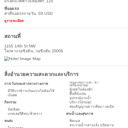
แรงดันไฟฟ้าในห้องพัก: 120
ที่จอดรถ
ค่าที่จอดรถรายวัน: 59 USD
ดูรายละเอียด
สถานที่
1155 14th St NW
ใจกลางวอชิงตัน, วอชิงตัน 20005
สิ่งอำนวยความสะดวกและบริการ
เครื่องชงกาแฟ / ชา
การเว้นระยะห่างทางกายภาพ
เครื่องเป่าผม
ตู้เซฟในห้องพัก
มีวิธีการชำระเงินแบบไม่ต้องใช้
พื้นที่นั่งเล่น
เงินสด
อุปกรณ์อาบน้ำ
กิจกรรม
บริการโทรปลุก
ช่องสัญญานดาวเทียม / เคเบิล
บิลเลียด
แกลเลอรี่ศิลปะชั่วคราว
สระน้ำและสุขภาพ
ขนส่ง
ฟิตเนส
สระว่ายน้ำกลางแจ้ง (เปิดตาม