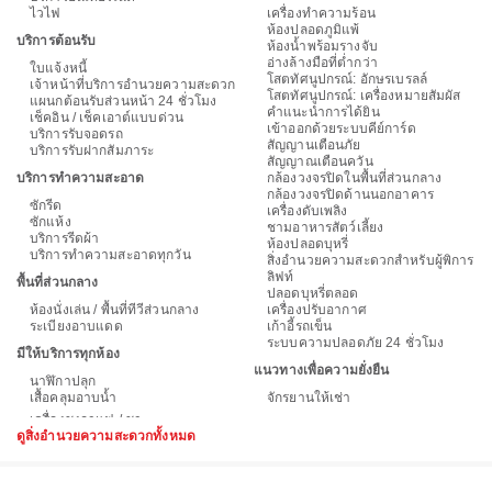
ไวไฟ
เครื่องทำความร้อน
ห้องปลอดภูมิแพ้
บริการต้อนรับ
ห้องน้ำพร้อมรางจับ
อ่างล้างมือที่ต่ำกว่า
ใบแจ้งหนี้
โสตทัศนูปกรณ์: อักษรเบรลล์
เจ้าหน้าที่บริการอำนวยความสะดวก
โสตทัศนูปกรณ์: เครื่องหมายสัมผัส
แผนกต้อนรับส่วนหน้า 24 ชั่วโมง
คำแนะนำการได้ยิน
เช็คอิน / เช็คเอาต์แบบด่วน
เข้าออกด้วยระบบคีย์การ์ด
บริการรับจอดรถ
สัญญานเตือนภัย
บริการรับฝากสัมภาระ
สัญญาณเตือนควัน
บริการทำความสะอาด
กล้องวงจรปิดในพื้นที่ส่วนกลาง
กล้องวงจรปิดด้านนอกอาคาร
ซักรีด
เครื่องดับเพลิง
ซักแห้ง
ชามอาหารสัตว์เลี้ยง
บริการรีดผ้า
ห้องปลอดบุหรี่
บริการทำความสะอาดทุกวัน
สิ่งอำนวยความสะดวกสำหรับผู้พิการ
ลิฟท์
พื้นที่ส่วนกลาง
ปลอดบุหรี่ตลอด
ห้องนั่งเล่น / พื้นที่ทีวีส่วนกลาง
เครื่องปรับอากาศ
ระเบียงอาบแดด
เก้าอี้รถเข็น
ระบบความปลอดภัย 24 ชั่วโมง
มีให้บริการทุกห้อง
แนวทางเพื่อความยั่งยืน
นาฬิกาปลุก
เสื้อคลุมอาบน้ำ
จักรยานให้เช่า
ดูสิ่งอำนวยความสะดวกทั้งหมด