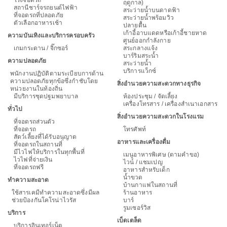
โรงจอดรถ
ฤดูกาล)
สถานีชาร์จรถยนต์ไฟฟ้า
สระว่ายน้ำบนดาดฟ้า
ที่จอดรถที่ปลอดภัย
สระว่ายน้ำพร้อมวิว
ตัวเลือกอาหารเช้า
ปลายตื้น
เก้าอี้อาบแดดหรือเก้าอี้ชายหาด
ความบันเทิงและบริการครอบครัว
ศูนย์ออกกำลังกาย
เกมกระดาน / จิ๊กซอร์
สระกลางแจ้ง
บาร์ริมสระน้ำ
ความปลอดภัย
สระว่ายน้ำ
บริการแว็กซ์
พนักงานปฏิบัติตามระเบียบการด้าน
ความปลอดภัยทุกข้อซึ่งกำชับโดย
สิ่งอำนวยความสะดวกทางธุรกิจ
หน่วยงานในท้องถิ่น
มีบริการชุดปฐมพยาบาล
ห้องประชุม / จัดเลี้ยง
เครื่องโทรสาร / เครื่องสำเนาเอกสาร
ทั่วไป
สิ่งอำนวยความสะดวกในโรงแรม
ที่จอดรถส่วนตัว
ที่จอดรถ
โทรศัพท์
สัตว์เลี้ยงที่ได้รับอนุญาต
อาหารและเครื่องดื่ม
ที่จอดรถในสถานที่
มีไวไฟให้บริการในทุกพื้นที่
เมนูอาหารพิเศษ (ตามคำขอ)
ไวไฟที่จ่ายเงิน
ไวน์ / แชมเปญ
ที่จอดรถฟรี
อาหารสำหรับเด็ก
น้ำขวด
ทำความสะอาด
บ้านกาแฟในสถานที่
ใช้สารเคมีทำความสะอาดซึ่งมีผล
ร้านอาหาร
ช่วยป้องกันโคโรน่าไวรัส
บาร์
รูมเซอร์วิส
บริการ
เบ็ดเตล็ด
บริการอินเทอร์เน็ต