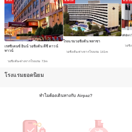
9/10
8.6/10
8.2/1
เดอะเวส
โรงแรมวอชิงตัน พลาซา
วอชิง
เรสซิเดนซ์ อินน์ วอชิงตัน ดีซี ดาวน์
ทาวน์
วอชิงตัน
ห่างจากโรงแรม 141m
วอชิงตัน
ห่างจากโรงแรม 73m
โรงแรมยอดนิยม
ทำไมต้องเดินทางกับ Airpaz?