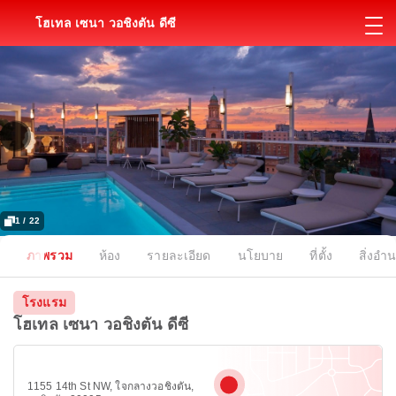
โฮเทล เซนา วอชิงตัน ดีซี
1 / 22
ภาพรวม
ห้อง
รายละเอียด
นโยบาย
ที่ตั้ง
สิ่งอ
โรงแรม
โฮเทล เซนา วอชิงตัน ดีซี
1155 14th St NW, ใจกลางวอชิงตัน,