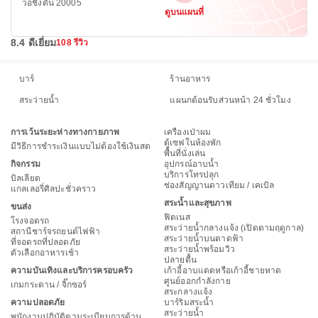
วอชิงตัน 20005
ดูบนแผนที่
8.4 ดีเยี่ยม
108 รีวิว
บาร์
ร้านอาหาร
สระว่ายน้ำ
แผนกต้อนรับส่วนหน้า 24 ชั่วโมง
การเว้นระยะห่างทางกายภาพ
เครื่องเป่าผม
ตู้เซฟในห้องพัก
มีวิธีการชำระเงินแบบไม่ต้องใช้เงินสด
พื้นที่นั่งเล่น
กิจกรรม
อุปกรณ์อาบน้ำ
บริการโทรปลุก
บิลเลียด
ช่องสัญญานดาวเทียม / เคเบิล
แกลเลอรี่ศิลปะชั่วคราว
สระน้ำและสุขภาพ
ขนส่ง
ฟิตเนส
โรงจอดรถ
สระว่ายน้ำกลางแจ้ง (เปิดตามฤดูกาล)
สถานีชาร์จรถยนต์ไฟฟ้า
สระว่ายน้ำบนดาดฟ้า
ที่จอดรถที่ปลอดภัย
สระว่ายน้ำพร้อมวิว
ตัวเลือกอาหารเช้า
ปลายตื้น
ความบันเทิงและบริการครอบครัว
เก้าอี้อาบแดดหรือเก้าอี้ชายหาด
ศูนย์ออกกำลังกาย
เกมกระดาน / จิ๊กซอร์
สระกลางแจ้ง
ความปลอดภัย
บาร์ริมสระน้ำ
สระว่ายน้ำ
พนักงานปฏิบัติตามระเบียบการด้าน