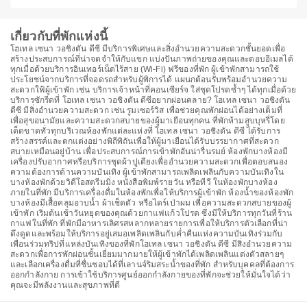
เกี่ยวกับที่พักแห่งนี้
โฮเทล เซนา วอชิงตัน ดีซี มีบริการพิเศษและสิ่งอำนวยความสะดวกชั้นยอดเพื่อ
สร้างประสบการณ์ที่น่าจดจำให้กับแขก แบ่งปันภาพถ่ายของคุณและตอบอีเมลได้
ทุกเมื่อด้วยบริการอินเทอร์เน็ตไร้สาย (Wi-Fi) ฟรีของที่พัก ผู้เข้าพักสามารถใช้
ประโยชน์จากบริการที่จอดรถสำหรับผู้พิการได้ แผนกต้อนรับพร้อมอำนวยความ
สะดวกใฟ้ผู้เข้าพัก เช่น บริการเจ้าหน้าที่คอนเซียร์จ ใส่ชุดโปรดซ้ำๆ ได้ทุกเมื่อด้วย
บริการซักรีดที่ โฮเทล เซนา วอชิงตัน ดีซีอยากผ่อนคลาย? โฮเทล เซนา วอชิงตัน
ดีซี มีสิ่งอำนวยความสะดวก เช่น รูมเซอร์วิส เพื่อช่วยคุณพักผ่อนได้อย่างเต็มที่
เพื่อสุขอนามัยและความสะดวกสบายของผู้มาเยือนทุกคน ที่พักห้ามสูบบุหรี่โดย
เด็ดขาดทั่วทุกบริเวณห้องพักแต่ละแห่งที่ โฮเทล เซนา วอชิงตัน ดีซี ได้รับการ
สร้างสรรค์และตกแต่งอย่างพิถีพิถันเพื่อให้ผู้มาเยือนได้รับบรรยากาศที่สะดวก
สบายเหมือนอยู่บ้าน เพื่อประสบการณ์การเข้าพักอันน่ารื่นรมย์ ห้องพักบางห้องมี
เครื่องปรับอากาศหรือบริการชุดผ้าปูเตียงเพื่ออำนวยความสะดวกเพื่อตอบสนอง
ความต้องการด้านความบันเทิง ผู้เข้าพักสามารถเพลิดเพลินกับความบันเทิงใน
บางห้องพักด้วยวิดีโอสตรีมมิ่ง หนังสือพิมพ์รายวัน หรือทีวี ในห้องพักบางห้อง
ภายในที่พัก มีบริการเครื่องดื่มในห้องพักเพื่อให้บริการผู้เข้าพัก ห้องน้ำของห้องพัก
บางห้องมีเสื้อคลุมอาบน้ำ ผ้าเช็ดตัว หรือไดร์เป่าผม เพื่อความสะดวกสบายของผู้
เข้าพัก เริ่มต้นเช้าวันหยุดของคุณด้วยกาแฟแก้วโปรด ซึ่งมีให้บริการทุกวันที่ร้าน
กาแฟในที่พัก ที่พักมีอาหารเลิศรสหลากหลายรายการเพื่อให้บริการตัวเลือกที่น่า
ดึงดูดและพร้อมให้บริการอยู่เสมอเพลิดเพลินกับค่ำคืนแห่งความบันเทิงร่วมกับ
เพื่อนร่วมทริปที่แหล่งบันเทิงของที่พักโฮเทล เซนา วอชิงตัน ดีซี มีสิ่งอำนวยความ
สะดวกเพื่อการพักผ่อนชั้นเยี่ยมมากมายให้ผู้เข้าพักได้เพลิดเพลินแต่งตัวสลายๆ
และเลือกเครื่องดื่มที่ชื่นชอบได้ที่เลานจ์ริมสระน้ำของที่พัก สำหรับบุคคลที่ต้องการ
ออกกำลังกาย การเข้าใช้บริการศูนย์ออกกำลังกายของที่พักจะช่วยให้มั่นใจได้ว่า
คุณจะมีพลังงานและสุขภาพที่ดี