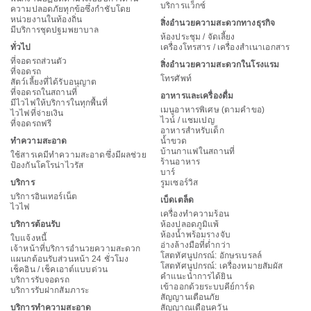
บริการแว็กซ์
ความปลอดภัยทุกข้อซึ่งกำชับโดย
หน่วยงานในท้องถิ่น
สิ่งอำนวยความสะดวกทางธุรกิจ
มีบริการชุดปฐมพยาบาล
ห้องประชุม / จัดเลี้ยง
ทั่วไป
เครื่องโทรสาร / เครื่องสำเนาเอกสาร
ที่จอดรถส่วนตัว
สิ่งอำนวยความสะดวกในโรงแรม
ที่จอดรถ
โทรศัพท์
สัตว์เลี้ยงที่ได้รับอนุญาต
ที่จอดรถในสถานที่
อาหารและเครื่องดื่ม
มีไวไฟให้บริการในทุกพื้นที่
เมนูอาหารพิเศษ (ตามคำขอ)
ไวไฟที่จ่ายเงิน
ไวน์ / แชมเปญ
ที่จอดรถฟรี
อาหารสำหรับเด็ก
ทำความสะอาด
น้ำขวด
บ้านกาแฟในสถานที่
ใช้สารเคมีทำความสะอาดซึ่งมีผลช่วย
ร้านอาหาร
ป้องกันโคโรน่าไวรัส
บาร์
บริการ
รูมเซอร์วิส
บริการอินเทอร์เน็ต
เบ็ดเตล็ด
ไวไฟ
เครื่องทำความร้อน
บริการต้อนรับ
ห้องปลอดภูมิแพ้
ห้องน้ำพร้อมรางจับ
ใบแจ้งหนี้
อ่างล้างมือที่ต่ำกว่า
เจ้าหน้าที่บริการอำนวยความสะดวก
โสตทัศนูปกรณ์: อักษรเบรลล์
แผนกต้อนรับส่วนหน้า 24 ชั่วโมง
โสตทัศนูปกรณ์: เครื่องหมายสัมผัส
เช็คอิน / เช็คเอาต์แบบด่วน
คำแนะนำการได้ยิน
บริการรับจอดรถ
เข้าออกด้วยระบบคีย์การ์ด
บริการรับฝากสัมภาระ
สัญญานเตือนภัย
บริการทำความสะอาด
สัญญาณเตือนควัน