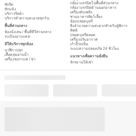
กล้องวงจรปิดในพื้นที่ส่วนกลาง
ซักรีด
กล้องวงจรปิดด้านนอกอาคาร
ซักแห้ง
เครื่องดับเพลิง
บริการรีดผ้า
ชามอาหารสัตว์เลี้ยง
บริการทำความสะอาดทุกวัน
ห้องปลอดบุหรี่
พื้นที่ส่วนกลาง
สิ่งอำนวยความสะดวกสำหรับผู้พิการ
ลิฟท์
ห้องนั่งเล่น / พื้นที่ทีวีส่วนกลาง
ปลอดบุหรี่ตลอด
ระเบียงอาบแดด
เครื่องปรับอากาศ
มีให้บริการทุกห้อง
เก้าอี้รถเข็น
ระบบความปลอดภัย 24 ชั่วโมง
นาฬิกาปลุก
เสื้อคลุมอาบน้ำ
แนวทางเพื่อความยั่งยืน
เครื่องชงกาแฟ / ชา
จักรยานให้เช่า