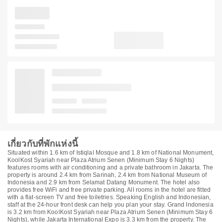
เกี่ยวกับที่พักแห่งนี้
Situated within 1.6 km of Istiqlal Mosque and 1.8 km of National Monument,
KoolKost Syariah near Plaza Atrium Senen (Minimum Stay 6 Nights)
features rooms with air conditioning and a private bathroom in Jakarta. The
property is around 2.4 km from Sarinah, 2.4 km from National Museum of
Indonesia and 2.9 km from Selamat Datang Monument. The hotel also
provides free WiFi and free private parking. All rooms in the hotel are fitted
with a flat-screen TV and free toiletries. Speaking English and Indonesian,
staff at the 24-hour front desk can help you plan your stay. Grand Indonesia
is 3.2 km from KoolKost Syariah near Plaza Atrium Senen (Minimum Stay 6
Nights), while Jakarta International Expo is 3.3 km from the property. The