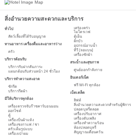
สิ่งอำนวยความสะดวกและบริการ
เครื่องครัว
ทั่วไป
ไมโครเวฟ
สัตว์เลี้ยงที่ได้รับอนุญาต
ตู้เย็น
ฝักบัว
ทานอาหาร เครื่องดื่มและอาหารว่าง
อุปกรณ์อาบน้ำ
ทีวี [จอแบน]
ครัว
เครื่องซักผ้า
บริการต้อนรับ
สระน้ำและสุขภาพ
บริการรับฝากสัมภาระ
ศูนย์ออกกำลังกาย
แผนกต้อนรับส่วนหน้า 24 ชั่วโมง
อินเตอร์เน็ต
บริการทำความสะอาด
ฟรี Wi-Fi ทุกห้อง
ซักรีด
บริการรีดผ้า
เบ็ดเตล็ด
มีให้บริการทุกห้อง
ลิฟท์
สิ่งอำนวยความสะดวกสำหรับผู้พิการ
เครื่องตรวจจับก๊าซคาร์บอนมอน
ปลอดบุหรี่ตลอด
ออกไซด์
เครื่องปรับอากาศ
ตู้
เครื่องดับเพลิง
เครื่องปั่นผ้าแห้ง
เครื่องทำความร้อน
เครื่องชงกาแฟ / ชา
ห้องปลอดบุหรี่
ครัวเต็มรูปแบบ
สัญญาณเตือนควัน
เครื่องเป่าผม