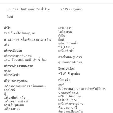
แผนกต้อนรับส่วนหน้า 24 ชั่วโมง
ฟรี Wi-Fi ทุกห้อง
ลิฟท์
ทั่วไป
เครื่องครัว
ไมโครเวฟ
สัตว์เลี้ยงที่ได้รับอนุญาต
ตู้เย็น
ทานอาหาร เครื่องดื่มและอาหารว่าง
ฝักบัว
อุปกรณ์อาบน้ำ
ครัว
ทีวี [จอแบน]
บริการต้อนรับ
เครื่องซักผ้า
บริการรับฝากสัมภาระ
สระน้ำและสุขภาพ
แผนกต้อนรับส่วนหน้า 24 ชั่วโมง
ศูนย์ออกกำลังกาย
บริการทำความสะอาด
อินเตอร์เน็ต
ซักรีด
ฟรี Wi-Fi ทุกห้อง
บริการรีดผ้า
เบ็ดเตล็ด
มีให้บริการทุกห้อง
ลิฟท์
เครื่องตรวจจับก๊าซคาร์บอนมอน
สิ่งอำนวยความสะดวกสำหรับผู้พิการ
ออกไซด์
ปลอดบุหรี่ตลอด
ตู้
เครื่องปรับอากาศ
เครื่องปั่นผ้าแห้ง
เครื่องดับเพลิง
เครื่องชงกาแฟ / ชา
เครื่องทำความร้อน
ครัวเต็มรูปแบบ
ห้องปลอดบุหรี่
เครื่องเป่าผม
สัญญาณเตือนควัน