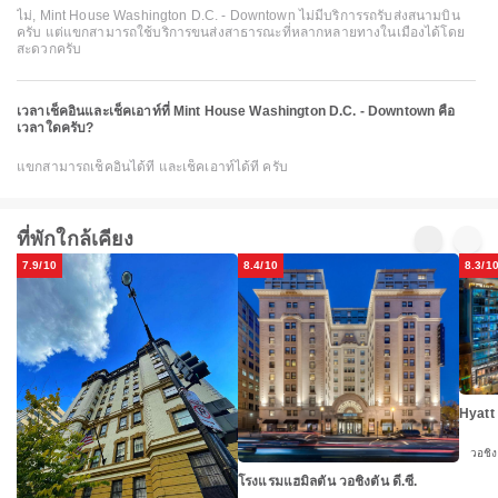
ไม่, Mint House Washington D.C. - Downtown ไม่มีบริการรถรับส่งสนามบิน
ครับ แต่แขกสามารถใช้บริการขนส่งสาธารณะที่หลากหลายทางในเมืองได้โดย
สะดวกครับ
เวลาเช็คอินและเช็คเอาท์ที่ Mint House Washington D.C. - Downtown คือ
เวลาใดครับ?
แขกสามารถเช็คอินได้ที่ และเช็คเอาท์ได้ที่ ครับ
ที่พักใกล้เคียง
7.9/10
8.4/10
8.3/1
Hyatt
วอชิง
โรงแรมแฮมิลตัน วอชิงตัน ดี.ซี.