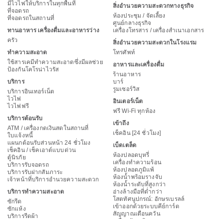
มีไวไฟให้บริการในทุกพื้นที่
สิ่งอำนวยความสะดวกทางธุรกิจ
ที่จอดรถ
ห้องประชุม / จัดเลี้ยง
ที่จอดรถในสถานที่
ศูนย์กลางธุรกิจ
ทานอาหาร เครื่องดื่มและอาหารว่าง
เครื่องโทรสาร / เครื่องสำเนาเอกสาร
ครัว
สิ่งอำนวยความสะดวกในโรงแรม
ทำความสะอาด
โทรศัพท์
ใช้สารเคมีทำความสะอาดซึ่งมีผลช่วย
อาหารและเครื่องดื่ม
ป้องกันโคโรน่าไวรัส
ร้านอาหาร
บริการ
บาร์
รูมเซอร์วิส
บริการอินเทอร์เน็ต
ไวไฟ
อินเตอร์เน็ต
ไวไฟฟรี
ฟรี Wi-Fi ทุกห้อง
บริการต้อนรับ
เข้าถึง
ATM / เครื่องกดเงินสดในสถานที่
เช็คอิน [24 ชั่วโมง]
ใบแจ้งหนี้
แผนกต้อนรับส่วนหน้า 24 ชั่วโมง
เบ็ดเตล็ด
เช็คอิน / เช็คเอาต์แบบด่วน
ห้องปลอดบุหรี่
ตู้นิรภัย
เครื่องทำความร้อน
บริการรับจอดรถ
ห้องปลอดภูมิแพ้
บริการรับฝากสัมภาระ
ห้องน้ำพร้อมรางจับ
เจ้าหน้าที่บริการอำนวยความสะดวก
ห้องน้ำระดับที่สูงกว่า
บริการทำความสะอาด
อ่างล้างมือที่ต่ำกว่า
โสตทัศนูปกรณ์: อักษรเบรลล์
ซักรีด
เข้าออกด้วยระบบคีย์การ์ด
ซักแห้ง
สัญญาณเตือนควัน
บริการรีดผ้า