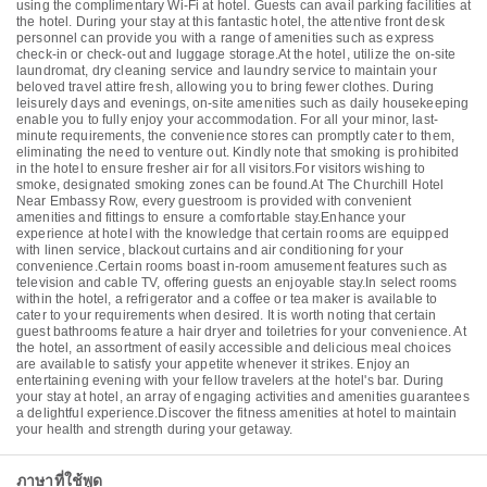
using the complimentary Wi-Fi at hotel. Guests can avail parking facilities at
the hotel. During your stay at this fantastic hotel, the attentive front desk
personnel can provide you with a range of amenities such as express
check-in or check-out and luggage storage.At the hotel, utilize the on-site
laundromat, dry cleaning service and laundry service to maintain your
beloved travel attire fresh, allowing you to bring fewer clothes. During
leisurely days and evenings, on-site amenities such as daily housekeeping
enable you to fully enjoy your accommodation. For all your minor, last-
minute requirements, the convenience stores can promptly cater to them,
eliminating the need to venture out. Kindly note that smoking is prohibited
in the hotel to ensure fresher air for all visitors.For visitors wishing to
smoke, designated smoking zones can be found.At The Churchill Hotel
Near Embassy Row, every guestroom is provided with convenient
amenities and fittings to ensure a comfortable stay.Enhance your
experience at hotel with the knowledge that certain rooms are equipped
with linen service, blackout curtains and air conditioning for your
convenience.Certain rooms boast in-room amusement features such as
television and cable TV, offering guests an enjoyable stay.In select rooms
within the hotel, a refrigerator and a coffee or tea maker is available to
cater to your requirements when desired. It is worth noting that certain
guest bathrooms feature a hair dryer and toiletries for your convenience. At
the hotel, an assortment of easily accessible and delicious meal choices
are available to satisfy your appetite whenever it strikes. Enjoy an
entertaining evening with your fellow travelers at the hotel's bar. During
your stay at hotel, an array of engaging activities and amenities guarantees
a delightful experience.Discover the fitness amenities at hotel to maintain
your health and strength during your getaway.
ภาษาที่ใช้พูด