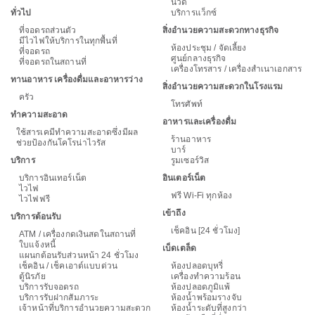
นวด
ทั่วไป
บริการแว็กซ์
ที่จอดรถส่วนตัว
สิ่งอำนวยความสะดวกทางธุรกิจ
มีไวไฟให้บริการในทุกพื้นที่
ห้องประชุม / จัดเลี้ยง
ที่จอดรถ
ศูนย์กลางธุรกิจ
ที่จอดรถในสถานที่
เครื่องโทรสาร / เครื่องสำเนาเอกสาร
ทานอาหาร เครื่องดื่มและอาหารว่าง
สิ่งอำนวยความสะดวกในโรงแรม
ครัว
โทรศัพท์
ทำความสะอาด
อาหารและเครื่องดื่ม
ใช้สารเคมีทำความสะอาดซึ่งมีผล
ร้านอาหาร
ช่วยป้องกันโคโรน่าไวรัส
บาร์
บริการ
รูมเซอร์วิส
บริการอินเทอร์เน็ต
อินเตอร์เน็ต
ไวไฟ
ฟรี Wi-Fi ทุกห้อง
ไวไฟฟรี
เข้าถึง
บริการต้อนรับ
เช็คอิน [24 ชั่วโมง]
ATM / เครื่องกดเงินสดในสถานที่
ใบแจ้งหนี้
เบ็ดเตล็ด
แผนกต้อนรับส่วนหน้า 24 ชั่วโมง
เช็คอิน / เช็คเอาต์แบบด่วน
ห้องปลอดบุหรี่
ตู้นิรภัย
เครื่องทำความร้อน
บริการรับจอดรถ
ห้องปลอดภูมิแพ้
บริการรับฝากสัมภาระ
ห้องน้ำพร้อมรางจับ
เจ้าหน้าที่บริการอำนวยความสะดวก
ห้องน้ำระดับที่สูงกว่า