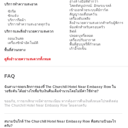
อ่างล้างมือที่ต่ำกว่า
บริการทำความสะอาด
โสตทัศนูปกรณ์: อักษรเบรลล์
เข้าออกด้วยระบบคีย์การ์ด
ซักรีด
สัญญาณเตือนควัน
ซักแห้ง
เครื่องดับเพลิง
บริการรีดผ้า
สิ่งอำนวยความสะดวกสำหรับผู้พิการ
บริการทำความสะอาดทุกวัน
ห้องพักสำหรับครอบครัว
บริการและสิ่งอำนวยความสะดวก
ลิฟท์
ปลอดบุหรี่ตลอด
ถอนเงินสด
เครื่องปรับอากาศ
เครื่องซักผ้าอัตโนมัติ
พื้นที่สูบบุหรี่ที่กำหนด
เก้าอี้รถเข็น
พื้นที่ส่วนกลาง
ดูสิ่งอำนวยความสะดวกทั้งหมด
FAQ
ฉันสามารถยกเลิกการจองที่ The Churchill Hotel Near Embassy Row ใน
วอชิงตัน ได้อย่างไรเพื่อรับเงินคืนเต็มจำนวนโดยไม่มีค่าใช้จ่าย?
ขออภัย, การยกเลิกอาจมีค่าธรรมเนียม หากต้องการคืนเงินทั้งหมดโปรดติดต่อ
The Churchill Hotel Near Embassy Row โดยตรงครับ
สนามบินใกล้ The Churchill Hotel Near Embassy Row คือสนามบินอะไร
ครับ?