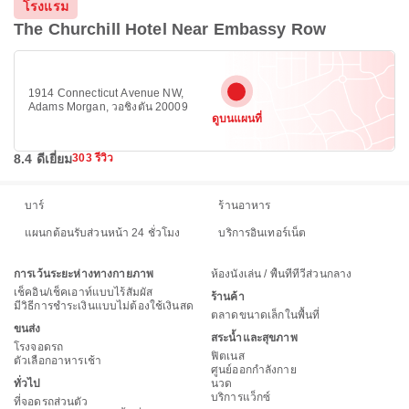
โรงแรม
The Churchill Hotel Near Embassy Row
1914 Connecticut Avenue NW,
Adams Morgan, วอชิงตัน 20009
ดูบนแผนที่
8.4 ดีเยี่ยม
303 รีวิว
บาร์
ร้านอาหาร
แผนกต้อนรับส่วนหน้า 24 ชั่วโมง
บริการอินเทอร์เน็ต
การเว้นระยะห่างทางกายภาพ
ห้องนั่งเล่น / พื้นที่ทีวีส่วนกลาง
เช็คอิน/เช็คเอาท์แบบไร้สัมผัส
ร้านค้า
มีวิธีการชำระเงินแบบไม่ต้องใช้เงินสด
ตลาดขนาดเล็กในพื้นที่
ขนส่ง
สระน้ำและสุขภาพ
โรงจอดรถ
ฟิตเนส
ตัวเลือกอาหารเช้า
ศูนย์ออกกำลังกาย
ทั่วไป
นวด
บริการแว็กซ์
ที่จอดรถส่วนตัว