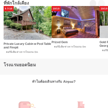
ที่พักใกล้เคียง
9.7/10
10/10
10/10
Prized Gem
Gold 
Private Luxury Cabin w Pool Table
Georg
คอร์นีเลีย
ห่างจากโรงแรม 0m
and Firepit
คอร์นี
คอร์นีเลีย
ห่างจากโรงแรม 0m
โรงแรมยอดนิยม
ทำไมต้องเดินทางกับ Airpaz?