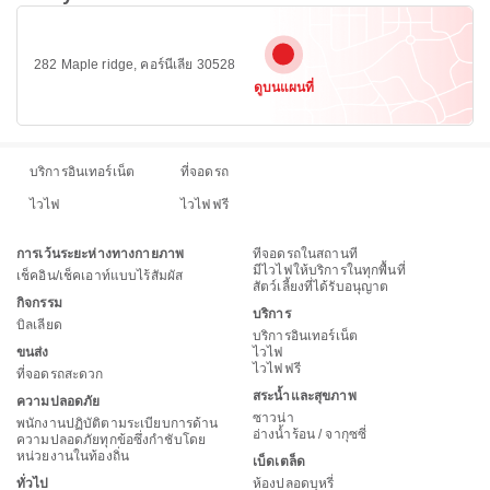
282 Maple ridge, คอร์นีเลีย 30528
ดูบนแผนที่
บริการอินเทอร์เน็ต
ที่จอดรถ
ไวไฟ
ไวไฟฟรี
การเว้นระยะห่างทางกายภาพ
ที่จอดรถในสถานที่
มีไวไฟให้บริการในทุกพื้นที่
เช็คอิน/เช็คเอาท์แบบไร้สัมผัส
สัตว์เลี้ยงที่ได้รับอนุญาต
กิจกรรม
บริการ
บิลเลียด
บริการอินเทอร์เน็ต
ขนส่ง
ไวไฟ
ไวไฟฟรี
ที่จอดรถสะดวก
สระน้ำและสุขภาพ
ความปลอดภัย
ซาวน่า
พนักงานปฏิบัติตามระเบียบการด้าน
อ่างน้ำร้อน / จากุซซี่
ความปลอดภัยทุกข้อซึ่งกำชับโดย
หน่วยงานในท้องถิ่น
เบ็ดเตล็ด
ทั่วไป
ห้องปลอดบุหรี่