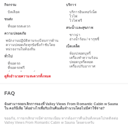
กิจกรรม
บริการ
บิลเลียด
บริการอินเทอร์เน็ต
ไวไฟ
ขนส่ง
ไวไฟฟรี
ที่จอดรถสะดวก
สระน้ำและสุขภาพ
ความปลอดภัย
ซาวน่า
อ่างน้ำร้อน / จากุซซี่
พนักงานปฏิบัติตามระเบียบการด้าน
ความปลอดภัยทุกข้อซึ่งกำชับโดย
เบ็ดเตล็ด
หน่วยงานในท้องถิ่น
ห้องปลอดบุหรี่
ทั่วไป
เครื่องทำความร้อน
ปลอดบุหรี่ตลอด
ที่จอดรถ
เครื่องปรับอากาศ
ที่จอดรถฟรี
ดูสิ่งอำนวยความสะดวกทั้งหมด
FAQ
ฉันสามารถยกเลิกการจองที่ Valley Views From Romantic Cabin w Sauna
ใน คอร์นีเลีย ได้อย่างไรเพื่อรับเงินคืนเต็มจำนวนโดยไม่มีค่าใช้จ่าย?
ขออภัย, การยกเลิกอาจมีค่าธรรมเนียม หากต้องการคืนเงินทั้งหมดโปรดติดต่อ
Valley Views From Romantic Cabin w Sauna โดยตรงครับ