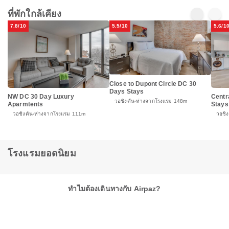
ที่พักใกล้เคียง
7.8/10
5.5/10
5.6/1
Close to Dupont Circle DC 30
Days Stays
NW DC 30 Day Luxury
Centr
วอชิงตัน
ห่างจากโรงแรม 148m
Aparmtents
Stays
วอชิงตัน
ห่างจากโรงแรม 111m
วอชิง
โรงแรมยอดนิยม
ทำไมต้องเดินทางกับ Airpaz?