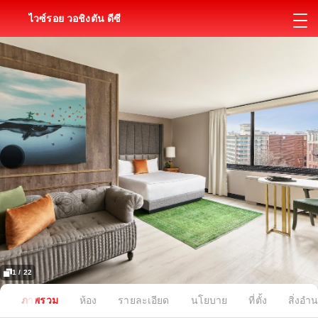
ไวซ์รอย วอชิงตัน ดีซี
1 / 22
ภาพรวม
ห้อง
รายละเอียด
นโยบาย
ที่ตั้ง
สิ่งอ