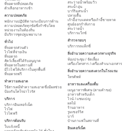
สระว่ายน้ำพร้อมวิว
ที่จอดรถที่ปลอดภัย
สระน้ำอุ่น
ตัวเลือกอาหารเช้า
บาร์ริมสระน้ำ
ความปลอดภัย
ปลายตื้น
เก้าอี้อาบแดดหรือเก้าอี้ชายหาด
พนักงานปฏิบัติตามระเบียบการด้าน
ศูนย์ออกกำลังกาย
ความปลอดภัยทุกข้อซึ่งกำชับโดย
สระว่ายน้ำ
หน่วยงานในท้องถิ่น
บริการแว็กซ์
มีบริการชุดปฐมพยาบาล
สำรวจรอบๆ
ทั่วไป
บริการรถแท็กซี่
ที่จอดรถส่วนตัว
ไวไฟที่จ่ายเงิน
สิ่งอำนวยความสะดวกทางธุรกิจ
ที่จอดรถ
ห้องประชุม / จัดเลี้ยง
สัตว์เลี้ยงที่ได้รับอนุญาต
เครื่องโทรสาร / เครื่องสำเนาเอกสาร
ที่จอดรถในสถานที่
มีไวไฟให้บริการในทุกพื้นที่
สิ่งอำนวยความสะดวกในโรงแรม
ที่จอดรถฟรี
โทรศัพท์
ทำความสะอาด
อาหารและเครื่องดื่ม
ใช้สารเคมีทำความสะอาดซึ่งมีผลช่วย
เมนูอาหารพิเศษ (ตามคำขอ)
ป้องกันโคโรน่าไวรัส
อาหารสำหรับเด็ก
บริการ
ไวน์ / แชมเปญ
ผลไม้
บริการอินเทอร์เน็ต
ร้านอาหาร
ไวไฟ
รูมเซอร์วิส
ไวไฟฟรี
บาร์
บริการต้อนรับ
บ้านกาแฟในสถานที่
ใบแจ้งหนี้
อินเตอร์เน็ต
แผนกต้อนรับส่วนหน้า 24 ชั่วโมง