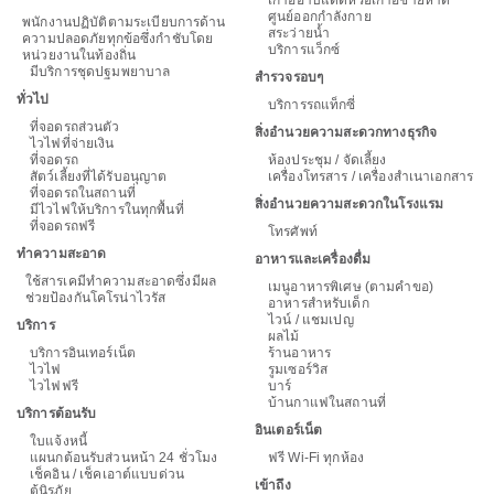
ศูนย์ออกกำลังกาย
พนักงานปฏิบัติตามระเบียบการด้าน
สระว่ายน้ำ
ความปลอดภัยทุกข้อซึ่งกำชับโดย
บริการแว็กซ์
หน่วยงานในท้องถิ่น
มีบริการชุดปฐมพยาบาล
สำรวจรอบๆ
ทั่วไป
บริการรถแท็กซี่
ที่จอดรถส่วนตัว
สิ่งอำนวยความสะดวกทางธุรกิจ
ไวไฟที่จ่ายเงิน
ที่จอดรถ
ห้องประชุม / จัดเลี้ยง
สัตว์เลี้ยงที่ได้รับอนุญาต
เครื่องโทรสาร / เครื่องสำเนาเอกสาร
ที่จอดรถในสถานที่
สิ่งอำนวยความสะดวกในโรงแรม
มีไวไฟให้บริการในทุกพื้นที่
ที่จอดรถฟรี
โทรศัพท์
ทำความสะอาด
อาหารและเครื่องดื่ม
ใช้สารเคมีทำความสะอาดซึ่งมีผล
เมนูอาหารพิเศษ (ตามคำขอ)
ช่วยป้องกันโคโรน่าไวรัส
อาหารสำหรับเด็ก
ไวน์ / แชมเปญ
บริการ
ผลไม้
บริการอินเทอร์เน็ต
ร้านอาหาร
ไวไฟ
รูมเซอร์วิส
ไวไฟฟรี
บาร์
บ้านกาแฟในสถานที่
บริการต้อนรับ
อินเตอร์เน็ต
ใบแจ้งหนี้
แผนกต้อนรับส่วนหน้า 24 ชั่วโมง
ฟรี Wi-Fi ทุกห้อง
เช็คอิน / เช็คเอาต์แบบด่วน
เข้าถึง
ตู้นิรภัย