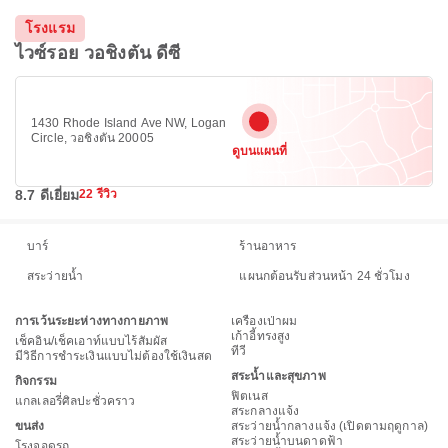
โรงแรม
ไวซ์รอย วอชิงตัน ดีซี
1430 Rhode Island Ave NW, Logan
Circle, วอชิงตัน 20005
ดูบนแผนที่
8.7 ดีเยี่ยม
22 รีวิว
บาร์
ร้านอาหาร
สระว่ายน้ำ
แผนกต้อนรับส่วนหน้า 24 ชั่วโมง
การเว้นระยะห่างทางกายภาพ
เครื่องเป่าผม
เก้าอี้ทรงสูง
เช็คอิน/เช็คเอาท์แบบไร้สัมผัส
ทีวี
มีวิธีการชำระเงินแบบไม่ต้องใช้เงินสด
สระน้ำและสุขภาพ
กิจกรรม
ฟิตเนส
แกลเลอรี่ศิลปะชั่วคราว
สระกลางแจ้ง
ขนส่ง
สระว่ายน้ำกลางแจ้ง (เปิดตามฤดูกาล)
สระว่ายน้ำบนดาดฟ้า
โรงจอดรถ