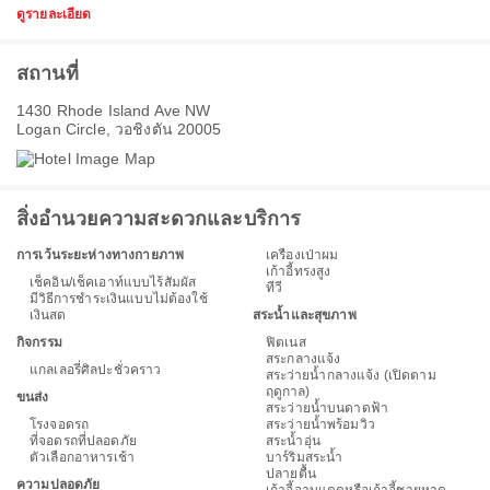
ดูรายละเอียด
สถานที่
1430 Rhode Island Ave NW
Logan Circle, วอชิงตัน 20005
สิ่งอำนวยความสะดวกและบริการ
การเว้นระยะห่างทางกายภาพ
เครื่องเป่าผม
เก้าอี้ทรงสูง
เช็คอิน/เช็คเอาท์แบบไร้สัมผัส
ทีวี
มีวิธีการชำระเงินแบบไม่ต้องใช้
เงินสด
สระน้ำและสุขภาพ
กิจกรรม
ฟิตเนส
สระกลางแจ้ง
แกลเลอรี่ศิลปะชั่วคราว
สระว่ายน้ำกลางแจ้ง (เปิดตาม
ฤดูกาล)
ขนส่ง
สระว่ายน้ำบนดาดฟ้า
โรงจอดรถ
สระว่ายน้ำพร้อมวิว
ที่จอดรถที่ปลอดภัย
สระน้ำอุ่น
ตัวเลือกอาหารเช้า
บาร์ริมสระน้ำ
ปลายตื้น
ความปลอดภัย
เก้าอี้อาบแดดหรือเก้าอี้ชายหาด