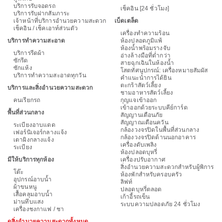
บริการรับจอดรถ
เช็คอิน [24 ชั่วโมง]
บริการรับฝากสัมภาระ
เจ้าหน้าที่บริการอำนวยความสะดวก
เบ็ดเตล็ด
เช็คอิน / เช็คเอาท์ส่วนตัว
เครื่องทำความร้อน
บริการทำความสะอาด
ห้องปลอดภูมิแพ้
ห้องน้ำพร้อมรางจับ
บริการรีดผ้า
อ่างล้างมือที่ต่ำกว่า
ซักรีด
สายฉุกเฉินในห้องน้ำ
ซักแห้ง
โสตทัศนูปกรณ์: เครื่องหมายสัมผัส
บริการทำความสะอาดทุกวัน
คำแนะนำการได้ยิน
ตะกร้าสัตว์เลี้ยง
บริการและสิ่งอำนวยความสะดวก
ชามอาหารสัตว์เลี้ยง
คนเรียกรถ
กุญแจเข้าออก
เข้าออกด้วยระบบคีย์การ์ด
พื้นที่ส่วนกลาง
สัญญานเตือนภัย
สัญญาณเตือนควัน
ระเบียงอาบแดด
กล้องวงจรปิดในพื้นที่ส่วนกลาง
เฟอร์นิเจอร์กลางแจ้ง
กล้องวงจรปิดด้านนอกอาคาร
เตาผิงกลางแจ้ง
เครื่องดับเพลิง
ระเบียง
ห้องปลอดบุหรี่
มีให้บริการทุกห้อง
เครื่องปรับอากาศ
สิ่งอำนวยความสะดวกสำหรับผู้พิการ
โต๊ะ
ห้องพักสำหรับครอบครัว
อุปกรณ์อาบน้ำ
ลิฟท์
ผ้าขนหนู
ปลอดบุหรี่ตลอด
เสื้อคลุมอาบน้ำ
เก้าอี้รถเข็น
ม่านทึบแสง
ระบบความปลอดภัย 24 ชั่วโมง
เครื่องชงกาแฟ / ชา
ดูสิ่งอำนวยความสะดวกทั้งหมด