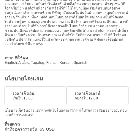
สะดวกสบาย รับความบันเทิิงในห้องพักด้วยสิ่งอำนวยความสะดวกต่างๆ เช่น วิดี
โอสตรีมมิ่ง หนังสือพิมพ์รายวัน หรือทีวีที่มีให้ในบางห้อง เริ่มต้นวันหยุดอย่าง
สมบูรณ์แบบด้วยอาหารเช้า ณ ที่พักทุกวันลองเริ่มต้นวันพักผ่อนของคุณด้วยกาแฟ
อร่อยๆ สักแก้ว ณ ที่พัก เพลิดเพลินไปกับรสชาติอันสดชื่นของกาแฟชั้นดีที่ชงสด
ใหม่ การเดินทางของคุณจะปราศจากความหิวโหย เพราะที่โรงแรมมีร้านอาหารที่
อร่อยและตั้งอยู่ในที่พัก การใช้เวลาช่วงเย็นไปกับสิ่งอำนวยความสะดวกด้าน
ความบันเทิงของที่พักสามารถมอบความเพลิดเพลินได้มากเท่ากับการออกไปเที่ยว
ข้างนอกกับเพื่อนร่วมเดินทางของคุณ ดื่มด่ำไปกับกิจกรรมมากมายได้ที่ ไวซ์รอย
วอชิงตัน ดีซีกำจัดแคลอรี่ในช่วงวันหยุดด้วยการแวะพัก ณ ที่พักและใช้อุปกรณ์
ออกกำลังกายที่มีครบครัน
ภาษาที่ใช้พูด
English, Arabic, Tagalog, French, Korean, Spanish
นโยบายโรงแรม
เวลาเช็คอิน
เวลาเช็คเอาท์
เริ่มใน 15.00
จบลงใน 12.00
นโยบายเช็คอินอาจแตกต่างกันไปในแต่ละสถานที่ โปรดตรวจสอบอย่างรอบคอบ
ก่อนทำการจองครับ
ที่จอดรถ
ค่าที่จอดรถรายวัน: 59 USD