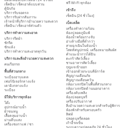
ฟรี Wi-Fi ทุกห้อง
เช็คอิน / เช็คเอาต์แบบด่วน
ตู้นิรภัย
เข้าถึง
บริการรับจอดรถ
เช็คอิน [24 ชั่วโมง]
บริการรับฝากสัมภาระ
เจ้าหน้าที่บริการอำนวยความสะดวก
เบ็ดเตล็ด
เช็คอิน / เช็คเอาท์ส่วนตัว
เครื่องทำความร้อน
บริการทำความสะอาด
ห้องปลอดภูมิแพ้
ห้องน้ำพร้อมรางจับ
บริการรีดผ้า
อ่างล้างมือที่ต่ำกว่า
ซักรีด
สายฉุกเฉินในห้องน้ำ
ซักแห้ง
โสตทัศนูปกรณ์: เครื่องหมายสัมผัส
บริการทำความสะอาดทุกวัน
คำแนะนำการได้ยิน
บริการและสิ่งอำนวยความสะดวก
ตะกร้าสัตว์เลี้ยง
ชามอาหารสัตว์เลี้ยง
คนเรียกรถ
กุญแจเข้าออก
พื้นที่ส่วนกลาง
เข้าออกด้วยระบบคีย์การ์ด
สัญญานเตือนภัย
ระเบียงอาบแดด
สัญญาณเตือนควัน
เฟอร์นิเจอร์กลางแจ้ง
กล้องวงจรปิดในพื้นที่ส่วนกลาง
เตาผิงกลางแจ้ง
กล้องวงจรปิดด้านนอกอาคาร
ระเบียง
เครื่องดับเพลิง
มีให้บริการทุกห้อง
ห้องปลอดบุหรี่
เครื่องปรับอากาศ
โต๊ะ
สิ่งอำนวยความสะดวกสำหรับผู้พิการ
อุปกรณ์อาบน้ำ
ห้องพักสำหรับครอบครัว
ผ้าขนหนู
ลิฟท์
เสื้อคลุมอาบน้ำ
ปลอดบุหรี่ตลอด
ม่านทึบแสง
เก้าอี้รถเข็น
เครื่องชงกาแฟ / ชา
ระบบความปลอดภัย 24 ชั่วโมง