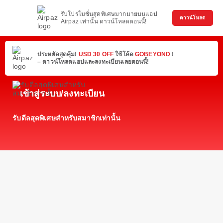
รับโปรโมชั่นสุดพิเศษมากมายบนแอป
ดาวน์โหลด
Airpaz เท่านั้น ดาวน์โหลดตอนนี้!
ประหยัดสุดคุ้ม!
USD 30 OFF
ใช้โค้ด
GOBEYOND
!
– ดาวน์โหลดแอปและลงทะเบียนเลยตอนนี้!
เข้าสู่ระบบ/ลงทะเบียน
รับดีลสุดพิเศษสำหรับสมาชิกเท่านั้น
จัด