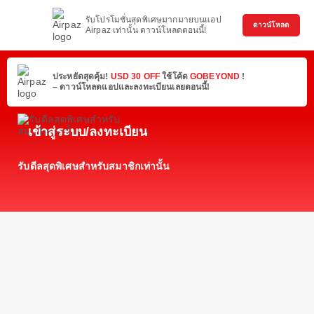
รับโปรโมชั่นสุดพิเศษมากมายบนแอป
ดาวน์โหลด
Airpaz เท่านั้น ดาวน์โหลดตอนนี้!
ประหยัดสุดคุ้ม!
USD 30 OFF
ใช้โค้ด
GOBEYOND
!
– ดาวน์โหลดแอปและลงทะเบียนเลยตอนนี้!
เข้าสู่ระบบ/ลงทะเบียน
รับดีลสุดพิเศษสำหรับสมาชิกเท่านั้น
จัด