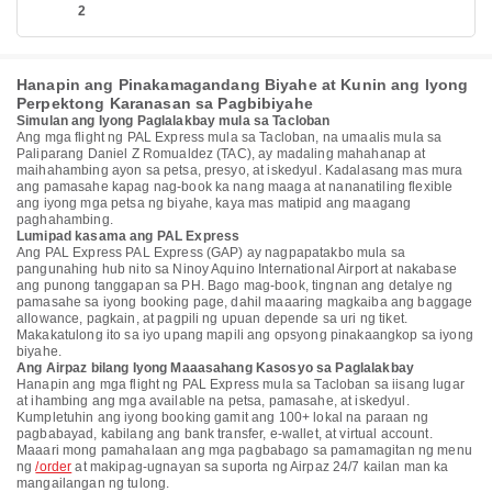
2
Hanapin ang Pinakamagandang Biyahe at Kunin ang Iyong
Perpektong Karanasan sa Pagbibiyahe
Simulan ang Iyong Paglalakbay mula sa Tacloban
Ang mga flight ng PAL Express mula sa Tacloban, na umaalis mula sa
Paliparang Daniel Z Romualdez (TAC), ay madaling mahahanap at
maihahambing ayon sa petsa, presyo, at iskedyul. Kadalasang mas mura
ang pamasahe kapag nag-book ka nang maaga at nananatiling flexible
ang iyong mga petsa ng biyahe, kaya mas matipid ang maagang
paghahambing.
Lumipad kasama ang PAL Express
Ang PAL Express PAL Express (GAP) ay nagpapatakbo mula sa
pangunahing hub nito sa Ninoy Aquino International Airport at nakabase
ang punong tanggapan sa PH. Bago mag-book, tingnan ang detalye ng
pamasahe sa iyong booking page, dahil maaaring magkaiba ang baggage
allowance, pagkain, at pagpili ng upuan depende sa uri ng tiket.
Makakatulong ito sa iyo upang mapili ang opsyong pinakaangkop sa iyong
biyahe.
Ang Airpaz bilang Iyong Maaasahang Kasosyo sa Paglalakbay
Hanapin ang mga flight ng PAL Express mula sa Tacloban sa iisang lugar
at ihambing ang mga available na petsa, pamasahe, at iskedyul.
Kumpletuhin ang iyong booking gamit ang 100+ lokal na paraan ng
pagbabayad, kabilang ang bank transfer, e-wallet, at virtual account.
Maaari mong pamahalaan ang mga pagbabago sa pamamagitan ng menu
ng
/order
at makipag-ugnayan sa suporta ng Airpaz 24/7 kailan man ka
mangailangan ng tulong.