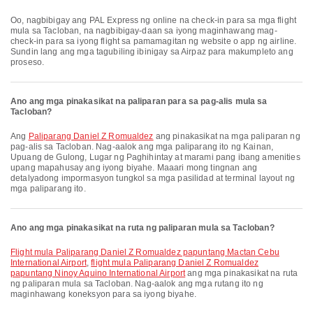
Oo, nagbibigay ang PAL Express ng online na check-in para sa mga flight
mula sa Tacloban, na nagbibigay-daan sa iyong maginhawang mag-
check-in para sa iyong flight sa pamamagitan ng website o app ng airline.
Sundin lang ang mga tagubiling ibinigay sa Airpaz para makumpleto ang
proseso.
Ano ang mga pinakasikat na paliparan para sa pag-alis mula sa
Tacloban?
Ang
Paliparang Daniel Z Romualdez
ang pinakasikat na mga paliparan ng
pag-alis sa Tacloban. Nag-aalok ang mga paliparang ito ng Kainan,
Upuang de Gulong, Lugar ng Paghihintay at marami pang ibang amenities
upang mapahusay ang iyong biyahe. Maaari mong tingnan ang
detalyadong impormasyon tungkol sa mga pasilidad at terminal layout ng
mga paliparang ito.
Ano ang mga pinakasikat na ruta ng paliparan mula sa Tacloban?
flight mula Paliparang Daniel Z Romualdez papuntang Mactan Cebu
International Airport
,
flight mula Paliparang Daniel Z Romualdez
papuntang Ninoy Aquino International Airport
ang mga pinakasikat na ruta
ng paliparan mula sa Tacloban. Nag-aalok ang mga rutang ito ng
maginhawang koneksyon para sa iyong biyahe.