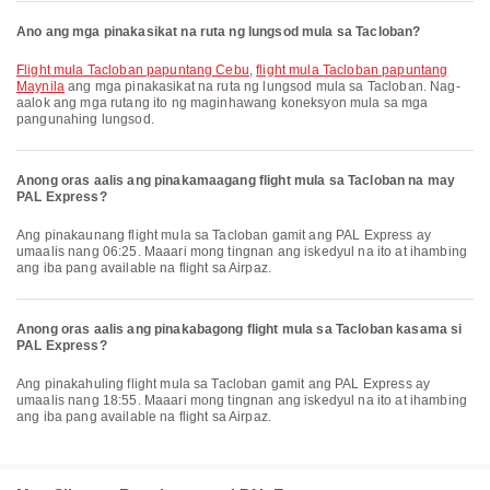
Ano ang mga pinakasikat na ruta ng lungsod mula sa Tacloban?
flight mula Tacloban papuntang Cebu
,
flight mula Tacloban papuntang
Maynila
ang mga pinakasikat na ruta ng lungsod mula sa Tacloban. Nag-
aalok ang mga rutang ito ng maginhawang koneksyon mula sa mga
pangunahing lungsod.
Anong oras aalis ang pinakamaagang flight mula sa Tacloban na may
PAL Express?
Ang pinakaunang flight mula sa Tacloban gamit ang PAL Express ay
umaalis nang 06:25. Maaari mong tingnan ang iskedyul na ito at ihambing
ang iba pang available na flight sa Airpaz.
Anong oras aalis ang pinakabagong flight mula sa Tacloban kasama si
PAL Express?
Ang pinakahuling flight mula sa Tacloban gamit ang PAL Express ay
umaalis nang 18:55. Maaari mong tingnan ang iskedyul na ito at ihambing
ang iba pang available na flight sa Airpaz.