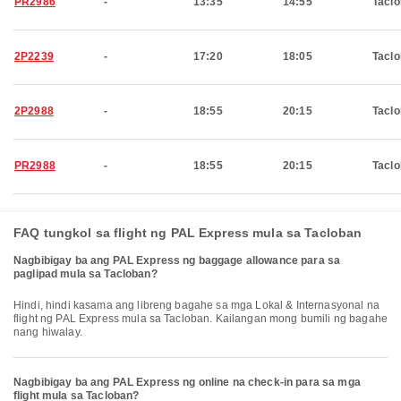
PR2986
-
13:35
14:55
Tacl
2P2239
-
17:20
18:05
Tacl
2P2988
-
18:55
20:15
Tacl
PR2988
-
18:55
20:15
Tacl
FAQ tungkol sa flight ng PAL Express mula sa Tacloban
Nagbibigay ba ang PAL Express ng baggage allowance para sa
paglipad mula sa Tacloban?
Hindi, hindi kasama ang libreng bagahe sa mga Lokal & Internasyonal na
flight ng PAL Express mula sa Tacloban. Kailangan mong bumili ng bagahe
nang hiwalay.
Nagbibigay ba ang PAL Express ng online na check-in para sa mga
flight mula sa Tacloban?