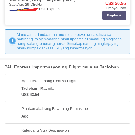
US$ 50.95
Sab, Ago 29
DIrekta
Presyo/ Pax
PAL Express
Mag-book
Mangyaring tandaan na ang mga presyo na nakalista sa
pahinang ito ay maaaring hindi updated at maaaring magbago
nang walang paunang abiso. Sinisikap naming magbigay ng
pinakatumpak at kasalukuyang impormasyon.
PAL Express Impormasyon ng Flight mula sa Tacloban
Mga Eksklusibong Deal sa Flight
Tacloban - Maynila
US$ 43.54
Pinakamababang Buwan ng Pamasahe
Ago
Kabuuang Mga Destinasyon