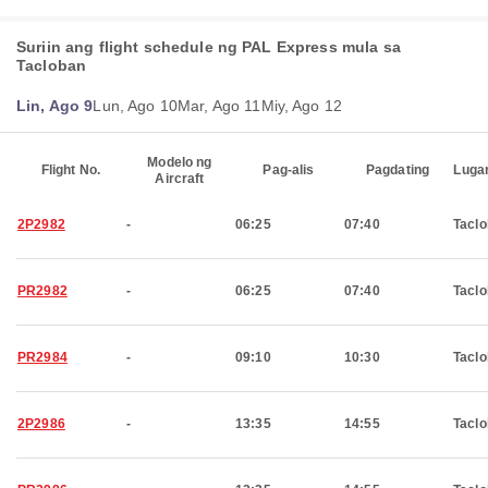
Suriin ang flight schedule ng PAL Express mula sa
Tacloban
Lin, Ago 9
Lun, Ago 10
Mar, Ago 11
Miy, Ago 12
Modelo ng
Flight No.
Pag-alis
Pagdating
Luga
Aircraft
2P2982
-
06:25
07:40
Tacl
PR2982
-
06:25
07:40
Tacl
PR2984
-
09:10
10:30
Tacl
2P2986
-
13:35
14:55
Tacl