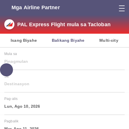
Mga Airline Partner
PAL Express Flight mula sa Tacloban
Isang Biyahe
Balikang Biyahe
Multi-city
Mula sa
Pinagmulan
Sa
Destinasyon
Pag-alis
Lun, Ago 10, 2026
Pagbalik
Mar, Ago 11, 2026