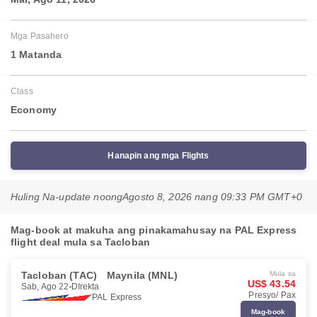
Mga Pasahero
1 Matanda
Class
Economy
Hanapin ang mga Flights
Huling Na-update noong
Agosto 8, 2026 nang 09:33 PM GMT+0
Mag-book at makuha ang pinakamahusay na PAL Express
flight deal mula sa Tacloban
Tacloban (TAC)
Maynila (MNL)
Mula sa
US$ 43.54
Sab, Ago 22
DIrekta
Presyo/ Pax
PAL Express
Mag-book