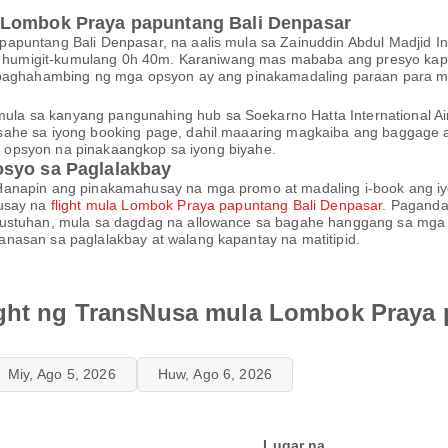
 Lombok Praya papuntang Bali Denpasar
puntang Bali Denpasar, na aalis mula sa Zainuddin Abdul Madjid Inte
ang humigit-kumulang 0h 40m. Karaniwang mas mababa ang presyo ka
g paghahambing ng mga opsyon ay ang pinakamadaling paraan para ma
a sa kanyang pangunahing hub sa Soekarno Hatta International Air
ahe sa iyong booking page, dahil maaaring magkaiba ang baggage a
 ng opsyon na pinakaangkop sa iyong biyahe.
osyo sa Paglalakbay
Hanapin ang pinakamahusay na mga promo at madaling i-book ang iy
husay na
flight mula Lombok Praya papuntang Bali Denpasar
. Paganda
ustuhan, mula sa dagdag na allowance sa bagahe hanggang sa mga pag
nasan sa paglalakbay at walang kapantay na matitipid.
ight ng TransNusa mula Lombok Praya
Miy, Ago 5, 2026
Huw, Ago 6, 2026
Lugar na