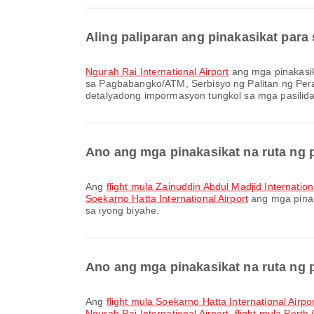
Aling paliparan ang pinakasikat para
Ngurah Rai International Airport
ang mga pinakasik
sa Pagbabangko/ATM, Serbisyo ng Palitan ng Per
detalyadong impormasyon tungkol sa mga pasilidad
Ano ang mga pinakasikat na ruta ng
Ang
flight mula Zainuddin Abdul Madjid Internation
Soekarno Hatta International Airport
ang mga pinak
sa iyong biyahe.
Ano ang mga pinakasikat na ruta ng 
Ang
flight mula Soekarno Hatta International Airpo
Ngurah Rai International Airport
,
flight mula Perth