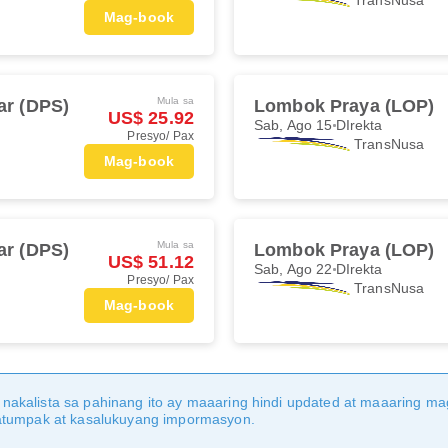
Mag-book
Mula sa
ar (DPS)
Lombok Praya (LOP)
US$ 25.92
Sab, Ago 15
DIrekta
Presyo/ Pax
TransNusa
Mag-book
Mula sa
ar (DPS)
Lombok Praya (LOP)
US$ 51.12
Sab, Ago 22
DIrekta
Presyo/ Pax
TransNusa
Mag-book
nakalista sa pahinang ito ay maaaring hindi updated at maaaring 
katumpak at kasalukuyang impormasyon.