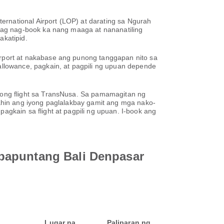
rnational Airport (LOP) at darating sa Ngurah
pag nag-book ka nang maaga at nananatiling
katipid.
port at nakabase ang punong tanggapan nito sa
llowance, pagkain, at pagpili ng upuan depende
ong flight sa TransNusa. Sa pamamagitan ng
hin ang iyong paglalakbay gamit ang mga nako-
kain sa flight at pagpili ng upuan. I-book ang
 papuntang Bali Denpasar
Lugar na
Paliparan ng