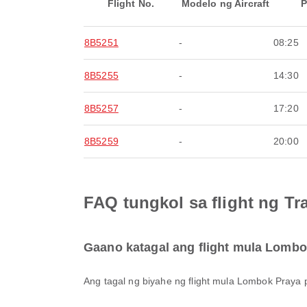
Flight No.
Modelo ng Aircraft
P
8B5251
-
08:25
8B5255
-
14:30
8B5257
-
17:20
8B5259
-
20:00
FAQ tungkol sa flight ng 
Gaano katagal ang flight mula Lomb
Ang tagal ng biyahe ng flight mula Lombok Pray