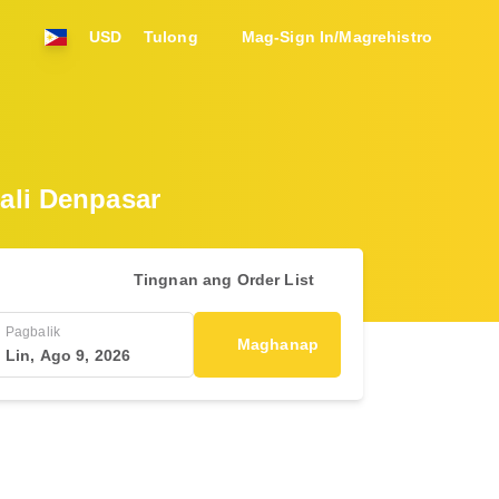
USD
Tulong
Mag-Sign In/Magrehistro
ali Denpasar
Tingnan ang Order List
Pagbalik
Maghanap
Lin, Ago 9, 2026