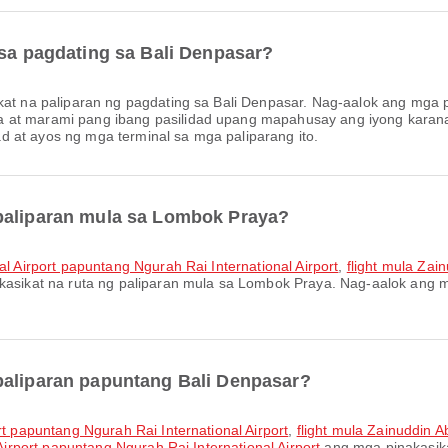
 sa pagdating sa Bali Denpasar?
at na paliparan ng pagdating sa Bali Denpasar. Nag-aalok ang mga pa
a at marami pang ibang pasilidad upang mapahusay ang iyong karan
 at ayos ng mga terminal sa mga paliparang ito.
 paliparan mula sa Lombok Praya?
al Airport papuntang Ngurah Rai International Airport
,
flight mula Zai
asikat na ruta ng paliparan mula sa Lombok Praya. Nag-aalok ang 
paliparan papuntang Bali Denpasar?
rt papuntang Ngurah Rai International Airport
,
flight mula Zainuddin A
 Airport papuntang Ngurah Rai International Airport
ang mga pinakasika