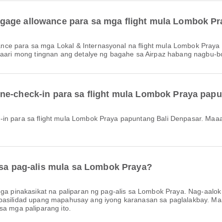
gage allowance para sa mga flight mula Lombok Pr
Maaari mong tingnan ang detalye ng bagahe sa Airpaz habang nagbu-b
ne-check-in para sa flight mula Lombok Praya pap
 sa pag-alis mula sa Lombok Praya?
a pinakasikat na paliparan ng pag-alis sa Lombok Praya. Nag-aalok 
g pasilidad upang mapahusay ang iyong karanasan sa paglalakbay. M
sa mga paliparang ito.