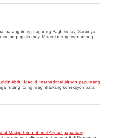
liparang ito ng Lugar ng Paghihintay, Serbisyo
asan sa paglalakbay. Maaari mong tingnan ang
nuddin Abdul Madjid International Airport papuntang
mga rutang ito ng maginhawang koneksyon para
bdul Madjid International Airport papuntang
t na ruta ng paliparan patungong Bali Denpasar.