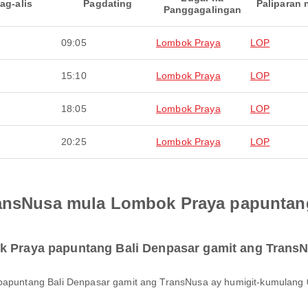
ag-alis
Pagdating
Paliparan 
Panggagalingan
09:05
Lombok Praya
LOP
15:10
Lombok Praya
LOP
18:05
Lombok Praya
LOP
20:25
Lombok Praya
LOP
TransNusa mula Lombok Praya papuntan
ok Praya papuntang Bali Denpasar gamit ang Trans
a papuntang Bali Denpasar gamit ang TransNusa ay humigit-kumulang