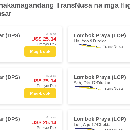
nakamagandang TransNusa na mga flig
asar
Mula sa
ar (DPS)
Lombok Praya (LOP)
US$ 25.14
Lin, Ago 9
DIrekta
Presyo/ Pax
TransNusa
Mag-book
Mula sa
ar (DPS)
Lombok Praya (LOP)
US$ 25.14
Sab, Okt 17
DIrekta
Presyo/ Pax
TransNusa
Mag-book
Mula sa
ar (DPS)
Lombok Praya (LOP)
US$ 25.14
Lun, Ago 17
DIrekta
Presyo/ Pax
TransNusa