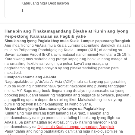
Kabuuang Mga Destinasyon
1
Hanapin ang Pinakamagandang Biyahe at Kunin ang Iyong
Perpektong Karanasan sa Pagbibiyahe
Simulan ang Iyong Paglalakbay mula Kuala Lumpur papuntang Bangkok
Ang mga flight ng AirAsia mula Kuala Lumpur papuntang Bangkok, na aalis
mula sa Paliparang Pandaigdig ng Kuala Lumpur (KUL) at darating sa
Suvarnabhumi Airport (BKK), ay tumatagal nang humigit-kumulang 2h 19m.
Karaniwang mas mababa ang presyo kapag nag-book ka nang maaga at
nananatiling flexible sa iyong mga petsa, kaya't ang maagang
paghahambing ng mga opsyon ay ang pinakamadaling paraan para
makatipid.
Lumipad kasama ang AirAsia
Nagpapatakbo ang AirAsia AirAsia (AXM) mula sa kanyang pangunahing
hub sa Kuching International Airport at nakabase ang punong tanggapan
nito sa MY. Bago mag-book, tingnan ang detalye ng pamasahe sa iyong
booking page, dahil maaaring magkaiba ang baggage allowance, pagkain,
at pagpili ng upuan depende sa uri ng tiket. Makakatulong ito sa iyong
pumili ng opsyon na pinakaangkop sa iyong biyahe.
Airpaz bilang Iyong Maranasang Kasosyo sa Paglalakbay
Kumuha ng mga murang flight lamang sa Airpaz. Hanapin ang
pinakamahusay na mga promo at madaling i-book ang iyong flight sa
AirAsia. Sa pamamagitan ng Airpaz, tinitiyak naming mayroon kang
pinakamahusay na
flight mula Kuala Lumpur papuntang Bangkok
.
Pagandahin ang iyong paglalakbay gamit ang mga nako-customize na