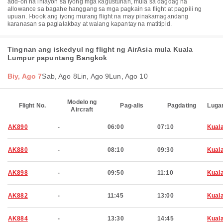
add-on na iniayon sa iyong mga kagustuhan, mula sa dagdag na
allowance sa bagahe hanggang sa mga pagkain sa flight at pagpili ng
upuan. I-book ang iyong murang flight na may pinakamagandang
karanasan sa paglalakbay at walang kapantay na matitipid.
Tingnan ang iskedyul ng flight ng AirAsia mula Kuala
Lumpur papuntang Bangkok
Biy, Ago 7
Sab, Ago 8
Lin, Ago 9
Lun, Ago 10
Modelo ng
Flight No.
Pag-alis
Pagdating
Luga
Aircraft
AK890
-
06:00
07:10
Kual
AK880
-
08:10
09:30
Kual
AK898
-
09:50
11:10
Kual
AK882
-
11:45
13:00
Kual
AK884
-
13:30
14:45
Kual