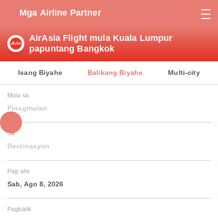
Mga Airline Partner
AirAsia Flight mula Kuala Lumpur
papuntang Bangkok
Isang Biyahe
Balikang Biyahe
Multi-city
Mula sa
Pinagmulan
Sa
Destinasyon
Pag-alis
Sab, Ago 8, 2026
Pagbalik