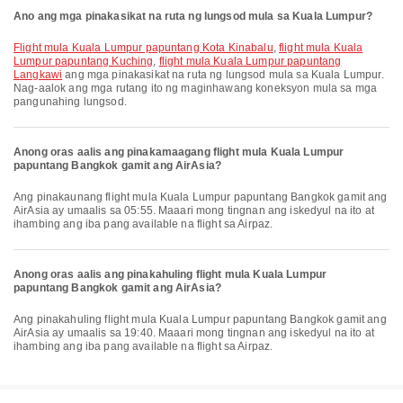
Ano ang mga pinakasikat na ruta ng lungsod mula sa Kuala Lumpur?
flight mula Kuala Lumpur papuntang Kota Kinabalu
,
flight mula Kuala
Lumpur papuntang Kuching
,
flight mula Kuala Lumpur papuntang
Langkawi
ang mga pinakasikat na ruta ng lungsod mula sa Kuala Lumpur.
Nag-aalok ang mga rutang ito ng maginhawang koneksyon mula sa mga
pangunahing lungsod.
Anong oras aalis ang pinakamaagang flight mula Kuala Lumpur
papuntang Bangkok gamit ang AirAsia?
Ang pinakaunang flight mula Kuala Lumpur papuntang Bangkok gamit ang
AirAsia ay umaalis sa 05:55. Maaari mong tingnan ang iskedyul na ito at
ihambing ang iba pang available na flight sa Airpaz.
Anong oras aalis ang pinakahuling flight mula Kuala Lumpur
papuntang Bangkok gamit ang AirAsia?
Ang pinakahuling flight mula Kuala Lumpur papuntang Bangkok gamit ang
AirAsia ay umaalis sa 19:40. Maaari mong tingnan ang iskedyul na ito at
ihambing ang iba pang available na flight sa Airpaz.