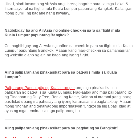
Hindi, hindi kasama ng AirAsia ang libreng bagahe para sa mga Lokal &
Internasyonal na flight mula Kuala Lumpur papuntang Bangkok. Kailangan
mong bumili ng bagahe nang hiwalay.
Nagbibigay ba ang AirAsia ng online-check-in para sa flight mula
Kuala Lumpur papuntang Bangkok?
Oo, nagbibigay ang AirAsia ng online na check-in para sa flight mula Kuala
Lumpur papuntang Bangkok. Maaari kang mag-check-in sa pamamagitan
ng website o app ng airline bago ang iyong flight.
Aling paliparan ang pinakasikat para sa pag-alis mula sa Kuala
Lumpur?
Paliparang Pandaigdig ng Kuala Lumpur
ang mga pinakasikat na
paliparan ng pag-alis sa Kuala Lumpur. Nag-aalok ang mga paliparang ito
ng Tindahan ng Duty Free, Rental ng Kotse, Kainan at marami pang ibang
pasilidad upang mapahusay ang iyong karanasan sa paglalakbay. Maaari
mong tingnan ang detalyadong impormasyon tungkol sa mga pasilidad at
ayos ng mga terminal sa mga paliparang ito.
Aling paliparan ang pinakasikat para sa pagdating sa Bangkok?