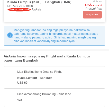
Kuala Lumpur (KUL)
Bangkok (DMK)
Mula sa
US$ 76.73
Lin, Ago 23
DIrekta
Presyo/ Pax
AirAsia
Mag-book
Mangyaring tandaan na ang mga presyo na nakalista sa
pahinang ito ay maaaring hindi updated at maaaring magbago
nang walang paunang abiso. Sinisikap naming magbigay ng
pinakatumpak at kasalukuyang impormasyon.
AirAsia Impormasyon ng Flight mula Kuala Lumpur
papuntang Bangkok
Mga Eksklusibong Deal sa Flight
Kuala Lumpur - Bangkok
US$ 60
Pinakamababang Buwan ng Pamasahe
Set