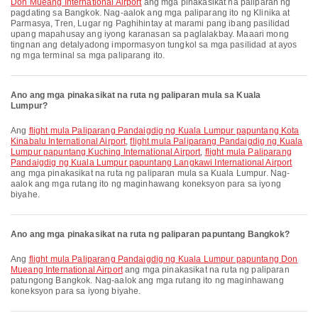
Don Mueang International Airport
ang mga pinakasikat na paliparan ng
pagdating sa Bangkok. Nag-aalok ang mga paliparang ito ng Klinika at
Parmasya, Tren, Lugar ng Paghihintay at marami pang ibang pasilidad
upang mapahusay ang iyong karanasan sa paglalakbay. Maaari mong
tingnan ang detalyadong impormasyon tungkol sa mga pasilidad at ayos
ng mga terminal sa mga paliparang ito.
Ano ang mga pinakasikat na ruta ng paliparan mula sa Kuala
Lumpur?
Ang
flight mula Paliparang Pandaigdig ng Kuala Lumpur papuntang Kota
Kinabalu International Airport
,
flight mula Paliparang Pandaigdig ng Kuala
Lumpur papuntang Kuching International Airport
,
flight mula Paliparang
Pandaigdig ng Kuala Lumpur papuntang Langkawi International Airport
ang mga pinakasikat na ruta ng paliparan mula sa Kuala Lumpur. Nag-
aalok ang mga rutang ito ng maginhawang koneksyon para sa iyong
biyahe.
Ano ang mga pinakasikat na ruta ng paliparan papuntang Bangkok?
Ang
flight mula Paliparang Pandaigdig ng Kuala Lumpur papuntang Don
Mueang International Airport
ang mga pinakasikat na ruta ng paliparan
patungong Bangkok. Nag-aalok ang mga rutang ito ng maginhawang
koneksyon para sa iyong biyahe.