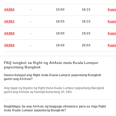
AK886
-
15:00
16:15
Kual
AK892
-
16:55
18:10
Kual
AK888
-
18:00
19:20
Kual
AK896
-
19:40
20:50
Kual
FAQ tungkol sa flight ng AirAsia mula Kuala Lumpur
papuntang Bangkok
Gaano katagal ang flight mula Kuala Lumpur papuntang Bangkok
gamit ang AirAsia?
Ang tagal ng biyahe ng flight mula Kuala Lumpur papuntang Bangkok
gamit ang AirAsia ay humigit-kumulang 2h 19m.
Nagbibigay ba ang AirAsia ng baggage allowance para sa mga flight
mula Kuala Lumpur papuntang Bangkok?