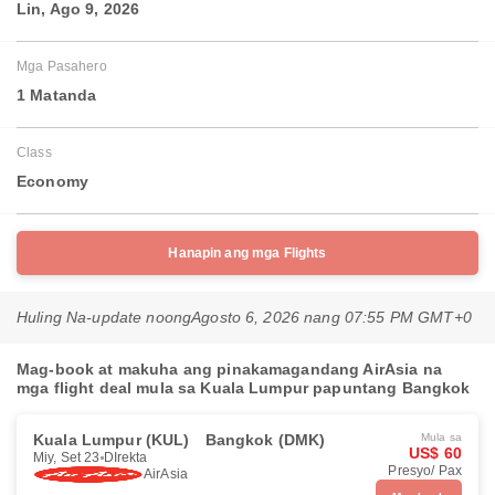
Lin, Ago 9, 2026
Mga Pasahero
1 Matanda
Class
Economy
Hanapin ang mga Flights
Huling Na-update noong
Agosto 6, 2026 nang 07:55 PM GMT+0
Mag-book at makuha ang pinakamagandang AirAsia na
mga flight deal mula sa Kuala Lumpur papuntang Bangkok
Kuala Lumpur (KUL)
Bangkok (DMK)
Mula sa
US$ 60
Miy, Set 23
DIrekta
Presyo/ Pax
AirAsia