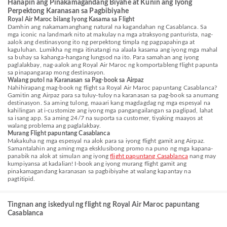
Hanapin ang Pinakamagandang Biyahe at Kunin ang Iyong
Perpektong Karanasan sa Pagbibiyahe
Royal Air Maroc bilang Iyong Kasama sa Flight
Damhin ang nakamamanghang natural na kagandahan ng Casablanca. Sa
mga iconic na landmark nito at makulay na mga atraksyong panturista, nag-
aalok ang destinasyong ito ng perpektong timpla ng pagpapahinga at
kaguluhan. Lumikha ng mga itinatangi na alaala kasama ang iyong mga mahal
sa buhay sa kahanga-hangang lungsod na ito. Para samahan ang iyong
paglalakbay, nag-aalok ang Royal Air Maroc ng komportableng flight papunta
sa pinapangarap mong destinasyon.
Walang putol na Karanasan sa Pag-book sa Airpaz
Nahihirapang mag-book ng flight sa Royal Air Maroc papuntang Casablanca?
Gamitin ang Airpaz para sa tuluy-tuloy na karanasan sa pag-book sa anumang
destinasyon. Sa aming tulong, maaari kang magdagdag ng mga espesyal na
kahilingan at i-customize ang iyong mga pangangailangan sa paglipad, lahat
sa isang app. Sa aming 24/7 na suporta sa customer, tiyaking maayos at
walang problema ang paglalakbay.
Murang Flight papuntang Casablanca
Makakuha ng mga espesyal na alok para sa iyong flight gamit ang Airpaz.
Samantalahin ang aming mga eksklusibong promo na puno ng mga kapana-
panabik na alok at simulan ang iyong
flight papuntang Casablanca
nang may
kumpiyansa at kadalian! I-book ang iyong murang flight gamit ang
pinakamagandang karanasan sa pagbibiyahe at walang kapantay na
pagtitipid.
Tingnan ang iskedyul ng flight ng Royal Air Maroc papuntang
Casablanca