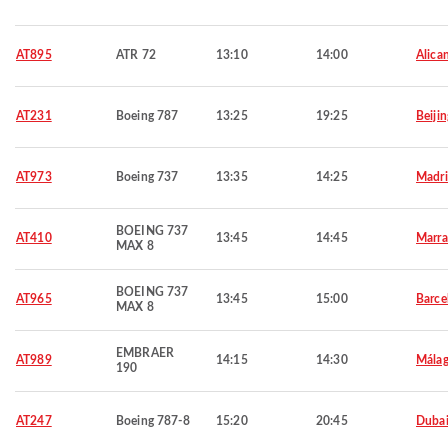
AT895
ATR 72
13:10
14:00
Alica
AT231
Boeing 787
13:25
19:25
Beijin
AT973
Boeing 737
13:35
14:25
Madr
BOEING 737
AT410
13:45
14:45
Marra
MAX 8
BOEING 737
AT965
13:45
15:00
Barce
MAX 8
EMBRAER
AT989
14:15
14:30
Mála
190
AT247
Boeing 787-8
15:20
20:45
Duba