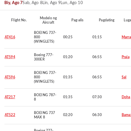
Biy, Ago 7
Sab, Ago 8
Lin, Ago 9
Lun, Ago 10
Modelo ng
Flight No.
Pag-alis
Pagdating
Luga
Aircraft
BOEING 737-
AT416
800
00:25
01:15
Marra
(WINGLETS)
Boeing 777-
AT594
01:20
06:55
Praia
300ER
BOEING 737-
AT596
800
01:35
06:55
Sal
(WINGLETS)
BOEING 787-
AT217
01:35
07:30
Doha
8
BOEING 737
AT522
02:20
06:30
Bama
MAX 8
Boeing 777-