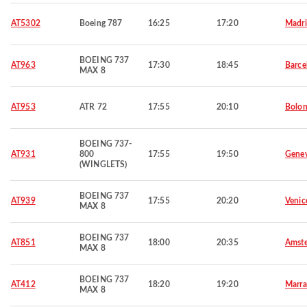
AT5302
Boeing 787
16:25
17:20
Madr
BOEING 737
AT963
17:30
18:45
Barce
MAX 8
AT953
ATR 72
17:55
20:10
Bolon
BOEING 737-
AT931
800
17:55
19:50
Gene
(WINGLETS)
BOEING 737
AT939
17:55
20:20
Venic
MAX 8
BOEING 737
AT851
18:00
20:35
Amst
MAX 8
BOEING 737
AT412
18:20
19:20
Marra
MAX 8