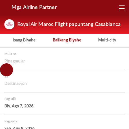
Mga Airline Partner
Royal Air Maroc Flight papuntang Casablanca
Isang Biyahe
Balikang Biyahe
Multi-city
Mula sa
Pinagmulan
Sa
Destinasyon
Pag-alis
Biy, Ago 7, 2026
Pagbalik
Sab, Ago 8, 2026