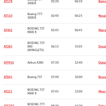
AT578
02:30
06:50
Banju
300ER
Boeing 777-
AT510
02:40
06:25
Noua
300ER
BOEING 737
AT402
05:45
06:45
Marra
MAX 8
BOEING 737-
AT285
800
06:15
15:05
Doua
(WINGLETS)
AT9901
Airbus A380
07:30
12:40
Duba
AT845
Boeing 737
07:40
10:00
Bruss
BOEING 737
AT221
07:45
12:00
Mosc
MAX 8
BOEING 777-