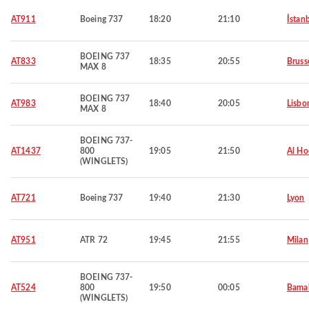
AT911
Boeing 737
18:20
21:10
İstan
BOEING 737
AT833
18:35
20:55
Bruss
MAX 8
BOEING 737
AT983
18:40
20:05
Lisbo
MAX 8
BOEING 737-
AT1437
800
19:05
21:50
Al Ho
(WINGLETS)
AT721
Boeing 737
19:40
21:30
Lyon
AT951
ATR 72
19:45
21:55
Milan
BOEING 737-
AT524
800
19:50
00:05
Bama
(WINGLETS)