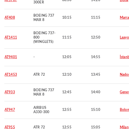
AT5707
08:30
14:20
Doha
300ER
BOEING 737
AT408
10:15
11:15
Marra
MAX 8
BOEING 737-
AT1411
800
11:15
12:50
Laay
(WINGLETS)
AT9401
-
12:05
14:55
İstan
AT1453
ATR 72
12:10
13:45
Nado
BOEING 737
AT933
12:45
14:40
Gene
MAX 8
AIRBUS
AT947
12:55
15:10
Bolon
A330-300
AT955
ATR 72
12:55
15:05
Milan