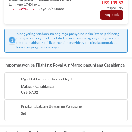
US$ 139.52
Lun, Ago 17
DIrekta
Presyo/ Pax
Royal Air Maroc
Mag-book
Mangyaring tandaan na ang mga presyo na nakalista sa pahinang
ito ay maaaring hindi updated at maaaring magbago nang walang
paunang abiso. Sinisikap naming magbigay ng pinakatumpak at
kasalukuyang impormasyon.
Impormasyon sa Flight ng Royal Air Maroc papuntang Casablanca
Mga Eksklusibong Deal sa Flight
Málaga - Casablanca
US$ 57.02
Pinakamababang Buwan ng Pamasahe
Set