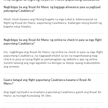
Nagbibigay ba ang Royal Air Maroc ng baggage allowance para sa paglipad
patungong Casablanca?
Hindi, hindi kasama ang libreng bagahe sa mga Lokal & Internasyonal na
flight ng Royal Air Maroc papuntang Casablanca. Kailangan mong bumili ng
bagahe nang hiwalay.
Nagbibigay ba ang Royal Air Maroc ng online na check-in para sa mga flight
papuntang Casablanca?
Oo, nagbibigay ang Royal Air Maroc ng online na check-in para sa mga flight
papuntang Casablanca, na nagpapahintulot sa iyo na maginhawang mag-
check-in para sa iyong flight sa pamamagitan ng website o app ng airline.
Sundin lamang ang mga tagubilin na ibinigay sa Airpaz upang makumpleto
ang proseso.
Gaano katagal ang flight papuntang Casablanca kasama si Royal Air
Maroc?
Ang tagal ng biyahe sa eroplano papuntang Casablanca gamit ang Royal Air
Maroc ay humigit-kumulang 5h 18m.