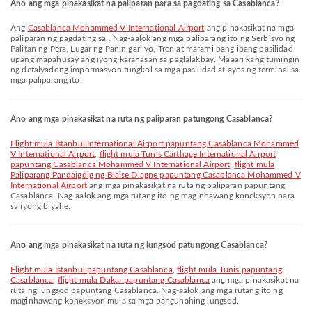
Ano ang mga pinakasikat na paliparan para sa pagdating sa Casablanca?
Ang
Casablanca Mohammed V International Airport
ang pinakasikat na mga
paliparan ng pagdating sa . Nag-aalok ang mga paliparang ito ng Serbisyo ng
Palitan ng Pera, Lugar ng Paninigarilyo, Tren at marami pang ibang pasilidad
upang mapahusay ang iyong karanasan sa paglalakbay. Maaari kang tumingin
ng detalyadong impormasyon tungkol sa mga pasilidad at ayos ng terminal sa
mga paliparang ito.
Ano ang mga pinakasikat na ruta ng paliparan patungong Casablanca?
flight mula Istanbul International Airport papuntang Casablanca Mohammed
V International Airport
,
flight mula Tunis Carthage International Airport
papuntang Casablanca Mohammed V International Airport
,
flight mula
Paliparang Pandaigdig ng Blaise Diagne papuntang Casablanca Mohammed V
International Airport
ang mga pinakasikat na ruta ng paliparan papuntang
Casablanca. Nag-aalok ang mga rutang ito ng maginhawang koneksyon para
sa iyong biyahe.
Ano ang mga pinakasikat na ruta ng lungsod patungong Casablanca?
flight mula İstanbul papuntang Casablanca
,
flight mula Tunis papuntang
Casablanca
,
flight mula Dakar papuntang Casablanca
ang mga pinakasikat na
ruta ng lungsod papuntang Casablanca. Nag-aalok ang mga rutang ito ng
maginhawang koneksyon mula sa mga pangunahing lungsod.