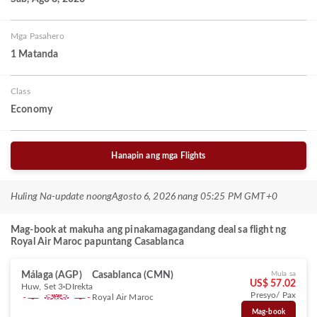
Mga Pasahero
1 Matanda
Class
Economy
Hanapin ang mga Flights
Huling Na-update noong
Agosto 6, 2026 nang 05:25 PM GMT+0
Mag-book at makuha ang pinakamagagandang deal sa flight ng
Royal Air Maroc papuntang Casablanca
Málaga (AGP)
Casablanca (CMN)
Mula sa
US$ 57.02
Huw, Set 3
DIrekta
Presyo/ Pax
Royal Air Maroc
Mag-book