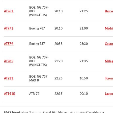
BOEING 737-
AT961
800
20:10
21:25
Barce
(WINGLETS)
AT971
Boeing 787
20:10
21:00
Madr
AT879
Boeing 737
20:55
23:30
Catan
BOEING 737-
AT985
800
21:20
21:35
Mála
(WINGLETS)
BOEING 737
AT211
22:25
10:50
Toron
MAX 8
AT1415
ATR 72
22:35
00:10
Laay
FAQ tungkol sa flight ng Royal Air Maroc papuntang Casablanca