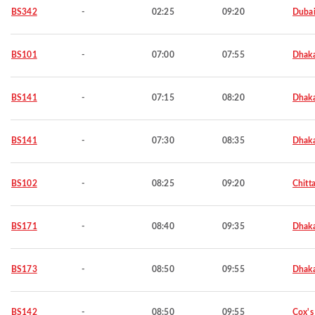
BS342
-
02:25
09:20
Duba
BS101
-
07:00
07:55
Dhak
BS141
-
07:15
08:20
Dhak
BS141
-
07:30
08:35
Dhak
BS102
-
08:25
09:20
Chitt
BS171
-
08:40
09:35
Dhak
BS173
-
08:50
09:55
Dhak
BS142
-
08:50
09:55
Cox's