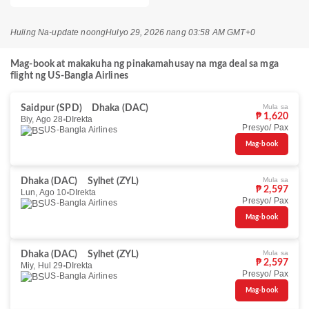
Huling Na-update noong
Hulyo 29, 2026 nang 03:58 AM GMT+0
Mag-book at makakuha ng pinakamahusay na mga deal sa mga
flight ng US-Bangla Airlines
Mula sa
Saidpur (SPD)
Dhaka (DAC)
₱ 1,620
Biy, Ago 28
DIrekta
Presyo/ Pax
US-Bangla Airlines
Mag-book
Mula sa
Dhaka (DAC)
Sylhet (ZYL)
₱ 2,597
Lun, Ago 10
DIrekta
Presyo/ Pax
US-Bangla Airlines
Mag-book
Mula sa
Dhaka (DAC)
Sylhet (ZYL)
₱ 2,597
Miy, Hul 29
DIrekta
Presyo/ Pax
US-Bangla Airlines
Mag-book