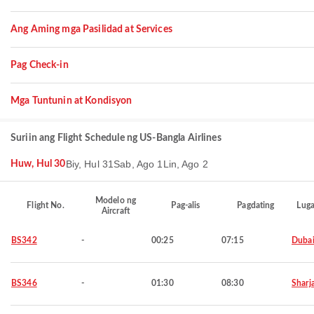
Ang Aming mga Pasilidad at Services
Pag Check-in
Mga Tuntunin at Kondisyon
Suriin ang Flight Schedule ng US-Bangla Airlines
Biy, Hul 31
Sab, Ago 1
Lin, Ago 2
Huw, Hul 30
Modelo ng
Flight No.
Pag-alis
Pagdating
Luga
Aircraft
BS342
-
00:25
07:15
Duba
BS346
-
01:30
08:30
Sharj