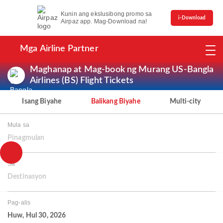
Kunin ang ekslusibong promo sa
i-Download
Airpaz app. Mag-Download na!
Mga Airline Partner
Maghanap at Mag-book ng Murang US-Bangla
Airlines (BS) Flight Tickets
Isang Biyahe
Balikang Biyahe
Multi-city
Mula sa
Pinagmulan
Sa
Destinasyon
Pag-alis
Huw, Hul 30, 2026