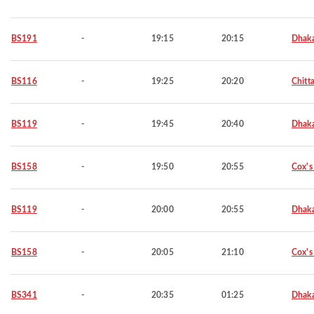
BS191
-
19:15
20:15
Dhak
BS116
-
19:25
20:20
Chitt
BS119
-
19:45
20:40
Dhak
BS158
-
19:50
20:55
Cox's
BS119
-
20:00
20:55
Dhak
BS158
-
20:05
21:10
Cox's
BS341
-
20:35
01:25
Dhak