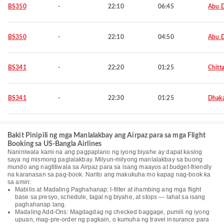
BS350
-
22:10
06:45
Abu 
BS350
-
22:10
04:50
Abu 
BS341
-
22:20
01:25
Chitt
BS341
-
22:30
01:25
Dhak
Bakit Pinipili ng mga Manlalakbay ang Airpaz para sa mga Flight
Booking sa US-Bangla Airlines
Naniniwala kami na ang pagpaplano ng iyong biyahe ay dapat kasing
saya ng mismong paglalakbay. Milyun-milyong manlalakbay sa buong
mundo ang nagtitiwala sa Airpaz para sa isang maayos at budget-friendly
na karanasan sa pag-book. Narito ang makukuha mo kapag nag-book ka
sa amin:
Mabilis at Madaling Paghahanap: I-filter at ihambing ang mga flight
base sa presyo, schedule, tagal ng biyahe, at stops — lahat sa isang
paghahanap lang.
Madaling Add-Ons: Magdagdag ng checked baggage, pumili ng iyong
upuan, mag-pre-order ng pagkain, o kumuha ng travel insurance para