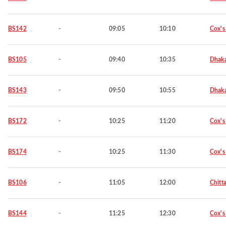
BS142
-
09:05
10:10
Cox's
BS105
-
09:40
10:35
Dhak
BS143
-
09:50
10:55
Dhak
BS172
-
10:25
11:20
Cox's
BS174
-
10:25
11:30
Cox's
BS106
-
11:05
12:00
Chitt
BS144
-
11:25
12:30
Cox's