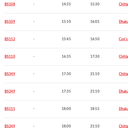
BS108
-
14:35
15:30
Chitt
BS109
-
15:10
16:05
Dhak
BS152
-
15:45
16:50
Cox's
BS110
-
16:35
17:30
Chitt
BS349
-
17:30
21:10
Chitt
BS349
-
17:35
21:10
Dhak
BS115
-
18:00
18:55
Dhak
BS349
-
18:00
21:10
Chitt