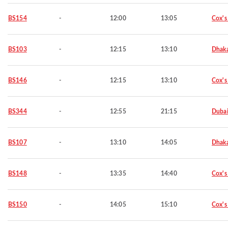
BS154
-
12:00
13:05
Cox's
BS103
-
12:15
13:10
Dhak
BS146
-
12:15
13:10
Cox's
BS344
-
12:55
21:15
Duba
BS107
-
13:10
14:05
Dhak
BS148
-
13:35
14:40
Cox's
BS150
-
14:05
15:10
Cox's