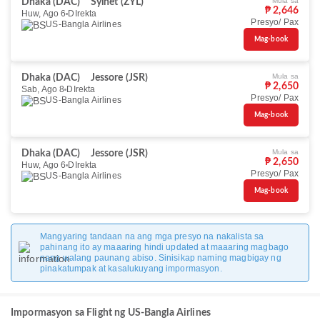
Mula sa
Dhaka (DAC)
Sylhet (ZYL)
₱ 2,646
Huw, Ago 6
DIrekta
Presyo/ Pax
US-Bangla Airlines
Mag-book
Mula sa
Dhaka (DAC)
Jessore (JSR)
₱ 2,650
Sab, Ago 8
DIrekta
Presyo/ Pax
US-Bangla Airlines
Mag-book
Mula sa
Dhaka (DAC)
Jessore (JSR)
₱ 2,650
Huw, Ago 6
DIrekta
Presyo/ Pax
US-Bangla Airlines
Mag-book
Mangyaring tandaan na ang mga presyo na nakalista sa
pahinang ito ay maaaring hindi updated at maaaring magbago
nang walang paunang abiso. Sinisikap naming magbigay ng
pinakatumpak at kasalukuyang impormasyon.
Impormasyon sa Flight ng US-Bangla Airlines