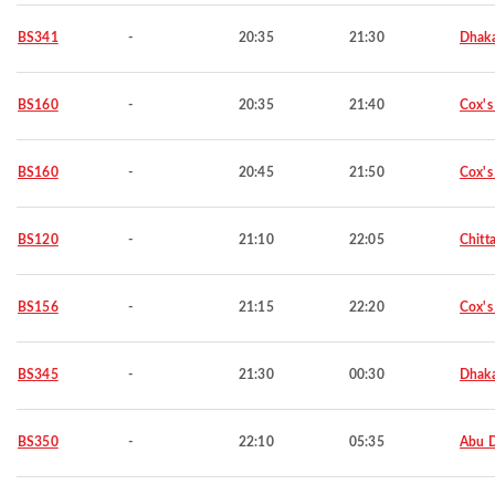
BS341
-
20:35
21:30
Dhak
BS160
-
20:35
21:40
Cox's
BS160
-
20:45
21:50
Cox's
BS120
-
21:10
22:05
Chitt
BS156
-
21:15
22:20
Cox's
BS345
-
21:30
00:30
Dhak
BS350
-
22:10
05:35
Abu 