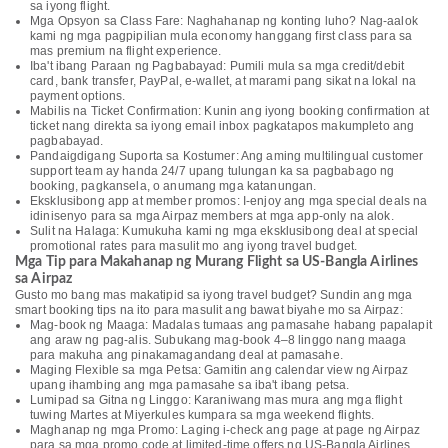
sa iyong flight.
Mga Opsyon sa Class Fare: Naghahanap ng konting luho? Nag-aalok
kami ng mga pagpipilian mula economy hanggang first class para sa
mas premium na flight experience.
Iba't ibang Paraan ng Pagbabayad: Pumili mula sa mga credit/debit
card, bank transfer, PayPal, e-wallet, at marami pang sikat na lokal na
payment options.
Mabilis na Ticket Confirmation: Kunin ang iyong booking confirmation at
ticket nang direkta sa iyong email inbox pagkatapos makumpleto ang
pagbabayad.
Pandaigdigang Suporta sa Kostumer: Ang aming multilingual customer
support team ay handa 24/7 upang tulungan ka sa pagbabago ng
booking, pagkansela, o anumang mga katanungan.
Eksklusibong app at member promos: I-enjoy ang mga special deals na
idinisenyo para sa mga Airpaz members at mga app-only na alok.
Sulit na Halaga: Kumukuha kami ng mga eksklusibong deal at special
promotional rates para masulit mo ang iyong travel budget.
Mga Tip para Makahanap ng Murang Flight sa US-Bangla Airlines
sa Airpaz
Gusto mo bang mas makatipid sa iyong travel budget? Sundin ang mga
smart booking tips na ito para masulit ang bawat biyahe mo sa Airpaz:
Mag-book ng Maaga: Madalas tumaas ang pamasahe habang papalapit
ang araw ng pag-alis. Subukang mag-book 4–8 linggo nang maaga
para makuha ang pinakamagandang deal at pamasahe.
Maging Flexible sa mga Petsa: Gamitin ang calendar view ng Airpaz
upang ihambing ang mga pamasahe sa iba't ibang petsa.
Lumipad sa Gitna ng Linggo: Karaniwang mas mura ang mga flight
tuwing Martes at Miyerkules kumpara sa mga weekend flights.
Maghanap ng mga Promo: Laging i-check ang page at page ng Airpaz
para sa mga promo code at limited-time offers ng US-Bangla Airlines.