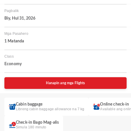
Pagbalik
Biy, Hul 31, 2026
Mga Pasahero
1 Matanda
Class
Economy
Hanapin ang mga Flights
Cabin baggage
Online check-in
Libreng cabin baggage allowance na 7 kg
Available ang onli
Check-in Bago Mag-alis
Simula 180 minuto