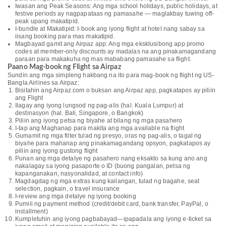
Iwasan ang Peak Seasons: Ang mga school holidays, public holidays, at
festive periods ay nagpapataas ng pamasahe — maglakbay tuwing off-
peak upang makatipid.
I-bundle at Makatipid: I-book ang iyong flight at hotel nang sabay sa
iisang booking para mas makatipid.
Magbayad gamit ang Airpaz app: Ang mga eksklusibong app promo
codes at member-only discounts ay madalas na ang pinakamagandang
paraan para makakuha ng mas mababang pamasahe sa flight.
Paano Mag-book ng Flight sa Airpaz
Sundin ang mga simpleng hakbang na ito para mag-book ng flight ng US-
Bangla Airlines sa Airpaz:
Bisitahin ang Airpaz.com o buksan ang Airpaz app, pagkatapos ay piliin
ang Flight
Ilagay ang iyong lungsod ng pag-alis (hal. Kuala Lumpur) at
destinasyon (hal. Bali, Singapore, o Bangkok)
Piliin ang iyong petsa ng biyahe at bilang ng mga pasahero
I-tap ang Maghanap para makita ang mga available na flight
Gumamit ng mga filter tulad ng presyo, oras ng pag-alis, o tagal ng
biyahe para mahanap ang pinakamagandang opsyon, pagkatapos ay
piliin ang iyong gustong flight
Punan ang mga detalye ng pasahero nang eksakto sa kung ano ang
nakalagay sa iyong pasaporte o ID (buong pangalan, petsa ng
kapanganakan, nasyonalidad, at contact info)
Magdagdag ng mga extras kung kailangan, tulad ng bagahe, seat
selection, pagkain, o travel insurance
I-review ang mga detalye ng iyong booking
Pumili ng payment method (credit/debit card, bank transfer, PayPal, o
installment)
Kumpletuhin ang iyong pagbabayad—ipapadala ang iyong e-ticket sa