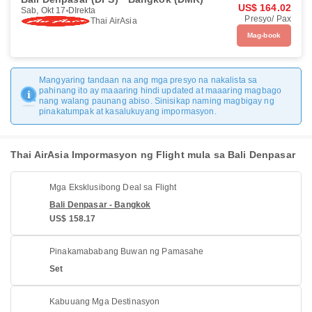
US$ 164.02
Sab, Okt 17
DIrekta
Presyo/ Pax
Thai AirAsia
Mag-book
Mangyaring tandaan na ang mga presyo na nakalista sa
pahinang ito ay maaaring hindi updated at maaaring magbago
nang walang paunang abiso. Sinisikap naming magbigay ng
pinakatumpak at kasalukuyang impormasyon.
Thai AirAsia Impormasyon ng Flight mula sa Bali Denpasar
Mga Eksklusibong Deal sa Flight
Bali Denpasar - Bangkok
US$ 158.17
Pinakamababang Buwan ng Pamasahe
Set
Kabuuang Mga Destinasyon