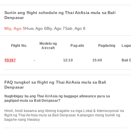
Suriin ang flight schedule ng Thai AirAsia mula sa Bali
Denpasar
Miy, Ago 5
Huw, Ago 6
Biy, Ago 7
Sab, Ago 8
Modelo ng
Flight No.
Pag-alis
Pagdating
Luga
Aircraft
FD397
-
12:10
15:40
Bali 
FAQ tungkol sa flight ng Thai AirAsia mula sa Bali
Denpasar
Nagbibigay ba ang Thai AirAsia ng baggage allowance para sa
paglipad mula sa Bali Denpasar?
Hindi, hindi kasama ang libreng bagahe sa mga Lokal & Internasyonal na
flight ng Thai AirAsia mula sa Bali Denpasar. Kailangan mong bumili ng
bagahe nang hiwalay.