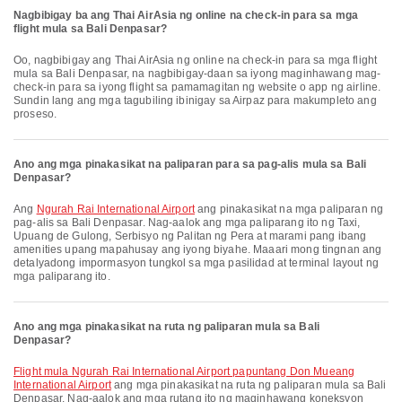
Nagbibigay ba ang Thai AirAsia ng online na check-in para sa mga
flight mula sa Bali Denpasar?
Oo, nagbibigay ang Thai AirAsia ng online na check-in para sa mga flight
mula sa Bali Denpasar, na nagbibigay-daan sa iyong maginhawang mag-
check-in para sa iyong flight sa pamamagitan ng website o app ng airline.
Sundin lang ang mga tagubiling ibinigay sa Airpaz para makumpleto ang
proseso.
Ano ang mga pinakasikat na paliparan para sa pag-alis mula sa Bali
Denpasar?
Ang
Ngurah Rai International Airport
ang pinakasikat na mga paliparan ng
pag-alis sa Bali Denpasar. Nag-aalok ang mga paliparang ito ng Taxi,
Upuang de Gulong, Serbisyo ng Palitan ng Pera at marami pang ibang
amenities upang mapahusay ang iyong biyahe. Maaari mong tingnan ang
detalyadong impormasyon tungkol sa mga pasilidad at terminal layout ng
mga paliparang ito.
Ano ang mga pinakasikat na ruta ng paliparan mula sa Bali
Denpasar?
flight mula Ngurah Rai International Airport papuntang Don Mueang
International Airport
ang mga pinakasikat na ruta ng paliparan mula sa Bali
Denpasar. Nag-aalok ang mga rutang ito ng maginhawang koneksyon