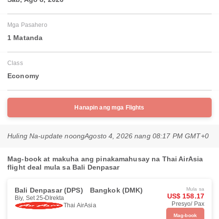
Mga Pasahero
1 Matanda
Class
Economy
Hanapin ang mga Flights
Huling Na-update noong
Agosto 4, 2026 nang 08:17 PM GMT+0
Mag-book at makuha ang pinakamahusay na Thai AirAsia
flight deal mula sa Bali Denpasar
Bali Denpasar (DPS)
Bangkok (DMK)
Mula sa
US$ 158.17
Biy, Set 25
DIrekta
Presyo/ Pax
Thai AirAsia
Mag-book