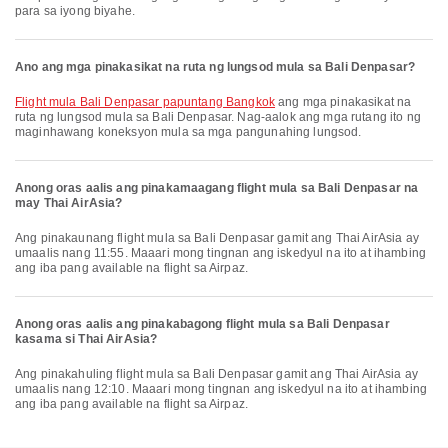
para sa iyong biyahe.
Ano ang mga pinakasikat na ruta ng lungsod mula sa Bali Denpasar?
flight mula Bali Denpasar papuntang Bangkok
ang mga pinakasikat na
ruta ng lungsod mula sa Bali Denpasar. Nag-aalok ang mga rutang ito ng
maginhawang koneksyon mula sa mga pangunahing lungsod.
Anong oras aalis ang pinakamaagang flight mula sa Bali Denpasar na
may Thai AirAsia?
Ang pinakaunang flight mula sa Bali Denpasar gamit ang Thai AirAsia ay
umaalis nang 11:55. Maaari mong tingnan ang iskedyul na ito at ihambing
ang iba pang available na flight sa Airpaz.
Anong oras aalis ang pinakabagong flight mula sa Bali Denpasar
kasama si Thai AirAsia?
Ang pinakahuling flight mula sa Bali Denpasar gamit ang Thai AirAsia ay
umaalis nang 12:10. Maaari mong tingnan ang iskedyul na ito at ihambing
ang iba pang available na flight sa Airpaz.