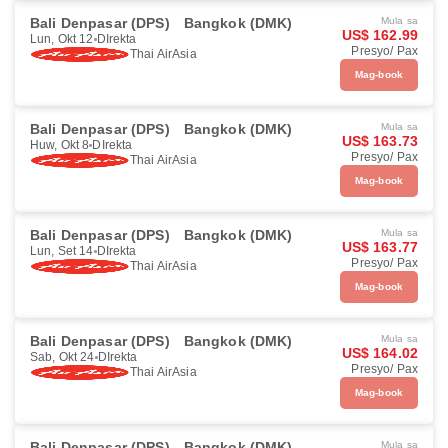
Bali Denpasar (DPS)
Bangkok (DMK)
Mula sa
US$ 162.99
Lun, Okt 12
DIrekta
Presyo/ Pax
Thai AirAsia
Mag-book
Bali Denpasar (DPS)
Bangkok (DMK)
Mula sa
US$ 163.73
Huw, Okt 8
DIrekta
Presyo/ Pax
Thai AirAsia
Mag-book
Bali Denpasar (DPS)
Bangkok (DMK)
Mula sa
US$ 163.77
Lun, Set 14
DIrekta
Presyo/ Pax
Thai AirAsia
Mag-book
Bali Denpasar (DPS)
Bangkok (DMK)
Mula sa
US$ 164.02
Sab, Okt 24
DIrekta
Presyo/ Pax
Thai AirAsia
Mag-book
Bali Denpasar (DPS)
Bangkok (DMK)
Mula sa