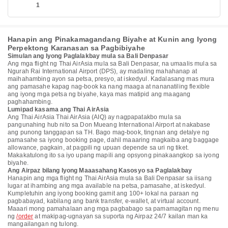
1
Hanapin ang Pinakamagandang Biyahe at Kunin ang Iyong
Perpektong Karanasan sa Pagbibiyahe
Simulan ang Iyong Paglalakbay mula sa Bali Denpasar
Ang mga flight ng Thai AirAsia mula sa Bali Denpasar, na umaalis mula sa
Ngurah Rai International Airport (DPS), ay madaling mahahanap at
maihahambing ayon sa petsa, presyo, at iskedyul. Kadalasang mas mura
ang pamasahe kapag nag-book ka nang maaga at nananatiling flexible
ang iyong mga petsa ng biyahe, kaya mas matipid ang maagang
paghahambing.
Lumipad kasama ang Thai AirAsia
Ang Thai AirAsia Thai AirAsia (AIQ) ay nagpapatakbo mula sa
pangunahing hub nito sa Don Mueang International Airport at nakabase
ang punong tanggapan sa TH. Bago mag-book, tingnan ang detalye ng
pamasahe sa iyong booking page, dahil maaaring magkaiba ang baggage
allowance, pagkain, at pagpili ng upuan depende sa uri ng tiket.
Makakatulong ito sa iyo upang mapili ang opsyong pinakaangkop sa iyong
biyahe.
Ang Airpaz bilang Iyong Maaasahang Kasosyo sa Paglalakbay
Hanapin ang mga flight ng Thai AirAsia mula sa Bali Denpasar sa iisang
lugar at ihambing ang mga available na petsa, pamasahe, at iskedyul.
Kumpletuhin ang iyong booking gamit ang 100+ lokal na paraan ng
pagbabayad, kabilang ang bank transfer, e-wallet, at virtual account.
Maaari mong pamahalaan ang mga pagbabago sa pamamagitan ng menu
ng
/order
at makipag-ugnayan sa suporta ng Airpaz 24/7 kailan man ka
mangailangan ng tulong.