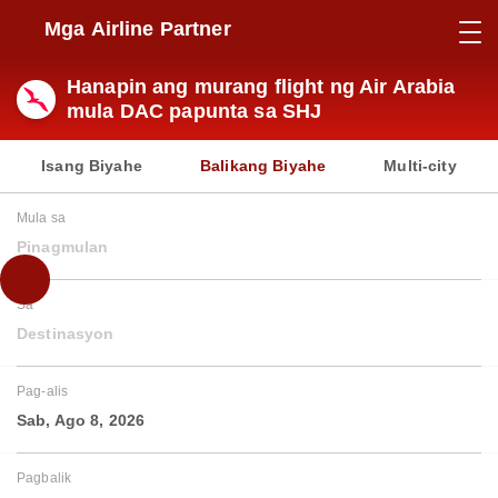
Mga Airline Partner
Hanapin ang murang flight ng Air Arabia
mula DAC papunta sa SHJ
Isang Biyahe
Balikang Biyahe
Multi-city
Mula sa
Pinagmulan
Sa
Destinasyon
Pag-alis
Sab, Ago 8, 2026
Pagbalik