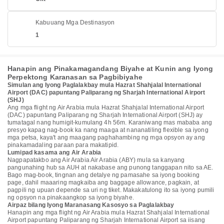
Kabuuang Mga Destinasyon
1
Hanapin ang Pinakamagandang Biyahe at Kunin ang Iyong
Perpektong Karanasan sa Pagbibiyahe
Simulan ang Iyong Paglalakbay mula Hazrat Shahjalal International
Airport (DAC) papuntang Paliparang ng Sharjah International Airport
(SHJ)
Ang mga flight ng Air Arabia mula Hazrat Shahjalal International Airport
(DAC) papuntang Paliparang ng Sharjah International Airport (SHJ) ay
tumatagal nang humigit-kumulang 4h 56m. Karaniwang mas mababa ang
presyo kapag nag-book ka nang maaga at nananatiling flexible sa iyong
mga petsa, kaya't ang maagang paghahambing ng mga opsyon ay ang
pinakamadaling paraan para makatipid.
Lumipad kasama ang Air Arabia
Nagpapatakbo ang Air Arabia Air Arabia (ABY) mula sa kanyang
pangunahing hub sa AUH at nakabase ang punong tanggapan nito sa AE.
Bago mag-book, tingnan ang detalye ng pamasahe sa iyong booking
page, dahil maaaring magkaiba ang baggage allowance, pagkain, at
pagpili ng upuan depende sa uri ng tiket. Makakatulong ito sa iyong pumili
ng opsyon na pinakaangkop sa iyong biyahe.
Airpaz bilang Iyong Maranasang Kasosyo sa Paglalakbay
Hanapin ang mga flight ng Air Arabia mula Hazrat Shahjalal International
Airport papuntang Paliparang ng Sharjah International Airport sa iisang