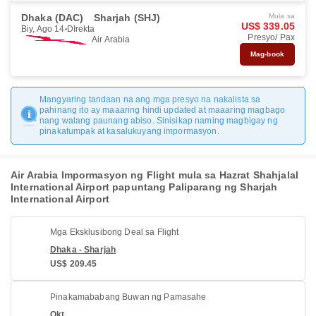
Dhaka (DAC)
Sharjah (SHJ)
Mula sa
US$ 339.05
Biy, Ago 14
DIrekta
Presyo/ Pax
Air Arabia
Mag-book
Mangyaring tandaan na ang mga presyo na nakalista sa
pahinang ito ay maaaring hindi updated at maaaring magbago
nang walang paunang abiso. Sinisikap naming magbigay ng
pinakatumpak at kasalukuyang impormasyon.
Air Arabia Impormasyon ng Flight mula sa Hazrat Shahjalal
International Airport papuntang Paliparang ng Sharjah
International Airport
Mga Eksklusibong Deal sa Flight
Dhaka - Sharjah
US$ 209.45
Pinakamababang Buwan ng Pamasahe
Okt