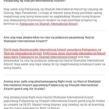
Paliparang ng Sharjah International Airport?
Nag-aalok ang Paliparang ng Sharjah International Airport ng Upuang de
Gulong, Mga Paradahan, Lounge at marami pang ibang pasilidad upang
mapahusay ang iyong karanasan sa paglalakbay. Maaari mong tingnan
ang detalyadong impormasyon tungkol sa mga pasilidad at layout ng
terminal sa
Paliparang ng Sharjah International Airport
.
Ano ang mga pinakasikat na ruta ng paliparan papuntang Hazrat
Shahjalal International Airport?
flight mula Bandaranaike International Airport papuntang Paliparang ng
Sharjah International Airport
,
flight mula Jomo Kenyatta International Airport
papuntang Paliparang ng Sharjah International Airport
ang mga
pinakasikat na ruta ng paliparan patungong Hazrat Shahjalal International
Airport. Nag-aalok ang mga rutang ito ng maginhawang koneksyon para sa
iyong biyahe.
Anong oras aalis ang pinakamaagang flight mula sa Hazrat Shahjalal
International Airport papuntang Paliparang ng Sharjah International
Airport gamit ang Air Arabia?
Ang pinakaunang flight mula Hazrat Shahjalal International Airport
papuntang Paliparang ng Sharjah International Airport gamit ang Air Arabia
ay umaalis sa 06:05. Maaari mong tingnan ang iskedyul na ito at ihambing
ang iba pang available na flight sa Airpaz.