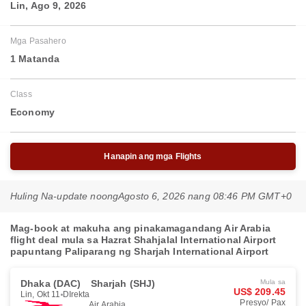
Lin, Ago 9, 2026
Mga Pasahero
1 Matanda
Class
Economy
Hanapin ang mga Flights
Huling Na-update noong
Agosto 6, 2026 nang 08:46 PM GMT+0
Mag-book at makuha ang pinakamagandang Air Arabia
flight deal mula sa Hazrat Shahjalal International Airport
papuntang Paliparang ng Sharjah International Airport
Dhaka (DAC)
Sharjah (SHJ)
Mula sa
US$ 209.45
Lin, Okt 11
DIrekta
Presyo/ Pax
Air Arabia