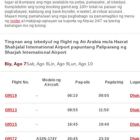
lugar at ikumpara ang mga available na petsa, pamasahe, at iskedyul.
Kumpletuhin ang iyong booking gamit ang 100+ lokal na paraan ng
pagbabayad, kabilang ang bank transfer, e-wallet, at virtual account.
Maaari mong pamahalaan ang mga pagbabago sa pamamagitan ng menu
ng
/order
at makipag-ugnayan sa suporta ng Airpaz 24/7 sa tuwing
kailangan mo ng tulong.
Tingnan ang iskedyul ng flight ng Air Arabia mula Hazrat
Shahjalal International Airport papuntang Paliparang ng
Sharjah International Airport
Biy, Ago 7
Sab, Ago 8
Lin, Ago 9
Lun, Ago 10
Modelo ng
Flight No.
Pag-alis
Pagdating
Luga
Aircraft
G9519
-
06:10
09:05
Dhak
G9513
-
08:55
11:50
Dhak
G9515
-
16:45
19:40
Dhak
G9572
A32N-174Y
20:45
23:30
Dhak