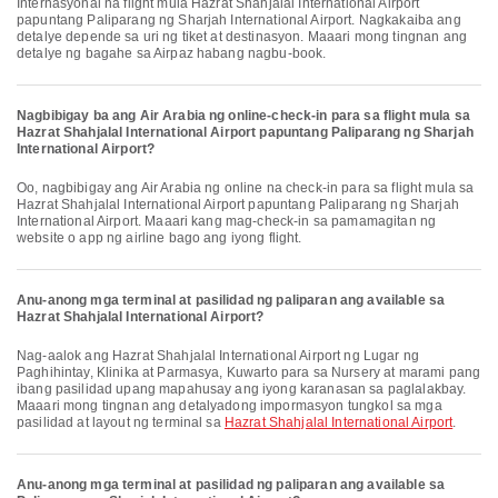
Internasyonal na flight mula Hazrat Shahjalal International Airport
papuntang Paliparang ng Sharjah International Airport. Nagkakaiba ang
detalye depende sa uri ng tiket at destinasyon. Maaari mong tingnan ang
detalye ng bagahe sa Airpaz habang nagbu-book.
Nagbibigay ba ang Air Arabia ng online-check-in para sa flight mula sa
Hazrat Shahjalal International Airport papuntang Paliparang ng Sharjah
International Airport?
Oo, nagbibigay ang Air Arabia ng online na check-in para sa flight mula sa
Hazrat Shahjalal International Airport papuntang Paliparang ng Sharjah
International Airport. Maaari kang mag-check-in sa pamamagitan ng
website o app ng airline bago ang iyong flight.
Anu-anong mga terminal at pasilidad ng paliparan ang available sa
Hazrat Shahjalal International Airport?
Nag-aalok ang Hazrat Shahjalal International Airport ng Lugar ng
Paghihintay, Klinika at Parmasya, Kuwarto para sa Nursery at marami pang
ibang pasilidad upang mapahusay ang iyong karanasan sa paglalakbay.
Maaari mong tingnan ang detalyadong impormasyon tungkol sa mga
pasilidad at layout ng terminal sa
Hazrat Shahjalal International Airport
.
Anu-anong mga terminal at pasilidad ng paliparan ang available sa