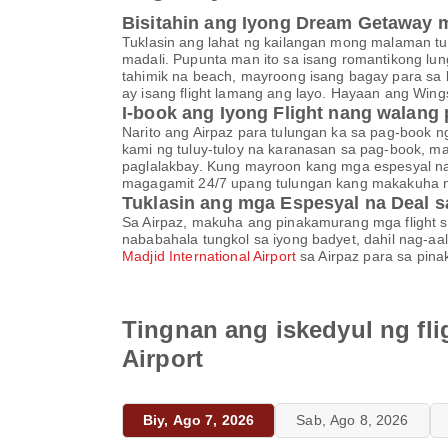
Bisitahin ang Iyong Dream Getaway mu
Tuklasin ang lahat ng kailangan mong malaman t
madali. Pupunta man ito sa isang romantikong lu
tahimik na beach, mayroong isang bagay para sa 
ay isang flight lamang ang layo. Hayaan ang Wings
I-book ang Iyong Flight nang walang 
Narito ang Airpaz para tulungan ka sa pag-book ng
kami ng tuluy-tuloy na karanasan sa pag-book, m
paglalakbay. Kung mayroon kang mga espesyal na
magagamit 24/7 upang tulungan kang makakuha ng
Tuklasin ang mga Espesyal na Deal s
Sa Airpaz, makuha ang pinakamurang mga flight 
nababahala tungkol sa iyong badyet, dahil nag-aa
Madjid International Airport
sa Airpaz para sa pina
Tingnan ang iskedyul ng fli
Airport
Biy, Ago 7, 2026
Sab, Ago 8, 2026