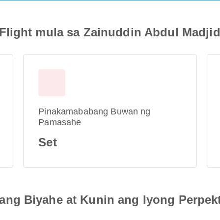
light mula sa Zainuddin Abdul Madjid I
Pinakamababang Buwan ng
Pamasahe
Set
ng Biyahe at Kunin ang Iyong Perpek