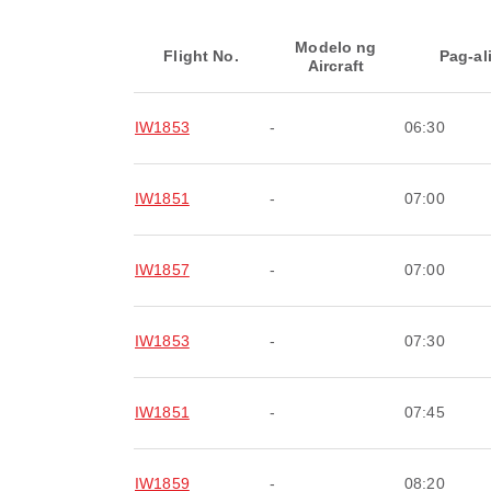
Modelo ng
Flight No.
Pag-al
Aircraft
IW1853
-
06:30
IW1851
-
07:00
IW1857
-
07:00
IW1853
-
07:30
IW1851
-
07:45
IW1859
-
08:20