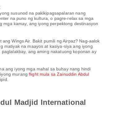
t
iyong susunod na pakikipagsapalaran nang
nter na puno ng kultura, o pagre-relax sa mga
ong mga kamay, ang iyong perpektong destinasyon
t ang Wings Air. Bakit pumili ng Airpaz? Nag-aalok
g matiyak na maayos at kasiya-siya ang iyong
g paglalakbay, ang aming nakatuong koponan ay
ma ang iyong mga mahal sa buhay nang hindi
g iyong murang
flight mula sa Zainuddin Abdul
pid.
dul Madjid International