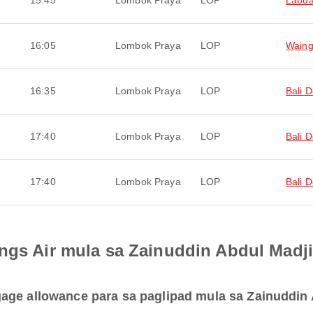
15:45
Lombok Praya
LOP
Labua
16:05
Lombok Praya
LOP
Wain
16:35
Lombok Praya
LOP
Bali 
17:40
Lombok Praya
LOP
Bali 
17:40
Lombok Praya
LOP
Bali 
ngs Air mula sa Zainuddin Abdul Madjid
ge allowance para sa paglipad mula sa Zainuddin A