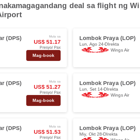
akamagagandang deal sa flight ng Wi
irport
Mula sa
ar (DPS)
Lombok Praya (LOP)
US$ 51.17
Lun, Ago 24
DIrekta
Presyo/ Pax
Wings Air
Mag-book
Mula sa
ar (DPS)
Lombok Praya (LOP)
US$ 51.27
Lun, Set 14
DIrekta
Presyo/ Pax
Wings Air
Mag-book
Mula sa
ar (DPS)
Lombok Praya (LOP)
US$ 51.53
Miy, Okt 28
DIrekta
Presyo/ Pax
Wings Air