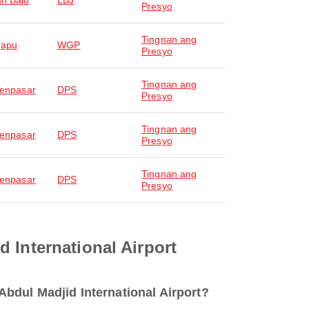
n Bajo
LBJ
Presyo
Tingnan ang
gapu
WGP
Presyo
Tingnan ang
Denpasar
DPS
Presyo
Tingnan ang
Denpasar
DPS
Presyo
Tingnan ang
Denpasar
DPS
Presyo
 International Airport
bdul Madjid International Airport?