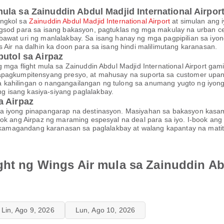
la sa Zainuddin Abdul Madjid International Airpor
ungkol sa
Zainuddin Abdul Madjid International Airport
at simulan ang 
ngsod para sa isang bakasyon, pagtuklas ng mga makulay na urban ce
bawat uri ng manlalakbay. Sa isang hanay ng mga pagpipilian sa iy
 Air na dalhin ka doon para sa isang hindi malilimutang karanasan.
putol sa Airpaz
 mga flight mula sa Zainuddin Abdul Madjid International Airport gami
apagkumpitensyang presyo, at mahusay na suporta sa customer upan
 kahilingan o nangangailangan ng tulong sa anumang yugto ng iyon
 isang kasiya-siyang paglalakbay.
a Airpaz
sa iyong pinapangarap na destinasyon. Masiyahan sa bakasyon kasa
lok ang Airpaz ng maraming espesyal na deal para sa iyo. I-book an
kamagandang karanasan sa paglalakbay at walang kapantay na matiti
ght ng Wings Air mula sa Zainuddin Ab
Lin, Ago 9, 2026
Lun, Ago 10, 2026