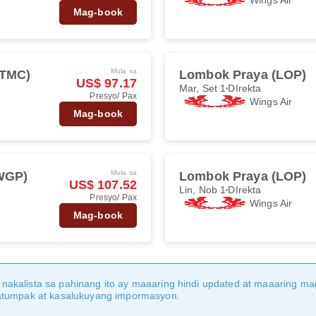
Mag-book
Mula sa
(TMC)
Lombok Praya (LOP)
US$ 97.17
Mar, Set 1
DIrekta
Presyo/ Pax
Wings Air
Mag-book
Mula sa
WGP)
Lombok Praya (LOP)
US$ 107.52
Lin, Nob 1
DIrekta
Presyo/ Pax
Wings Air
Mag-book
nakalista sa pahinang ito ay maaaring hindi updated at maaaring 
katumpak at kasalukuyang impormasyon.