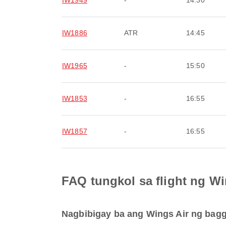
IW1949
-
14:30
IW1886
ATR
14:45
IW1965
-
15:50
IW1853
-
16:55
IW1857
-
16:55
FAQ tungkol sa flight ng Wi
Nagbibigay ba ang Wings Air ng bagga