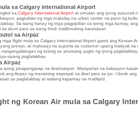
la sa Calgary International Airport
ungkol sa
Calgary International Airport
at simulan ang iyong susunod 
akasyon, pagtuklas ng mga makulay na urban center na puno ng kultu
akbay. Sa isang hanay ng mga pagpipilian sa iyong mga kamay, ang i
 ka doon para sa isang hindi malilimutang karanasan.
putol sa Airpaz
mga flight mula sa Calgary International Airport gamit ang Korean Air
ang presyo, at mahusay na suporta sa customer upang matiyak na m
 nangangailangan ng tulong sa anumang yugto ng iyong paglalakba
ya-siyang paglalakbay.
a Airpaz
sa iyong pinapangarap na destinasyon. Masiyahan sa bakasyon kasa
lok ang Airpaz ng maraming espesyal na deal para sa iyo. I-book an
an sa paglalakbay at walang kapantay na matitipid.
ght ng Korean Air mula sa Calgary Inter