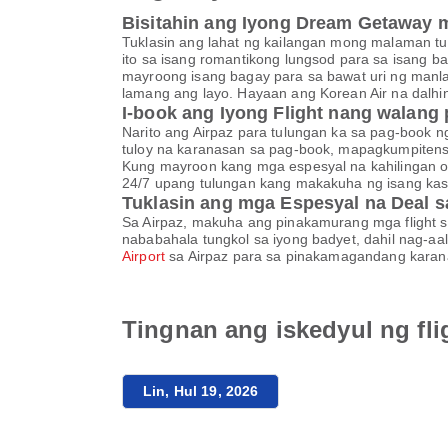
Bisitahin ang Iyong Dream Getaway mu
Tuklasin ang lahat ng kailangan mong malaman t
ito sa isang romantikong lungsod para sa isang b
mayroong isang bagay para sa bawat uri ng manlal
lamang ang layo. Hayaan ang Korean Air na dalhin
I-book ang Iyong Flight nang walang 
Narito ang Airpaz para tulungan ka sa pag-book ng 
tuloy na karanasan sa pag-book, mapagkumpitensy
Kung mayroon kang mga espesyal na kahilingan o
24/7 upang tulungan kang makakuha ng isang kasi
Tuklasin ang mga Espesyal na Deal s
Sa Airpaz, makuha ang pinakamurang mga flight 
nababahala tungkol sa iyong badyet, dahil nag-aa
Airport
sa Airpaz para sa pinakamagandang karanas
Tingnan ang iskedyul ng fli
Lin, Hul 19, 2026