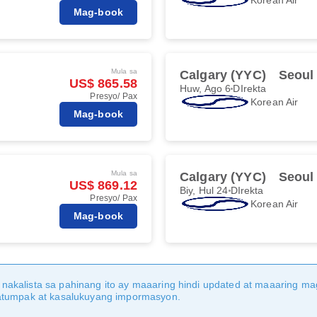
Mag-book
Mula sa
Calgary (YYC)
Seoul 
US$ 865.58
Huw, Ago 6
DIrekta
Presyo/ Pax
Korean Air
Mag-book
Mula sa
Calgary (YYC)
Seoul 
US$ 869.12
Biy, Hul 24
DIrekta
Presyo/ Pax
Korean Air
Mag-book
nakalista sa pahinang ito ay maaaring hindi updated at maaaring 
katumpak at kasalukuyang impormasyon.