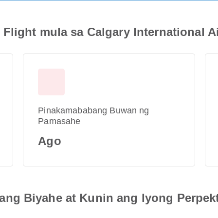
light mula sa Calgary International A
Pinakamababang Buwan ng
Pamasahe
Ago
ng Biyahe at Kunin ang Iyong Perpek