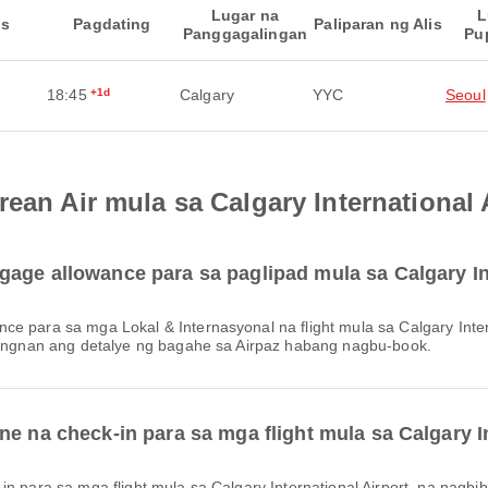
Lugar na
L
is
Pagdating
Paliparan ng Alis
Panggagalingan
Pu
18:45
+1d
Calgary
YYC
Seoul
ean Air mula sa Calgary International 
age allowance para sa paglipad mula sa Calgary In
 tingnan ang detalye ng bagahe sa Airpaz habang nagbu-book.
e na check-in para sa mga flight mula sa Calgary I