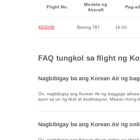
Modelo ng
Flight No.
Pag-al
Aircraft
KE5008
Boeing 787
16:00
FAQ tungkol sa flight ng Kor
Nagbibigay ba ang Korean Air ng bagg
Oo, nagbibigay ang Korean Air ng baggage allowance para sa mga Lokal & Internasyonal na flight mula sa Calgary International Airport. Nagkakaiba ang mga detalye
ayon sa uri ng tiket at destinasyon. Maaari mong
Nagbibigay ba ang Korean Air ng onlin
Oo, nagbibigay ang Korean Air ng online na check-in para sa mga flight mula sa Calgary International Airport, na nagbibigay-daan sa iyong maginhawang mag-check-in