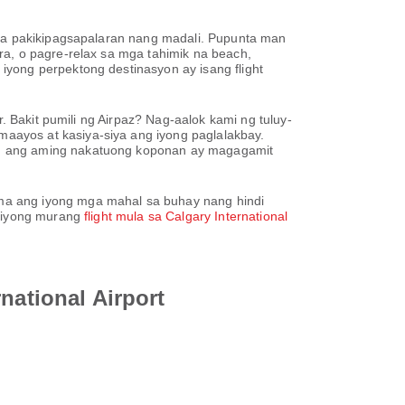
na pakikipagsapalaran nang madali. Pupunta man
ra, o pagre-relax sa mga tahimik na beach,
yong perpektong destinasyon ay isang flight
. Bakit pumili ng Airpaz? Nag-aalok kami ng tuluy-
aayos at kasiya-siya ang iyong paglalakbay.
y, ang aming nakatuong koponan ay magagamit
ma ang iyong mga mahal sa buhay nang hindi
g iyong murang
flight mula sa Calgary International
national Airport