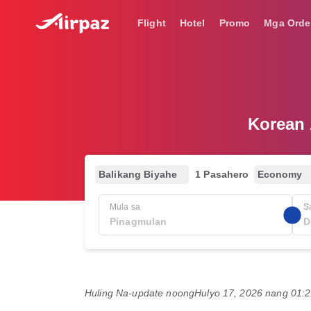
Flight
Hotel
Promo
Mga Orde
Korean 
Balikang Biyahe
1 Pasahero
Economy
Mula sa
S
Huling Na-update noong
Hulyo 17, 2026 nang 01