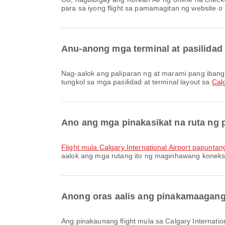
para sa iyong flight sa pamamagitan ng website o a
Anu-anong mga terminal at pasilidad n
Nag-aalok ang paliparan ng at marami pang ibang pasilidad upang mapabuti ang iyong karanasan sa paglalakbay. Maaari mong tingnan ang detalyadong impormasyon
tungkol sa mga pasilidad at terminal layout sa
Calg
Ano ang mga pinakasikat na ruta ng p
flight mula Calgary International Airport papuntan
aalok ang mga rutang ito ng maginhawang koneks
Anong oras aalis ang pinakamaagang f
Ang pinakaunang flight mula sa Calgary International Airport gamit ang Korean Air ay umaalis sa 16:00. Maaari mong tingnan ang iskedyul na ito at ihambing ang iba