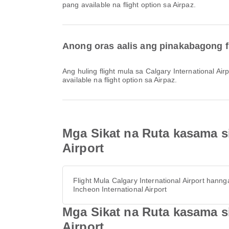
pang available na flight option sa Airpaz.
Anong oras aalis ang pinakabagong fl
Ang huling flight mula sa Calgary International Airport gamit ang Korean Air ay umaalis sa 16:00. Maaari mong tingnan ang iskedyul na ito at ihambing ang iba pang
available na flight option sa Airpaz.
Mga Sikat na Ruta kasama si
Airport
Flight Mula Calgary International Airport hann
Incheon International Airport
Mga Sikat na Ruta kasama s
Airport