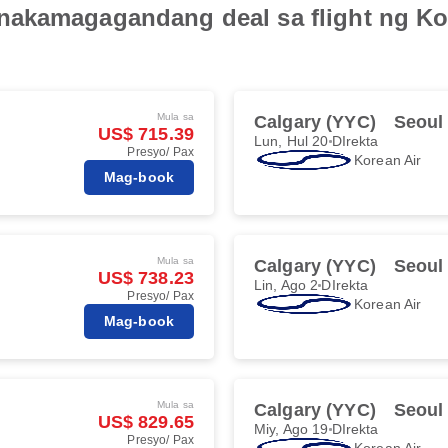
akamagagandang deal sa flight ng Kor
Mula sa
Calgary (YYC)
Seoul 
US$ 715.39
Lun, Hul 20
DIrekta
Presyo/ Pax
Korean Air
Mag-book
Mula sa
Calgary (YYC)
Seoul 
US$ 738.23
Lin, Ago 2
DIrekta
Presyo/ Pax
Korean Air
Mag-book
Mula sa
Calgary (YYC)
Seoul 
US$ 829.65
Miy, Ago 19
DIrekta
Presyo/ Pax
Korean Air