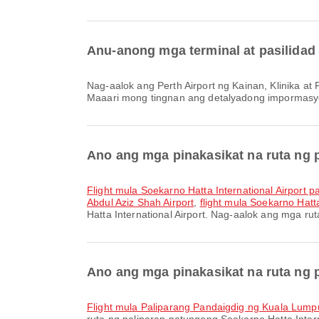
Anu-anong mga terminal at pasilidad 
Nag-aalok ang Perth Airport ng Kainan, Klinika at Parmasya, Rental ng Kotse at marami pang ibang pasilidad upang mapahusay ang iyong karanasan sa paglalakbay.
Maaari mong tingnan ang detalyadong impormasyon
Ano ang mga pinakasikat na ruta ng p
flight mula Soekarno Hatta International Airpor
Abdul Aziz Shah Airport
,
flight mula Soekarno Hatt
Hatta International Airport. Nag-aalok ang mga r
Ano ang mga pinakasikat na ruta ng p
flight mula Paliparang Pandaigdig ng Kuala Lump