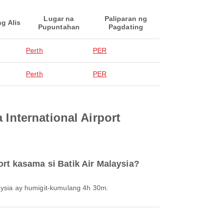
Lugar na
Paliparan ng
ng Alis
Pupuntahan
Pagdating
Perth
PER
Perth
PER
 International Airport
ort kasama si Batik Air Malaysia?
alaysia ay humigit-kumulang 4h 30m.