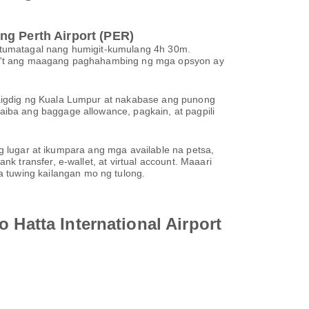
ng Perth Airport (PER)
ay tumatagal nang humigit-kumulang 4h 30m.
ya't ang maagang paghahambing ng mga opsyon ay
aigdig ng Kuala Lumpur at nakabase ang punong
iba ang baggage allowance, pagkain, at pagpili
ng lugar at ikumpara ang mga available na petsa,
 transfer, e-wallet, at virtual account. Maaari
tuwing kailangan mo ng tulong.
 Hatta International Airport