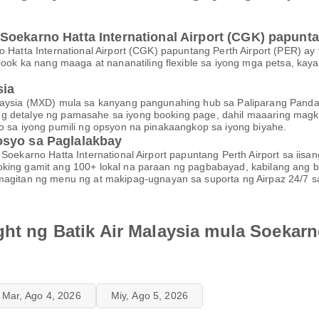
oekarno Hatta International Airport (CGK) papunta
no Hatta International Airport (CGK) papuntang Perth Airport (PER) 
ok ka nang maaga at nananatiling flexible sa iyong mga petsa, ka
sia
Malaysia (MXD) mula sa kanyang pangunahing hub sa Paliparang Pand
g detalye ng pamasahe sa iyong booking page, dahil maaaring magka
to sa iyong pumili ng opsyon na pinakaangkop sa iyong biyahe.
osyo sa Paglalakbay
 Soekarno Hatta International Airport papuntang Perth Airport sa iisa
ing gamit ang 100+ lokal na paraan ng pagbabayad, kabilang ang bank
tan ng menu ng at makipag-ugnayan sa suporta ng Airpaz 24/7 sa 
ght ng Batik Air Malaysia mula Soekarno
Mar, Ago 4, 2026
Miy, Ago 5, 2026