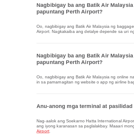
Nagbibigay ba ang Batik Air Malaysia
papuntang Perth Airport?
Oo, nagbibigay ang Batik Air Malaysia ng baggage allowance para sa mga Lokal & Internasyonal na flight mula Soekarno Hatta International Airport papuntang Perth
Airport. Nagkakaiba ang detalye depende sa uri n
Nagbibigay ba ang Batik Air Malaysia 
papuntang Perth Airport?
Oo, nagbibigay ang Batik Air Malaysia ng online na check-in para sa flight mula sa Soekarno Hatta International Airport papuntang Perth Airport. Maaari kang mag-check-
in sa pamamagitan ng website o app ng airline bag
Anu-anong mga terminal at pasilidad 
Nag-aalok ang Soekarno Hatta International Airport ng Klinika at Parmasya, Silid-Panalangin, Tindahan ng Duty Free at marami pang ibang pasilidad upang mapahusay
ang iyong karanasan sa paglalakbay. Maaari mong
Airport
.