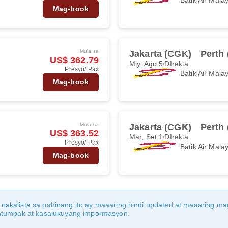
Mag-book
Mula sa
Jakarta (CGK)
Perth
US$ 362.79
Miy, Ago 5
DIrekta
Presyo/ Pax
Batik Air Mala
Mag-book
Mula sa
Jakarta (CGK)
Perth
US$ 363.52
Mar, Set 1
DIrekta
Presyo/ Pax
Batik Air Mala
Mag-book
nakalista sa pahinang ito ay maaaring hindi updated at maaaring 
katumpak at kasalukuyang impormasyon.