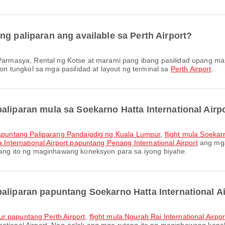
ng paliparan ang available sa Perth Airport?
 tungkol sa mga pasilidad at layout ng terminal sa
Perth Airport
.
aliparan mula sa Soekarno Hatta International Airp
t papuntang Paliparang Pandaigdig ng Kuala Lumpur
,
flight mula Soekar
a International Airport papuntang Penang International Airport
ang mga
utang ito ng maginhawang koneksyon para sa iyong biyahe.
aliparan papuntang Soekarno Hatta International A
ur papuntang Perth Airport
,
flight mula Ngurah Rai International Airpo