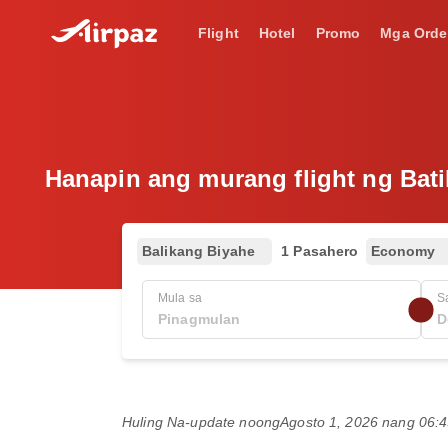
Flight
Hotel
Promo
Mga Orde
Hanapin ang murang flight ng Bati
Balikang Biyahe
1 Pasahero
Economy
Mula sa
S
Huling Na-update noong
Agosto 1, 2026 nang 06