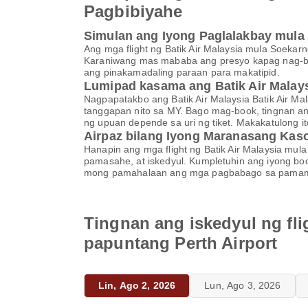
Pagbibiyahe
Simulan ang Iyong Paglalakbay mula S
Ang mga flight ng Batik Air Malaysia mula Soekar
Karaniwang mas mababa ang presyo kapag nag-bo
ang pinakamadaling paraan para makatipid.
Lumipad kasama ang Batik Air Malay
Nagpapatakbo ang Batik Air Malaysia Batik Air 
tanggapan nito sa MY. Bago mag-book, tingnan an
ng upuan depende sa uri ng tiket. Makakatulong i
Airpaz bilang Iyong Maranasang Kas
Hanapin ang mga flight ng Batik Air Malaysia mula
pamasahe, at iskedyul. Kumpletuhin ang iyong book
mong pamahalaan ang mga pagbabago sa pamamagi
Tingnan ang iskedyul ng fli
papuntang Perth Airport
Lin, Ago 2, 2026
Lun, Ago 3, 2026