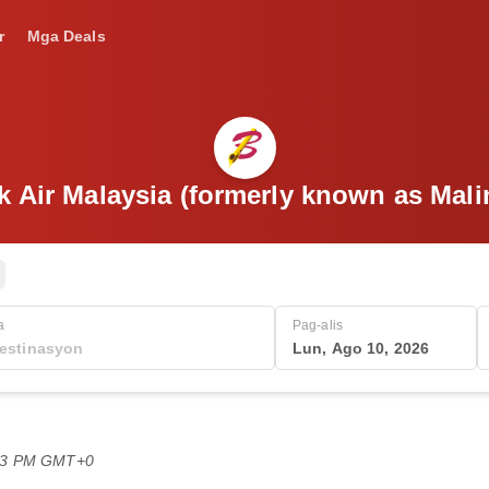
r
Mga Deals
k Air Malaysia (formerly known as Ma
a
Pag-alis
Lun, Ago 10, 2026
:43 PM GMT+0