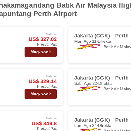
akamagandang Batik Air Malaysia flig
papuntang Perth Airport
Mula sa
Jakarta (CGK)
Perth
US$ 327.02
Mar, Ago 11
DIrekta
Presyo/ Pax
Batik Air Mala
Mag-book
Mula sa
Jakarta (CGK)
Perth
US$ 329.14
Sab, Ago 22
DIrekta
Presyo/ Pax
Batik Air Mala
Mag-book
Mula sa
Jakarta (CGK)
Perth
US$ 349.8
Lun, Ago 24
DIrekta
Presyo/ Pax
Batik Air Mala