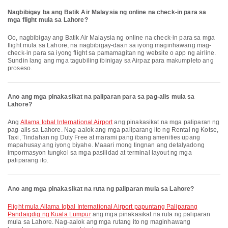
Nagbibigay ba ang Batik Air Malaysia ng online na check-in para sa
mga flight mula sa Lahore?
Oo, nagbibigay ang Batik Air Malaysia ng online na check-in para sa mga
flight mula sa Lahore, na nagbibigay-daan sa iyong maginhawang mag-
check-in para sa iyong flight sa pamamagitan ng website o app ng airline.
Sundin lang ang mga tagubiling ibinigay sa Airpaz para makumpleto ang
proseso.
Ano ang mga pinakasikat na paliparan para sa pag-alis mula sa
Lahore?
Ang
Allama Iqbal International Airport
ang pinakasikat na mga paliparan ng
pag-alis sa Lahore. Nag-aalok ang mga paliparang ito ng Rental ng Kotse,
Taxi, Tindahan ng Duty Free at marami pang ibang amenities upang
mapahusay ang iyong biyahe. Maaari mong tingnan ang detalyadong
impormasyon tungkol sa mga pasilidad at terminal layout ng mga
paliparang ito.
Ano ang mga pinakasikat na ruta ng paliparan mula sa Lahore?
flight mula Allama Iqbal International Airport papuntang Paliparang
Pandaigdig ng Kuala Lumpur
ang mga pinakasikat na ruta ng paliparan
mula sa Lahore. Nag-aalok ang mga rutang ito ng maginhawang