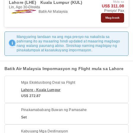
Lahore (LHE)
Kuala Lumpur (KUL)
Mula sa
US$ 311.08
Lin, Ago 30
DIrekta
Presyo/ Pax
Batik Air Malaysia
Mag-book
Mangyaring tandaan na ang mga presyo na nakalista sa
pahinang ito ay maaaring hindi updated at maaaring magbago
nang walang paunang abiso. Sinisikap naming magbigay ng
pinakatumpak at kasalukuyang impormasyon.
Batik Air Malaysia Impormasyon ng Flight mula sa Lahore
Mga Eksklusibong Deal sa Flight
Lahore - Kuala Lumpur
US$ 272.87
Pinakamababang Buwan ng Pamasahe
Set
Kabuuang Mga Destinasyon