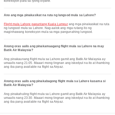
koneksyon para sa iyong biyahe.
Ano ang mga pinakasikat na ruta ng lungsod mula sa Lahore?
flight mula Lahore papuntang Kuala Lumpur
ang mga pinakasikat na ruta
ng lungsod mula sa Lahore. Nag-aalok ang mga rutang ito ng
maginhawang koneksyon mula sa mga pangunahing lungsod.
Anong oras aalis ang pinakamaagang flight mula sa Lahore na may
Batik Air Malaysia?
Ang pinakaunang flight mula sa Lahore gamit ang Batik Air Malaysia ay
umaalis nang 21:05. Maaari mong tingnan ang iskedyul na ito at ihambing
ang iba pang available na flight sa Airpaz.
Anong oras aalis ang pinakabagong flight mula sa Lahore kasama si
Batik Air Malaysia?
Ang pinakahuling flight mula sa Lahore gamit ang Batik Air Malaysia ay
umaalis nang 23:30. Maaari mong tingnan ang iskedyul na ito at ihambing
ang iba pang available na flight sa Airpaz.