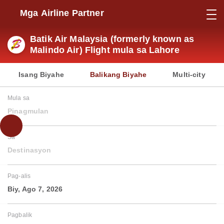
Mga Airline Partner
Batik Air Malaysia (formerly known as
Malindo Air) Flight mula sa Lahore
Isang Biyahe
Balikang Biyahe
Multi-city
Mula sa
Pinagmulan
Sa
Destinasyon
Pag-alis
Biy, Ago 7, 2026
Pagbalik