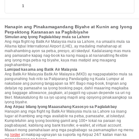
1
Hanapin ang Pinakamagandang Biyahe at Kunin ang Iyong
Perpektong Karanasan sa Pagbibiyahe
Simulan ang Iyong Paglalakbay mula sa Lahore
Ang mga flight ng Batik Air Malaysia mula sa Lahore, na umaalis mula sa
Allama Iqbal International Airport (LHE), ay madaling mahahanap at
maihahambing ayon sa petsa, presyo, at iskedyul. Kadalasang mas mura
ang pamasahe kapag nag-book ka nang maaga at nananatiling flexible
ang iyong mga petsa ng biyahe, kaya mas matipid ang maagang
paghahambing.
Lumipad kasama ang Batik Air Malaysia
Ang Batik Air Malaysia Batik Air Malaysia (MXD) ay nagpapatakbo mula sa
pangunahing hub nito sa Paliparang Pandaigdig ng Kuala Lumpur at
nakabase ang punong tanggapan sa MY. Bago mag-book, tingnan ang
detalye ng pamasahe sa iyong booking page, dahil maaaring magkaiba
ang baggage allowance, pagkain, at pagpili ng upuan depende sa uri ng
tiket. Makakatulong ito sa iyo upang mapili ang opsyong pinakaangkop sa
iyong biyahe.
Ang Airpaz bilang Iyong Maaasahang Kasosyo sa Paglalakbay
Hanapin ang mga flight ng Batik Air Malaysia mula sa Lahore sa iisang
lugar at ihambing ang mga available na petsa, pamasahe, at iskedyul.
Kumpletuhin ang iyong booking gamit ang 100+ lokal na paraan ng
pagbabayad, kabilang ang bank transfer, e-wallet, at virtual account.
Maaari mong pamahalaan ang mga pagbabago sa pamamagitan ng menu
ng
/order
at makipag-ugnayan sa suporta ng Airpaz 24/7 kailan man ka