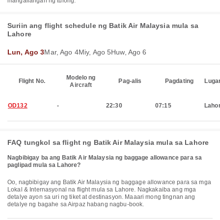
mangailangan ng tulong.
Suriin ang flight schedule ng Batik Air Malaysia mula sa
Lahore
Lun, Ago 3
Mar, Ago 4
Miy, Ago 5
Huw, Ago 6
Modelo ng
Flight No.
Pag-alis
Pagdating
Luga
Aircraft
OD132
-
22:30
07:15
Laho
FAQ tungkol sa flight ng Batik Air Malaysia mula sa Lahore
Nagbibigay ba ang Batik Air Malaysia ng baggage allowance para sa
paglipad mula sa Lahore?
Oo, nagbibigay ang Batik Air Malaysia ng baggage allowance para sa mga
Lokal & Internasyonal na flight mula sa Lahore. Nagkakaiba ang mga
detalye ayon sa uri ng tiket at destinasyon. Maaari mong tingnan ang
detalye ng bagahe sa Airpaz habang nagbu-book.