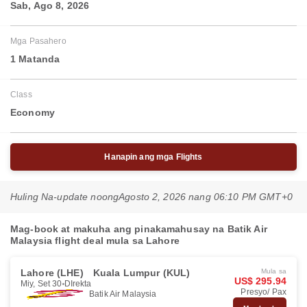
Sab, Ago 8, 2026
Mga Pasahero
1 Matanda
Class
Economy
Hanapin ang mga Flights
Huling Na-update noong
Agosto 2, 2026 nang 06:10 PM GMT+0
Mag-book at makuha ang pinakamahusay na Batik Air
Malaysia flight deal mula sa Lahore
Lahore (LHE)
Kuala Lumpur (KUL)
Mula sa
US$ 295.94
Miy, Set 30
DIrekta
Presyo/ Pax
Batik Air Malaysia