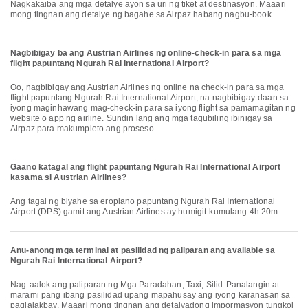
Nagkakaiba ang mga detalye ayon sa uri ng tiket at destinasyon. Maaari
mong tingnan ang detalye ng bagahe sa Airpaz habang nagbu-book.
Nagbibigay ba ang Austrian Airlines ng online-check-in para sa mga
flight papuntang Ngurah Rai International Airport?
Oo, nagbibigay ang Austrian Airlines ng online na check-in para sa mga
flight papuntang Ngurah Rai International Airport, na nagbibigay-daan sa
iyong maginhawang mag-check-in para sa iyong flight sa pamamagitan ng
website o app ng airline. Sundin lang ang mga tagubiling ibinigay sa
Airpaz para makumpleto ang proseso.
Gaano katagal ang flight papuntang Ngurah Rai International Airport
kasama si Austrian Airlines?
Ang tagal ng biyahe sa eroplano papuntang Ngurah Rai International
Airport (DPS) gamit ang Austrian Airlines ay humigit-kumulang 4h 20m.
Anu-anong mga terminal at pasilidad ng paliparan ang available sa
Ngurah Rai International Airport?
Nag-aalok ang paliparan ng Mga Paradahan, Taxi, Silid-Panalangin at
marami pang ibang pasilidad upang mapahusay ang iyong karanasan sa
paglalakbay. Maaari mong tingnan ang detalyadong impormasyon tungkol