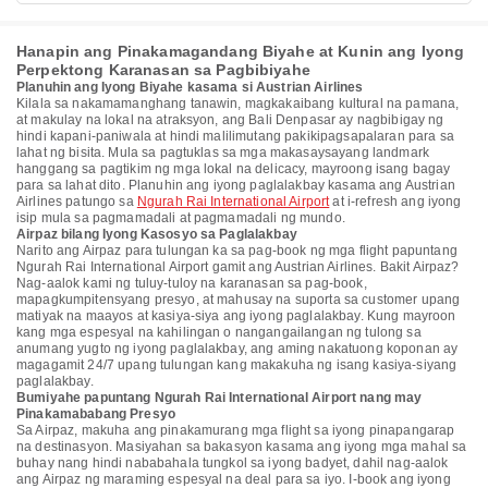
Hanapin ang Pinakamagandang Biyahe at Kunin ang Iyong
Perpektong Karanasan sa Pagbibiyahe
Planuhin ang Iyong Biyahe kasama si Austrian Airlines
Kilala sa nakamamanghang tanawin, magkakaibang kultural na pamana,
at makulay na lokal na atraksyon, ang Bali Denpasar ay nagbibigay ng
hindi kapani-paniwala at hindi malilimutang pakikipagsapalaran para sa
lahat ng bisita. Mula sa pagtuklas sa mga makasaysayang landmark
hanggang sa pagtikim ng mga lokal na delicacy, mayroong isang bagay
para sa lahat dito. Planuhin ang iyong paglalakbay kasama ang Austrian
Airlines patungo sa
Ngurah Rai International Airport
at i-refresh ang iyong
isip mula sa pagmamadali at pagmamadali ng mundo.
Airpaz bilang Iyong Kasosyo sa Paglalakbay
Narito ang Airpaz para tulungan ka sa pag-book ng mga flight papuntang
Ngurah Rai International Airport gamit ang Austrian Airlines. Bakit Airpaz?
Nag-aalok kami ng tuluy-tuloy na karanasan sa pag-book,
mapagkumpitensyang presyo, at mahusay na suporta sa customer upang
matiyak na maayos at kasiya-siya ang iyong paglalakbay. Kung mayroon
kang mga espesyal na kahilingan o nangangailangan ng tulong sa
anumang yugto ng iyong paglalakbay, ang aming nakatuong koponan ay
magagamit 24/7 upang tulungan kang makakuha ng isang kasiya-siyang
paglalakbay.
Bumiyahe papuntang Ngurah Rai International Airport nang may
Pinakamababang Presyo
Sa Airpaz, makuha ang pinakamurang mga flight sa iyong pinapangarap
na destinasyon. Masiyahan sa bakasyon kasama ang iyong mga mahal sa
buhay nang hindi nababahala tungkol sa iyong badyet, dahil nag-aalok
ang Airpaz ng maraming espesyal na deal para sa iyo. I-book ang iyong