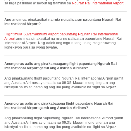
sa mga pasilidad at layout ng terminal sa
Ngurah Rai International Airport
.
Ano ang mga pinakasikat na ruta ng paliparan papuntang Ngurah Rai
International Airport?
flight mula Suvarnabhumi Airport papuntang Ngurah Rai International
Airport
ang mga pinakasikat na ruta ng paliparan papuntang Ngurah Rai
International Airport. Nag-aalok ang mga rutang ito ng maginhawang
koneksyon para sa iyong biyahe.
Anong oras aalis ang pinakamaagang flight papuntang Ngurah Rai
International Airport gamit ang Austrian Airlines?
Ang pinakaunang flight papuntang Ngurah Rai International Airport gamit
ang Austrian Airlines ay umaalis sa 09:35. Maaari mong tingnan ang
iskedyul na ito at ihambing ang iba pang available na flight sa Airpaz.
Anong oras aalis ang pinakabagong flight papuntang Ngurah Rai
International Airport gamit ang Austrian Airlines?
Ang pinakahuling flight papuntang Ngurah Rai International Airport gamit
ang Austrian Airlines ay umaalis sa 09:35. Maaari mong tingnan ang
iskedyul na ito at ihambing ang iba pang available na flight sa Airpaz.