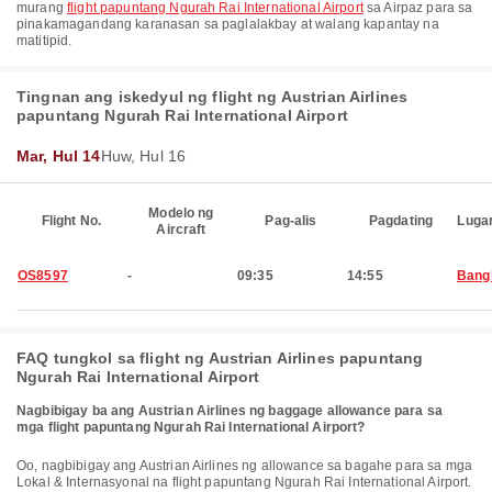
murang
flight papuntang Ngurah Rai International Airport
sa Airpaz para sa
pinakamagandang karanasan sa paglalakbay at walang kapantay na
matitipid.
Tingnan ang iskedyul ng flight ng Austrian Airlines
papuntang Ngurah Rai International Airport
Mar, Hul 14
Huw, Hul 16
Modelo ng
Flight No.
Pag-alis
Pagdating
Luga
Aircraft
OS8597
-
09:35
14:55
Bang
FAQ tungkol sa flight ng Austrian Airlines papuntang
Ngurah Rai International Airport
Nagbibigay ba ang Austrian Airlines ng baggage allowance para sa
mga flight papuntang Ngurah Rai International Airport?
Oo, nagbibigay ang Austrian Airlines ng allowance sa bagahe para sa mga
Lokal & Internasyonal na flight papuntang Ngurah Rai International Airport.