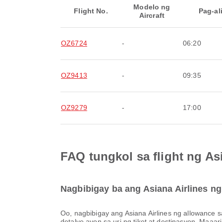
Modelo ng
Flight No.
Pag-al
Aircraft
OZ6724
-
06:20
OZ9413
-
09:35
OZ9279
-
17:00
FAQ tungkol sa flight ng As
Nagbibigay ba ang Asiana Airlines ng
Oo, nagbibigay ang Asiana Airlines ng allowance sa bagahe para sa mga Lokal & Internasyonal na flight papuntang Ngurah Rai International Airport. Nagkakaiba ang mga
detalye ayon sa uri ng tiket at destinasyon. Maa