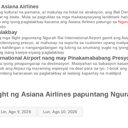
Asiana Airlines
kultural na pamana, at makulay na lokal na atraksyon, ang Bali Den
hat ng bisita. Mula sa pagtuklas sa mga makasaysayang landmark han
n ang iyong paglalakbay kasama ang Asiana Airlines patungo sa
Ngura
ndo.
alakbay
 mga flight papuntang Ngurah Rai International Airport gamit ang Asi
itensyang presyo, at mahusay na suporta sa customer upang matiya
 kahilingan o nangangailangan ng tulong sa anumang yugto ng iyon
 isang kasiya-siyang paglalakbay.
rnational Airport nang may Pinakamababang Presy
sa iyong pinapangarap na destinasyon. Masiyahan sa bakasyon kasa
lok ang Airpaz ng maraming espesyal na deal para sa iyo. I-book an
ndang karanasan sa paglalakbay at walang kapantay na matitipid.
ght ng Asiana Airlines papuntang Ngura
Lin, Ago 9, 2026
Lun, Ago 10, 2026