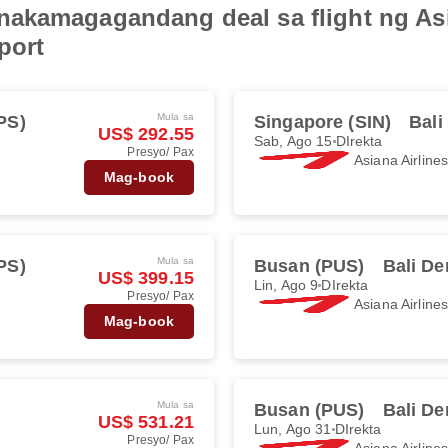
akamagagandang deal sa flight ng Asi
port
Mula sa
PS)
Singapore (SIN)
Bali
US$ 292.55
Sab, Ago 15
DIrekta
Presyo/ Pax
Asiana Airline
Mag-book
Mula sa
PS)
Busan (PUS)
Bali De
US$ 399.15
Lin, Ago 9
DIrekta
Presyo/ Pax
Asiana Airline
Mag-book
Mula sa
Busan (PUS)
Bali De
US$ 531.21
Lun, Ago 31
DIrekta
Presyo/ Pax
Asiana Airline