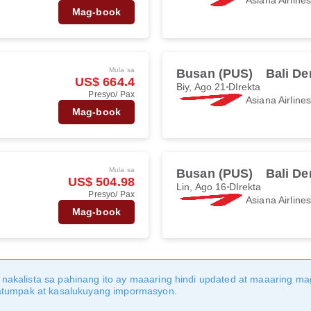
Mag-book
Mula sa
Busan (PUS)
Bali De
US$ 664.4
Biy, Ago 21
DIrekta
Presyo/ Pax
Asiana Airline
Mag-book
Mula sa
Busan (PUS)
Bali De
US$ 504.98
Lin, Ago 16
DIrekta
Presyo/ Pax
Asiana Airline
Mag-book
nakalista sa pahinang ito ay maaaring hindi updated at maaaring 
katumpak at kasalukuyang impormasyon.