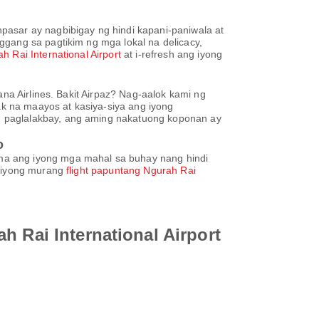
pasar ay nagbibigay ng hindi kapani-paniwala at
ggang sa pagtikim ng mga lokal na delicacy,
h Rai International Airport
at i-refresh ang iyong
ana Airlines. Bakit Airpaz? Nag-aalok kami ng
k na maayos at kasiya-siya ang iyong
g paglalakbay, ang aming nakatuong koponan ay
o
ma ang iyong mga mahal sa buhay nang hindi
g iyong murang
flight papuntang Ngurah Rai
h Rai International Airport