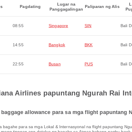
Lugar na
L
is
Pagdating
Paliparan ng Alis
Panggagalingan
Pu
08:55
Singapore
SIN
Bali 
14:55
Bangkok
BKK
Bali 
22:55
Busan
PUS
Bali 
iana Airlines papuntang Ngurah Rai Int
 baggage allowance para sa mga flight papuntang Ng
ari mong tingnan ang detalye ng bagahe sa Airpaz habang nagbu-book.