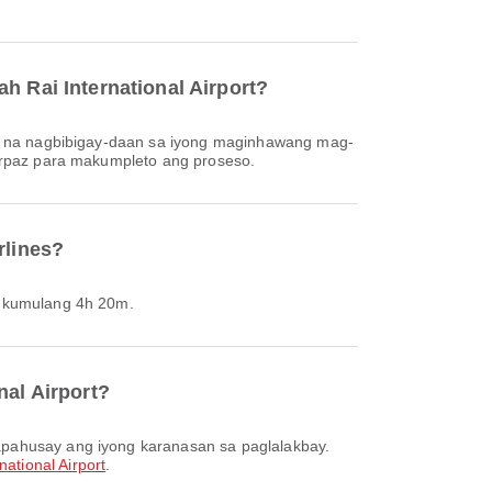
h Rai International Airport?
 Airpaz para makumpleto ang proseso.
rlines?
it-kumulang 4h 20m.
nal Airport?
national Airport
.