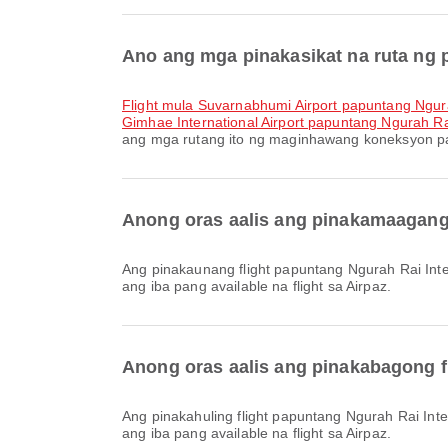
Ano ang mga pinakasikat na ruta ng p
flight mula Suvarnabhumi Airport papuntang Ngura
Gimhae International Airport papuntang Ngurah Rai
ang mga rutang ito ng maginhawang koneksyon pa
Anong oras aalis ang pinakamaagang f
Ang pinakaunang flight papuntang Ngurah Rai International Airport gamit ang Asiana Airlines ay umaalis sa 06:20. Maaari mong tingnan ang iskedyul na ito at ihambing
ang iba pang available na flight sa Airpaz.
Anong oras aalis ang pinakabagong fl
Ang pinakahuling flight papuntang Ngurah Rai International Airport gamit ang Asiana Airlines ay umaalis sa 17:00. Maaari mong tingnan ang iskedyul na ito at ihambing
ang iba pang available na flight sa Airpaz.