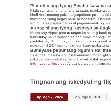
Planuhin ang Iyong Biyahe kasama si 
Kilala sa nakamamanghang tanawin, magkakaibang 
hindi malilimutang pakikipagsapalaran para sa la
mayroong isang bagay para sa lahat dito. Planuhi
isip mula sa pagmamadali at pagmamadali ng mu
Airpaz bilang Iyong Kasosyo sa Pagl
Narito ang Airpaz para tulungan ka sa pag-book ng
tuluy-tuloy na karanasan sa pag-book, mapagkump
paglalakbay. Kung mayroon kang mga espesyal na
magagamit 24/7 upang tulungan kang makakuha ng
Bumiyahe papuntang Ngurah Rai Inte
Sa Airpaz, makuha ang pinakamurang mga flight 
nababahala tungkol sa iyong badyet, dahil nag-aa
International Airport
sa Airpaz para sa pinakamaga
Tingnan ang iskedyul ng fli
Biy, Ago 7, 2026
Sab, Ago 8, 2026