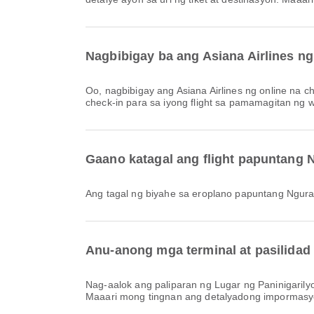
Nagbibigay ba ang Asiana Airlines ng
Oo, nagbibigay ang Asiana Airlines ng online na check-in para sa mga flight papuntang Ngurah Rai International Airport, na nagbibigay-daan sa iyong maginhawang mag-
check-in para sa iyong flight sa pamamagitan ng w
Gaano katagal ang flight papuntang N
Ang tagal ng biyahe sa eroplano papuntang Ngura
Anu-anong mga terminal at pasilidad 
Nag-aalok ang paliparan ng Lugar ng Paninigarilyo, Klinika at Parmasya, Taxi at marami pang ibang pasilidad upang mapahusay ang iyong karanasan sa paglalakbay.
Maaari mong tingnan ang detalyadong impormasyon