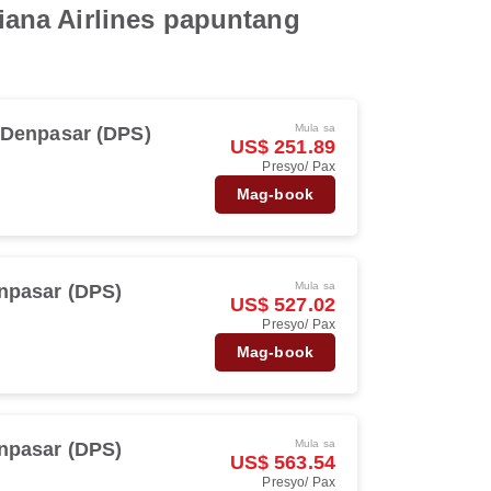
ana Airlines papuntang
Mula sa
 Denpasar (DPS)
US$ 251.89
Presyo/ Pax
s
Mag-book
Mula sa
npasar (DPS)
US$ 527.02
Presyo/ Pax
s
Mag-book
Mula sa
npasar (DPS)
US$ 563.54
Presyo/ Pax
s