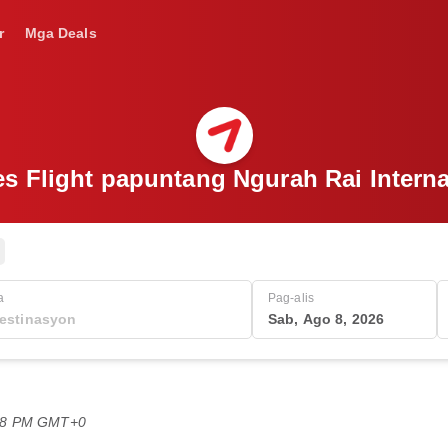
r
Mga Deals
es Flight papuntang Ngurah Rai Interna
a
Pag-alis
Sab, Ago 8, 2026
:08 PM GMT+0