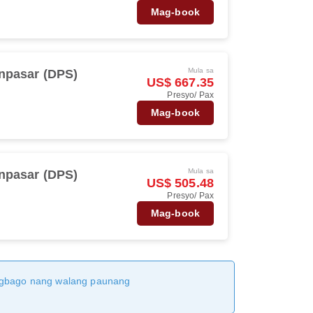
Mag-book
Mula sa
npasar (DPS)
US$ 667.35
Presyo/ Pax
s
Mag-book
Mula sa
npasar (DPS)
US$ 505.48
Presyo/ Pax
s
Mag-book
magbago nang walang paunang