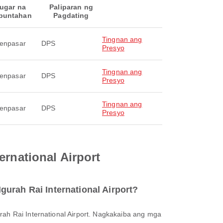
ugar na
Paliparan ng
puntahan
Pagdating
Tingnan ang
Denpasar
DPS
Presyo
Tingnan ang
Denpasar
DPS
Presyo
Tingnan ang
Denpasar
DPS
Presyo
ernational Airport
urah Rai International Airport?