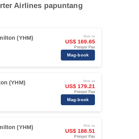
ter Airlines papuntang
Mula sa
milton (YHM)
US$ 169.65
Presyo/ Pax
Mag-book
Mula sa
ton (YHM)
US$ 179.21
Presyo/ Pax
Mag-book
Mula sa
milton (YHM)
US$ 188.51
Presyo/ Pax