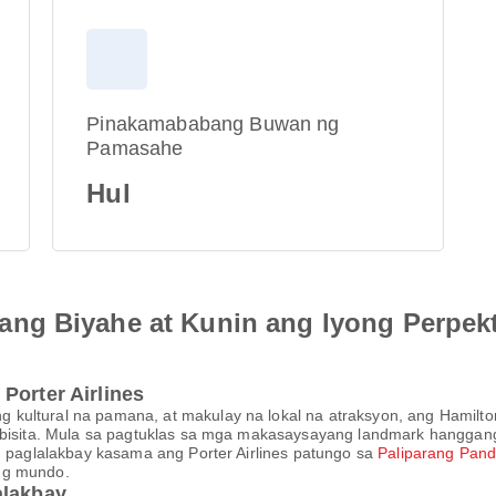
Pinakamababang Buwan ng
Pamasahe
Hul
ng Biyahe at Kunin ang Iyong Perpek
Porter Airlines
ultural na pamana, at makulay na lokal na atraksyon, ang Hamilton 
g bisita. Mula sa pagtuklas sa mga makasaysayang landmark hanggang
ng paglalakbay kasama ang Porter Airlines patungo sa
Paliparang Pand
ng mundo.
alakbay