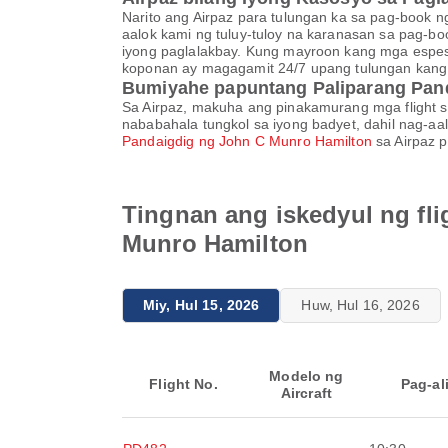
Narito ang Airpaz para tulungan ka sa pag-book n
aalok kami ng tuluy-tuloy na karanasan sa pag-b
iyong paglalakbay. Kung mayroon kang mga espes
koponan ay magagamit 24/7 upang tulungan kang 
Bumiyahe papuntang Paliparang Pan
Sa Airpaz, makuha ang pinakamurang mga flight 
nababahala tungkol sa iyong badyet, dahil nag-aa
Pandaigdig ng John C Munro Hamilton
sa Airpaz p
Tingnan ang iskedyul ng fli
Munro Hamilton
Miy, Hul 15, 2026
Huw, Hul 16, 2026
Modelo ng
Flight No.
Pag-al
Aircraft