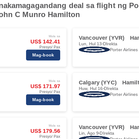
akamagagandang deal sa flight ng Por
John C Munro Hamilton
Mula sa
Vancouver (YVR)
Ha
US$ 142.41
Lun, Hul 13
DIrekta
Presyo/ Pax
Porter Airlines
Mag-book
Mula sa
Calgary (YYC)
Hamil
US$ 171.97
Huw, Hul 16
DIrekta
Presyo/ Pax
Porter Airlines
Mag-book
Mula sa
Vancouver (YVR)
Ha
US$ 179.56
Lin, Ago 9
DIrekta
Presyo/ Pax
Porter Airlines