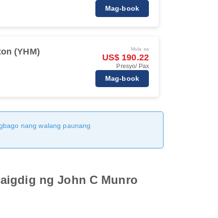
Mag-book
Mula sa
ton (YHM)
US$ 190.22
Presyo/ Pax
Mag-book
magbago nang walang paunang
daigdig ng John C Munro