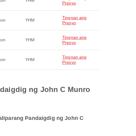
ton
YHM
Presyo
Tingnan ang
ton
YHM
Presyo
Tingnan ang
ton
YHM
Presyo
Tingnan ang
ton
YHM
Presyo
andaigdig ng John C Munro
Paliparang Pandaigdig ng John C