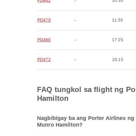
PD482
-
10:30
PD470
-
11:35
PD486
-
17:25
PD472
-
18:15
FAQ tungkol sa flight ng P
Hamilton
Nagbibigay ba ang Porter Airlines n
Munro Hamilton?