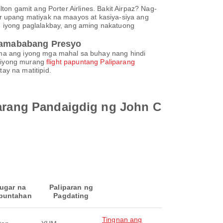
on gamit ang Porter Airlines. Bakit Airpaz? Nag-
r upang matiyak na maayos at kasiya-siya ang
 iyong paglalakbay, ang aming nakatuong
kamababang Presyo
ma ang iyong mga mahal sa buhay nang hindi
g iyong murang
flight papuntang Paliparang
y na matitipid.
parang Pandaigdig ng John C
ugar na
Paliparan ng
puntahan
Pagdating
Tingnan ang