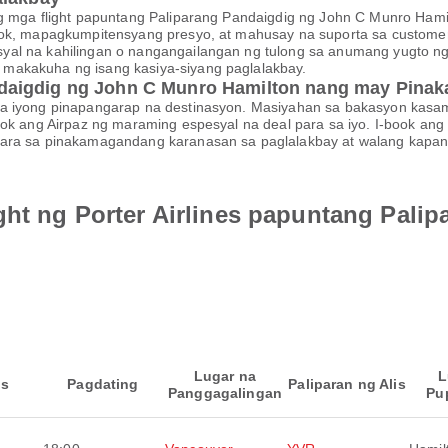
g mga flight papuntang Paliparang Pandaigdig ng John C Munro Hamilt
ook, mapagkumpitensyang presyo, at mahusay na suporta sa custome
yal na kahilingan o nangangailangan ng tulong sa anumang yugto ng
makakuha ng isang kasiya-siyang paglalakbay.
daigdig ng John C Munro Hamilton nang may Pina
sa iyong pinapangarap na destinasyon. Masiyahan sa bakasyon kasa
lok ang Airpaz ng maraming espesyal na deal para sa iyo. I-book an
ara sa pinakamagandang karanasan sa paglalakbay at walang kapanta
ght ng Porter Airlines papuntang Pali
Lugar na
L
is
Pagdating
Paliparan ng Alis
Panggagalingan
Pu