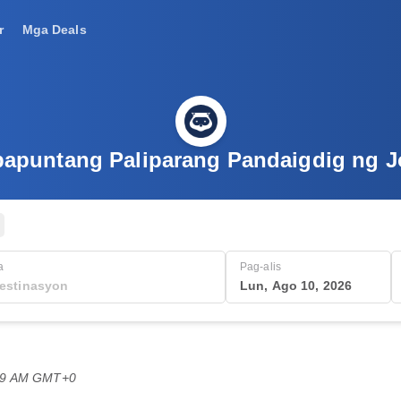
r
Mga Deals
t papuntang Paliparang Pandaigdig ng
a
Pag-alis
Lun, Ago 10, 2026
:59 AM GMT+0