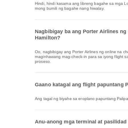
Hindi, hindi kasama ang libreng bagahe sa mga Lokal & Internasyonal na flight ng Porter Airlines papuntang Paliparang Pandaigdig ng John C Munro Hamilton. Kailangan
mong bumili ng bagahe nang hiwalay.
Nagbibigay ba ang Porter Airlines ng
Hamilton?
Oo, nagbibigay ang Porter Airlines ng online na check-in para sa mga flight papuntang Paliparang Pandaigdig ng John C Munro Hamilton, na nagbibigay-daan sa iyong
maginhawang mag-check-in para sa iyong flight sa
proseso.
Gaano katagal ang flight papuntang 
Ang tagal ng biyahe sa eroplano papuntang Pali
Anu-anong mga terminal at pasilidad