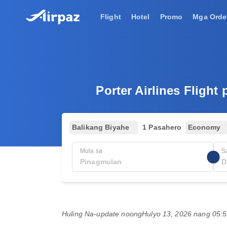
Flight
Hotel
Promo
Mga Orde
Porter Airlines Fligh
Balikang Biyahe
1 Pasahero
Economy
Mula sa
S
Huling Na-update noong
Hulyo 13, 2026 nang 05