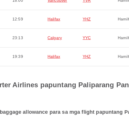
18:00
Vancouver
YVR
Hamil
12:59
Halifax
YHZ
Hamil
23:13
Calgary
YYC
Hamil
19:39
Halifax
YHZ
Hamil
orter Airlines papuntang Paliparang P
g baggage allowance para sa mga flight papuntang 