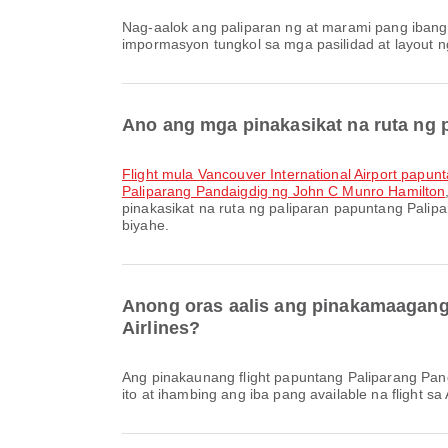
Nag-aalok ang paliparan ng at marami pang ibang pasilidad upang mapahusay ang iyong karanasan sa paglalakbay. Maaari mong tingnan ang detalyadong
impormasyon tungkol sa mga pasilidad at layout n
Ano ang mga pinakasikat na ruta ng
flight mula Vancouver International Airport pap
Paliparang Pandaigdig ng John C Munro Hamilton
pinakasikat na ruta ng paliparan papuntang Pali
biyahe.
Anong oras aalis ang pinakamaagang 
Airlines?
Ang pinakaunang flight papuntang Paliparang Pandaigdig ng John C Munro Hamilton gamit ang Porter Airlines ay umaalis sa 10:30. Maaari mong tingnan ang iskedyul na
ito at ihambing ang iba pang available na flight sa 