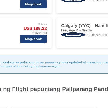
Mag-book
Mula sa
Calgary (YYC)
Hamil
US$ 189.22
Lun, Ago 24
DIrekta
Presyo/ Pax
Porter Airlines
Mag-book
nakalista sa pahinang ito ay maaaring hindi updated at maaaring 
katumpak at kasalukuyang impormasyon.
n ng Flight papuntang Paliparang Pan