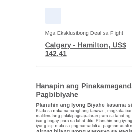
Mga Eksklusibong Deal sa Flight
Calgary - Hamilton, US$
142.41
Hanapin ang Pinakamaganda
Pagbibiyahe
Planuhin ang Iyong Biyahe kasama si 
Kilala sa nakamamanghang tanawin, magkakaibang k
malilimutang pakikipagsapalaran para sa lahat n
isang bagay para sa lahat dito. Planuhin ang iyo
iyong isip mula sa pagmamadali at pagmamadali 
Airpaz bilang Iyong Kasosyo sa Pagl