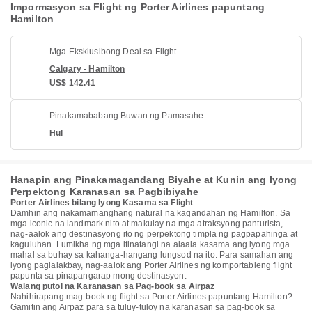
Impormasyon sa Flight ng Porter Airlines papuntang
Hamilton
Mga Eksklusibong Deal sa Flight
Calgary - Hamilton
US$ 142.41
Pinakamababang Buwan ng Pamasahe
Hul
Hanapin ang Pinakamagandang Biyahe at Kunin ang Iyong
Perpektong Karanasan sa Pagbibiyahe
Porter Airlines bilang Iyong Kasama sa Flight
Damhin ang nakamamanghang natural na kagandahan ng Hamilton. Sa
mga iconic na landmark nito at makulay na mga atraksyong panturista,
nag-aalok ang destinasyong ito ng perpektong timpla ng pagpapahinga at
kaguluhan. Lumikha ng mga itinatangi na alaala kasama ang iyong mga
mahal sa buhay sa kahanga-hangang lungsod na ito. Para samahan ang
iyong paglalakbay, nag-aalok ang Porter Airlines ng komportableng flight
papunta sa pinapangarap mong destinasyon.
Walang putol na Karanasan sa Pag-book sa Airpaz
Nahihirapang mag-book ng flight sa Porter Airlines papuntang Hamilton?
Gamitin ang Airpaz para sa tuluy-tuloy na karanasan sa pag-book sa