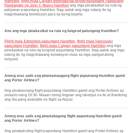
Hamilton
,
flight mula Calgary International Airport papuntang Paliparang
Pandaigdig ng John C Munro Hamilton
ang mga pinakasikat na ruta ng
paliparan papuntang Hamilton. Nag-aalok ang mga rutang ito ng
maginhawang koneksyon para sa iyong biyahe.
Ano ang mga pinakasikat na ruta ng lungsod patungong Hamilton?
flight mula Edmonton papuntang Hamilton
,
flight mula Vancouver
papuntang Hamilton
,
flight mula Calgary papuntang Hamilton
ang mga
pinakasikat na ruta ng lungsod papuntang Hamilton. Nag-aalok ang mga
rutang ito ng maginhawang koneksyon mula sa mga pangunahing
lungsod.
Anong oras aalis ang pinakamaagang flight papuntang Hamilton gamit
ang Porter Airlines?
Ang pinakaunang flight papuntang Hamilton gamit ang Porter Airlines ay
umaalis nang 10:30. Maaari mong tingnan ang iskedyul na ito at ihambing
ang iba pang available na flight sa Airpaz.
Anong oras aalis ang pinakabagong flight papuntang Hamilton gamit
ang Porter Airlines?
Ang pinakahuling flight papuntang Hamilton gamit ang Porter Airlines ay