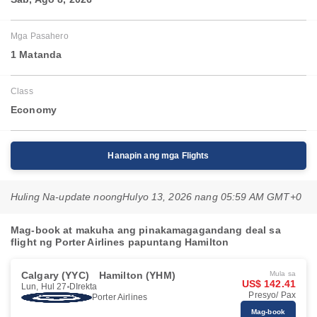
Mga Pasahero
1 Matanda
Class
Economy
Hanapin ang mga Flights
Huling Na-update noong
Hulyo 13, 2026 nang 05:59 AM GMT+0
Mag-book at makuha ang pinakamagagandang deal sa
flight ng Porter Airlines papuntang Hamilton
Calgary (YYC)
Hamilton (YHM)
Mula sa
US$ 142.41
Lun, Hul 27
DIrekta
Presyo/ Pax
Porter Airlines
Mag-book