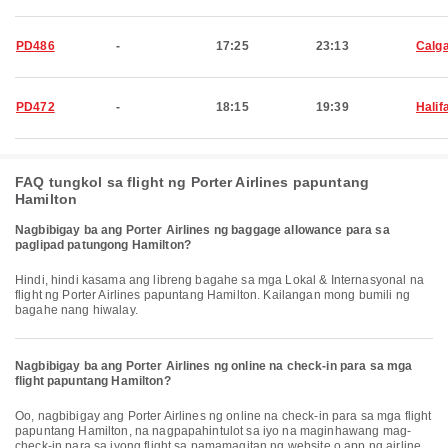
PD486
-
17:25
23:13
Calg
PD472
-
18:15
19:39
Halif
FAQ tungkol sa flight ng Porter Airlines papuntang
Hamilton
Nagbibigay ba ang Porter Airlines ng baggage allowance para sa
paglipad patungong Hamilton?
Hindi, hindi kasama ang libreng bagahe sa mga Lokal & Internasyonal na
flight ng Porter Airlines papuntang Hamilton. Kailangan mong bumili ng
bagahe nang hiwalay.
Nagbibigay ba ang Porter Airlines ng online na check-in para sa mga
flight papuntang Hamilton?
Oo, nagbibigay ang Porter Airlines ng online na check-in para sa mga flight
papuntang Hamilton, na nagpapahintulot sa iyo na maginhawang mag-
check-in para sa iyong flight sa pamamagitan ng website o app ng airline.