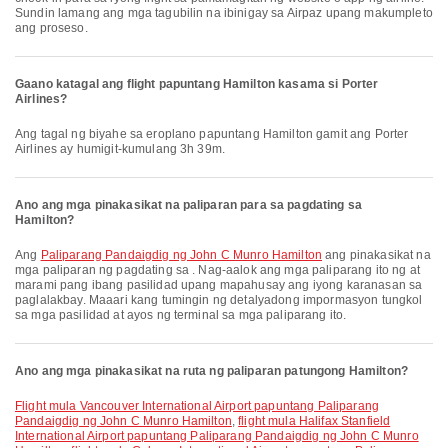
Sundin lamang ang mga tagubilin na ibinigay sa Airpaz upang makumpleto
ang proseso.
Gaano katagal ang flight papuntang Hamilton kasama si Porter
Airlines?
Ang tagal ng biyahe sa eroplano papuntang Hamilton gamit ang Porter
Airlines ay humigit-kumulang 3h 39m.
Ano ang mga pinakasikat na paliparan para sa pagdating sa
Hamilton?
Ang
Paliparang Pandaigdig ng John C Munro Hamilton
ang pinakasikat na
mga paliparan ng pagdating sa . Nag-aalok ang mga paliparang ito ng at
marami pang ibang pasilidad upang mapahusay ang iyong karanasan sa
paglalakbay. Maaari kang tumingin ng detalyadong impormasyon tungkol
sa mga pasilidad at ayos ng terminal sa mga paliparang ito.
Ano ang mga pinakasikat na ruta ng paliparan patungong Hamilton?
flight mula Vancouver International Airport papuntang Paliparang
Pandaigdig ng John C Munro Hamilton
,
flight mula Halifax Stanfield
International Airport papuntang Paliparang Pandaigdig ng John C Munro