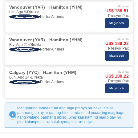
Vancouver (YVR)
Hamilton (YHM)
Mula sa
US$ 188.51
Lin, Ago 9
DIrekta
Presyo/ Pax
Porter Airlines
Mag-book
Vancouver (YVR)
Hamilton (YHM)
Mula sa
US$ 189.22
Biy, Ago 21
DIrekta
Presyo/ Pax
Porter Airlines
Mag-book
Calgary (YYC)
Hamilton (YHM)
Mula sa
US$ 190.22
Lun, Ago 24
DIrekta
Presyo/ Pax
Porter Airlines
Mag-book
Mangyaring tandaan na ang mga presyo na nakalista sa
pahinang ito ay maaaring hindi updated at maaaring magbago
nang walang paunang abiso. Sinisikap naming magbigay ng
pinakatumpak at kasalukuyang impormasyon.