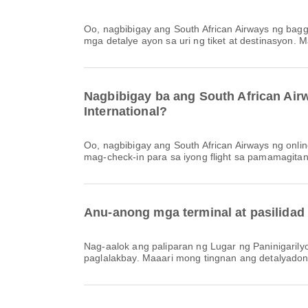
Oo, nagbibigay ang South African Airways ng baggage allowance para sa mga Lokal & Internasyonal na flight mula sa Paliparang ng Dubai International. Nagkakaiba ang
mga detalye ayon sa uri ng tiket at destinasyon.
Nagbibigay ba ang South African Airw
International?
Oo, nagbibigay ang South African Airways ng online na check-in para sa mga flight mula sa Paliparang ng Dubai International, na nagbibigay-daan sa iyong maginhawang
mag-check-in para sa iyong flight sa pamamagitan 
Anu-anong mga terminal at pasilidad 
Nag-aalok ang paliparan ng Lugar ng Paninigarilyo, Silid-Panalangin, Mga Paradahan at marami pang ibang pasilidad upang mapabuti ang iyong karanasan sa
paglalakbay. Maaari mong tingnan ang detalyadon