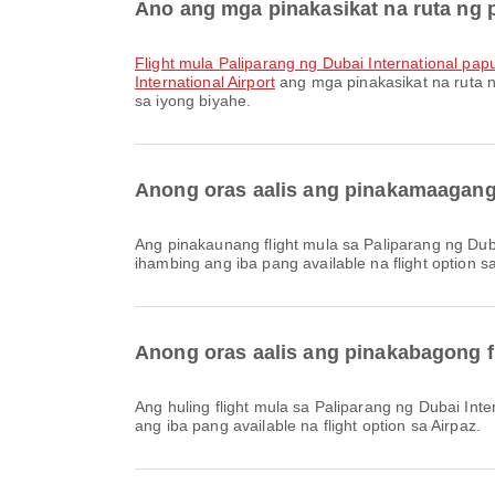
Ano ang mga pinakasikat na ruta ng p
flight mula Paliparang ng Dubai International pa
International Airport
ang mga pinakasikat na ruta n
sa iyong biyahe.
Anong oras aalis ang pinakamaagang f
Ang pinakaunang flight mula sa Paliparang ng Dubai International gamit ang South African Airways ay umaalis sa 03:45. Maaari mong tingnan ang iskedyul na ito at
ihambing ang iba pang available na flight option sa
Anong oras aalis ang pinakabagong fl
Ang huling flight mula sa Paliparang ng Dubai International gamit ang South African Airways ay umaalis sa 23:20. Maaari mong tingnan ang iskedyul na ito at ihambing
ang iba pang available na flight option sa Airpaz.