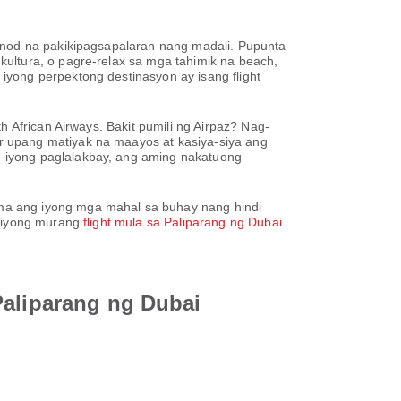
unod na pakikipagsapalaran nang madali. Pupunta
ultura, o pagre-relax sa mga tahimik na beach,
yong perpektong destinasyon ay isang flight
 African Airways. Bakit pumili ng Airpaz? Nag-
r upang matiyak na maayos at kasiya-siya ang
 iyong paglalakbay, ang aming nakatuong
ma ang iyong mga mahal sa buhay nang hindi
g iyong murang
flight mula sa Paliparang ng Dubai
Paliparang ng Dubai