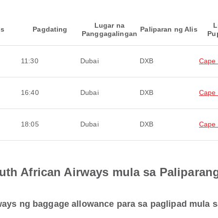
Lugar na
L
is
Pagdating
Paliparan ng Alis
Panggagalingan
Pu
11:30
Dubai
DXB
Cape
16:40
Dubai
DXB
Cape
18:05
Dubai
DXB
Cape
uth African Airways mula sa Paliparang
ways ng baggage allowance para sa paglipad mula s