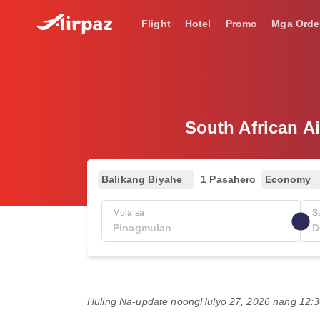
Flight
Hotel
Promo
Mga Orde
South African Ai
Balikang Biyahe
1 Pasahero
Economy
Mula sa
S
Huling Na-update noong
Hulyo 27, 2026 nang 12