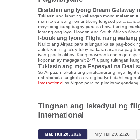
Bisitahin ang Iyong Dream Getaway m
Tuklasin ang lahat ng kailangan mong malaman t
man ito sa isang romantikong lungsod para sa isa
mayroong isang bagay para sa bawat uri ng manlal
lamang ang layo. Hayaan ang South African Airway
I-book ang Iyong Flight nang walang 
Narito ang Airpaz para tulungan ka sa pag-book ng
aalok kami ng tuluy-tuloy na karanasan sa pag-b
iyong paglalakbay. Kung mayroon kang mga espes
koponan ay magagamit 24/7 upang tulungan kang 
Tuklasin ang mga Espesyal na Deal s
Sa Airpaz, makuha ang pinakamurang mga flight 
nababahala tungkol sa iyong badyet, dahil nag-aa
International
sa Airpaz para sa pinakamagandang k
Tingnan ang iskedyul ng fli
International
Mar, Hul 28, 2026
Miy, Hul 29, 2026