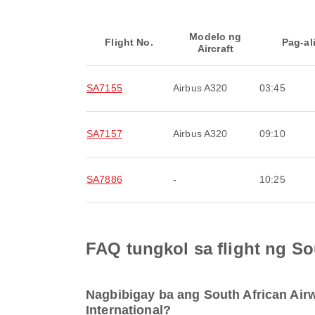
Modelo ng
Flight No.
Pag-al
Aircraft
SA7155
Airbus A320
03:45
SA7157
Airbus A320
09:10
SA7886
-
10:25
FAQ tungkol sa flight ng So
Nagbibigay ba ang South African Air
International?