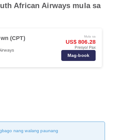
th African Airways mula sa
Mula sa
own (CPT)
US$ 806.28
Presyo/ Pax
Airways
Mag-book
magbago nang walang paunang