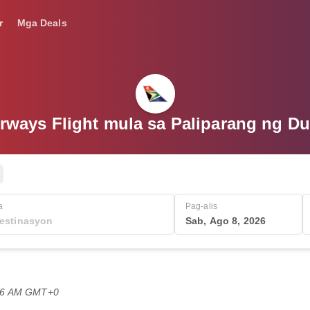
r
Mga Deals
rways Flight mula sa Paliparang ng Du
a
Pag-alis
Sab, Ago 8, 2026
:36 AM GMT+0