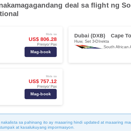
akamagagandang deal sa flight ng Sou
tional
Mula sa
Dubai (DXB)
Cape T
US$ 806.28
Huw, Set 3
DIrekta
Presyo/ Pax
South African 
Mag-book
Mula sa
US$ 757.12
Presyo/ Pax
Mag-book
nakalista sa pahinang ito ay maaaring hindi updated at maaaring 
katumpak at kasalukuyang impormasyon.