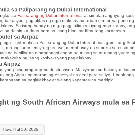
ula sa Paliparang ng Dubai International
ungkol sa
Paliparang ng Dubai International
at simulan ang iyong sus
ng bakasyon, pagtuklas ng mga makulay na urban center na puno ng k
akbay. Sa isang hanay ng mga pagpipilian sa iyong mga kamay, ang i
s na dalhin ka doon para sa isang hindi malilimutang karanasan.
putol sa Airpaz
 mga flight mula sa Paliparang ng Dubai International gamit ang South
ook, mapagkumpitensyang presyo, at mahusay na suporta sa custome
yal na kahilingan o nangangailangan ng tulong sa anumang yugto ng
makakuha ng isang kasiya-siyang paglalakbay.
a Airpaz
sa iyong pinapangarap na destinasyon. Masiyahan sa bakasyon kasa
lok ang Airpaz ng maraming espesyal na deal para sa iyo. I-book an
aranasan sa paglalakbay at walang kapantay na matitipid.
ght ng South African Airways mula sa 
Huw, Hul 30, 2026