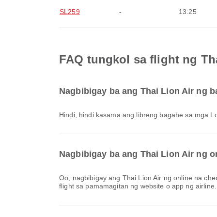
SL259
-
13:25
FAQ tungkol sa flight ng Th
Nagbibigay ba ang Thai Lion Air ng 
Hindi, hindi kasama ang libreng bagahe sa mga L
Nagbibigay ba ang Thai Lion Air ng o
Oo, nagbibigay ang Thai Lion Air ng online na check-in para sa mga flight mula sa Bali Denpasar, na nagbibigay-daan sa iyong maginhawang mag-check-in para sa iyong
flight sa pamamagitan ng website o app ng airline