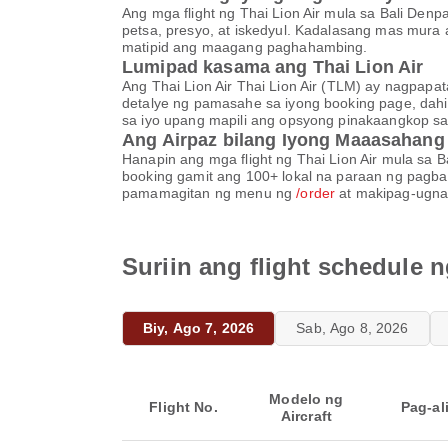
Ang mga flight ng Thai Lion Air mula sa Bali Den
petsa, presyo, at iskedyul. Kadalasang mas mura
matipid ang maagang paghahambing.
Lumipad kasama ang Thai Lion Air
Ang Thai Lion Air Thai Lion Air (TLM) ay nagpa
detalye ng pamasahe sa iyong booking page, dahil
sa iyo upang mapili ang opsyong pinakaangkop sa
Ang Airpaz bilang Iyong Maaasahang
Hanapin ang mga flight ng Thai Lion Air mula sa B
booking gamit ang 100+ lokal na paraan ng pagba
pamamagitan ng menu ng
/order
at makipag-ugnay
Suriin ang flight schedule 
Biy, Ago 7, 2026
Sab, Ago 8, 2026
Modelo ng
Flight No.
Pag-al
Aircraft