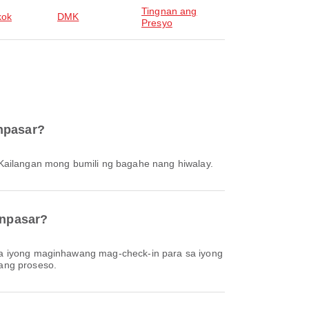
Tingnan ang
kok
DMK
Presyo
enpasar?
. Kailangan mong bumili ng bagahe nang hiwalay.
enpasar?
 ang proseso.