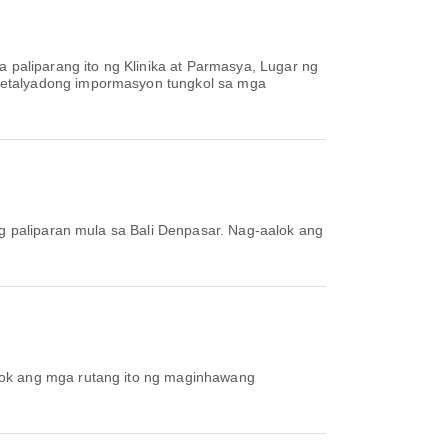
 paliparang ito ng Klinika at Parmasya, Lugar ng
 detalyadong impormasyon tungkol sa mga
g paliparan mula sa Bali Denpasar. Nag-aalok ang
lok ang mga rutang ito ng maginhawang