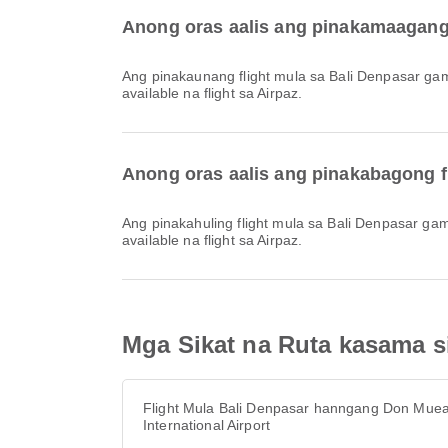
Anong oras aalis ang pinakamaagang 
Ang pinakaunang flight mula sa Bali Denpasar gamit ang Thai Lion Air ay umaalis nang 13:15. Maaari mong tingnan ang iskedyul na ito at ihambing ang iba pang
available na flight sa Airpaz.
Anong oras aalis ang pinakabagong fl
Ang pinakahuling flight mula sa Bali Denpasar gamit ang Thai Lion Air ay umaalis nang 18:15. Maaari mong tingnan ang iskedyul na ito at ihambing ang iba pang
available na flight sa Airpaz.
Mga Sikat na Ruta kasama si
Flight Mula Bali Denpasar hanngang Don Mue
International Airport