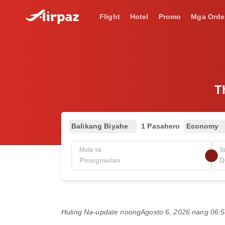
Flight
Hotel
Promo
Mga Orde
T
Balikang Biyahe
1 Pasahero
Economy
Mula sa
S
Huling Na-update noong
Agosto 6, 2026 nang 06