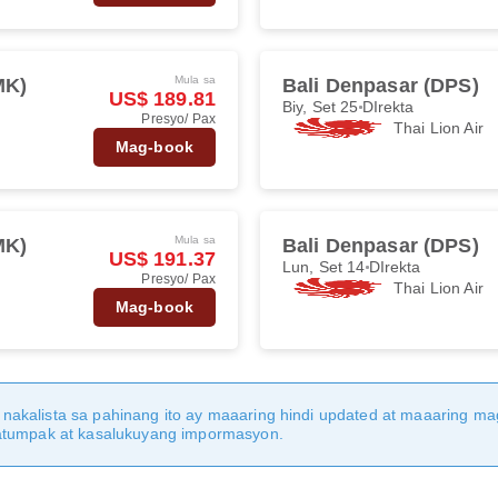
Mula sa
MK)
Bali Denpasar (DPS)
US$ 189.81
Biy, Set 25
DIrekta
Presyo/ Pax
Thai Lion Air
Mag-book
Mula sa
MK)
Bali Denpasar (DPS)
US$ 191.37
Lun, Set 14
DIrekta
Presyo/ Pax
Thai Lion Air
Mag-book
nakalista sa pahinang ito ay maaaring hindi updated at maaaring 
katumpak at kasalukuyang impormasyon.