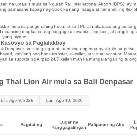
pasar, na umaalis mula sa Ngurah Rai International Airport (DPS), 
 ang pamasahe kapag nag-book ka nang maaga at nananatiling flexib
patakbo mula sa pangunahing hub nito sa TPE at nakabase ang punon
 maaaring magkaiba ang baggage allowance, pagkain, at pagpili ng u
 iyong biyahe.
 Kasosyo sa Paglalakbay
ali Denpasar sa iisang lugar at ihambing ang mga available na petsa
bayad, kabilang ang bank transfer, e-wallet, at virtual account. M
an sa suporta ng Airpaz 24/7 kailan man ka mangailangan ng tulong
ng Thai Lion Air mula sa Bali Denpasar
Lin, Ago 9, 2026
Lun, Ago 10, 2026
Lugar na
L
is
Pagdating
Paliparan ng Alis
Panggagalingan
Pu