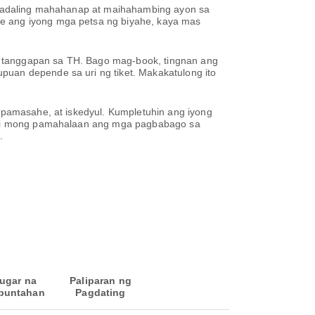
ay madaling mahahanap at maihahambing ayon sa
le ang iyong mga petsa ng biyahe, kaya mas
g tanggapan sa TH. Bago mag-book, tingnan ang
puan depende sa uri ng tiket. Makakatulong ito
, pamasahe, at iskedyul. Kumpletuhin ang iyong
aaari mong pamahalaan ang mga pagbabago sa
.
ugar na
Paliparan ng
puntahan
Pagdating