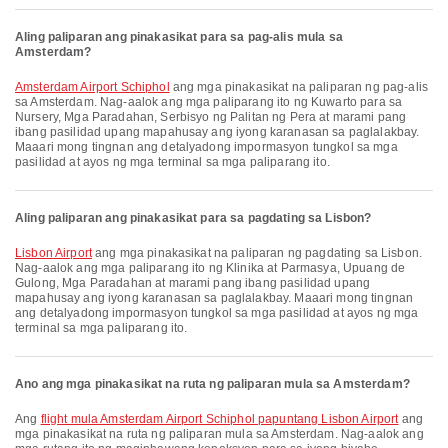
Aling paliparan ang pinakasikat para sa pag-alis mula sa
Amsterdam?
Amsterdam Airport Schiphol
ang mga pinakasikat na paliparan ng pag-alis
sa Amsterdam. Nag-aalok ang mga paliparang ito ng Kuwarto para sa
Nursery, Mga Paradahan, Serbisyo ng Palitan ng Pera at marami pang
ibang pasilidad upang mapahusay ang iyong karanasan sa paglalakbay.
Maaari mong tingnan ang detalyadong impormasyon tungkol sa mga
pasilidad at ayos ng mga terminal sa mga paliparang ito.
Aling paliparan ang pinakasikat para sa pagdating sa Lisbon?
Lisbon Airport
ang mga pinakasikat na paliparan ng pagdating sa Lisbon.
Nag-aalok ang mga paliparang ito ng Klinika at Parmasya, Upuang de
Gulong, Mga Paradahan at marami pang ibang pasilidad upang
mapahusay ang iyong karanasan sa paglalakbay. Maaari mong tingnan
ang detalyadong impormasyon tungkol sa mga pasilidad at ayos ng mga
terminal sa mga paliparang ito.
Ano ang mga pinakasikat na ruta ng paliparan mula sa Amsterdam?
Ang
flight mula Amsterdam Airport Schiphol papuntang Lisbon Airport
ang
mga pinakasikat na ruta ng paliparan mula sa Amsterdam. Nag-aalok ang