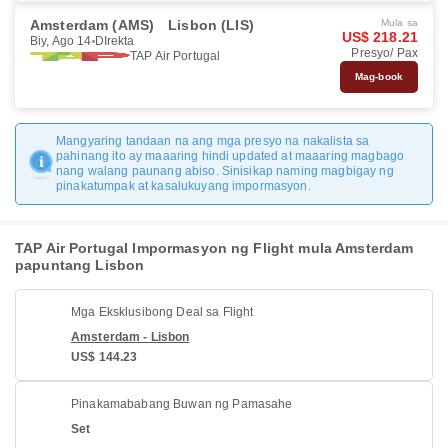
Amsterdam (AMS)
Lisbon (LIS)
Mula sa
US$ 218.21
Biy, Ago 14
DIrekta
Presyo/ Pax
TAP Air Portugal
Mag-book
Mangyaring tandaan na ang mga presyo na nakalista sa
pahinang ito ay maaaring hindi updated at maaaring magbago
nang walang paunang abiso. Sinisikap naming magbigay ng
pinakatumpak at kasalukuyang impormasyon.
TAP Air Portugal Impormasyon ng Flight mula Amsterdam
papuntang Lisbon
Mga Eksklusibong Deal sa Flight
Amsterdam - Lisbon
US$ 144.23
Pinakamababang Buwan ng Pamasahe
Set