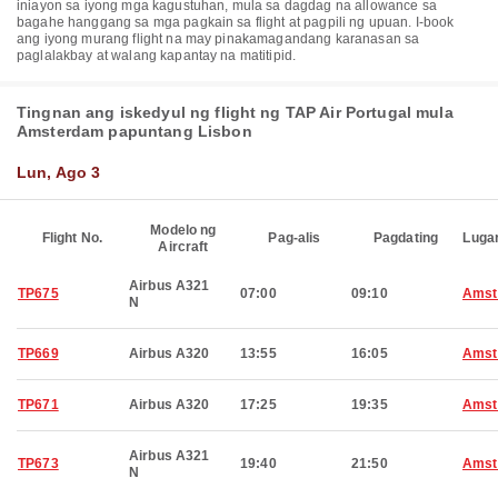
iniayon sa iyong mga kagustuhan, mula sa dagdag na allowance sa
bagahe hanggang sa mga pagkain sa flight at pagpili ng upuan. I-book
ang iyong murang flight na may pinakamagandang karanasan sa
paglalakbay at walang kapantay na matitipid.
Tingnan ang iskedyul ng flight ng TAP Air Portugal mula
Amsterdam papuntang Lisbon
Lun, Ago 3
Modelo ng
Flight No.
Pag-alis
Pagdating
Luga
Aircraft
Airbus A321
TP675
07:00
09:10
Amst
N
TP669
Airbus A320
13:55
16:05
Amst
TP671
Airbus A320
17:25
19:35
Amst
Airbus A321
TP673
19:40
21:50
Amst
N