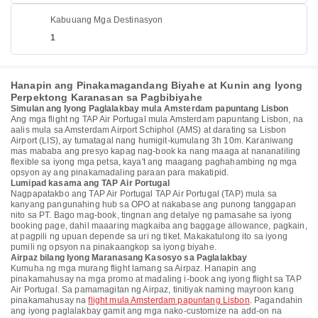
Kabuuang Mga Destinasyon
1
Hanapin ang Pinakamagandang Biyahe at Kunin ang Iyong
Perpektong Karanasan sa Pagbibiyahe
Simulan ang Iyong Paglalakbay mula Amsterdam papuntang Lisbon
Ang mga flight ng TAP Air Portugal mula Amsterdam papuntang Lisbon, na
aalis mula sa Amsterdam Airport Schiphol (AMS) at darating sa Lisbon
Airport (LIS), ay tumatagal nang humigit-kumulang 3h 10m. Karaniwang
mas mababa ang presyo kapag nag-book ka nang maaga at nananatiling
flexible sa iyong mga petsa, kaya't ang maagang paghahambing ng mga
opsyon ay ang pinakamadaling paraan para makatipid.
Lumipad kasama ang TAP Air Portugal
Nagpapatakbo ang TAP Air Portugal TAP Air Portugal (TAP) mula sa
kanyang pangunahing hub sa OPO at nakabase ang punong tanggapan
nito sa PT. Bago mag-book, tingnan ang detalye ng pamasahe sa iyong
booking page, dahil maaaring magkaiba ang baggage allowance, pagkain,
at pagpili ng upuan depende sa uri ng tiket. Makakatulong ito sa iyong
pumili ng opsyon na pinakaangkop sa iyong biyahe.
Airpaz bilang Iyong Maranasang Kasosyo sa Paglalakbay
Kumuha ng mga murang flight lamang sa Airpaz. Hanapin ang
pinakamahusay na mga promo at madaling i-book ang iyong flight sa TAP
Air Portugal. Sa pamamagitan ng Airpaz, tinitiyak naming mayroon kang
pinakamahusay na
flight mula Amsterdam papuntang Lisbon
. Pagandahin
ang iyong paglalakbay gamit ang mga nako-customize na add-on na