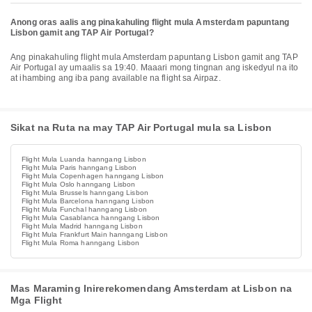
Anong oras aalis ang pinakahuling flight mula Amsterdam papuntang
Lisbon gamit ang TAP Air Portugal?
Ang pinakahuling flight mula Amsterdam papuntang Lisbon gamit ang TAP
Air Portugal ay umaalis sa 19:40. Maaari mong tingnan ang iskedyul na ito
at ihambing ang iba pang available na flight sa Airpaz.
Sikat na Ruta na may TAP Air Portugal mula sa Lisbon
Flight Mula Luanda hanngang Lisbon
Flight Mula Paris hanngang Lisbon
Flight Mula Copenhagen hanngang Lisbon
Flight Mula Oslo hanngang Lisbon
Flight Mula Brussels hanngang Lisbon
Flight Mula Barcelona hanngang Lisbon
Flight Mula Funchal hanngang Lisbon
Flight Mula Casablanca hanngang Lisbon
Flight Mula Madrid hanngang Lisbon
Flight Mula Frankfurt Main hanngang Lisbon
Flight Mula Roma hanngang Lisbon
Mas Maraming Inirerekomendang Amsterdam at Lisbon na
Mga Flight