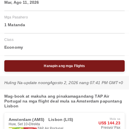
Mar, Ago 11, 2026
Mga Pasahero
1 Matanda
Class
Economy
Hanapin ang mga Flights
Huling Na-update noong
Agosto 2, 2026 nang 07:41 PM GMT+0
Mag-book at makuha ang pinakamagandang TAP Air
Portugal na mga flight deal mula sa Amsterdam papuntang
Lisbon
Amsterdam (AMS)
Lisbon (LIS)
Mula sa
US$ 144.23
Huw, Set 10
DIrekta
Presyo/ Pax
TAP Air Portugal