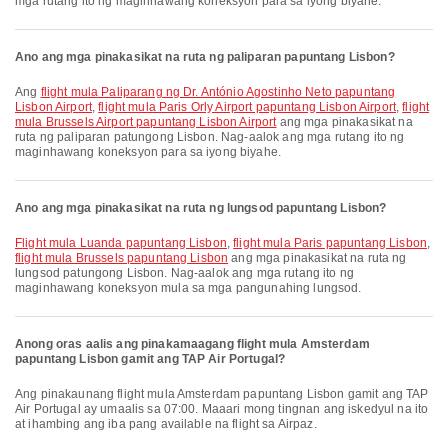
mga rutang ito ng maginhawang koneksyon para sa iyong biyahe.
Ano ang mga pinakasikat na ruta ng paliparan papuntang Lisbon?
Ang
flight mula Paliparang ng Dr. António Agostinho Neto papuntang
Lisbon Airport
,
flight mula Paris Orly Airport papuntang Lisbon Airport
,
flight
mula Brussels Airport papuntang Lisbon Airport
ang mga pinakasikat na
ruta ng paliparan patungong Lisbon. Nag-aalok ang mga rutang ito ng
maginhawang koneksyon para sa iyong biyahe.
Ano ang mga pinakasikat na ruta ng lungsod papuntang Lisbon?
flight mula Luanda papuntang Lisbon
,
flight mula Paris papuntang Lisbon
,
flight mula Brussels papuntang Lisbon
ang mga pinakasikat na ruta ng
lungsod patungong Lisbon. Nag-aalok ang mga rutang ito ng
maginhawang koneksyon mula sa mga pangunahing lungsod.
Anong oras aalis ang pinakamaagang flight mula Amsterdam
papuntang Lisbon gamit ang TAP Air Portugal?
Ang pinakaunang flight mula Amsterdam papuntang Lisbon gamit ang TAP
Air Portugal ay umaalis sa 07:00. Maaari mong tingnan ang iskedyul na ito
at ihambing ang iba pang available na flight sa Airpaz.