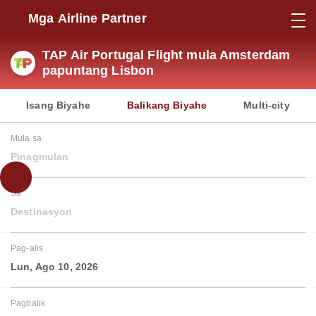
Mga Airline Partner
TAP Air Portugal Flight mula Amsterdam
papuntang Lisbon
Isang Biyahe
Balikang Biyahe
Multi-city
Mula sa
Pinagmulan
Sa
Destinasyon
Pag-alis
Lun, Ago 10, 2026
Pagbalik