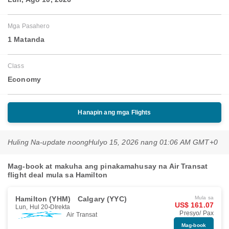
Mga Pasahero
1 Matanda
Class
Economy
Hanapin ang mga Flights
Huling Na-update noong
Hulyo 15, 2026 nang 01:06 AM GMT+0
Mag-book at makuha ang pinakamahusay na Air Transat
flight deal mula sa Hamilton
Hamilton (YHM)
Calgary (YYC)
Mula sa
US$ 161.07
Lun, Hul 20
DIrekta
Presyo/ Pax
Air Transat
Mag-book