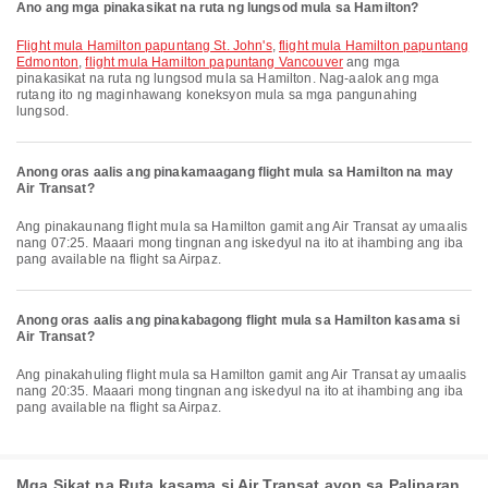
Ano ang mga pinakasikat na ruta ng lungsod mula sa Hamilton?
flight mula Hamilton papuntang St. John's
,
flight mula Hamilton papuntang
Edmonton
,
flight mula Hamilton papuntang Vancouver
ang mga
pinakasikat na ruta ng lungsod mula sa Hamilton. Nag-aalok ang mga
rutang ito ng maginhawang koneksyon mula sa mga pangunahing
lungsod.
Anong oras aalis ang pinakamaagang flight mula sa Hamilton na may
Air Transat?
Ang pinakaunang flight mula sa Hamilton gamit ang Air Transat ay umaalis
nang 07:25. Maaari mong tingnan ang iskedyul na ito at ihambing ang iba
pang available na flight sa Airpaz.
Anong oras aalis ang pinakabagong flight mula sa Hamilton kasama si
Air Transat?
Ang pinakahuling flight mula sa Hamilton gamit ang Air Transat ay umaalis
nang 20:35. Maaari mong tingnan ang iskedyul na ito at ihambing ang iba
pang available na flight sa Airpaz.
Mga Sikat na Ruta kasama si Air Transat ayon sa Paliparan