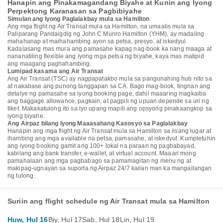
Hanapin ang Pinakamagandang Biyahe at Kunin ang Iyong
Perpektong Karanasan sa Pagbibiyahe
Simulan ang Iyong Paglalakbay mula sa Hamilton
Ang mga flight ng Air Transat mula sa Hamilton, na umaalis mula sa
Paliparang Pandaigdig ng John C Munro Hamilton (YHM), ay madaling
mahahanap at maihahambing ayon sa petsa, presyo, at iskedyul.
Kadalasang mas mura ang pamasahe kapag nag-book ka nang maaga at
nananatiling flexible ang iyong mga petsa ng biyahe, kaya mas matipid
ang maagang paghahambing.
Lumipad kasama ang Air Transat
Ang Air Transat (TSC) ay nagpapatakbo mula sa pangunahing hub nito sa
at nakabase ang punong tanggapan sa CA. Bago mag-book, tingnan ang
detalye ng pamasahe sa iyong booking page, dahil maaaring magkaiba
ang baggage allowance, pagkain, at pagpili ng upuan depende sa uri ng
tiket. Makakatulong ito sa iyo upang mapili ang opsyong pinakaangkop sa
iyong biyahe.
Ang Airpaz bilang Iyong Maaasahang Kasosyo sa Paglalakbay
Hanapin ang mga flight ng Air Transat mula sa Hamilton sa iisang lugar at
ihambing ang mga available na petsa, pamasahe, at iskedyul. Kumpletuhin
ang iyong booking gamit ang 100+ lokal na paraan ng pagbabayad,
kabilang ang bank transfer, e-wallet, at virtual account. Maaari mong
pamahalaan ang mga pagbabago sa pamamagitan ng menu ng at
makipag-ugnayan sa suporta ng Airpaz 24/7 kailan man ka mangailangan
ng tulong.
Suriin ang flight schedule ng Air Transat mula sa Hamilton
Huw, Hul 16
Biy, Hul 17
Sab, Hul 18
Lin, Hul 19