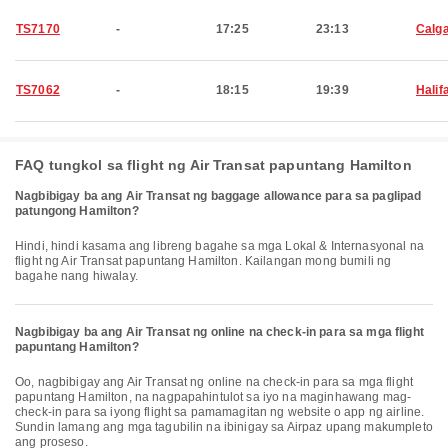
TS7170
-
17:25
23:13
Calg
TS7062
-
18:15
19:39
Halif
FAQ tungkol sa flight ng Air Transat papuntang Hamilton
Nagbibigay ba ang Air Transat ng baggage allowance para sa paglipad
patungong Hamilton?
Hindi, hindi kasama ang libreng bagahe sa mga Lokal & Internasyonal na
flight ng Air Transat papuntang Hamilton. Kailangan mong bumili ng
bagahe nang hiwalay.
Nagbibigay ba ang Air Transat ng online na check-in para sa mga flight
papuntang Hamilton?
Oo, nagbibigay ang Air Transat ng online na check-in para sa mga flight
papuntang Hamilton, na nagpapahintulot sa iyo na maginhawang mag-
check-in para sa iyong flight sa pamamagitan ng website o app ng airline.
Sundin lamang ang mga tagubilin na ibinigay sa Airpaz upang makumpleto
ang proseso.