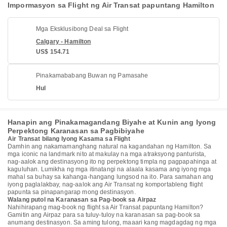
Impormasyon sa Flight ng Air Transat papuntang Hamilton
Mga Eksklusibong Deal sa Flight
Calgary - Hamilton
US$ 154.71
Pinakamababang Buwan ng Pamasahe
Hul
Hanapin ang Pinakamagandang Biyahe at Kunin ang Iyong
Perpektong Karanasan sa Pagbibiyahe
Air Transat bilang Iyong Kasama sa Flight
Damhin ang nakamamanghang natural na kagandahan ng Hamilton. Sa
mga iconic na landmark nito at makulay na mga atraksyong panturista,
nag-aalok ang destinasyong ito ng perpektong timpla ng pagpapahinga at
kaguluhan. Lumikha ng mga itinatangi na alaala kasama ang iyong mga
mahal sa buhay sa kahanga-hangang lungsod na ito. Para samahan ang
iyong paglalakbay, nag-aalok ang Air Transat ng komportableng flight
papunta sa pinapangarap mong destinasyon.
Walang putol na Karanasan sa Pag-book sa Airpaz
Nahihirapang mag-book ng flight sa Air Transat papuntang Hamilton?
Gamitin ang Airpaz para sa tuluy-tuloy na karanasan sa pag-book sa
anumang destinasyon. Sa aming tulong, maaari kang magdagdag ng mga