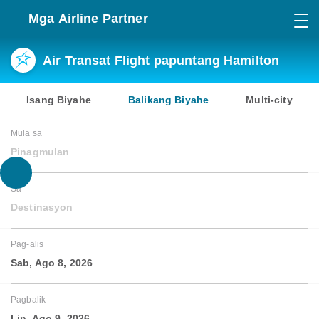
Mga Airline Partner
Air Transat Flight papuntang Hamilton
Isang Biyahe
Balikang Biyahe
Multi-city
Mula sa
Pinagmulan
Sa
Destinasyon
Pag-alis
Sab, Ago 8, 2026
Pagbalik
Lin, Ago 9, 2026