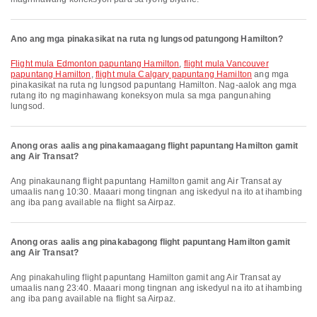
Ano ang mga pinakasikat na ruta ng lungsod patungong Hamilton?
flight mula Edmonton papuntang Hamilton
,
flight mula Vancouver
papuntang Hamilton
,
flight mula Calgary papuntang Hamilton
ang mga
pinakasikat na ruta ng lungsod papuntang Hamilton. Nag-aalok ang mga
rutang ito ng maginhawang koneksyon mula sa mga pangunahing
lungsod.
Anong oras aalis ang pinakamaagang flight papuntang Hamilton gamit
ang Air Transat?
Ang pinakaunang flight papuntang Hamilton gamit ang Air Transat ay
umaalis nang 10:30. Maaari mong tingnan ang iskedyul na ito at ihambing
ang iba pang available na flight sa Airpaz.
Anong oras aalis ang pinakabagong flight papuntang Hamilton gamit
ang Air Transat?
Ang pinakahuling flight papuntang Hamilton gamit ang Air Transat ay
umaalis nang 23:40. Maaari mong tingnan ang iskedyul na ito at ihambing
ang iba pang available na flight sa Airpaz.