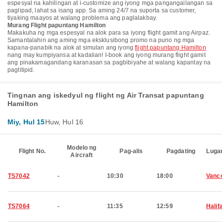
espesyal na kahilingan at i-customize ang iyong mga pangangailangan sa
paglipad, lahat sa isang app. Sa aming 24/7 na suporta sa customer,
tiyaking maayos at walang problema ang paglalakbay.
Murang Flight papuntang Hamilton
Makakuha ng mga espesyal na alok para sa iyong flight gamit ang Airpaz.
Samantalahin ang aming mga eksklusibong promo na puno ng mga
kapana-panabik na alok at simulan ang iyong
flight papuntang Hamilton
nang may kumpiyansa at kadalian! I-book ang iyong murang flight gamit
ang pinakamagandang karanasan sa pagbibiyahe at walang kapantay na
pagtitipid.
Tingnan ang iskedyul ng flight ng Air Transat papuntang
Hamilton
Miy, Hul 15
Huw, Hul 16
Modelo ng
Flight No.
Pag-alis
Pagdating
Luga
Aircraft
TS7042
-
10:30
18:00
Vanc
TS7064
-
11:35
12:59
Halif