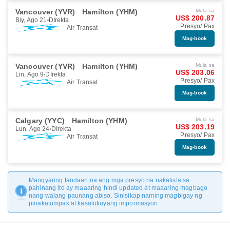
Vancouver (YVR)
Hamilton (YHM)
Mula sa
US$ 200.87
Biy, Ago 21
DIrekta
Presyo/ Pax
Air Transat
Mag-book
Vancouver (YVR)
Hamilton (YHM)
Mula sa
US$ 203.06
Lin, Ago 9
DIrekta
Presyo/ Pax
Air Transat
Mag-book
Calgary (YYC)
Hamilton (YHM)
Mula sa
US$ 203.19
Lun, Ago 24
DIrekta
Presyo/ Pax
Air Transat
Mag-book
Mangyaring tandaan na ang mga presyo na nakalista sa
pahinang ito ay maaaring hindi updated at maaaring magbago
nang walang paunang abiso. Sinisikap naming magbigay ng
pinakatumpak at kasalukuyang impormasyon.