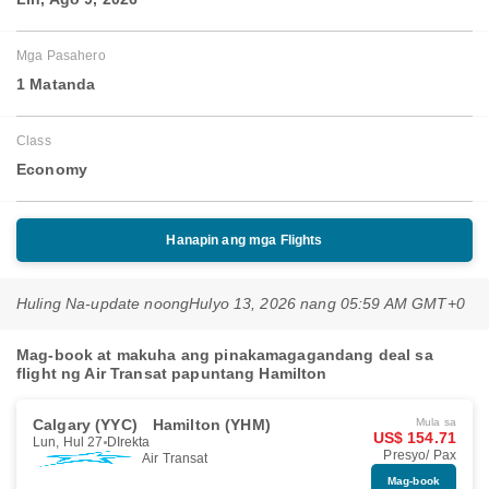
Mga Pasahero
1 Matanda
Class
Economy
Hanapin ang mga Flights
Huling Na-update noong
Hulyo 13, 2026 nang 05:59 AM GMT+0
Mag-book at makuha ang pinakamagagandang deal sa
flight ng Air Transat papuntang Hamilton
Calgary (YYC)
Hamilton (YHM)
Mula sa
US$ 154.71
Lun, Hul 27
DIrekta
Presyo/ Pax
Air Transat
Mag-book