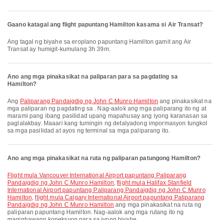
Gaano katagal ang flight papuntang Hamilton kasama si Air Transat?
Ang tagal ng biyahe sa eroplano papuntang Hamilton gamit ang Air
Transat ay humigit-kumulang 3h 39m.
Ano ang mga pinakasikat na paliparan para sa pagdating sa
Hamilton?
Ang
Paliparang Pandaigdig ng John C Munro Hamilton
ang pinakasikat na
mga paliparan ng pagdating sa . Nag-aalok ang mga paliparang ito ng at
marami pang ibang pasilidad upang mapahusay ang iyong karanasan sa
paglalakbay. Maaari kang tumingin ng detalyadong impormasyon tungkol
sa mga pasilidad at ayos ng terminal sa mga paliparang ito.
Ano ang mga pinakasikat na ruta ng paliparan patungong Hamilton?
flight mula Vancouver International Airport papuntang Paliparang
Pandaigdig ng John C Munro Hamilton
,
flight mula Halifax Stanfield
International Airport papuntang Paliparang Pandaigdig ng John C Munro
Hamilton
,
flight mula Calgary International Airport papuntang Paliparang
Pandaigdig ng John C Munro Hamilton
ang mga pinakasikat na ruta ng
paliparan papuntang Hamilton. Nag-aalok ang mga rutang ito ng
maginhawang koneksyon para sa iyong biyahe.