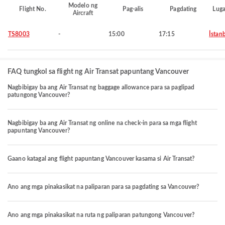
Modelo ng
Flight No.
Pag-alis
Pagdating
Luga
Aircraft
TS8003
-
15:00
17:15
İstan
FAQ tungkol sa flight ng Air Transat papuntang Vancouver
Nagbibigay ba ang Air Transat ng baggage allowance para sa paglipad
patungong Vancouver?
Nagbibigay ba ang Air Transat ng online na check-in para sa mga flight
papuntang Vancouver?
Gaano katagal ang flight papuntang Vancouver kasama si Air Transat?
Ano ang mga pinakasikat na paliparan para sa pagdating sa Vancouver?
Ano ang mga pinakasikat na ruta ng paliparan patungong Vancouver?