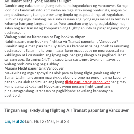
Air Transat bilang Iyong Kasama sa Flight
Damhin ang nakamamanghang natural na kagandahan ng Vancouver. Sa mga
iconic na landmark nito at makulay na mga atraksyong panturista, nag-aalok
ang destinasyong ito ng perpektong timpla ng pagpapahinga at kaguluhan.
Lumikha ng mga itinatangi na alaala kasama ang iyong mga mahal sa buhay sa
kahanga-hangang lungsod na ito. Para samahan ang iyong paglalakbay, nag-
aalok ang Air Transat ng komportableng flight papunta sa pinapangarap mong
destinasyon.
Walang putol na Karanasan sa Pag-book sa Airpaz
Nahihirapang mag-book ng flight sa Air Transat papuntang Vancouver?
Gamitin ang Airpaz para sa tuluy-tuloy na karanasan sa pag-book sa anumang
destinasyon. Sa aming tulong, maaari kang magdagdag ng mga espesyal na
kahilingan at i-customize ang iyong mga pangangailangan sa paglipad, lahat
sa isang app. Sa aming 24/7 na suporta sa customer, tiyaking maayos at
walang problema ang paglalakbay.
Murang Flight papuntang Vancouver
Makakuha ng mga espesyal na alok para sa iyong flight gamit ang Airpaz.
Samantalahin ang aming mga eksklusibong promo na puno ng mga kapana-
panabik na alok at simulan ang iyong
flight papuntang Vancouver
nang may
kumpiyansa at kadalian! I-book ang iyong murang flight gamit ang
pinakamagandang karanasan sa pagbibiyahe at walang kapantay na
pagtitipid.
Tingnan ang iskedyul ng flight ng Air Transat papuntang Vancouver
Lin, Hul 26
Lun, Hul 27
Mar, Hul 28