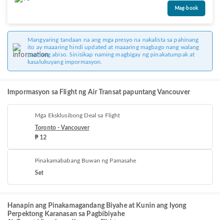
Mag-book
Mangyaring tandaan na ang mga presyo na nakalista sa pahinang
ito ay maaaring hindi updated at maaaring magbago nang walang
paunang abiso. Sinisikap naming magbigay ng pinakatumpak at
kasalukuyang impormasyon.
Impormasyon sa Flight ng Air Transat papuntang Vancouver
Mga Eksklusibong Deal sa Flight
Toronto - Vancouver
₱ 12
Pinakamababang Buwan ng Pamasahe
Set
Hanapin ang Pinakamagandang Biyahe at Kunin ang Iyong
Perpektong Karanasan sa Pagbibiyahe