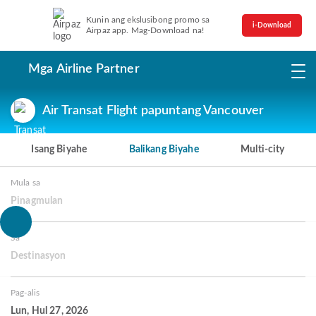
Kunin ang ekslusibong promo sa
i-Download
Airpaz app. Mag-Download na!
Mga Airline Partner
Air Transat Flight papuntang Vancouver
Isang Biyahe
Balikang Biyahe
Multi-city
Mula sa
Pinagmulan
Sa
Destinasyon
Pag-alis
Lun, Hul 27, 2026