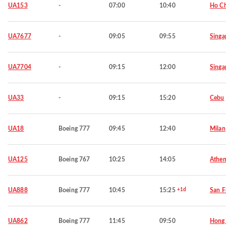
UA153
-
07:00
10:40
Ho Ch
UA7677
-
09:05
09:55
Singa
UA7704
-
09:15
12:00
Singa
UA33
-
09:15
15:20
Cebu
UA18
Boeing 777
09:45
12:40
Milan
UA125
Boeing 767
10:25
14:05
Athen
UA888
Boeing 777
10:45
15:25
+1d
San F
UA862
Boeing 777
11:45
09:50
Hong