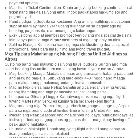
payment options.
Mabilis na Ticket Confirmation: Kunin ang iyong booking confirmation at
ticket nang direkta sa iyong email inbox pagkatapos makumpleto ang
pagbabayad.
Pandaigdigang Suporta sa Kostumer: Ang aming multilingual customer
support team ay handa 24/7 upang tulungan ka sa pagbabago ng
booking, pagkansela, o anumang mga katanungan.
Eksklusibong app at member promos: I-enjoy ang mga special deals na
idinisenyo para sa mga Airpaz members at mga app-only na alok.
Sulit na Halaga: Kumukuha kami ng mga eksklusibong deal at special
promotional rates para masulit mo ang iyong travel budget.
Mga Tip para Makahanap ng Murang Flight sa United Airlines sa
Airpaz
Gusto mo bang mas makatipid sa iyong travel budget? Sundin ang mga
smart booking tips na ito para masulit ang bawat biyahe mo sa Airpaz:
Mag-book ng Maaga: Madalas tumaas ang pamasahe habang papalapit
ang araw ng pag-alis. Subukang mag-book 4–8 linggo nang maaga
para makuha ang pinakamagandang deal at pamasahe.
Maging Flexible sa mga Petsa: Gamitin ang calendar view ng Airpaz
upang ihambing ang mga pamasahe sa iba't ibang petsa.
Lumipad sa Gitna ng Linggo: Karaniwang mas mura ang mga flight
tuwing Martes at Miyerkules kumpara sa mga weekend flights.
Maghanap ng mga Promo: Laging i-check ang page at page ng Airpaz
para sa mga promo code at limited-time offers ng United Airlines.
Iwasan ang Peak Seasons: Ang mga school holidays, public holidays, at
festive periods ay nagpapataas ng pamasahe — maglakbay tuwing off-
peak upang makatipid.
I-bundle at Makatipid: I-book ang iyong flight at hotel nang sabay sa
iisang booking para mas makatipid.