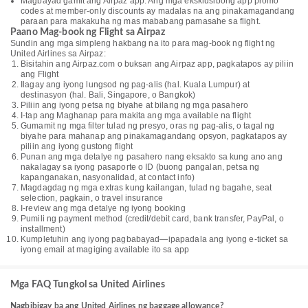
Magbayad gamit ang Airpaz app: Ang mga eksklusibong app promo
codes at member-only discounts ay madalas na ang pinakamagandang
paraan para makakuha ng mas mababang pamasahe sa flight.
Paano Mag-book ng Flight sa Airpaz
Sundin ang mga simpleng hakbang na ito para mag-book ng flight ng
United Airlines sa Airpaz:
Bisitahin ang Airpaz.com o buksan ang Airpaz app, pagkatapos ay piliin
ang Flight
Ilagay ang iyong lungsod ng pag-alis (hal. Kuala Lumpur) at
destinasyon (hal. Bali, Singapore, o Bangkok)
Piliin ang iyong petsa ng biyahe at bilang ng mga pasahero
I-tap ang Maghanap para makita ang mga available na flight
Gumamit ng mga filter tulad ng presyo, oras ng pag-alis, o tagal ng
biyahe para mahanap ang pinakamagandang opsyon, pagkatapos ay
piliin ang iyong gustong flight
Punan ang mga detalye ng pasahero nang eksakto sa kung ano ang
nakalagay sa iyong pasaporte o ID (buong pangalan, petsa ng
kapanganakan, nasyonalidad, at contact info)
Magdagdag ng mga extras kung kailangan, tulad ng bagahe, seat
selection, pagkain, o travel insurance
I-review ang mga detalye ng iyong booking
Pumili ng payment method (credit/debit card, bank transfer, PayPal, o
installment)
Kumpletuhin ang iyong pagbabayad—ipapadala ang iyong e-ticket sa
iyong email at magiging available ito sa app
Mga FAQ Tungkol sa United Airlines
Nagbibigay ba ang United Airlines ng baggage allowance?