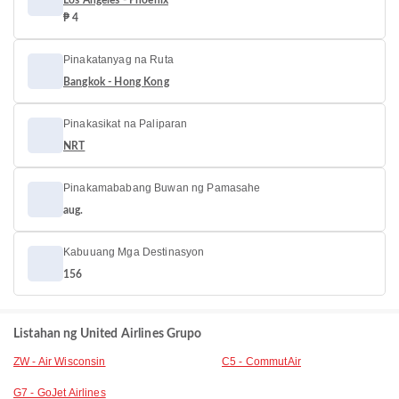
Los Angeles - Phoenix
₱ 4
Pinakatanyag na Ruta
Bangkok - Hong Kong
Pinakasikat na Paliparan
NRT
Pinakamababang Buwan ng Pamasahe
aug.
Kabuuang Mga Destinasyon
156
Listahan ng United Airlines Grupo
ZW - Air Wisconsin
C5 - CommutAir
G7 - GoJet Airlines