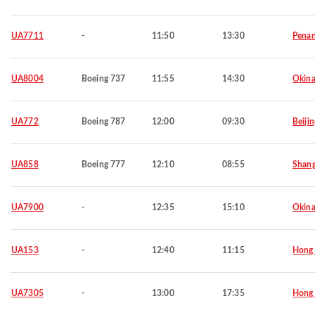
UA7711
-
11:50
13:30
Pena
UA8004
Boeing 737
11:55
14:30
Okin
UA772
Boeing 787
12:00
09:30
Beijin
UA858
Boeing 777
12:10
08:55
Shang
UA7900
-
12:35
15:10
Okin
UA153
-
12:40
11:15
Hong
UA7305
-
13:00
17:35
Hong