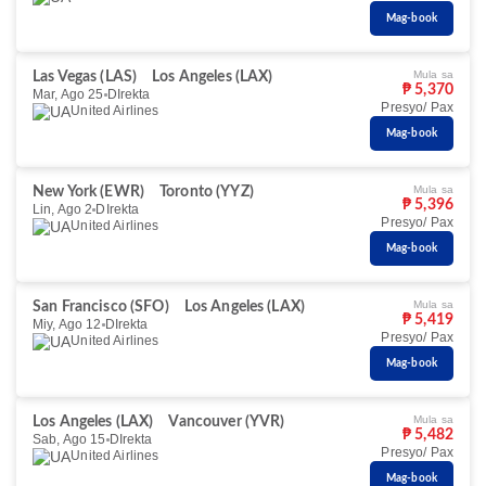
Mag-book
Mula sa
Las Vegas (LAS)
Los Angeles (LAX)
₱ 5,370
Mar, Ago 25
DIrekta
Presyo/ Pax
United Airlines
Mag-book
Mula sa
New York (EWR)
Toronto (YYZ)
₱ 5,396
Lin, Ago 2
DIrekta
Presyo/ Pax
United Airlines
Mag-book
Mula sa
San Francisco (SFO)
Los Angeles (LAX)
₱ 5,419
Miy, Ago 12
DIrekta
Presyo/ Pax
United Airlines
Mag-book
Mula sa
Los Angeles (LAX)
Vancouver (YVR)
₱ 5,482
Sab, Ago 15
DIrekta
Presyo/ Pax
United Airlines
Mag-book