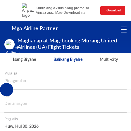
Kunin ang ekslusibong promo sa
i-Download
Airpaz app. Mag-Download na!
Mga Airline Partner
Maghanap at Mag-book ng Murang United
Airlines (UA) Flight Tickets
Isang Biyahe
Balikang Biyahe
Multi-city
Mula sa
Pinagmulan
Sa
Destinasyon
Pag-alis
Huw, Hul 30, 2026