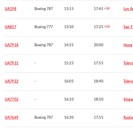
UA198
Boeing 787
13:15
17:45
+1d
Los A
UA857
Boeing 777
13:30
17:25
+1d
San F
UA7918
Boeing 787
14:35
20:00
Hong
UA7931
-
15:25
17:55
Toky
UA7922
-
16:05
18:40
Toky
UA7702
-
16:10
18:50
Singa
UA7669
Boeing 787
16:30
17:55
Kuala