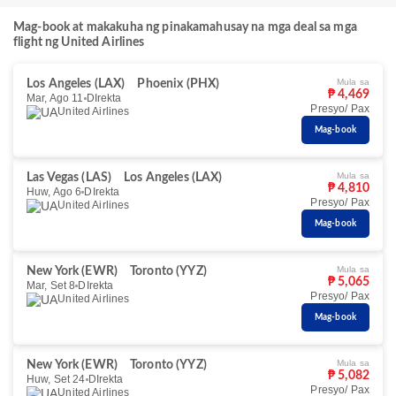
Mag-book at makakuha ng pinakamahusay na mga deal sa mga
flight ng United Airlines
Mula sa
Los Angeles (LAX)
Phoenix (PHX)
₱ 4,469
Mar, Ago 11
DIrekta
Presyo/ Pax
United Airlines
Mag-book
Mula sa
Las Vegas (LAS)
Los Angeles (LAX)
₱ 4,810
Huw, Ago 6
DIrekta
Presyo/ Pax
United Airlines
Mag-book
Mula sa
New York (EWR)
Toronto (YYZ)
₱ 5,065
Mar, Set 8
DIrekta
Presyo/ Pax
United Airlines
Mag-book
Mula sa
New York (EWR)
Toronto (YYZ)
₱ 5,082
Huw, Set 24
DIrekta
Presyo/ Pax
United Airlines