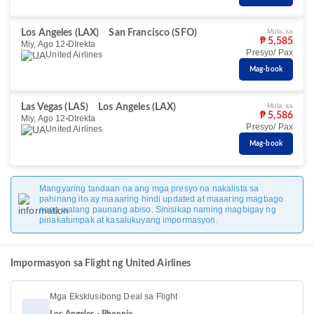
Mula sa
Los Angeles (LAX)
San Francisco (SFO)
₱ 5,585
Miy, Ago 12
DIrekta
Presyo/ Pax
United Airlines
Mag-book
Mula sa
Las Vegas (LAS)
Los Angeles (LAX)
₱ 5,586
Miy, Ago 12
DIrekta
Presyo/ Pax
United Airlines
Mag-book
Mangyaring tandaan na ang mga presyo na nakalista sa
pahinang ito ay maaaring hindi updated at maaaring magbago
nang walang paunang abiso. Sinisikap naming magbigay ng
pinakatumpak at kasalukuyang impormasyon.
Impormasyon sa Flight ng United Airlines
Mga Eksklusibong Deal sa Flight