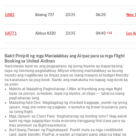
UA83
Boeing 737
23:35
06:20
New D
UA771
Airbus A320
23:35
04:40
+1d
Los A
Bakit Pinipili ng mga Manlalakbay ang Airpaz para sa mga Flight
Booking sa United Airlines
Naniniwala kami na ang pagpaplano ng iyong biyahe ay dapat kasing
saya ng mismong paglalakbay. Milyun-milyong manlalakbay sa buong
mundo ang nagtitiwala sa Airpaz para sa isang maayos at budget-friendly
na karanasan sa pag-book. Narito ang makukuha mo kapag nag-book ka
sa amin:
Mabilis at Madaling Paghahanap: I-filter at ihambing ang mga flight
base sa presyo, schedule, tagal ng biyahe, at stops — lahat sa isang
paghahanap lang.
Madaling Add-Ons: Magdagdag ng checked baggage, pumili ng iyong
upuan, mag-pre-order ng pagkain, o kumuha ng travel insurance para
sa iyong flight.
Mga Opsyon sa Class Fare: Naghahanap ng konting luho? Nag-aalok
kami ng mga pagpipilian mula economy hanggang first class para sa
mas premium na flight experience.
Iba't ibang Paraan ng Pagbabayad: Pumili mula sa mga credit/debit
card, bank transfer, PayPal, e-wallet, at marami pang sikat na lokal na