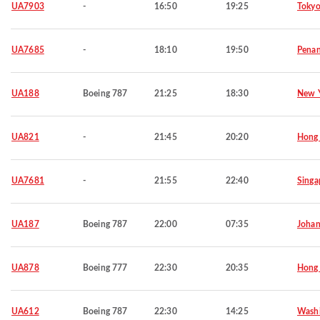
UA7903
-
16:50
19:25
Toky
UA7685
-
18:10
19:50
Pena
UA188
Boeing 787
21:25
18:30
New 
UA821
-
21:45
20:20
Hong
UA7681
-
21:55
22:40
Singa
UA187
Boeing 787
22:00
07:35
Johan
UA878
Boeing 777
22:30
20:35
Hong
UA612
Boeing 787
22:30
14:25
Wash