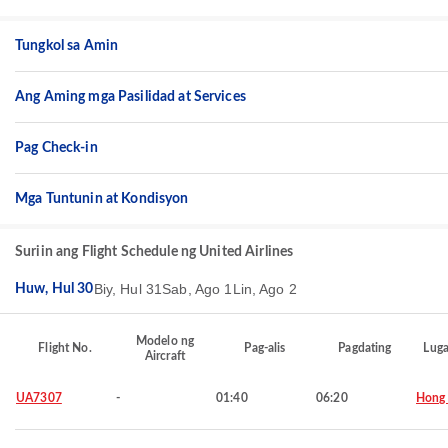
Tungkol sa Amin
Ang Aming mga Pasilidad at Services
Pag Check-in
Mga Tuntunin at Kondisyon
Suriin ang Flight Schedule ng United Airlines
Biy, Hul 31
Sab, Ago 1
Lin, Ago 2
Huw, Hul 30
Modelo ng
Flight No.
Pag-alis
Pagdating
Luga
Aircraft
UA7307
-
01:40
06:20
Hong