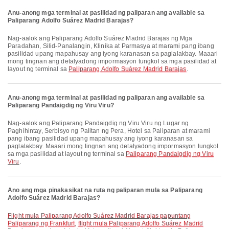
Anu-anong mga terminal at pasilidad ng paliparan ang available sa
Paliparang Adolfo Suárez Madrid Barajas?
Nag-aalok ang Paliparang Adolfo Suárez Madrid Barajas ng Mga
Paradahan, Silid-Panalangin, Klinika at Parmasya at marami pang ibang
pasilidad upang mapahusay ang iyong karanasan sa paglalakbay. Maaari
mong tingnan ang detalyadong impormasyon tungkol sa mga pasilidad at
layout ng terminal sa
Paliparang Adolfo Suárez Madrid Barajas
.
Anu-anong mga terminal at pasilidad ng paliparan ang available sa
Paliparang Pandaigdig ng Viru Viru?
Nag-aalok ang Paliparang Pandaigdig ng Viru Viru ng Lugar ng
Paghihintay, Serbisyo ng Palitan ng Pera, Hotel sa Paliparan at marami
pang ibang pasilidad upang mapahusay ang iyong karanasan sa
paglalakbay. Maaari mong tingnan ang detalyadong impormasyon tungkol
sa mga pasilidad at layout ng terminal sa
Paliparang Pandaigdig ng Viru
Viru
.
Ano ang mga pinakasikat na ruta ng paliparan mula sa Paliparang
Adolfo Suárez Madrid Barajas?
flight mula Paliparang Adolfo Suárez Madrid Barajas papuntang
Paliparang ng Frankfurt
,
flight mula Paliparang Adolfo Suárez Madrid