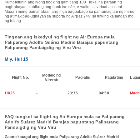
Kumpletuhin ang iyong booking gamit ang 100+ lokal na paraan ng
pagbabayad, kabilang ang bank transfer, e-wallet, at virtual account.
Maaari mong pamahalaan ang mga pagbabago sa pamamagitan ng menu
ng at makipag-ugnayan sa suporta ng Airpaz 24/7 sa tuwing kailangan mo
ng tulong.
Tingnan ang iskedyul ng flight ng Air Europa mula
Paliparang Adolfo Suárez Madrid Barajas papuntang
Paliparang Pandaigdig ng Viru Viru
Miy, Hul 15
Modelo ng
Flight No.
Pag-alis
Pagdating
Luga
Aircraft
UX25
-
23:35
04:50
Madr
FAQ tungkol sa flight ng Air Europa mula sa Paliparang
Adolfo Suárez Madrid Barajas papuntang Paliparang
Pandaigdig ng Viru Viru
Gaano katagal ang flight mula Paliparang Adolfo Suárez Madrid