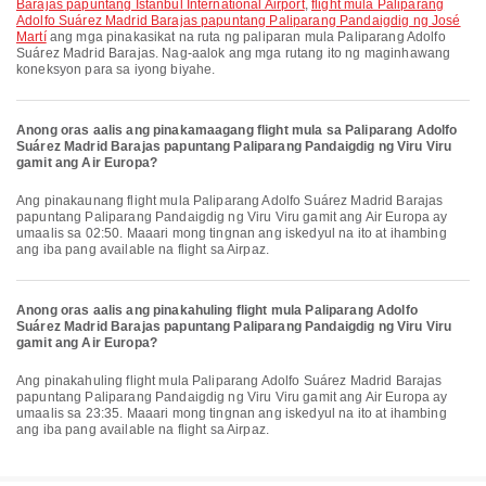
Barajas papuntang Istanbul International Airport
,
flight mula Paliparang
Adolfo Suárez Madrid Barajas papuntang Paliparang Pandaigdig ng José
Martí
ang mga pinakasikat na ruta ng paliparan mula Paliparang Adolfo
Suárez Madrid Barajas. Nag-aalok ang mga rutang ito ng maginhawang
koneksyon para sa iyong biyahe.
Anong oras aalis ang pinakamaagang flight mula sa Paliparang Adolfo
Suárez Madrid Barajas papuntang Paliparang Pandaigdig ng Viru Viru
gamit ang Air Europa?
Ang pinakaunang flight mula Paliparang Adolfo Suárez Madrid Barajas
papuntang Paliparang Pandaigdig ng Viru Viru gamit ang Air Europa ay
umaalis sa 02:50. Maaari mong tingnan ang iskedyul na ito at ihambing
ang iba pang available na flight sa Airpaz.
Anong oras aalis ang pinakahuling flight mula Paliparang Adolfo
Suárez Madrid Barajas papuntang Paliparang Pandaigdig ng Viru Viru
gamit ang Air Europa?
Ang pinakahuling flight mula Paliparang Adolfo Suárez Madrid Barajas
papuntang Paliparang Pandaigdig ng Viru Viru gamit ang Air Europa ay
umaalis sa 23:35. Maaari mong tingnan ang iskedyul na ito at ihambing
ang iba pang available na flight sa Airpaz.