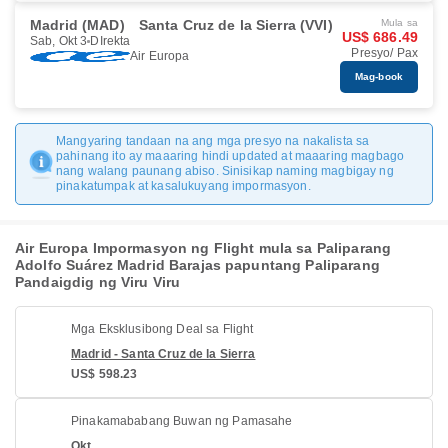
Madrid (MAD)
Santa Cruz de la Sierra (VVI)
Mula sa
US$ 686.49
Sab, Okt 3
DIrekta
Presyo/ Pax
Air Europa
Mag-book
Mangyaring tandaan na ang mga presyo na nakalista sa
pahinang ito ay maaaring hindi updated at maaaring magbago
nang walang paunang abiso. Sinisikap naming magbigay ng
pinakatumpak at kasalukuyang impormasyon.
Air Europa Impormasyon ng Flight mula sa Paliparang
Adolfo Suárez Madrid Barajas papuntang Paliparang
Pandaigdig ng Viru Viru
Mga Eksklusibong Deal sa Flight
Madrid - Santa Cruz de la Sierra
US$ 598.23
Pinakamababang Buwan ng Pamasahe
Okt