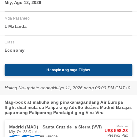
Miy, Ago 12, 2026
Mga Pasahero
1 Matanda
Class
Economy
Hanapin ang mga Flights
Huling Na-update noong
Hulyo 11, 2026 nang 06:00 PM GMT+0
Mag-book at makuha ang pinakamagandang Air Europa
flight deal mula sa Paliparang Adolfo Suárez Madrid Barajas
papuntang Paliparang Pandaigdig ng Viru Viru
Madrid (MAD)
Santa Cruz de la Sierra (VVI)
Mula sa
US$ 598.23
Miy, Okt 28
DIrekta
Presyo/ Pax
Air Europa