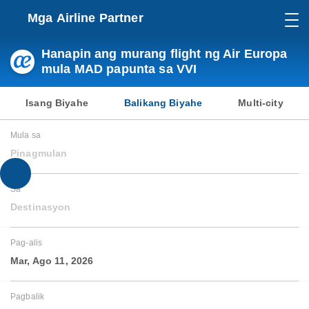
Mga Airline Partner
Hanapin ang murang flight ng Air Europa
mula MAD papunta sa VVI
Isang Biyahe
Balikang Biyahe
Multi-city
Mula sa
Pinagmulan
Sa
Destinasyon
Pag-alis
Mar, Ago 11, 2026
Pagbalik