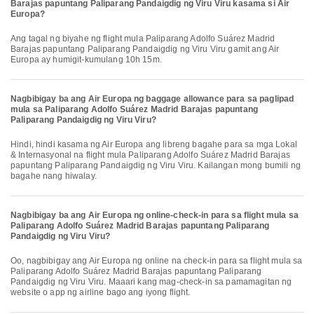
Barajas papuntang Paliparang Pandaigdig ng Viru Viru kasama si Air
Europa?
Ang tagal ng biyahe ng flight mula Paliparang Adolfo Suárez Madrid
Barajas papuntang Paliparang Pandaigdig ng Viru Viru gamit ang Air
Europa ay humigit-kumulang 10h 15m.
Nagbibigay ba ang Air Europa ng baggage allowance para sa paglipad
mula sa Paliparang Adolfo Suárez Madrid Barajas papuntang
Paliparang Pandaigdig ng Viru Viru?
Hindi, hindi kasama ng Air Europa ang libreng bagahe para sa mga Lokal
& Internasyonal na flight mula Paliparang Adolfo Suárez Madrid Barajas
papuntang Paliparang Pandaigdig ng Viru Viru. Kailangan mong bumili ng
bagahe nang hiwalay.
Nagbibigay ba ang Air Europa ng online-check-in para sa flight mula sa
Paliparang Adolfo Suárez Madrid Barajas papuntang Paliparang
Pandaigdig ng Viru Viru?
Oo, nagbibigay ang Air Europa ng online na check-in para sa flight mula sa
Paliparang Adolfo Suárez Madrid Barajas papuntang Paliparang
Pandaigdig ng Viru Viru. Maaari kang mag-check-in sa pamamagitan ng
website o app ng airline bago ang iyong flight.