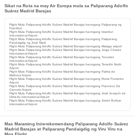
Sikat na Ruta na may Air Europa mula sa Paliparang Adolfo
Suárez Madrid Barajas
Flight Mula Paliparang Adolfo Suárez Madrid Barajas hanngang Paliparang ng
Frankfurt
Flight Mula Paliparang Adolfo Suárez Madrid Barajas hanngang Istanbul
International Airport
Flight Mula Paliparang Adolfo Suárez Madrid Barajas hanngang Paliparang
Pandaigdig ng José Martí
Flight Mula Paliparang Adolfo Suárez Madrid Barajas hanngang Malaga airport
Flight Mula Paliparang Adolfo Suárez Madrid Barajas hanngang Jorge Chavez
International Airport
Flight Mula Paliparang Adolfo Suárez Madrid Barajas hanngang Tocumen
International Airport
Flight Mula Paliparang Adolfo Suárez Madrid Barajas hanngang Tenerife North
Airport
Flight Mula Paliparang Adolfo Suárez Madrid Barajas hanngang Palma de
Mallorca Airport
Flight Mula Paliparang Adolfo Suárez Madrid Barajas hanngang Rome Fiumicino
Airport
Flight Mula Paliparang Adolfo Suárez Madrid Barajas hanngang Francisco Sá
Carneiro Airport
Flight Mula Paliparang Adolfo Suárez Madrid Barajas hanngang José Joaquín de
Olmedo International Airport
Flight Mula Paliparang Adolfo Suárez Madrid Barajas hanngang Simón Bolívar
International Airport
Mas Maraming Inirerekomendang Paliparang Adolfo Suárez
Madrid Barajas at Paliparang Pandaigdig ng Viru Viru na
Mga Flight