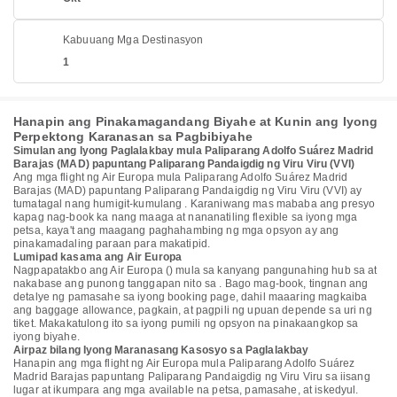
Kabuuang Mga Destinasyon
1
Hanapin ang Pinakamagandang Biyahe at Kunin ang Iyong
Perpektong Karanasan sa Pagbibiyahe
Simulan ang Iyong Paglalakbay mula Paliparang Adolfo Suárez Madrid
Barajas (MAD) papuntang Paliparang Pandaigdig ng Viru Viru (VVI)
Ang mga flight ng Air Europa mula Paliparang Adolfo Suárez Madrid
Barajas (MAD) papuntang Paliparang Pandaigdig ng Viru Viru (VVI) ay
tumatagal nang humigit-kumulang . Karaniwang mas mababa ang presyo
kapag nag-book ka nang maaga at nananatiling flexible sa iyong mga
petsa, kaya't ang maagang paghahambing ng mga opsyon ay ang
pinakamadaling paraan para makatipid.
Lumipad kasama ang Air Europa
Nagpapatakbo ang Air Europa () mula sa kanyang pangunahing hub sa at
nakabase ang punong tanggapan nito sa . Bago mag-book, tingnan ang
detalye ng pamasahe sa iyong booking page, dahil maaaring magkaiba
ang baggage allowance, pagkain, at pagpili ng upuan depende sa uri ng
tiket. Makakatulong ito sa iyong pumili ng opsyon na pinakaangkop sa
iyong biyahe.
Airpaz bilang Iyong Maranasang Kasosyo sa Paglalakbay
Hanapin ang mga flight ng Air Europa mula Paliparang Adolfo Suárez
Madrid Barajas papuntang Paliparang Pandaigdig ng Viru Viru sa iisang
lugar at ikumpara ang mga available na petsa, pamasahe, at iskedyul.