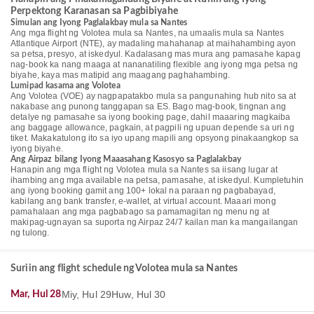
Perpektong Karanasan sa Pagbibiyahe
Simulan ang Iyong Paglalakbay mula sa Nantes
Ang mga flight ng Volotea mula sa Nantes, na umaalis mula sa Nantes
Atlantique Airport (NTE), ay madaling mahahanap at maihahambing ayon
sa petsa, presyo, at iskedyul. Kadalasang mas mura ang pamasahe kapag
nag-book ka nang maaga at nananatiling flexible ang iyong mga petsa ng
biyahe, kaya mas matipid ang maagang paghahambing.
Lumipad kasama ang Volotea
Ang Volotea (VOE) ay nagpapatakbo mula sa pangunahing hub nito sa at
nakabase ang punong tanggapan sa ES. Bago mag-book, tingnan ang
detalye ng pamasahe sa iyong booking page, dahil maaaring magkaiba
ang baggage allowance, pagkain, at pagpili ng upuan depende sa uri ng
tiket. Makakatulong ito sa iyo upang mapili ang opsyong pinakaangkop sa
iyong biyahe.
Ang Airpaz bilang Iyong Maaasahang Kasosyo sa Paglalakbay
Hanapin ang mga flight ng Volotea mula sa Nantes sa iisang lugar at
ihambing ang mga available na petsa, pamasahe, at iskedyul. Kumpletuhin
ang iyong booking gamit ang 100+ lokal na paraan ng pagbabayad,
kabilang ang bank transfer, e-wallet, at virtual account. Maaari mong
pamahalaan ang mga pagbabago sa pamamagitan ng menu ng at
makipag-ugnayan sa suporta ng Airpaz 24/7 kailan man ka mangailangan
ng tulong.
Suriin ang flight schedule ng Volotea mula sa Nantes
Miy, Hul 29
Huw, Hul 30
Mar, Hul 28