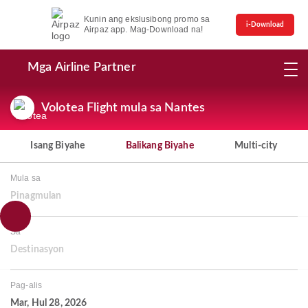
Kunin ang ekslusibong promo sa
i-Download
Airpaz app. Mag-Download na!
Mga Airline Partner
Volotea Flight mula sa Nantes
Isang Biyahe
Balikang Biyahe
Multi-city
Mula sa
Pinagmulan
Sa
Destinasyon
Pag-alis
Mar, Hul 28, 2026