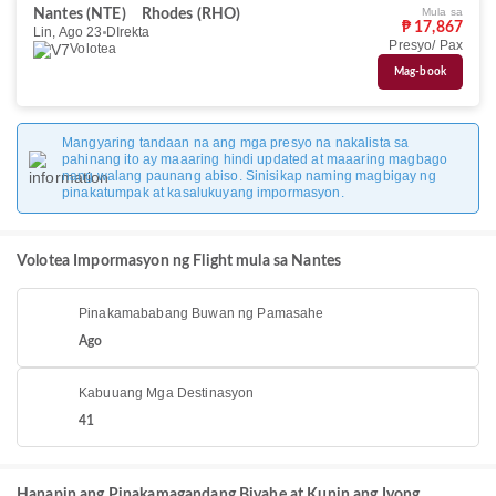
Mula sa
Nantes (NTE)
Rhodes (RHO)
₱ 17,867
Lin, Ago 23
DIrekta
Presyo/ Pax
Volotea
Mag-book
Mangyaring tandaan na ang mga presyo na nakalista sa
pahinang ito ay maaaring hindi updated at maaaring magbago
nang walang paunang abiso. Sinisikap naming magbigay ng
pinakatumpak at kasalukuyang impormasyon.
Volotea Impormasyon ng Flight mula sa Nantes
Pinakamababang Buwan ng Pamasahe
Ago
Kabuuang Mga Destinasyon
41
Hanapin ang Pinakamagandang Biyahe at Kunin ang Iyong