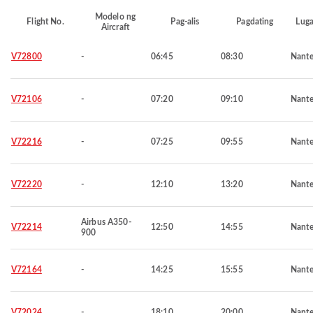
Modelo ng
Flight No.
Pag-alis
Pagdating
Luga
Aircraft
V72800
-
06:45
08:30
Nante
V72106
-
07:20
09:10
Nante
V72216
-
07:25
09:55
Nante
V72220
-
12:10
13:20
Nante
Airbus A350-
V72214
12:50
14:55
Nante
900
V72164
-
14:25
15:55
Nante
V72024
-
18:10
20:00
Nante