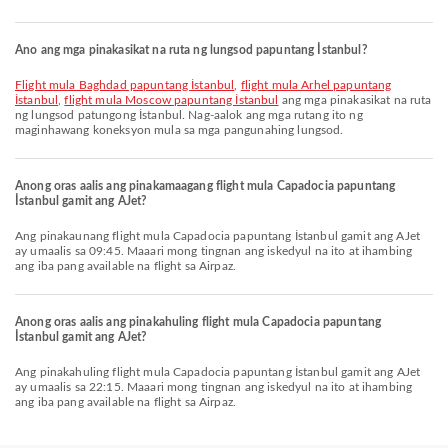
Ano ang mga pinakasikat na ruta ng lungsod papuntang İstanbul?
flight mula Baghdad papuntang İstanbul
,
flight mula Arhel papuntang
İstanbul
,
flight mula Moscow papuntang İstanbul
ang mga pinakasikat na ruta
ng lungsod patungong İstanbul. Nag-aalok ang mga rutang ito ng
maginhawang koneksyon mula sa mga pangunahing lungsod.
Anong oras aalis ang pinakamaagang flight mula Capadocia papuntang
İstanbul gamit ang AJet?
Ang pinakaunang flight mula Capadocia papuntang İstanbul gamit ang AJet
ay umaalis sa 09:45. Maaari mong tingnan ang iskedyul na ito at ihambing
ang iba pang available na flight sa Airpaz.
Anong oras aalis ang pinakahuling flight mula Capadocia papuntang
İstanbul gamit ang AJet?
Ang pinakahuling flight mula Capadocia papuntang İstanbul gamit ang AJet
ay umaalis sa 22:15. Maaari mong tingnan ang iskedyul na ito at ihambing
ang iba pang available na flight sa Airpaz.