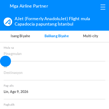
Mga Airline Partner
AJet (Formerly AnadoluJet) Flight mula
Capadocia papuntang İstanbul
Isang Biyahe
Balikang Biyahe
Multi-city
Mula sa
Pinagmulan
Sa
Destinasyon
Pag-alis
Lin, Ago 9, 2026
Pagbalik