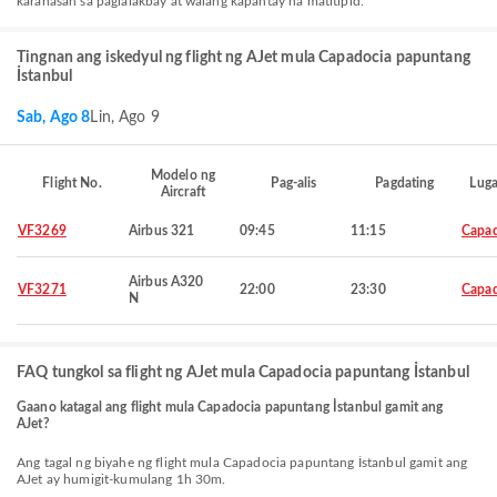
karanasan sa paglalakbay at walang kapantay na matitipid.
Tingnan ang iskedyul ng flight ng AJet mula Capadocia papuntang
İstanbul
Sab, Ago 8
Lin, Ago 9
Modelo ng
Flight No.
Pag-alis
Pagdating
Luga
Aircraft
VF3269
Airbus 321
09:45
11:15
Capad
Airbus A320
VF3271
22:00
23:30
Capad
N
FAQ tungkol sa flight ng AJet mula Capadocia papuntang İstanbul
Gaano katagal ang flight mula Capadocia papuntang İstanbul gamit ang
AJet?
Ang tagal ng biyahe ng flight mula Capadocia papuntang İstanbul gamit ang
AJet ay humigit-kumulang 1h 30m.