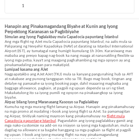
1
Hanapin ang Pinakamagandang Biyahe at Kunin ang Iyong
Perpektong Karanasan sa Pagbibiyahe
Simulan ang Iyong Paglalakbay mula Capadocia papuntang İstanbul
Ang mga flight ng AJet mula Capadocia papuntang İstanbul, na aalis mula sa
Paliparang ng Nevşehir Kapadokya (NAV) at darating sa Istanbul International
Airport (IST), ay tumatagal nang humigit-kumulang 1h 30m. Karaniwang mas
mababa ang presyo kapag nag-book ka nang maaga at nananatiling flexible sa
iyong mga petsa, kaya't ang maagang paghahambing ng mga opsyon ay ang
pinakamadaling paraan para makatipid.
Lumipad kasama ang AJet
Nagpapatakbo ang AJet AJet (TKJ) mula sa kanyang pangunahing hub sa AYT
at nakabase ang punong tanggapan nito sa TR. Bago mag-book, tingnan ang
detalye ng pamasahe sa iyong booking page, dahil maaaring magkaiba ang
baggage allowance, pagkain, at pagpili ng upuan depende sa uri ng tiket.
Makakatulong ito sa iyong pumili ng opsyon na pinakaangkop sa iyong
biyahe.
Airpaz bilang Iyong Maranasang Kasosyo sa Paglalakbay
Kumuha ng mga murang flight lamang sa Airpaz. Hanapin ang pinakamahusay
na mga promo at madaling i-book ang iyong flight sa AJet. Sa pamamagitan
ng Airpaz, tinitiyak naming mayroon kang pinakamahusay na
flight mula
Capadocia papuntang İstanbul
. Pagandahin ang iyong paglalakbay gamit ang
mga nako-customize na add-on na iniayon sa iyong mga kagustuhan, mula sa
dagdag na allowance sa bagahe hanggang sa mga pagkain sa flight at pagpili
ng upuan. I-book ang iyong murang flight na may pinakamagandang