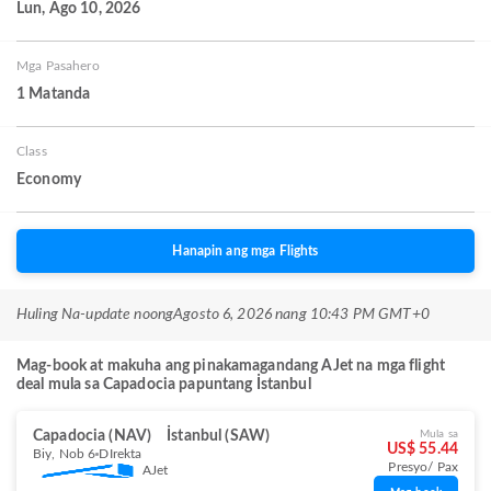
Lun, Ago 10, 2026
Mga Pasahero
1 Matanda
Class
Economy
Hanapin ang mga Flights
Huling Na-update noong
Agosto 6, 2026 nang 10:43 PM GMT+0
Mag-book at makuha ang pinakamagandang AJet na mga flight
deal mula sa Capadocia papuntang İstanbul
Capadocia (NAV)
İstanbul (SAW)
Mula sa
US$ 55.44
Biy, Nob 6
DIrekta
Presyo/ Pax
AJet