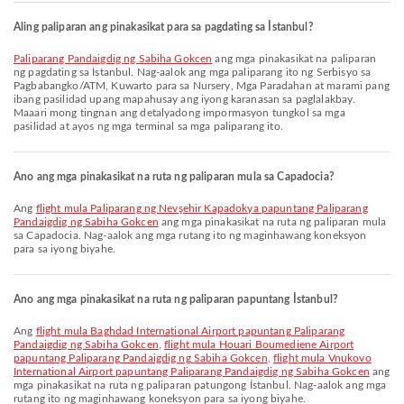
Aling paliparan ang pinakasikat para sa pagdating sa İstanbul?
Paliparang Pandaigdig ng Sabiha Gokcen
ang mga pinakasikat na paliparan
ng pagdating sa İstanbul. Nag-aalok ang mga paliparang ito ng Serbisyo sa
Pagbabangko/ATM, Kuwarto para sa Nursery, Mga Paradahan at marami pang
ibang pasilidad upang mapahusay ang iyong karanasan sa paglalakbay.
Maaari mong tingnan ang detalyadong impormasyon tungkol sa mga
pasilidad at ayos ng mga terminal sa mga paliparang ito.
Ano ang mga pinakasikat na ruta ng paliparan mula sa Capadocia?
Ang
flight mula Paliparang ng Nevşehir Kapadokya papuntang Paliparang
Pandaigdig ng Sabiha Gokcen
ang mga pinakasikat na ruta ng paliparan mula
sa Capadocia. Nag-aalok ang mga rutang ito ng maginhawang koneksyon
para sa iyong biyahe.
Ano ang mga pinakasikat na ruta ng paliparan papuntang İstanbul?
Ang
flight mula Baghdad International Airport papuntang Paliparang
Pandaigdig ng Sabiha Gokcen
,
flight mula Houari Boumediene Airport
papuntang Paliparang Pandaigdig ng Sabiha Gokcen
,
flight mula Vnukovo
International Airport papuntang Paliparang Pandaigdig ng Sabiha Gokcen
ang
mga pinakasikat na ruta ng paliparan patungong İstanbul. Nag-aalok ang mga
rutang ito ng maginhawang koneksyon para sa iyong biyahe.