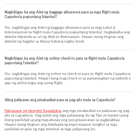
Nagbibigay ba ang AJet ng baggage allowance para sa mga flight mula
Capadocia papuntang İstanbul?
Oo, nagbibigay ang AJet ng baggage allowance para sa mga Lokal &
Internasyonal na flight mula Capadocia papuntang İstanbul. Nagkakaiba ang
detalye depende sa uri ng tiket at destinasyon. Maaari mong tingnan ang
detalye ng bagahe sa Airpaz habang nagbu-book.
Nagbibigay ba ang AJet ng online-check-in para sa flight mula Capadocia
papuntang İstanbul?
Oo, nagbibigay ang AJet ng online na check-in para sa flight mula Capadocia
papuntang İstanbul. Maaari kang mag-check-in sa pamamagitan ng website o
app ng airline bago ang iyong flight.
Aling paliparan ang pinakasikat para sa pag-alis mula sa Capadocia?
Paliparang ng Nevşehir Kapadokya
ang mga pinakasikat na paliparan ng pag-
alis sa Capadocia. Nag-aalok ang mga paliparang ito ng Taxi at marami pang
ibang pasilidad upang mapahusay ang iyong karanasan sa paglalakbay.
Maaari mong tingnan ang detalyadong impormasyon tungkol sa mga
pasilidad at ayos ng mga terminal sa mga paliparang ito.