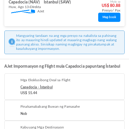
Capadocia (NAV)
İstanbul (SAW)
Mula sa
US$ 80.88
Huw, Ago 13
DIrekta
Presyo/ Pax
AJet
Mag-book
Mangyaring tandaan na ang mga presyo na nakalista sa pahinang
ito ay maaaring hindi updated at maaaring magbago nang walang
paunang abiso. Sinisikap naming magbigay ng pinakatumpak at
kasalukuyang impormasyon.
AJet Impormasyon ng Flight mula Capadocia papuntang İstanbul
Mga Eksklusibong Deal sa Flight
Capadocia - İstanbul
US$ 55.44
Pinakamababang Buwan ng Pamasahe
Nob
Kabuuang Mga Destinasyon