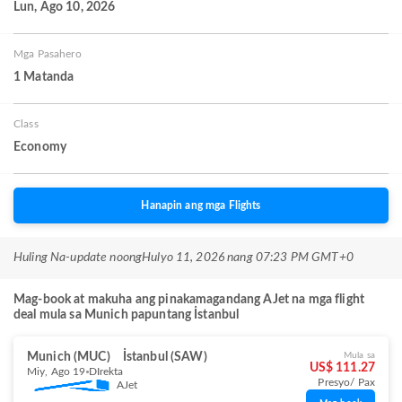
Lun, Ago 10, 2026
Mga Pasahero
1 Matanda
Class
Economy
Hanapin ang mga Flights
Huling Na-update noong
Hulyo 11, 2026 nang 07:23 PM GMT+0
Mag-book at makuha ang pinakamagandang AJet na mga flight
deal mula sa Munich papuntang İstanbul
Munich (MUC)
İstanbul (SAW)
Mula sa
US$ 111.27
Miy, Ago 19
DIrekta
Presyo/ Pax
AJet