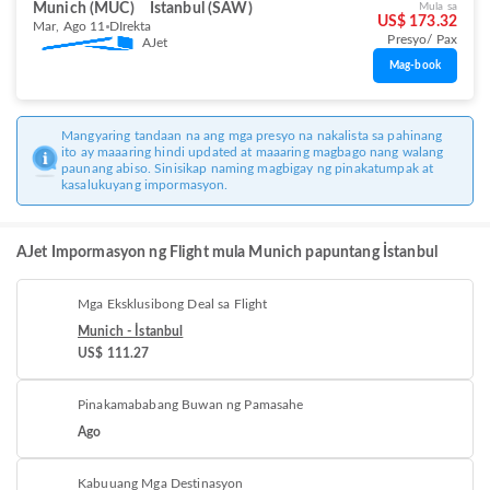
Munich (MUC)
İstanbul (SAW)
Mula sa
US$ 173.32
Mar, Ago 11
DIrekta
Presyo/ Pax
AJet
Mag-book
Mangyaring tandaan na ang mga presyo na nakalista sa pahinang
ito ay maaaring hindi updated at maaaring magbago nang walang
paunang abiso. Sinisikap naming magbigay ng pinakatumpak at
kasalukuyang impormasyon.
AJet Impormasyon ng Flight mula Munich papuntang İstanbul
Mga Eksklusibong Deal sa Flight
Munich - İstanbul
US$ 111.27
Pinakamababang Buwan ng Pamasahe
Ago
Kabuuang Mga Destinasyon