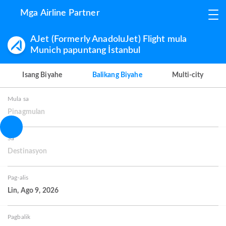
Mga Airline Partner
AJet (Formerly AnadoluJet) Flight mula
Munich papuntang İstanbul
Isang Biyahe
Balikang Biyahe
Multi-city
Mula sa
Pinagmulan
Sa
Destinasyon
Pag-alis
Lin, Ago 9, 2026
Pagbalik