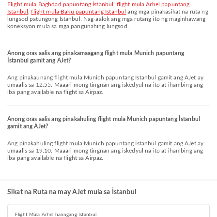
flight mula Baghdad papuntang İstanbul
,
flight mula Arhel papuntang
İstanbul
,
flight mula Baku papuntang İstanbul
ang mga pinakasikat na ruta ng
lungsod patungong İstanbul. Nag-aalok ang mga rutang ito ng maginhawang
koneksyon mula sa mga pangunahing lungsod.
Anong oras aalis ang pinakamaagang flight mula Munich papuntang
İstanbul gamit ang AJet?
Ang pinakaunang flight mula Munich papuntang İstanbul gamit ang AJet ay
umaalis sa 12:55. Maaari mong tingnan ang iskedyul na ito at ihambing ang
iba pang available na flight sa Airpaz.
Anong oras aalis ang pinakahuling flight mula Munich papuntang İstanbul
gamit ang AJet?
Ang pinakahuling flight mula Munich papuntang İstanbul gamit ang AJet ay
umaalis sa 19:10. Maaari mong tingnan ang iskedyul na ito at ihambing ang
iba pang available na flight sa Airpaz.
Sikat na Ruta na may AJet mula sa İstanbul
Flight Mula Arhel hanngang İstanbul