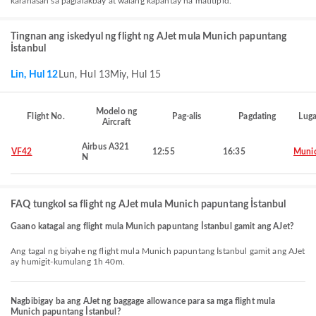
karanasan sa paglalakbay at walang kapantay na matitipid.
Tingnan ang iskedyul ng flight ng AJet mula Munich papuntang
İstanbul
Lin, Hul 12
Lun, Hul 13
Miy, Hul 15
Modelo ng
Flight No.
Pag-alis
Pagdating
Luga
Aircraft
Airbus A321
VF42
12:55
16:35
Muni
N
FAQ tungkol sa flight ng AJet mula Munich papuntang İstanbul
Gaano katagal ang flight mula Munich papuntang İstanbul gamit ang AJet?
Ang tagal ng biyahe ng flight mula Munich papuntang İstanbul gamit ang AJet
ay humigit-kumulang 1h 40m.
Nagbibigay ba ang AJet ng baggage allowance para sa mga flight mula
Munich papuntang İstanbul?