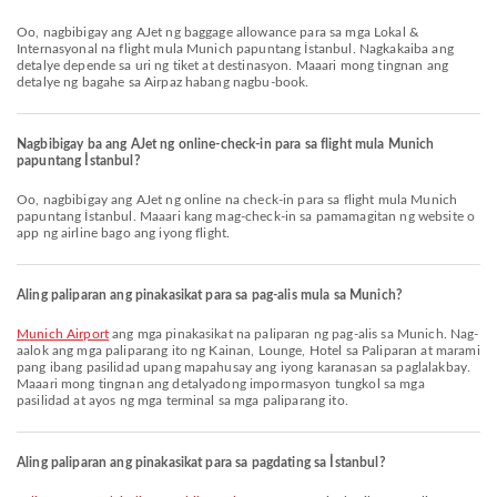
Oo, nagbibigay ang AJet ng baggage allowance para sa mga Lokal &
Internasyonal na flight mula Munich papuntang İstanbul. Nagkakaiba ang
detalye depende sa uri ng tiket at destinasyon. Maaari mong tingnan ang
detalye ng bagahe sa Airpaz habang nagbu-book.
Nagbibigay ba ang AJet ng online-check-in para sa flight mula Munich
papuntang İstanbul?
Oo, nagbibigay ang AJet ng online na check-in para sa flight mula Munich
papuntang İstanbul. Maaari kang mag-check-in sa pamamagitan ng website o
app ng airline bago ang iyong flight.
Aling paliparan ang pinakasikat para sa pag-alis mula sa Munich?
Munich Airport
ang mga pinakasikat na paliparan ng pag-alis sa Munich. Nag-
aalok ang mga paliparang ito ng Kainan, Lounge, Hotel sa Paliparan at marami
pang ibang pasilidad upang mapahusay ang iyong karanasan sa paglalakbay.
Maaari mong tingnan ang detalyadong impormasyon tungkol sa mga
pasilidad at ayos ng mga terminal sa mga paliparang ito.
Aling paliparan ang pinakasikat para sa pagdating sa İstanbul?