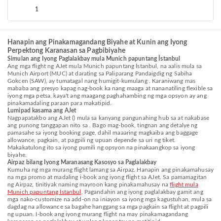
1
Hanapin ang Pinakamagandang Biyahe at Kunin ang Iyong
Perpektong Karanasan sa Pagbibiyahe
Simulan ang Iyong Paglalakbay mula Munich papuntang İstanbul
Ang mga flight ng AJet mula Munich papuntang İstanbul, na aalis mula sa
Munich Airport (MUC) at darating sa Paliparang Pandaigdig ng Sabiha
Gokcen (SAW), ay tumatagal nang humigit-kumulang . Karaniwang mas
mababa ang presyo kapag nag-book ka nang maaga at nananatiling flexible sa
iyong mga petsa, kaya't ang maagang paghahambing ng mga opsyon ay ang
pinakamadaling paraan para makatipid.
Lumipad kasama ang AJet
Nagpapatakbo ang AJet () mula sa kanyang pangunahing hub sa at nakabase
ang punong tanggapan nito sa . Bago mag-book, tingnan ang detalye ng
pamasahe sa iyong booking page, dahil maaaring magkaiba ang baggage
allowance, pagkain, at pagpili ng upuan depende sa uri ng tiket.
Makakatulong ito sa iyong pumili ng opsyon na pinakaangkop sa iyong
biyahe.
Airpaz bilang Iyong Maranasang Kasosyo sa Paglalakbay
Kumuha ng mga murang flight lamang sa Airpaz. Hanapin ang pinakamahusay
na mga promo at madaling i-book ang iyong flight sa AJet. Sa pamamagitan
ng Airpaz, tinitiyak naming mayroon kang pinakamahusay na
flight mula
Munich papuntang İstanbul
. Pagandahin ang iyong paglalakbay gamit ang
mga nako-customize na add-on na iniayon sa iyong mga kagustuhan, mula sa
dagdag na allowance sa bagahe hanggang sa mga pagkain sa flight at pagpili
ng upuan. I-book ang iyong murang flight na may pinakamagandang