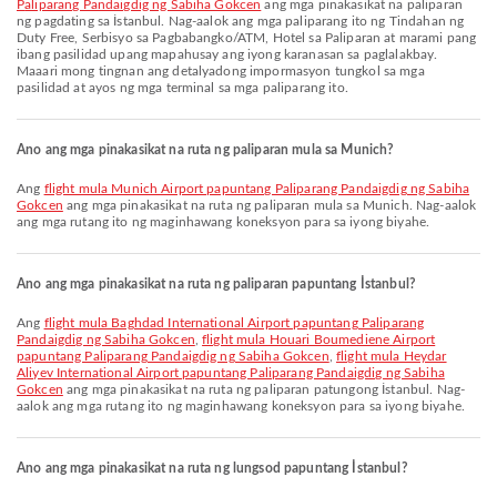
Paliparang Pandaigdig ng Sabiha Gokcen
ang mga pinakasikat na paliparan
ng pagdating sa İstanbul. Nag-aalok ang mga paliparang ito ng Tindahan ng
Duty Free, Serbisyo sa Pagbabangko/ATM, Hotel sa Paliparan at marami pang
ibang pasilidad upang mapahusay ang iyong karanasan sa paglalakbay.
Maaari mong tingnan ang detalyadong impormasyon tungkol sa mga
pasilidad at ayos ng mga terminal sa mga paliparang ito.
Ano ang mga pinakasikat na ruta ng paliparan mula sa Munich?
Ang
flight mula Munich Airport papuntang Paliparang Pandaigdig ng Sabiha
Gokcen
ang mga pinakasikat na ruta ng paliparan mula sa Munich. Nag-aalok
ang mga rutang ito ng maginhawang koneksyon para sa iyong biyahe.
Ano ang mga pinakasikat na ruta ng paliparan papuntang İstanbul?
Ang
flight mula Baghdad International Airport papuntang Paliparang
Pandaigdig ng Sabiha Gokcen
,
flight mula Houari Boumediene Airport
papuntang Paliparang Pandaigdig ng Sabiha Gokcen
,
flight mula Heydar
Aliyev International Airport papuntang Paliparang Pandaigdig ng Sabiha
Gokcen
ang mga pinakasikat na ruta ng paliparan patungong İstanbul. Nag-
aalok ang mga rutang ito ng maginhawang koneksyon para sa iyong biyahe.
Ano ang mga pinakasikat na ruta ng lungsod papuntang İstanbul?