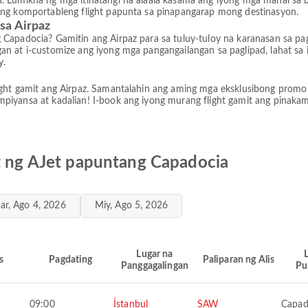
. Lumikha ng mga itinatangi na alaala kasama ang iyong mga mahal sa 
 ng komportableng flight papunta sa pinapangarap mong destinasyon.
sa Airpaz
 Capadocia? Gamitin ang Airpaz para sa tuluy-tuloy na karanasan sa p
n at i-customize ang iyong mga pangangailangan sa paglipad, lahat sa 
y.
ight gamit ang Airpaz. Samantalahin ang aming mga eksklusibong prom
iyansa at kadalian! I-book ang iyong murang flight gamit ang pinaka
ht ng AJet papuntang Capadocia
ar, Ago 4, 2026
Miy, Ago 5, 2026
Lugar na
s
Pagdating
Paliparan ng Alis
Panggagalingan
Pu
09:00
İstanbul
SAW
Capad