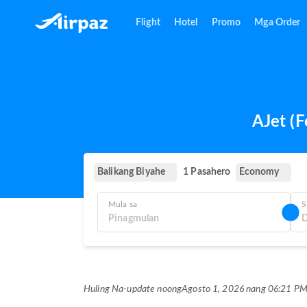
Flight
Hotel
Promo
Mga Order
AJet (
Balikang Biyahe
Economy
1 Pasahero
Mula sa
S
Huling Na-update noong
Agosto 1, 2026 nang 06:21 