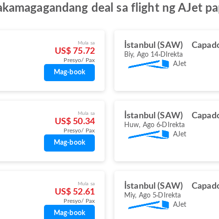
kamagagandang deal sa flight ng AJet p
Mula sa
İstanbul (SAW)
Capado
US$ 75.72
Biy, Ago 14
DIrekta
Presyo/ Pax
AJet
Mag-book
Mula sa
İstanbul (SAW)
Capado
US$ 50.34
Huw, Ago 6
DIrekta
Presyo/ Pax
AJet
Mag-book
Mula sa
İstanbul (SAW)
Capado
US$ 52.61
Miy, Ago 5
DIrekta
Presyo/ Pax
AJet
Mag-book