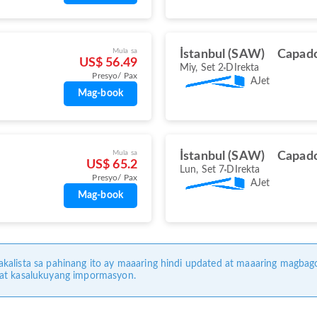
Mula sa
İstanbul (SAW)
Capado
US$ 56.49
Miy, Set 2
DIrekta
Presyo/ Pax
AJet
Mag-book
Mula sa
İstanbul (SAW)
Capado
US$ 65.2
Lun, Set 7
DIrekta
Presyo/ Pax
AJet
Mag-book
kalista sa pahinang ito ay maaaring hindi updated at maaaring magbag
 at kasalukuyang impormasyon.