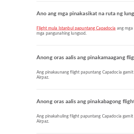
Ano ang mga pinakasikat na ruta ng lu
flight mula İstanbul papuntang Capadocia
ang mga p
mga pangunahing lungsod.
Anong oras aalis ang pinakamaagang fli
Ang pinakaunang flight papuntang Capadocia gamit ang AJet ay umaalis nang 07:45. Maaari mong tingnan ang iskedyul na ito at ihambing ang iba pang available na flight sa
Airpaz.
Anong oras aalis ang pinakabagong flig
Ang pinakahuling flight papuntang Capadocia gamit ang AJet ay umaalis nang 22:15. Maaari mong tingnan ang iskedyul na ito at ihambing ang iba pang available na flight sa
Airpaz.