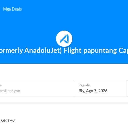
Mga Deals
Formerly AnadoluJet) Flight papuntang Ca
a
Pag-alis
Biy, Ago 7, 2026
PM GMT+0