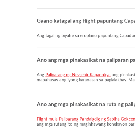
Gaano katagal ang flight papuntang Cap
Ang tagal ng biyahe sa eroplano papuntang Capado
Ano ang mga pinakasikat na paliparan p
Ang
Paliparang ng Nevşehir Kapadokya
ang pinakasi
mapahusay ang iyong karanasan sa paglalakbay. Maa
Ano ang mga pinakasikat na ruta ng pal
flight mula Paliparang Pandaigdig ng Sabiha Gokc
ang mga rutang ito ng maginhawang koneksyon para