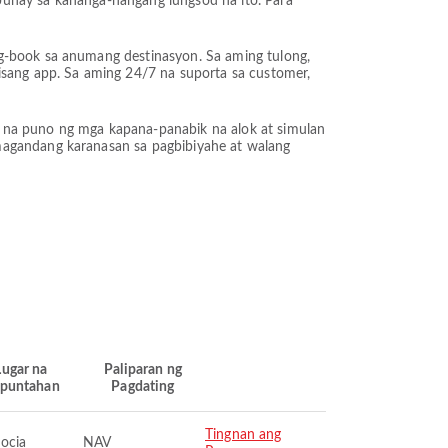
buhay sa kahanga-hangang lungsod na ito. Para
ag-book sa anumang destinasyon. Sa aming tulong,
isang app. Sa aming 24/7 na suporta sa customer,
o na puno ng mga kapana-panabik na alok at simulan
magandang karanasan sa pagbibiyahe at walang
Lugar na
Paliparan ng
puntahan
Pagdating
Tingnan ang
ocia
NAV