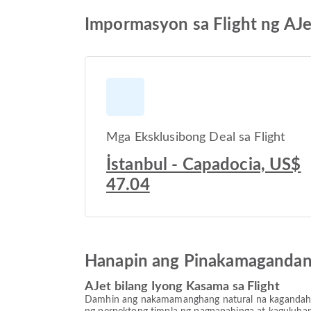
Impormasyon sa Flight ng AJ
Mga Eksklusibong Deal sa Flight
İstanbul - Capadocia, US$
47.04
Hanapin ang Pinakamagandang
AJet bilang Iyong Kasama sa Flight
Damhin ang nakamamanghang natural na kagandahan 