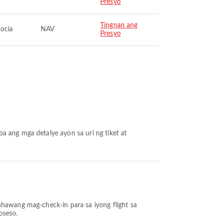
Presyo
Tingnan ang
ocia
NAV
Presyo
oseso.