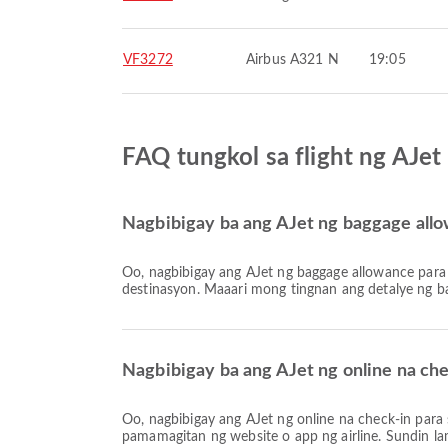
VF3272
Airbus A321 N
19:05
FAQ tungkol sa flight ng AJe
Nagbibigay ba ang AJet ng baggage all
Oo, nagbibigay ang AJet ng baggage allowance para sa mga Lokal & Internasyonal na flight papuntang Capadocia. Nagkakaiba ang mga detalye ayon sa uri ng tiket at
destinasyon. Maaari mong tingnan ang detalye ng 
Nagbibigay ba ang AJet ng online na ch
Oo, nagbibigay ang AJet ng online na check-in para sa mga flight papuntang Capadocia, na nagpapahintulot sa iyo na maginhawang mag-check-in para sa iyong flight sa
pamamagitan ng website o app ng airline. Sundin l