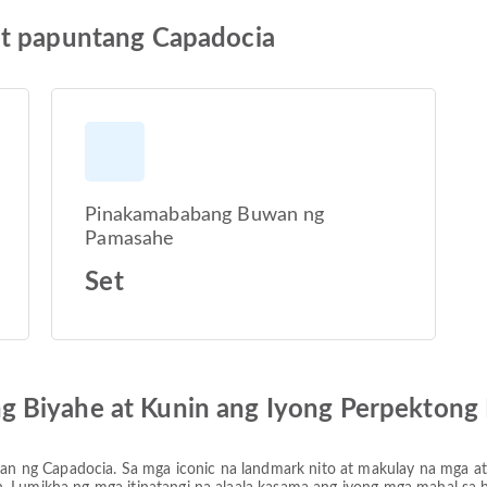
et papuntang Capadocia
Pinakamababang Buwan ng
Pamasahe
Set
 Biyahe at Kunin ang Iyong Perpektong 
ng Capadocia. Sa mga iconic na landmark nito at makulay na mga atra