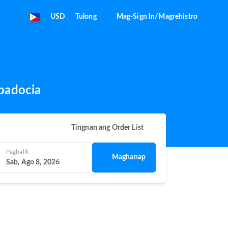
USD
Tulong
Mag-Sign In/Magrehistro
padocia
Tingnan ang Order List
Pagbalik
Maghanap
Sab, Ago 8, 2026