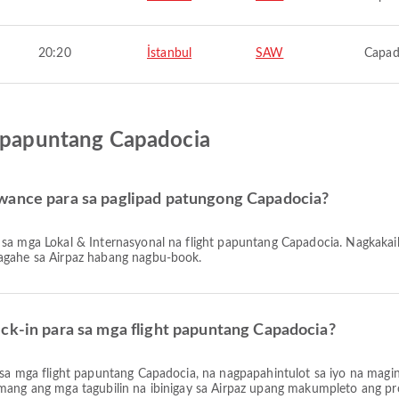
20:20
İstanbul
SAW
Capad
t papuntang Capadocia
owance para sa paglipad patungong Capadocia?
bagahe sa Airpaz habang nagbu-book.
eck-in para sa mga flight papuntang Capadocia?
amang ang mga tagubilin na ibinigay sa Airpaz upang makumpleto ang pr