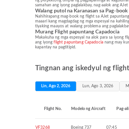
ng perpektong timpla ng pagpapahinga at kaguluhan
samahan ang iyong paglalakbay, nag-aalok ang AJet
Walang putol na Karanasan sa Pag-book 
Nahihirapang mag-book ng flight sa AJet papuntang
maaari kang magdagdag ng mga espesyal na kahilinga
tiyaking maayos at walang problema ang paglalakba
Murang Flight papuntang Capadocia
Makakuha ng mga espesyal na alok para sa iyong fl
ang iyong
flight papuntang Capadocia
nang may kump
kapantay na pagtitipid.
Tingnan ang iskedyul ng flig
Lin, Ago 2, 2026
Lun, Ago 3, 2026
M
Flight No.
Modelo ng Aircraft
Pag-ali
VF3268
Boeing 737
07:45