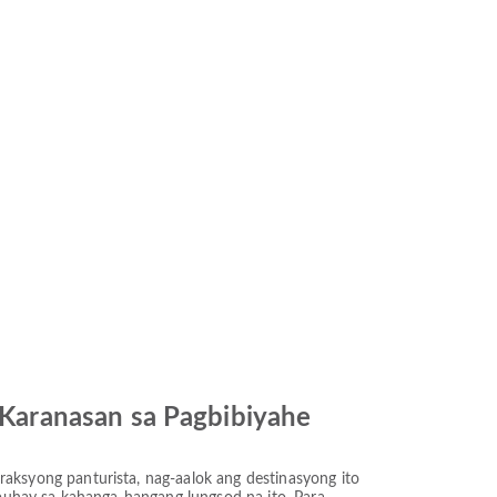
Karanasan sa Pagbibiyahe
ksyong panturista, nag-aalok ang destinasyong ito