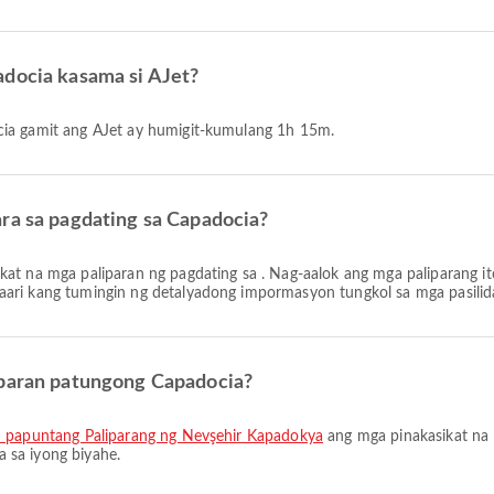
adocia kasama si AJet?
cia gamit ang AJet ay humigit-kumulang 1h 15m.
ara sa pagdating sa Capadocia?
kat na mga paliparan ng pagdating sa . Nag-aalok ang mga paliparang it
ari kang tumingin ng detalyadong impormasyon tungkol sa mga pasilidad
iparan patungong Capadocia?
en papuntang Paliparang ng Nevşehir Kapadokya
ang mga pinakasikat na 
 sa iyong biyahe.