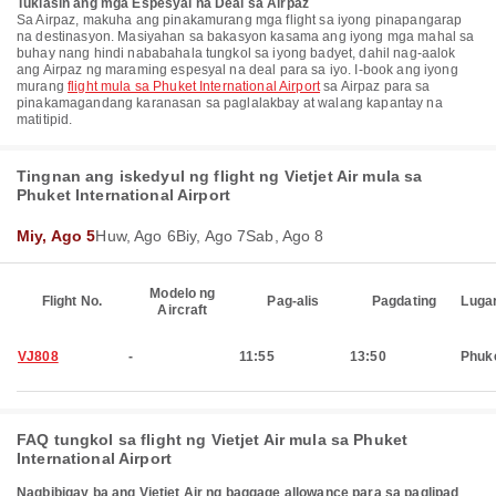
Tuklasin ang mga Espesyal na Deal sa Airpaz
Sa Airpaz, makuha ang pinakamurang mga flight sa iyong pinapangarap
na destinasyon. Masiyahan sa bakasyon kasama ang iyong mga mahal sa
buhay nang hindi nababahala tungkol sa iyong badyet, dahil nag-aalok
ang Airpaz ng maraming espesyal na deal para sa iyo. I-book ang iyong
murang
flight mula sa Phuket International Airport
sa Airpaz para sa
pinakamagandang karanasan sa paglalakbay at walang kapantay na
matitipid.
Tingnan ang iskedyul ng flight ng Vietjet Air mula sa
Phuket International Airport
Miy, Ago 5
Huw, Ago 6
Biy, Ago 7
Sab, Ago 8
Modelo ng
Flight No.
Pag-alis
Pagdating
Luga
Aircraft
VJ808
-
11:55
13:50
Phuk
FAQ tungkol sa flight ng Vietjet Air mula sa Phuket
International Airport
Nagbibigay ba ang Vietjet Air ng baggage allowance para sa paglipad