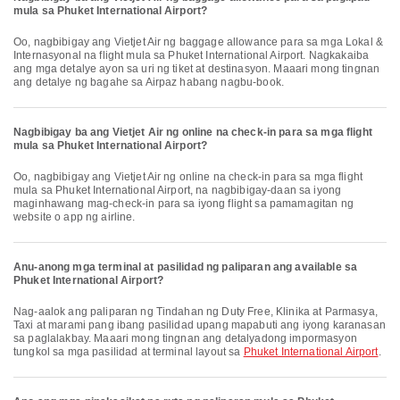
mula sa Phuket International Airport?
Oo, nagbibigay ang Vietjet Air ng baggage allowance para sa mga Lokal &
Internasyonal na flight mula sa Phuket International Airport. Nagkakaiba
ang mga detalye ayon sa uri ng tiket at destinasyon. Maaari mong tingnan
ang detalye ng bagahe sa Airpaz habang nagbu-book.
Nagbibigay ba ang Vietjet Air ng online na check-in para sa mga flight
mula sa Phuket International Airport?
Oo, nagbibigay ang Vietjet Air ng online na check-in para sa mga flight
mula sa Phuket International Airport, na nagbibigay-daan sa iyong
maginhawang mag-check-in para sa iyong flight sa pamamagitan ng
website o app ng airline.
Anu-anong mga terminal at pasilidad ng paliparan ang available sa
Phuket International Airport?
Nag-aalok ang paliparan ng Tindahan ng Duty Free, Klinika at Parmasya,
Taxi at marami pang ibang pasilidad upang mapabuti ang iyong karanasan
sa paglalakbay. Maaari mong tingnan ang detalyadong impormasyon
tungkol sa mga pasilidad at terminal layout sa
Phuket International Airport
.