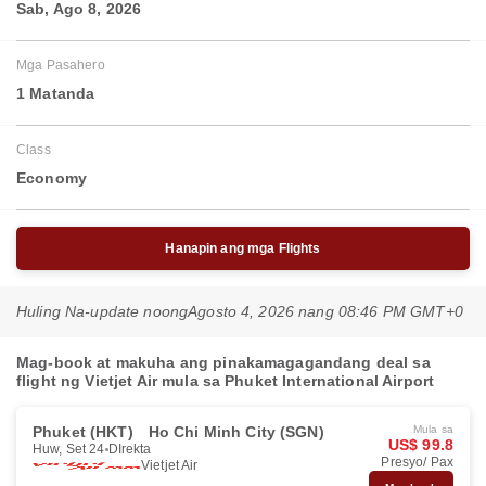
Sab, Ago 8, 2026
Mga Pasahero
1 Matanda
Class
Economy
Hanapin ang mga Flights
Huling Na-update noong
Agosto 4, 2026 nang 08:46 PM GMT+0
Mag-book at makuha ang pinakamagagandang deal sa
flight ng Vietjet Air mula sa Phuket International Airport
Phuket (HKT)
Ho Chi Minh City (SGN)
Mula sa
US$ 99.8
Huw, Set 24
DIrekta
Presyo/ Pax
Vietjet Air