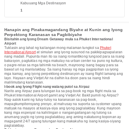
Kabuuang Mga Destinasyon
1
Hanapin ang Pinakamagandang Biyahe at Kunin ang Iyong
Perpektong Karanasan sa Pagbibiyahe
Bisitahin ang Iyong Dream Getaway mula sa Phuket International
Airport
Tuklasin ang lahat ng kailangan mong malaman tungkol sa
Phuket
International Airport
at simulan ang iyong susunod na pakikipagsapalaran
nang madali. Pupunta man ito sa isang romantikong lungsod para sa isang
bakasyon, pagtuklas ng mga makulay na urban center na puno ng kultura,
o pagre-relax sa mga tahimik na beach, mayroong isang bagay para sa
bawat uri ng manlalakbay. Sa isang hanay ng mga pagpipilian sa iyong
mga kamay, ang iyong perpektong destinasyon ay isang flight lamang ang
layo. Hayaan ang Vietjet Air na dalhin ka doon para sa isang hindi
malilimutang karanasan.
I-book ang Iyong Flight nang walang putol sa Airpaz
Narito ang Airpaz para tulungan ka sa pag-book ng mga flight mula sa
Phuket International Airport gamit ang Vietjet Air. Bakit pumili ng Airpaz?
Nag-aalok kami ng tuluy-tuloy na karanasan sa pag-book,
mapagkumpitensyang presyo, at mahusay na suporta sa customer upang
matiyak na maayos at kasiya-siya ang iyong paglalakbay. Kung mayroon
kang mga espesyal na kahilingan o nangangailangan ng tulong sa
anumang yugto ng iyong paglalakbay, ang aming nakatuong koponan ay
magagamit 24/7 upang tulungan kang makakuha ng isang kasiya-siyang
paglalakbay.