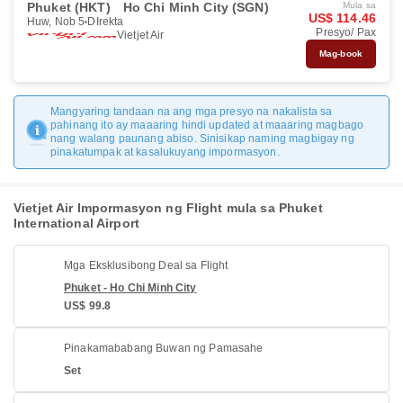
Phuket (HKT)
Ho Chi Minh City (SGN)
Mula sa
US$ 114.46
Huw, Nob 5
DIrekta
Presyo/ Pax
Vietjet Air
Mag-book
Mangyaring tandaan na ang mga presyo na nakalista sa
pahinang ito ay maaaring hindi updated at maaaring magbago
nang walang paunang abiso. Sinisikap naming magbigay ng
pinakatumpak at kasalukuyang impormasyon.
Vietjet Air Impormasyon ng Flight mula sa Phuket
International Airport
Mga Eksklusibong Deal sa Flight
Phuket - Ho Chi Minh City
US$ 99.8
Pinakamababang Buwan ng Pamasahe
Set