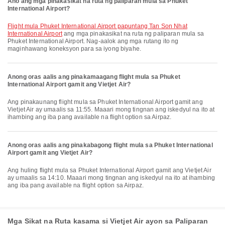
Ano ang mga pinakasikat na ruta ng paliparan mula sa Phuket
International Airport?
flight mula Phuket International Airport papuntang Tan Son Nhat
International Airport
ang mga pinakasikat na ruta ng paliparan mula sa
Phuket International Airport. Nag-aalok ang mga rutang ito ng
maginhawang koneksyon para sa iyong biyahe.
Anong oras aalis ang pinakamaagang flight mula sa Phuket
International Airport gamit ang Vietjet Air?
Ang pinakaunang flight mula sa Phuket International Airport gamit ang
Vietjet Air ay umaalis sa 11:55. Maaari mong tingnan ang iskedyul na ito at
ihambing ang iba pang available na flight option sa Airpaz.
Anong oras aalis ang pinakabagong flight mula sa Phuket International
Airport gamit ang Vietjet Air?
Ang huling flight mula sa Phuket International Airport gamit ang Vietjet Air
ay umaalis sa 14:10. Maaari mong tingnan ang iskedyul na ito at ihambing
ang iba pang available na flight option sa Airpaz.
Mga Sikat na Ruta kasama si Vietjet Air ayon sa Paliparan