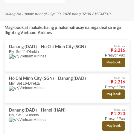
Huling Na-update noong
Hulyo 30, 2026 nang 02:06 AM GMT+0
Mag-book at makakuha ng pinakamahusay na mga deal sa mga
flight ng Vietnam Airlines
Mula sa
Danang (DAD)
Ho Chi Minh City (SGN)
₱ 2,216
Biy, Set 11
DIrekta
Presyo/ Pax
Vietnam Airlines
Mag-book
Mula sa
Ho Chi Minh City (SGN)
Danang (DAD)
₱ 2,216
Miy, Set 16
DIrekta
Presyo/ Pax
Vietnam Airlines
Mag-book
Mula sa
Danang (DAD)
Hanoi (HAN)
₱ 2,220
Biy, Set 11
DIrekta
Presyo/ Pax
Vietnam Airlines
Mag-book