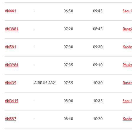
VN441
-
06:50
09:45
Seoul
VN3881
-
07:20
08:45
Bang
VN581
-
07:30
09:30
Kaohs
VN3984
-
07:35
09:10
Phuke
VN435
AIRBUS A321
07:55
10:30
Busa
VN3415
-
08:00
10:35
Seoul
VN587
-
08:40
10:20
Kaohs