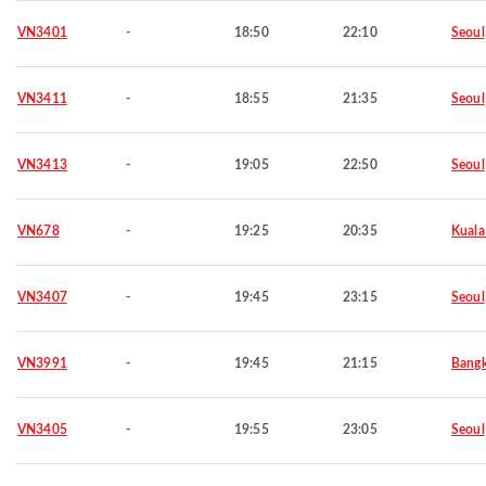
VN3401
-
18:50
22:10
Seoul
VN3411
-
18:55
21:35
Seoul
VN3413
-
19:05
22:50
Seoul
VN678
-
19:25
20:35
Kuala
VN3407
-
19:45
23:15
Seoul
VN3991
-
19:45
21:15
Bang
VN3405
-
19:55
23:05
Seoul