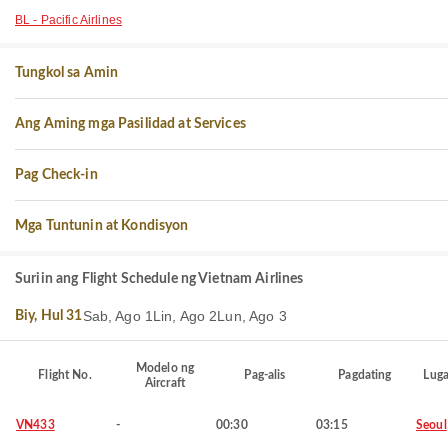
BL - Pacific Airlines
Tungkol sa Amin
Ang Aming mga Pasilidad at Services
Pag Check-in
Mga Tuntunin at Kondisyon
Suriin ang Flight Schedule ng Vietnam Airlines
Sab, Ago 1
Lin, Ago 2
Lun, Ago 3
Biy, Hul 31
Modelo ng
Flight No.
Pag-alis
Pagdating
Luga
Aircraft
VN433
-
00:30
03:15
Seoul