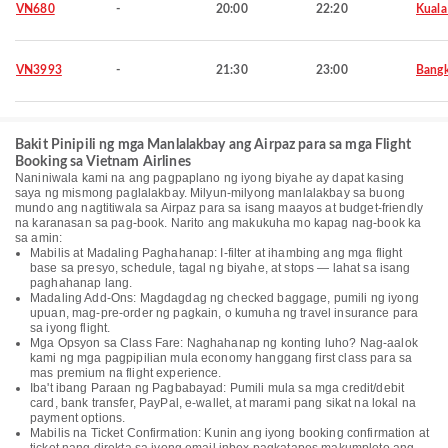
VN680
-
20:00
22:20
Kuala
VN3993
-
21:30
23:00
Bang
Bakit Pinipili ng mga Manlalakbay ang Airpaz para sa mga Flight
Booking sa Vietnam Airlines
Naniniwala kami na ang pagpaplano ng iyong biyahe ay dapat kasing
saya ng mismong paglalakbay. Milyun-milyong manlalakbay sa buong
mundo ang nagtitiwala sa Airpaz para sa isang maayos at budget-friendly
na karanasan sa pag-book. Narito ang makukuha mo kapag nag-book ka
sa amin:
Mabilis at Madaling Paghahanap: I-filter at ihambing ang mga flight
base sa presyo, schedule, tagal ng biyahe, at stops — lahat sa isang
paghahanap lang.
Madaling Add-Ons: Magdagdag ng checked baggage, pumili ng iyong
upuan, mag-pre-order ng pagkain, o kumuha ng travel insurance para
sa iyong flight.
Mga Opsyon sa Class Fare: Naghahanap ng konting luho? Nag-aalok
kami ng mga pagpipilian mula economy hanggang first class para sa
mas premium na flight experience.
Iba't ibang Paraan ng Pagbabayad: Pumili mula sa mga credit/debit
card, bank transfer, PayPal, e-wallet, at marami pang sikat na lokal na
payment options.
Mabilis na Ticket Confirmation: Kunin ang iyong booking confirmation at