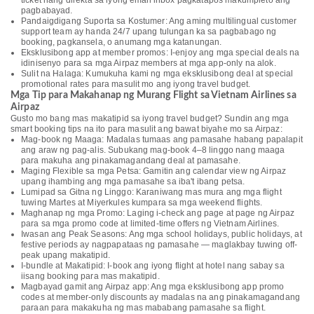
ticket nang direkta sa iyong email inbox pagkatapos makumpleto ang
pagbabayad.
Pandaigdigang Suporta sa Kostumer: Ang aming multilingual customer
support team ay handa 24/7 upang tulungan ka sa pagbabago ng
booking, pagkansela, o anumang mga katanungan.
Eksklusibong app at member promos: I-enjoy ang mga special deals na
idinisenyo para sa mga Airpaz members at mga app-only na alok.
Sulit na Halaga: Kumukuha kami ng mga eksklusibong deal at special
promotional rates para masulit mo ang iyong travel budget.
Mga Tip para Makahanap ng Murang Flight sa Vietnam Airlines sa
Airpaz
Gusto mo bang mas makatipid sa iyong travel budget? Sundin ang mga
smart booking tips na ito para masulit ang bawat biyahe mo sa Airpaz:
Mag-book ng Maaga: Madalas tumaas ang pamasahe habang papalapit
ang araw ng pag-alis. Subukang mag-book 4–8 linggo nang maaga
para makuha ang pinakamagandang deal at pamasahe.
Maging Flexible sa mga Petsa: Gamitin ang calendar view ng Airpaz
upang ihambing ang mga pamasahe sa iba't ibang petsa.
Lumipad sa Gitna ng Linggo: Karaniwang mas mura ang mga flight
tuwing Martes at Miyerkules kumpara sa mga weekend flights.
Maghanap ng mga Promo: Laging i-check ang page at page ng Airpaz
para sa mga promo code at limited-time offers ng Vietnam Airlines.
Iwasan ang Peak Seasons: Ang mga school holidays, public holidays, at
festive periods ay nagpapataas ng pamasahe — maglakbay tuwing off-
peak upang makatipid.
I-bundle at Makatipid: I-book ang iyong flight at hotel nang sabay sa
iisang booking para mas makatipid.
Magbayad gamit ang Airpaz app: Ang mga eksklusibong app promo
codes at member-only discounts ay madalas na ang pinakamagandang
paraan para makakuha ng mas mababang pamasahe sa flight.