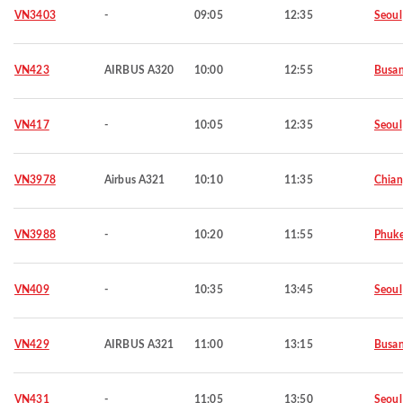
VN3403
-
09:05
12:35
Seoul
VN423
AIRBUS A320
10:00
12:55
Busa
VN417
-
10:05
12:35
Seoul
VN3978
Airbus A321
10:10
11:35
Chian
VN3988
-
10:20
11:55
Phuke
VN409
-
10:35
13:45
Seoul
VN429
AIRBUS A321
11:00
13:15
Busa
VN431
-
11:05
13:50
Seoul