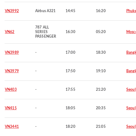
VN3992
Airbus A321
14:45
16:20
Phuke
787 ALL
VN62
SERIES
16:30
05:20
Mosc
PASSENGER
VN3989
-
17:00
18:30
Bang
VN3979
-
17:50
19:10
Bang
VN403
-
17:55
21:20
Seoul
VN415
-
18:05
20:35
Seoul
VN3441
-
18:20
21:05
Seoul