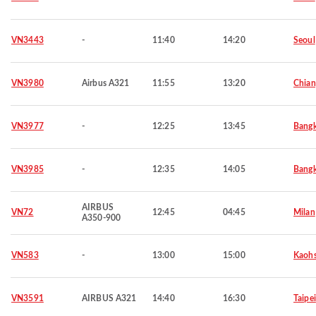
VN3443
-
11:40
14:20
Seoul
VN3980
Airbus A321
11:55
13:20
Chian
VN3977
-
12:25
13:45
Bang
VN3985
-
12:35
14:05
Bang
AIRBUS
VN72
12:45
04:45
Milan
A350-900
VN583
-
13:00
15:00
Kaohs
VN3591
AIRBUS A321
14:40
16:30
Taipei