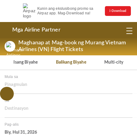
Kunin ang ekslusibong promo sa
i-Download
Airpaz app. Mag-Download na!
Mga Airline Partner
Maghanap at Mag-book ng Murang Vietnam
Airlines (VN) Flight Tickets
Isang Biyahe
Balikang Biyahe
Multi-city
Mula sa
Pinagmulan
Sa
Destinasyon
Pag-alis
Biy, Hul 31, 2026