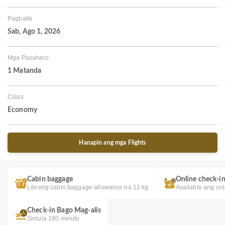
Pagbalik
Sab, Ago 1, 2026
Mga Pasahero
1 Matanda
Class
Economy
Hanapin ang mga Flights
Cabin baggage
Online check-i
Libreng cabin baggage allowance na 12 kg
Available ang onl
Check-in Bago Mag-alis
Simula 180 minuto