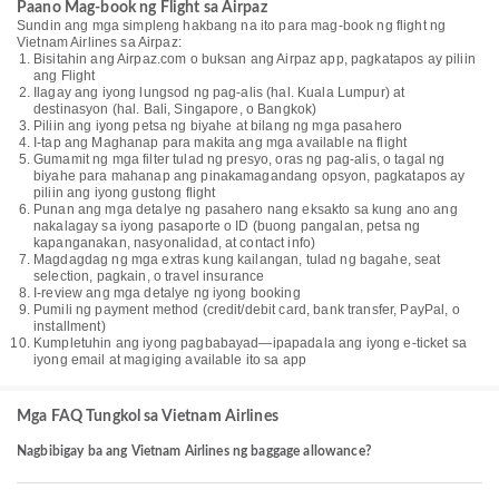
Paano Mag-book ng Flight sa Airpaz
Sundin ang mga simpleng hakbang na ito para mag-book ng flight ng
Vietnam Airlines sa Airpaz:
Bisitahin ang Airpaz.com o buksan ang Airpaz app, pagkatapos ay piliin
ang Flight
Ilagay ang iyong lungsod ng pag-alis (hal. Kuala Lumpur) at
destinasyon (hal. Bali, Singapore, o Bangkok)
Piliin ang iyong petsa ng biyahe at bilang ng mga pasahero
I-tap ang Maghanap para makita ang mga available na flight
Gumamit ng mga filter tulad ng presyo, oras ng pag-alis, o tagal ng
biyahe para mahanap ang pinakamagandang opsyon, pagkatapos ay
piliin ang iyong gustong flight
Punan ang mga detalye ng pasahero nang eksakto sa kung ano ang
nakalagay sa iyong pasaporte o ID (buong pangalan, petsa ng
kapanganakan, nasyonalidad, at contact info)
Magdagdag ng mga extras kung kailangan, tulad ng bagahe, seat
selection, pagkain, o travel insurance
I-review ang mga detalye ng iyong booking
Pumili ng payment method (credit/debit card, bank transfer, PayPal, o
installment)
Kumpletuhin ang iyong pagbabayad—ipapadala ang iyong e-ticket sa
iyong email at magiging available ito sa app
Mga FAQ Tungkol sa Vietnam Airlines
Nagbibigay ba ang Vietnam Airlines ng baggage allowance?