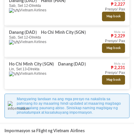
Mula sa
Danang (DAD)
Hanoi (HAN)
₱ 2,227
Sab, Set 12
DIrekta
Presyo/ Pax
Vietnam Airlines
Mag-book
Mula sa
Danang (DAD)
Ho Chi Minh City (SGN)
₱ 2,229
Sab, Set 12
DIrekta
Presyo/ Pax
Vietnam Airlines
Mag-book
Mula sa
Ho Chi Minh City (SGN)
Danang (DAD)
₱ 2,231
Lin, Set 13
DIrekta
Presyo/ Pax
Vietnam Airlines
Mag-book
Mangyaring tandaan na ang mga presyo na nakalista sa
pahinang ito ay maaaring hindi updated at maaaring magbago
nang walang paunang abiso. Sinisikap naming magbigay ng
pinakatumpak at kasalukuyang impormasyon.
Impormasyon sa Flight ng Vietnam Airlines