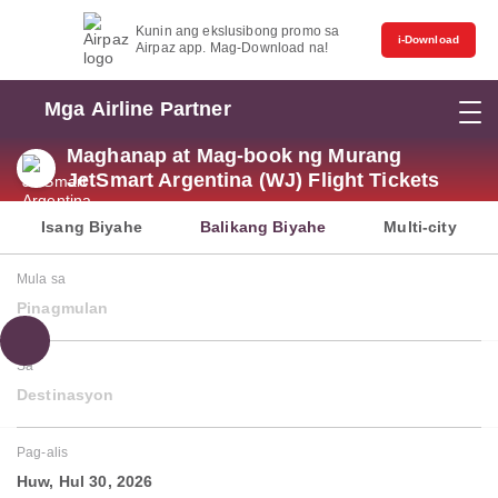
Kunin ang ekslusibong promo sa
i-Download
Airpaz app. Mag-Download na!
Mga Airline Partner
Maghanap at Mag-book ng Murang
JetSmart Argentina (WJ) Flight Tickets
Isang Biyahe
Balikang Biyahe
Multi-city
Mula sa
Pinagmulan
Sa
Destinasyon
Pag-alis
Huw, Hul 30, 2026