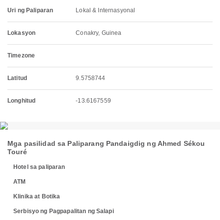
Uri ng Paliparan
Lokal & Internasyonal
Lokasyon
Conakry, Guinea
Timezone
Latitud
9.5758744
Longhitud
-13.6167559
Mga pasilidad sa Paliparang Pandaigdig ng Ahmed Sékou
Touré
Hotel sa paliparan
ATM
Klinika at Botika
Serbisyo ng Pagpapalitan ng Salapi