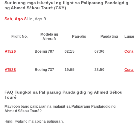
Suriin ang mga iskedyul ng flight sa Paliparang Pandaigdig
ng Ahmed Sékou Touré (CKY)
Sab, Ago 8
Lin, Ago 9
Modelo ng
Flight No.
Pag-alis
Pagdating
Luga
Aircraft
AT526
Boeing 787
02:15
07:00
Cona
AT528
Boeing 737
19:05
23:50
Cona
FAQ Tungkol sa Paliparang Pandaigdig ng Ahmed Sékou
Touré
Mayroon bang paliparan na malapit sa Paliparang Pandaigdig ng
Ahmed Sékou Touré?
Hindi, walang malapit na paliparan.