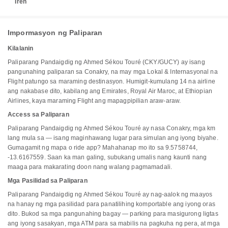
Tren
Impormasyon ng Paliparan
Kilalanin
Paliparang Pandaigdig ng Ahmed Sékou Touré (CKY/GUCY) ay isang
pangunahing paliparan sa Conakry, na may mga Lokal & Internasyonal na
Flight patungo sa maraming destinasyon. Humigit-kumulang 14 na airline
ang nakabase dito, kabilang ang Emirates, Royal Air Maroc, at Ethiopian
Airlines, kaya maraming Flight ang mapagpipilian araw-araw.
Access sa Paliparan
Paliparang Pandaigdig ng Ahmed Sékou Touré ay nasa Conakry, mga km
lang mula sa — isang maginhawang lugar para simulan ang iyong biyahe.
Gumagamit ng mapa o ride app? Mahahanap mo ito sa 9.5758744,
-13.6167559. Saan ka man galing, subukang umalis nang kaunti nang
maaga para makarating doon nang walang pagmamadali.
Mga Pasilidad sa Paliparan
Paliparang Pandaigdig ng Ahmed Sékou Touré ay nag-aalok ng maayos
na hanay ng mga pasilidad para panatilihing komportable ang iyong oras
dito. Bukod sa mga pangunahing bagay — parking para masigurong ligtas
ang iyong sasakyan, mga ATM para sa mabilis na pagkuha ng pera, at mga