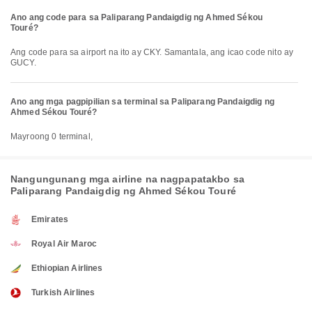
Ano ang code para sa Paliparang Pandaigdig ng Ahmed Sékou
Touré?
Ang code para sa airport na ito ay CKY. Samantala, ang icao code nito ay
GUCY.
Ano ang mga pagpipilian sa terminal sa Paliparang Pandaigdig ng
Ahmed Sékou Touré?
Mayroong 0 terminal,
Nangungunang mga airline na nagpapatakbo sa
Paliparang Pandaigdig ng Ahmed Sékou Touré
Emirates
Royal Air Maroc
Ethiopian Airlines
Turkish Airlines