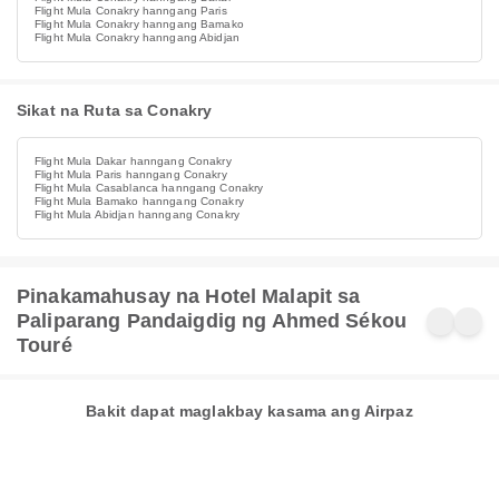
Flight Mula Conakry hanngang Paris
Flight Mula Conakry hanngang Bamako
Flight Mula Conakry hanngang Abidjan
Sikat na Ruta sa Conakry
Flight Mula Dakar hanngang Conakry
Flight Mula Paris hanngang Conakry
Flight Mula Casablanca hanngang Conakry
Flight Mula Bamako hanngang Conakry
Flight Mula Abidjan hanngang Conakry
Pinakamahusay na Hotel Malapit sa
Paliparang Pandaigdig ng Ahmed Sékou
Touré
Bakit dapat maglakbay kasama ang Airpaz