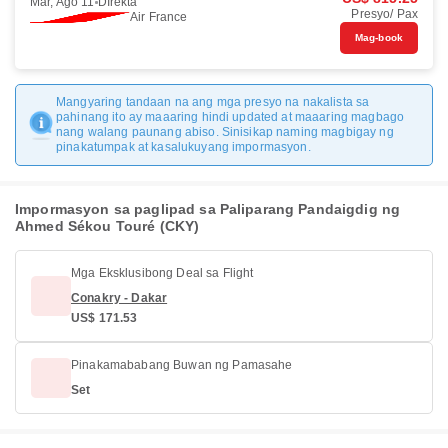
Mar, Ago 11
DIrekta
Presyo/ Pax
Air France
Mag-book
Mangyaring tandaan na ang mga presyo na nakalista sa
pahinang ito ay maaaring hindi updated at maaaring magbago
nang walang paunang abiso. Sinisikap naming magbigay ng
pinakatumpak at kasalukuyang impormasyon.
Impormasyon sa paglipad sa Paliparang Pandaigdig ng
Ahmed Sékou Touré (CKY)
Mga Eksklusibong Deal sa Flight
Conakry - Dakar
US$ 171.53
Pinakamababang Buwan ng Pamasahe
Set