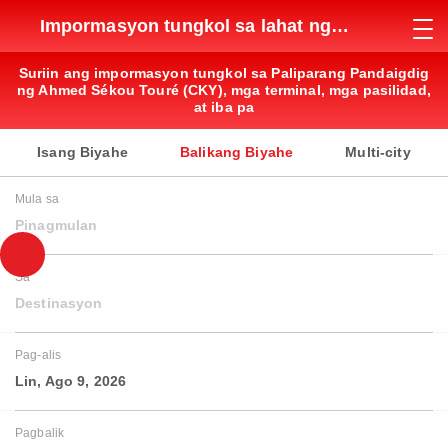
Impormasyon tungkol sa lahat ng
paliparan
Suriin ang impormasyon tungkol sa Paliparang Pandaigdig
ng Ahmed Sékou Touré (CKY), mga terminal, mga pasilidad,
at iba pa
Isang Biyahe
Balikang Biyahe
Multi-city
Mula sa
Pinagmulan
Sa
Destinasyon
Pag-alis
Lin, Ago 9, 2026
Pagbalik