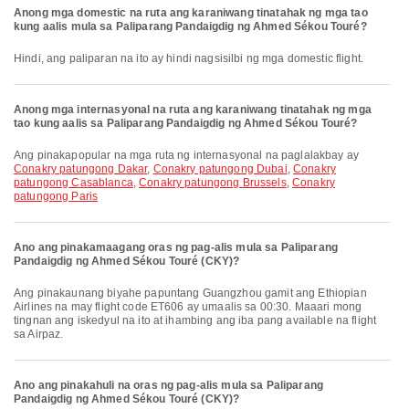
Anong mga domestic na ruta ang karaniwang tinatahak ng mga tao
kung aalis mula sa Paliparang Pandaigdig ng Ahmed Sékou Touré?
Hindi, ang paliparan na ito ay hindi nagsisilbi ng mga domestic flight.
Anong mga internasyonal na ruta ang karaniwang tinatahak ng mga
tao kung aalis sa Paliparang Pandaigdig ng Ahmed Sékou Touré?
Ang pinakapopular na mga ruta ng internasyonal na paglalakbay ay
Conakry patungong Dakar
,
Conakry patungong Dubai
,
Conakry
patungong Casablanca
,
Conakry patungong Brussels
,
Conakry
patungong Paris
Ano ang pinakamaagang oras ng pag-alis mula sa Paliparang
Pandaigdig ng Ahmed Sékou Touré (CKY)?
Ang pinakaunang biyahe papuntang Guangzhou gamit ang Ethiopian
Airlines na may flight code ET606 ay umaalis sa 00:30. Maaari mong
tingnan ang iskedyul na ito at ihambing ang iba pang available na flight
sa Airpaz.
Ano ang pinakahuli na oras ng pag-alis mula sa Paliparang
Pandaigdig ng Ahmed Sékou Touré (CKY)?