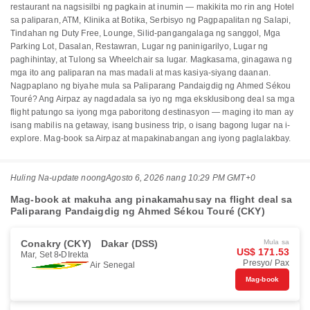
restaurant na nagsisilbi ng pagkain at inumin — makikita mo rin ang Hotel
sa paliparan, ATM, Klinika at Botika, Serbisyo ng Pagpapalitan ng Salapi,
Tindahan ng Duty Free, Lounge, Silid-pangangalaga ng sanggol, Mga
Parking Lot, Dasalan, Restawran, Lugar ng paninigarilyo, Lugar ng
paghihintay, at Tulong sa Wheelchair sa lugar. Magkasama, ginagawa ng
mga ito ang paliparan na mas madali at mas kasiya-siyang daanan.
Nagpaplano ng biyahe mula sa Paliparang Pandaigdig ng Ahmed Sékou
Touré? Ang Airpaz ay nagdadala sa iyo ng mga eksklusibong deal sa mga
flight patungo sa iyong mga paboritong destinasyon — maging ito man ay
isang mabilis na getaway, isang business trip, o isang bagong lugar na i-
explore. Mag-book sa Airpaz at mapakinabangan ang iyong paglalakbay.
Huling Na-update noong
Agosto 6, 2026 nang 10:29 PM GMT+0
Mag-book at makuha ang pinakamahusay na flight deal sa
Paliparang Pandaigdig ng Ahmed Sékou Touré (CKY)
Conakry (CKY)
Dakar (DSS)
Mula sa
US$ 171.53
Mar, Set 8
DIrekta
Presyo/ Pax
Air Senegal
Mag-book