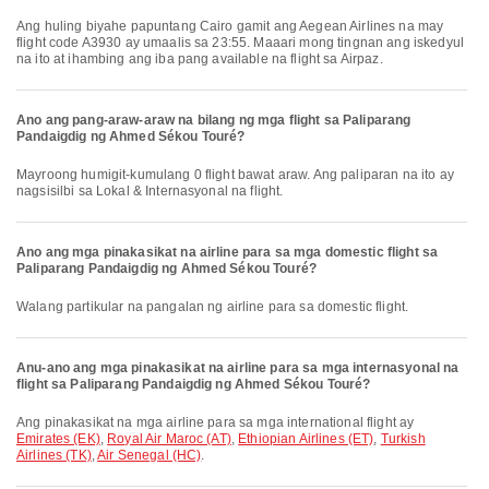
Ang huling biyahe papuntang Cairo gamit ang Aegean Airlines na may
flight code A3930 ay umaalis sa 23:55. Maaari mong tingnan ang iskedyul
na ito at ihambing ang iba pang available na flight sa Airpaz.
Ano ang pang-araw-araw na bilang ng mga flight sa Paliparang
Pandaigdig ng Ahmed Sékou Touré?
Mayroong humigit-kumulang 0 flight bawat araw. Ang paliparan na ito ay
nagsisilbi sa Lokal & Internasyonal na flight.
Ano ang mga pinakasikat na airline para sa mga domestic flight sa
Paliparang Pandaigdig ng Ahmed Sékou Touré?
Walang partikular na pangalan ng airline para sa domestic flight.
Anu-ano ang mga pinakasikat na airline para sa mga internasyonal na
flight sa Paliparang Pandaigdig ng Ahmed Sékou Touré?
Ang pinakasikat na mga airline para sa mga international flight ay
Emirates (EK)
,
Royal Air Maroc (AT)
,
Ethiopian Airlines (ET)
,
Turkish
Airlines (TK)
,
Air Senegal (HC)
.