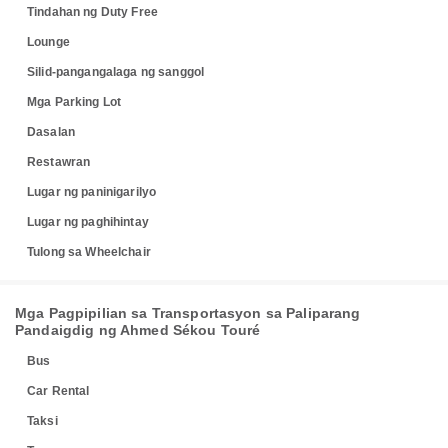
Tindahan ng Duty Free
Lounge
Silid-pangangalaga ng sanggol
Mga Parking Lot
Dasalan
Restawran
Lugar ng paninigarilyo
Lugar ng paghihintay
Tulong sa Wheelchair
Mga Pagpipilian sa Transportasyon sa Paliparang
Pandaigdig ng Ahmed Sékou Touré
Bus
Car Rental
Taksi