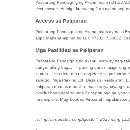
Paliparang Pandaigdig ng Akanu Ibiam (ENU/DNEN
destinasyon. Humigit-kumulang 2 na airline ang na
Access sa Paliparan
Paliparang Pandaigdig ng Akanu Ibiam ay nasa E
app? Mahahanap mo ito sa 6.47201, 7.56082. Sa
Mga Pasilidad sa Paliparan
Paliparang Pandaigdig ng Akanu Ibiam ay nag-aal
pangunahing bagay — parking para masigurong lig
inumin — makikita mo rin ang Hotel sa paliparan, 
sanggol, Mga Parking Lot, Dasalan, Restawran, Lu
paliparan na mas madali at mas kasiya-siyang da
eksklusibong deal sa mga flight patungo sa iyong
na i-explore. Mag-book sa Airpaz at mapakinaban
Huling Na-update noong
Agosto 4, 2026 nang 12