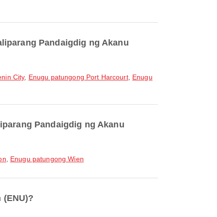
aliparang Pandaigdig ng Akanu
nin City
,
Enugu patungong Port Harcourt
,
Enugu
liparang Pandaigdig ng Akanu
on
,
Enugu patungong Wien
m (ENU)?