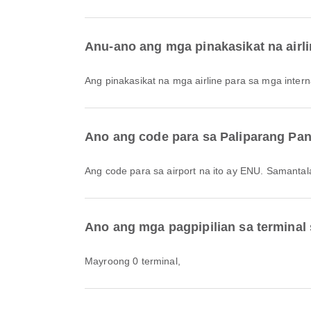
Anu-ano ang mga pinakasikat na airli
Ang pinakasikat na mga airline para sa mga interna
Ano ang code para sa Paliparang Pa
Ang code para sa airport na ito ay ENU. Samanta
Ano ang mga pagpipilian sa terminal
Mayroong 0 terminal,