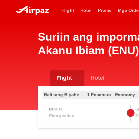
Flight
Hotel
Promo
Mga Orde
Suriin ang imporm
Akanu Ibiam (ENU),
Flight
Hotel
Balikang Biyahe
1 Pasahero
Economy
Mula sa
S