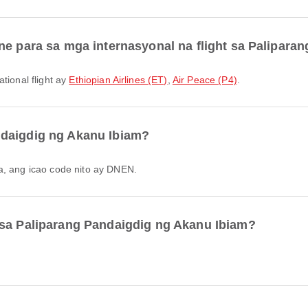
ne para sa mga internasyonal na flight sa Palipar
tional flight ay
Ethiopian Airlines (ET)
,
Air Peace (P4)
.
ndaigdig ng Akanu Ibiam?
la, ang icao code nito ay DNEN.
 sa Paliparang Pandaigdig ng Akanu Ibiam?