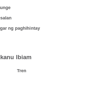
unge
salan
gar ng paghihintay
Akanu Ibiam
Tren