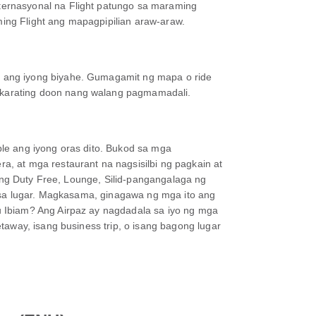
ternasyonal na Flight patungo sa maraming
ming Flight ang mapagpipilian araw-araw.
 ang iyong biyahe. Gumagamit ng mapa o ride
akarating doon nang walang pagmamadali.
le ang iyong oras dito. Bukod sa mga
, at mga restaurant na nagsisilbi ng pagkain at
n ng Duty Free, Lounge, Silid-pangangalaga ng
r sa lugar. Magkasama, ginagawa ng mga ito ang
 Ibiam? Ang Airpaz ay nagdadala sa iyo ng mga
away, isang business trip, o isang bagong lugar