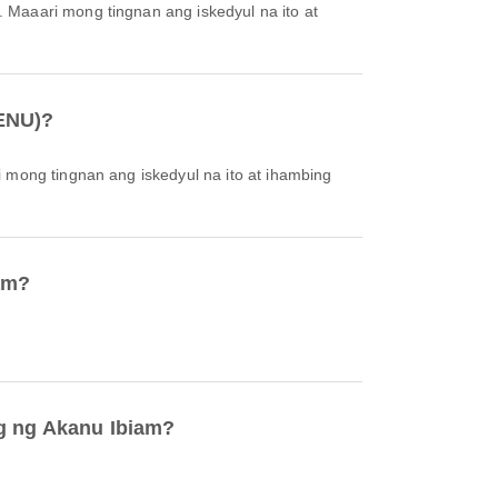
(ENU)?
am?
ig ng Akanu Ibiam?