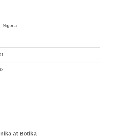
, Nigeria
01
82
inika at Botika