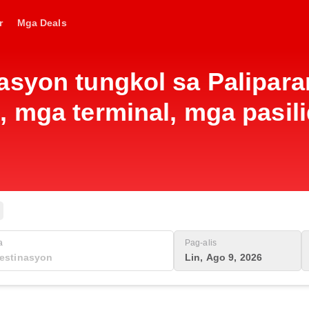
r
Mga Deals
asyon tungkol sa Palipar
 mga terminal, mga pasilid
a
Pag-alis
Lin, Ago 9, 2026