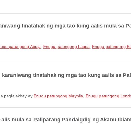
niwang tinatahak ng mga tao kung aalis mula sa P
ugu patungong Abuja
,
Enugu patungong Lagos
,
Enugu patungong Be
 karaniwang tinatahak ng mga tao kung aalis sa Pa
 na paglalakbay ay
Enugu patungong Maynila
,
Enugu patungong Lond
alis mula sa Paliparang Pandaigdig ng Akanu Ibia