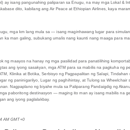
) ay isang pangunahing paliparan sa Enugu, na may mga Lokal & In
kabase dito, kabilang ang Air Peace at Ethiopian Airlines, kaya mara
nugu, mga km lang mula sa — isang maginhawang lugar para simulan
an ka man galing, subukang umalis nang kaunti nang maaga para m
ok ng maayos na hanay ng mga pasilidad para panatilihing komportab
tas ang iyong sasakyan, mga ATM para sa mabilis na pagkuha ng pera
ATM, Klinika at Botika, Serbisyo ng Pagpapalitan ng Salapi, Tindaha
gar ng paninigarilyo, Lugar ng paghihintay, at Tulong sa Wheelchai
anan. Nagpaplano ng biyahe mula sa Paliparang Pandaigdig ng Akanu
 mga paboritong destinasyon — maging ito man ay isang mabilis na get
gan ang iyong paglalakbay.
:24 AM GMT+0