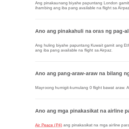
Ang pinakaunang biyahe papuntang London gamit ang Ethiopian Airlines na may flight code ET700 ay umaalis sa 01:05. Maaari mong tingnan ang iskedyul na ito at
ihambing ang iba pang available na flight sa Airpaz
Ano ang pinakahuli na oras ng pag-a
Ang huling biyahe papuntang Kuwait gamit ang Ethiopian Airlines na may flight code ET620 ay umaalis sa 21:55. Maaari mong tingnan ang iskedyul na ito at ihambing
ang iba pang available na flight sa Airpaz.
Ano ang pang-araw-araw na bilang ng
Mayroong humigit-kumulang 0 flight bawat araw. An
Ano ang mga pinakasikat na airline p
Air Peace (P4)
ang pinakasikat na mga airline para