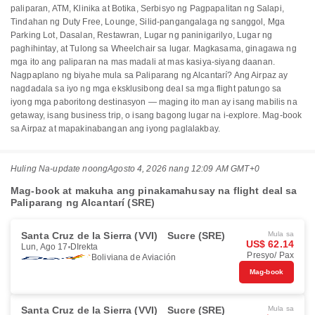
paliparan, ATM, Klinika at Botika, Serbisyo ng Pagpapalitan ng Salapi,
Tindahan ng Duty Free, Lounge, Silid-pangangalaga ng sanggol, Mga
Parking Lot, Dasalan, Restawran, Lugar ng paninigarilyo, Lugar ng
paghihintay, at Tulong sa Wheelchair sa lugar. Magkasama, ginagawa ng
mga ito ang paliparan na mas madali at mas kasiya-siyang daanan.
Nagpaplano ng biyahe mula sa Paliparang ng Alcantarí? Ang Airpaz ay
nagdadala sa iyo ng mga eksklusibong deal sa mga flight patungo sa
iyong mga paboritong destinasyon — maging ito man ay isang mabilis na
getaway, isang business trip, o isang bagong lugar na i-explore. Mag-book
sa Airpaz at mapakinabangan ang iyong paglalakbay.
Huling Na-update noong
Agosto 4, 2026 nang 12:09 AM GMT+0
Mag-book at makuha ang pinakamahusay na flight deal sa
Paliparang ng Alcantarí (SRE)
Santa Cruz de la Sierra (VVI)
Sucre (SRE)
Mula sa
US$ 62.14
Lun, Ago 17
DIrekta
Presyo/ Pax
Boliviana de Aviación
Mag-book
Santa Cruz de la Sierra (VVI)
Sucre (SRE)
Mula sa