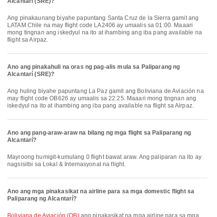
Alcantarí (SRE)?
Ang pinakaunang biyahe papuntang Santa Cruz de la Sierra gamit ang
LATAM Chile na may flight code LA2406 ay umaalis sa 01:00. Maaari
mong tingnan ang iskedyul na ito at ihambing ang iba pang available na
flight sa Airpaz.
Ano ang pinakahuli na oras ng pag-alis mula sa Paliparang ng
Alcantarí (SRE)?
Ang huling biyahe papuntang La Paz gamit ang Boliviana de Aviación na
may flight code OB626 ay umaalis sa 22:25. Maaari mong tingnan ang
iskedyul na ito at ihambing ang iba pang available na flight sa Airpaz.
Ano ang pang-araw-araw na bilang ng mga flight sa Paliparang ng
Alcantarí?
Mayroong humigit-kumulang 0 flight bawat araw. Ang paliparan na ito ay
nagsisilbi sa Lokal & Internasyonal na flight.
Ano ang mga pinakasikat na airline para sa mga domestic flight sa
Paliparang ng Alcantarí?
Boliviana de Aviación (OB)
ang pinakasikat na mga airline para sa mga