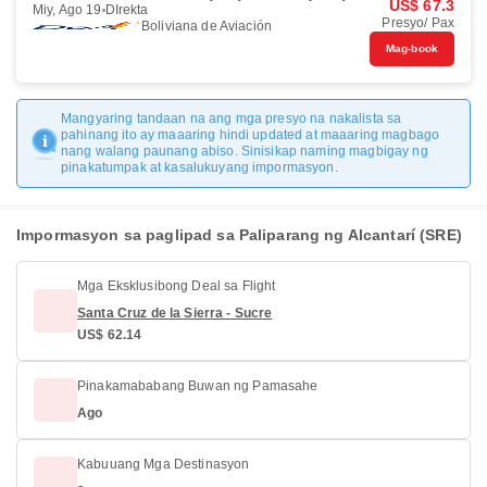
US$ 67.3
Miy, Ago 19
DIrekta
Presyo/ Pax
Boliviana de Aviación
Mag-book
Mangyaring tandaan na ang mga presyo na nakalista sa
pahinang ito ay maaaring hindi updated at maaaring magbago
nang walang paunang abiso. Sinisikap naming magbigay ng
pinakatumpak at kasalukuyang impormasyon.
Impormasyon sa paglipad sa Paliparang ng Alcantarí (SRE)
Mga Eksklusibong Deal sa Flight
Santa Cruz de la Sierra - Sucre
US$ 62.14
Pinakamababang Buwan ng Pamasahe
Ago
Kabuuang Mga Destinasyon