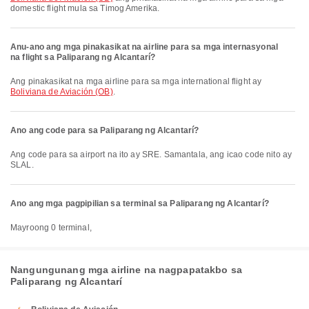
domestic flight mula sa Timog Amerika.
Anu-ano ang mga pinakasikat na airline para sa mga internasyonal
na flight sa Paliparang ng Alcantarí?
Ang pinakasikat na mga airline para sa mga international flight ay
Boliviana de Aviación (OB)
.
Ano ang code para sa Paliparang ng Alcantarí?
Ang code para sa airport na ito ay SRE. Samantala, ang icao code nito ay
SLAL.
Ano ang mga pagpipilian sa terminal sa Paliparang ng Alcantarí?
Mayroong 0 terminal,
Nangungunang mga airline na nagpapatakbo sa
Paliparang ng Alcantarí