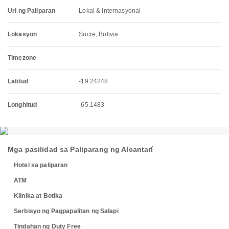
Uri ng Paliparan
Lokal & Internasyonal
Lokasyon
Sucre, Bolivia
Timezone
Latitud
-19.24248
Longhitud
-65.1483
Mga pasilidad sa Paliparang ng Alcantarí
Hotel sa paliparan
ATM
Klinika at Botika
Serbisyo ng Pagpapalitan ng Salapi
Tindahan ng Duty Free