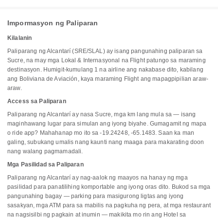
Impormasyon ng Paliparan
Kilalanin
Paliparang ng Alcantarí (SRE/SLAL) ay isang pangunahing paliparan sa
Sucre, na may mga Lokal & Internasyonal na Flight patungo sa maraming
destinasyon. Humigit-kumulang 1 na airline ang nakabase dito, kabilang
ang Boliviana de Aviación, kaya maraming Flight ang mapagpipilian araw-
araw.
Access sa Paliparan
Paliparang ng Alcantarí ay nasa Sucre, mga km lang mula sa — isang
maginhawang lugar para simulan ang iyong biyahe. Gumagamit ng mapa
o ride app? Mahahanap mo ito sa -19.24248, -65.1483. Saan ka man
galing, subukang umalis nang kaunti nang maaga para makarating doon
nang walang pagmamadali.
Mga Pasilidad sa Paliparan
Paliparang ng Alcantarí ay nag-aalok ng maayos na hanay ng mga
pasilidad para panatilihing komportable ang iyong oras dito. Bukod sa mga
pangunahing bagay — parking para masigurong ligtas ang iyong
sasakyan, mga ATM para sa mabilis na pagkuha ng pera, at mga restaurant
na nagsisilbi ng pagkain at inumin — makikita mo rin ang Hotel sa