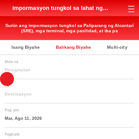
Impormasyon tungkol sa lahat ng
paliparan
Suriin ang impormasyon tungkol sa Paliparang ng Alcantarí
(SRE), mga terminal, mga pasilidad, at iba pa
Isang Biyahe
Balikang Biyahe
Multi-city
Mula sa
Pinagmulan
Sa
Destinasyon
Pag-alis
Mar, Ago 11, 2026
Pagbalik