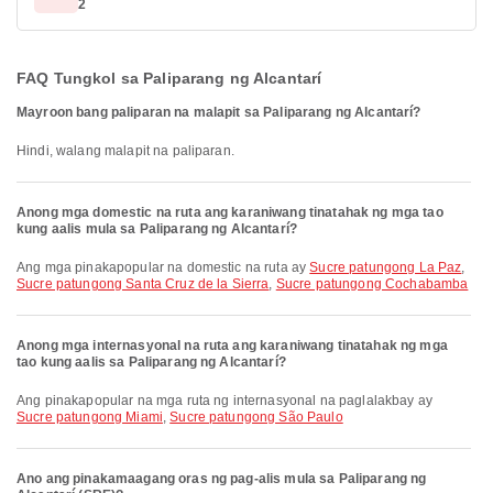
2
FAQ Tungkol sa Paliparang ng Alcantarí
Mayroon bang paliparan na malapit sa Paliparang ng Alcantarí?
Hindi, walang malapit na paliparan.
Anong mga domestic na ruta ang karaniwang tinatahak ng mga tao
kung aalis mula sa Paliparang ng Alcantarí?
Ang mga pinakapopular na domestic na ruta ay
Sucre patungong La Paz
,
Sucre patungong Santa Cruz de la Sierra
,
Sucre patungong Cochabamba
Anong mga internasyonal na ruta ang karaniwang tinatahak ng mga
tao kung aalis sa Paliparang ng Alcantarí?
Ang pinakapopular na mga ruta ng internasyonal na paglalakbay ay
Sucre patungong Miami
,
Sucre patungong São Paulo
Ano ang pinakamaagang oras ng pag-alis mula sa Paliparang ng