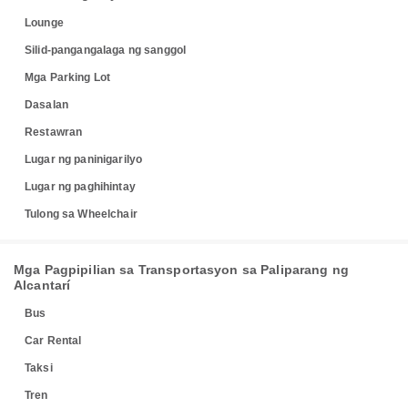
Lounge
Silid-pangangalaga ng sanggol
Mga Parking Lot
Dasalan
Restawran
Lugar ng paninigarilyo
Lugar ng paghihintay
Tulong sa Wheelchair
Mga Pagpipilian sa Transportasyon sa Paliparang ng
Alcantarí
Bus
Car Rental
Taksi
Tren