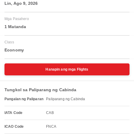
Lin, Ago 9, 2026
Mga Pasahero
1 Matanda
Class
Economy
Hanapin ang mga Flights
Tungkol sa Paliparang ng Cabinda
Pangalan ng Paliparan
Paliparang ng Cabinda
IATA Code
CAB
ICAO Code
FNCA