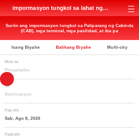
Impormasyon tungkol sa lahat ng
paliparan
Suriin ang impormasyon tungkol sa Paliparang ng Cabinda
(CAB), mga terminal, mga pasilidad, at iba pa
Isang Biyahe
Balikang Biyahe
Multi-city
Mula sa
Pinagmulan
Sa
Destinasyon
Pag-alis
Sab, Ago 8, 2026
Pagbalik