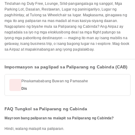
Tindahan ng Duty Free, Lounge, Silid-pangangalaga ng sanggol, Mga
Parking Lot, Dasalan, Restawran, Lugar ng paninigarilyo, Lugar ng
paghihintay, at Tulong sa Wheelchair sa lugar. Magkasama, ginagawa ng
mga ito ang paliparan na mas madali at mas kasiya-siyang daanan.
Nagpaplano ng biyahe mula sa Paliparang ng Cabinda? Ang Airpaz ay
nagdadala sa iyo ng mga eksklusibong deal sa mga flight patungo sa
iyong mga paboritong destinasyon — maging ito man ay isang mabilis na
getaway, isang business trip, o isang bagong lugar na i-explore. Mag-book
sa Airpaz at mapakinabangan ang iyong paglalakbay.
Impormasyon sa paglipad sa Paliparang ng Cabinda (CAB)
Pinakamababang Buwan ng Pamasahe
Dis
FAQ Tungkol sa Paliparang ng Cabinda
Mayroon bang paliparan na malapit sa Paliparang ng Cabinda?
Hindi, walang malapit na paliparan.