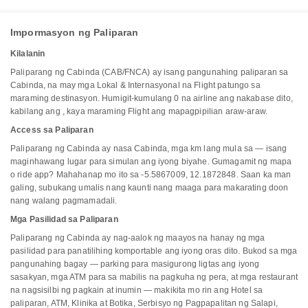
Impormasyon ng Paliparan
Kilalanin
Paliparang ng Cabinda (CAB/FNCA) ay isang pangunahing paliparan sa
Cabinda, na may mga Lokal & Internasyonal na Flight patungo sa
maraming destinasyon. Humigit-kumulang 0 na airline ang nakabase dito,
kabilang ang , kaya maraming Flight ang mapagpipilian araw-araw.
Access sa Paliparan
Paliparang ng Cabinda ay nasa Cabinda, mga km lang mula sa — isang
maginhawang lugar para simulan ang iyong biyahe. Gumagamit ng mapa
o ride app? Mahahanap mo ito sa -5.5867009, 12.1872848. Saan ka man
galing, subukang umalis nang kaunti nang maaga para makarating doon
nang walang pagmamadali.
Mga Pasilidad sa Paliparan
Paliparang ng Cabinda ay nag-aalok ng maayos na hanay ng mga
pasilidad para panatilihing komportable ang iyong oras dito. Bukod sa mga
pangunahing bagay — parking para masigurong ligtas ang iyong
sasakyan, mga ATM para sa mabilis na pagkuha ng pera, at mga restaurant
na nagsisilbi ng pagkain at inumin — makikita mo rin ang Hotel sa
paliparan, ATM, Klinika at Botika, Serbisyo ng Pagpapalitan ng Salapi,