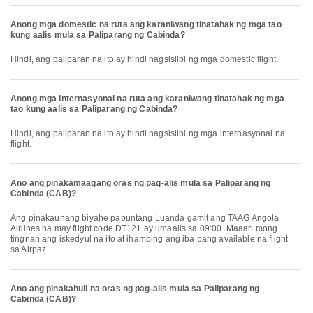
Anong mga domestic na ruta ang karaniwang tinatahak ng mga tao
kung aalis mula sa Paliparang ng Cabinda?
Hindi, ang paliparan na ito ay hindi nagsisilbi ng mga domestic flight.
Anong mga internasyonal na ruta ang karaniwang tinatahak ng mga
tao kung aalis sa Paliparang ng Cabinda?
Hindi, ang paliparan na ito ay hindi nagsisilbi ng mga internasyonal na
flight.
Ano ang pinakamaagang oras ng pag-alis mula sa Paliparang ng
Cabinda (CAB)?
Ang pinakaunang biyahe papuntang Luanda gamit ang TAAG Angola
Airlines na may flight code DT121 ay umaalis sa 09:00. Maaari mong
tingnan ang iskedyul na ito at ihambing ang iba pang available na flight
sa Airpaz.
Ano ang pinakahuli na oras ng pag-alis mula sa Paliparang ng
Cabinda (CAB)?