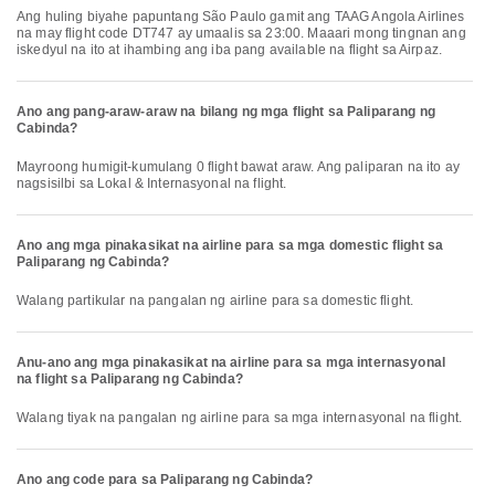
Ang huling biyahe papuntang São Paulo gamit ang TAAG Angola Airlines
na may flight code DT747 ay umaalis sa 23:00. Maaari mong tingnan ang
iskedyul na ito at ihambing ang iba pang available na flight sa Airpaz.
Ano ang pang-araw-araw na bilang ng mga flight sa Paliparang ng
Cabinda?
Mayroong humigit-kumulang 0 flight bawat araw. Ang paliparan na ito ay
nagsisilbi sa Lokal & Internasyonal na flight.
Ano ang mga pinakasikat na airline para sa mga domestic flight sa
Paliparang ng Cabinda?
Walang partikular na pangalan ng airline para sa domestic flight.
Anu-ano ang mga pinakasikat na airline para sa mga internasyonal
na flight sa Paliparang ng Cabinda?
Walang tiyak na pangalan ng airline para sa mga internasyonal na flight.
Ano ang code para sa Paliparang ng Cabinda?