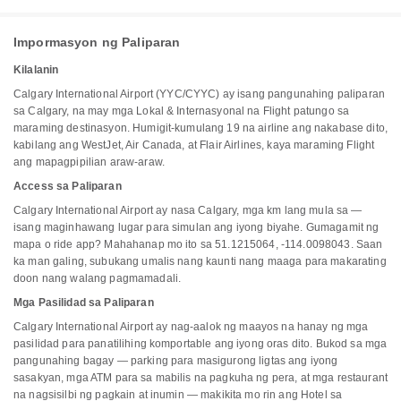
Impormasyon ng Paliparan
Kilalanin
Calgary International Airport (YYC/CYYC) ay isang pangunahing paliparan
sa Calgary, na may mga Lokal & Internasyonal na Flight patungo sa
maraming destinasyon. Humigit-kumulang 19 na airline ang nakabase dito,
kabilang ang WestJet, Air Canada, at Flair Airlines, kaya maraming Flight
ang mapagpipilian araw-araw.
Access sa Paliparan
Calgary International Airport ay nasa Calgary, mga km lang mula sa —
isang maginhawang lugar para simulan ang iyong biyahe. Gumagamit ng
mapa o ride app? Mahahanap mo ito sa 51.1215064, -114.0098043. Saan
ka man galing, subukang umalis nang kaunti nang maaga para makarating
doon nang walang pagmamadali.
Mga Pasilidad sa Paliparan
Calgary International Airport ay nag-aalok ng maayos na hanay ng mga
pasilidad para panatilihing komportable ang iyong oras dito. Bukod sa mga
pangunahing bagay — parking para masigurong ligtas ang iyong
sasakyan, mga ATM para sa mabilis na pagkuha ng pera, at mga restaurant
na nagsisilbi ng pagkain at inumin — makikita mo rin ang Hotel sa