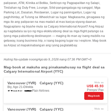
paliparan, ATM, Klinika at Botika, Serbisyo ng Pagpapalitan ng Salapi,
Tindahan ng Duty Free, Lounge, Silid-pangangalaga ng sanggol, Mga
Parking Lot, Dasalan, Restawran, Lugar ng paninigarilyo, Lugar ng
paghihintay, at Tulong sa Wheelchair sa lugar. Magkasama, ginagawa ng
mga ito ang paliparan na mas madali at mas kasiya-siyang daanan.
Nagpaplano ng biyahe mula sa Calgary International Airport? Ang Airpaz
ay nagdadala sa iyo ng mga eksklusibong deal sa mga flight patungo sa
iyong mga paboritong destinasyon — maging ito man ay isang mabilis na
getaway, isang business trip, o isang bagong lugar na i-explore. Mag-book
sa Airpaz at mapakinabangan ang iyong paglalakbay.
Huling Na-update noong
Agosto 9, 2026 nang 07:36 PM GMT+0
Mag-book at makuha ang pinakamahusay na flight deal sa
Calgary International Airport (YYC)
Vancouver (YVR)
Calgary (YYC)
Mula sa
US$ 45.93
Biy, Ago 21
DIrekta
Presyo/ Pax
Flair Airlines
Mag-book
Vancouver (YVR)
Calgary (YYC)
Mula sa