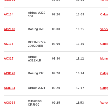
Airbus A220-
AC134
07:20
13:09
Calg
300
AC2018
Boeing 7M8
08:00
10:25
Vanc
BOEING 777-
AC136
08:00
13:49
Calg
200/200ER
Airbus
AC317
08:30
11:12
Montr
A321XLR
AC8128
Boeing 737
09:20
10:14
Calg
AC8334
Airbus A321
09:20
12:17
Calg
Mitsubishi
AC8064
09:25
11:53
Vanc
CRJ900