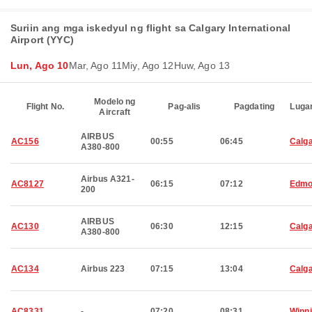
Suriin ang mga iskedyul ng flight sa Calgary International
Airport (YYC)
Lun, Ago 10
Mar, Ago 11
Miy, Ago 12
Huw, Ago 13
Modelo ng
Flight No.
Pag-alis
Pagdating
Luga
Aircraft
AIRBUS
AC156
00:55
06:45
Calg
A380-800
Airbus A321-
AC8127
06:15
07:12
Edmo
200
AIRBUS
AC130
06:30
12:15
Calg
A380-800
AC134
Airbus 223
07:15
13:04
Calg
AC8331
-
07:20
08:31
Winn