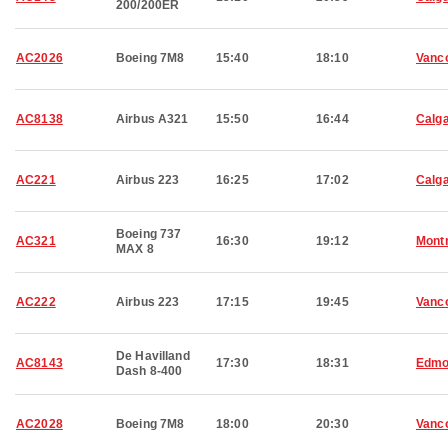
200/200ER
AC2026
Boeing 7M8
15:40
18:10
Vanc
AC8138
Airbus A321
15:50
16:44
Calg
AC221
Airbus 223
16:25
17:02
Calg
Boeing 737
AC321
16:30
19:12
Montr
MAX 8
AC222
Airbus 223
17:15
19:45
Vanc
De Havilland
AC8143
17:30
18:31
Edmo
Dash 8-400
AC2028
Boeing 7M8
18:00
20:30
Vanc