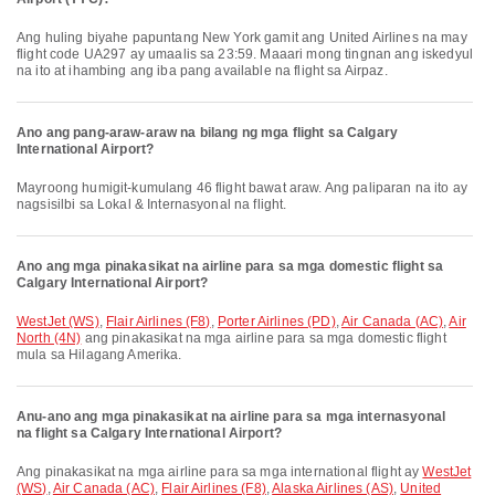
Ang huling biyahe papuntang New York gamit ang United Airlines na may
flight code UA297 ay umaalis sa 23:59. Maaari mong tingnan ang iskedyul
na ito at ihambing ang iba pang available na flight sa Airpaz.
Ano ang pang-araw-araw na bilang ng mga flight sa Calgary
International Airport?
Mayroong humigit-kumulang 46 flight bawat araw. Ang paliparan na ito ay
nagsisilbi sa Lokal & Internasyonal na flight.
Ano ang mga pinakasikat na airline para sa mga domestic flight sa
Calgary International Airport?
WestJet (WS)
,
Flair Airlines (F8)
,
Porter Airlines (PD)
,
Air Canada (AC)
,
Air
North (4N)
ang pinakasikat na mga airline para sa mga domestic flight
mula sa Hilagang Amerika.
Anu-ano ang mga pinakasikat na airline para sa mga internasyonal
na flight sa Calgary International Airport?
Ang pinakasikat na mga airline para sa mga international flight ay
WestJet
(WS)
,
Air Canada (AC)
,
Flair Airlines (F8)
,
Alaska Airlines (AS)
,
United