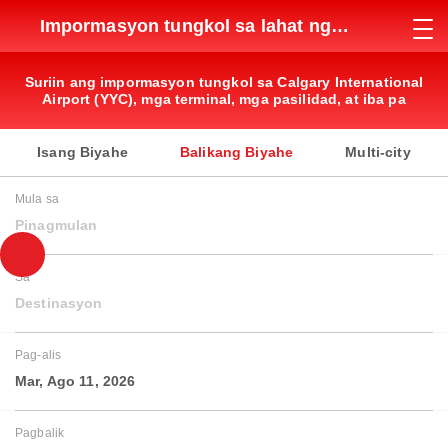
Impormasyon tungkol sa lahat ng
paliparan
Suriin ang impormasyon tungkol sa Calgary International
Airport (YYC), mga terminal, mga pasilidad, at iba pa
Isang Biyahe
Balikang Biyahe
Multi-city
Mula sa
Pinagmulan
Sa
Destinasyon
Pag-alis
Mar, Ago 11, 2026
Pagbalik