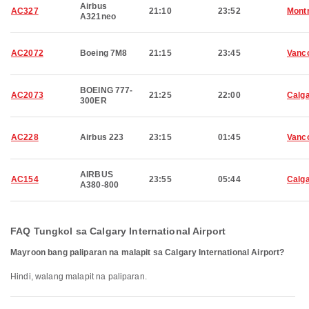
Airbus
AC327
21:10
23:52
Montr
A321neo
AC2072
Boeing 7M8
21:15
23:45
Vanc
BOEING 777-
AC2073
21:25
22:00
Calg
300ER
AC228
Airbus 223
23:15
01:45
Vanc
AIRBUS
AC154
23:55
05:44
Calg
A380-800
FAQ Tungkol sa Calgary International Airport
Mayroon bang paliparan na malapit sa Calgary International Airport?
Hindi, walang malapit na paliparan.