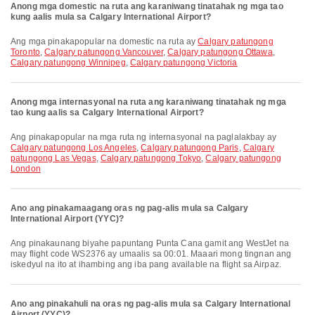
Anong mga domestic na ruta ang karaniwang tinatahak ng mga tao
kung aalis mula sa Calgary International Airport?
Ang mga pinakapopular na domestic na ruta ay
Calgary patungong
Toronto
,
Calgary patungong Vancouver
,
Calgary patungong Ottawa
,
Calgary patungong Winnipeg
,
Calgary patungong Victoria
Anong mga internasyonal na ruta ang karaniwang tinatahak ng mga
tao kung aalis sa Calgary International Airport?
Ang pinakapopular na mga ruta ng internasyonal na paglalakbay ay
Calgary patungong Los Angeles
,
Calgary patungong Paris
,
Calgary
patungong Las Vegas
,
Calgary patungong Tokyo
,
Calgary patungong
London
Ano ang pinakamaagang oras ng pag-alis mula sa Calgary
International Airport (YYC)?
Ang pinakaunang biyahe papuntang Punta Cana gamit ang WestJet na
may flight code WS2376 ay umaalis sa 00:01. Maaari mong tingnan ang
iskedyul na ito at ihambing ang iba pang available na flight sa Airpaz.
Ano ang pinakahuli na oras ng pag-alis mula sa Calgary International
Airport (YYC)?