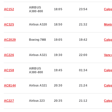
AIRBUS
AC152
18:05
23:54
Calg
A380-800
AC325
Airbus A320
18:50
21:32
Montr
AC2029
Boeing 7M8
19:05
19:42
Calg
AC226
Airbus A321
19:30
22:00
Vanc
AIRBUS
AC158
19:45
01:34
Calg
A380-800
AC8144
Airbus A321
20:30
21:24
Calg
AC227
Airbus 223
20:35
21:12
Calg