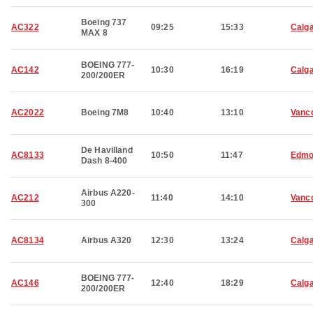
Boeing 737
AC322
09:25
15:33
Calg
MAX 8
BOEING 777-
AC142
10:30
16:19
Calg
200/200ER
AC2022
Boeing 7M8
10:40
13:10
Vanc
De Havilland
AC8133
10:50
11:47
Edmo
Dash 8-400
Airbus A220-
AC212
11:40
14:10
Vanc
300
AC8134
Airbus A320
12:30
13:24
Calg
BOEING 777-
AC146
12:40
18:29
Calg
200/200ER