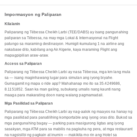
Impormasyon ng Paliparan
Kilalanin
Paliparang ng Tébessa Cheikh Larbi (TEE/DABS) ay isang pangunahing
paliparan sa Tébessa, na may mga Lokal & Internasyonal na Flight
patungo sa maraming destinasyon. Humigit-kumulang 1 na airline ang
nakabase dito, kabilang ang Air Algerie, kaya maraming Flight ang
mapagpipilian araw-araw.
Access sa Paliparan
Paliparang ng Tébessa Cheikh Larbi ay nasa Tébessa, mga km lang mula
sa — isang maginhawang lugar para simulan ang iyong biyahe.
Gumagamit ng mapa o ride app? Mahahanap mo ito sa 35.4249686,
8.1151852. Saan ka man galing, subukang umalis nang kaunti nang
maaga para makarating doon nang walang pagmamadali.
Mga Pasilidad sa Paliparan
Paliparang ng Tébessa Cheikh Larbi ay nag-aalok ng maayos na hanay ng
mga pasilidad para panatilihing komportable ang iyong oras dito. Bukod sa
mga pangunahing bagay — parking para masigurong ligtas ang iyong
sasakyan, mga ATM para sa mabilis na pagkuha ng pera, at mga restaurant
na nagsisilbi ng pagkain at inumin — makikita mo rin ang Hotel sa