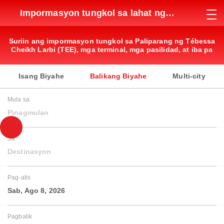
Impormasyon tungkol sa lahat ng
paliparan
Suriin ang impormasyon tungkol sa Paliparang ng Tébessa
Cheikh Larbi (TEE), mga terminal, mga pasilidad, at iba pa
Isang Biyahe
Balikang Biyahe
Multi-city
Mula sa
Pinagmulan
Sa
Destinasyon
Pag-alis
Sab, Ago 8, 2026
Pagbalik