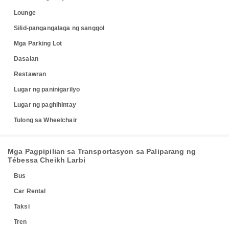
Lounge
Silid-pangangalaga ng sanggol
Mga Parking Lot
Dasalan
Restawran
Lugar ng paninigarilyo
Lugar ng paghihintay
Tulong sa Wheelchair
Mga Pagpipilian sa Transportasyon sa Paliparang ng
Tébessa Cheikh Larbi
Bus
Car Rental
Taksi
Tren