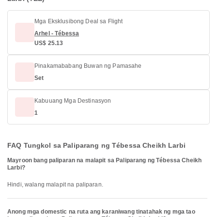
Mga Eksklusibong Deal sa Flight
Arhel - Tébessa
US$ 25.13
Pinakamababang Buwan ng Pamasahe
Set
Kabuuang Mga Destinasyon
1
FAQ Tungkol sa Paliparang ng Tébessa Cheikh Larbi
Mayroon bang paliparan na malapit sa Paliparang ng Tébessa Cheikh
Larbi?
Hindi, walang malapit na paliparan.
Anong mga domestic na ruta ang karaniwang tinatahak ng mga tao