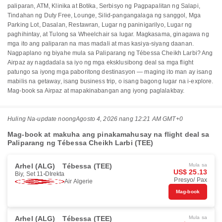
paliparan, ATM, Klinika at Botika, Serbisyo ng Pagpapalitan ng Salapi,
Tindahan ng Duty Free, Lounge, Silid-pangangalaga ng sanggol, Mga
Parking Lot, Dasalan, Restawran, Lugar ng paninigarilyo, Lugar ng
paghihintay, at Tulong sa Wheelchair sa lugar. Magkasama, ginagawa ng
mga ito ang paliparan na mas madali at mas kasiya-siyang daanan.
Nagpaplano ng biyahe mula sa Paliparang ng Tébessa Cheikh Larbi? Ang
Airpaz ay nagdadala sa iyo ng mga eksklusibong deal sa mga flight
patungo sa iyong mga paboritong destinasyon — maging ito man ay isang
mabilis na getaway, isang business trip, o isang bagong lugar na i-explore.
Mag-book sa Airpaz at mapakinabangan ang iyong paglalakbay.
Huling Na-update noong
Agosto 4, 2026 nang 12:21 AM GMT+0
Mag-book at makuha ang pinakamahusay na flight deal sa
Paliparang ng Tébessa Cheikh Larbi (TEE)
Arhel (ALG)
Tébessa (TEE)
Mula sa
US$ 25.13
Biy, Set 11
DIrekta
Presyo/ Pax
Air Algerie
Mag-book
Arhel (ALG)
Tébessa (TEE)
Mula sa