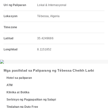
Uri ng Paliparan
Lokal & Internasyonal
Lokasyon
Tébessa, Algeria
Timezone
Latitud
35.4249686
Longhitud
8.1151852
Mga pasilidad sa Paliparang ng Tébessa Cheikh Larbi
Hotel sa paliparan
ATM
Klinika at Botika
Serbisyo ng Pagpapalitan ng Salapi
Tindahan ng Duty Free