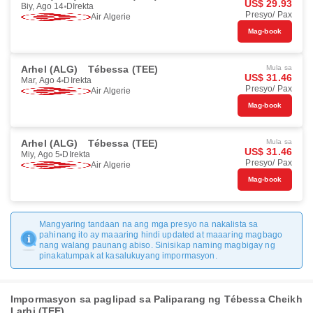
US$ 29.93
Biy, Ago 14
DIrekta
Presyo/ Pax
Air Algerie
Mag-book
Arhel (ALG)
Tébessa (TEE)
Mula sa
US$ 31.46
Mar, Ago 4
DIrekta
Presyo/ Pax
Air Algerie
Mag-book
Arhel (ALG)
Tébessa (TEE)
Mula sa
US$ 31.46
Miy, Ago 5
DIrekta
Presyo/ Pax
Air Algerie
Mag-book
Mangyaring tandaan na ang mga presyo na nakalista sa
pahinang ito ay maaaring hindi updated at maaaring magbago
nang walang paunang abiso. Sinisikap naming magbigay ng
pinakatumpak at kasalukuyang impormasyon.
Impormasyon sa paglipad sa Paliparang ng Tébessa Cheikh
Larbi (TEE)