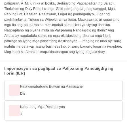
paliparan, ATM, Klinika at Botika, Serbisyo ng Pagpapalitan ng Salapi,
Tindahan ng Duty Free, Lounge, Silid-pangangalaga ng sanggol, Mga
Parking Lot, Dasalan, Restawran, Lugar ng paninigarilyo, Lugar ng
paghihintay, at Tulong sa Wheelchair sa lugar. Magkasama, ginagawa ng
mga ito ang paliparan na mas madali at mas kasiya-siyang daanan.
Nagpaplano ng biyahe mula sa Paliparang Pandaigdig ng Ilorin? Ang
Airpaz ay nagdadala sa iyo ng mga eksklusibong deal sa mga flight
patungo sa iyong mga paboritong destinasyon — maging ito man ay isang
mabilis na getaway, isang business trip, o isang bagong lugar na i-explore.
Mag-book sa Airpaz at mapakinabangan ang iyong paglalakbay.
Impormasyon sa paglipad sa Paliparang Pandaigdig ng
Ilorin (ILR)
Pinakamababang Buwan ng Pamasahe
Dis
Kabuuang Mga Destinasyon
1