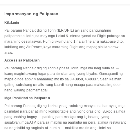
Impormasyon ng Paliparan
Kilalanin
Paliparang Pandaigdig ng Ilorin (ILR/DNIL) ay isang pangunahing
paliparan sa Ilorin, na may mga Lokal & Internasyonal na Flight patungo sa
maraming destinasyon. Humigit-kumulang 1 na airline ang nakabase dito,
kabilang ang Air Peace, kaya maraming Flight ang mapagpipilian araw-
araw.
Access sa Paliparan
Paliparang Pandaigdig ng Ilorin ay nasa Ilorin, mga km lang mula sa —
isang maginhawang lugar para simulan ang iyong biyahe. Gumagamit ng
mapa o ride app? Mahahanap mo ito sa 8.43959, 4.49337. Saan ka man
galing, subukang umalis nang kaunti nang maaga para makarating doon
nang walang pagmamadali.
Mga Pasilidad sa Paliparan
Paliparang Pandaigdig ng Ilorin ay nag-aalok ng maayos na hanay ng mga
pasilidad para panatilihing komportable ang iyong oras dito. Bukod sa mga
pangunahing bagay — parking para masigurong ligtas ang iyong
sasakyan, mga ATM para sa mabilis na pagkuha ng pera, at mga restaurant
na nagsisilbi ng pagkain at inumin — makikita mo rin ang Hotel sa