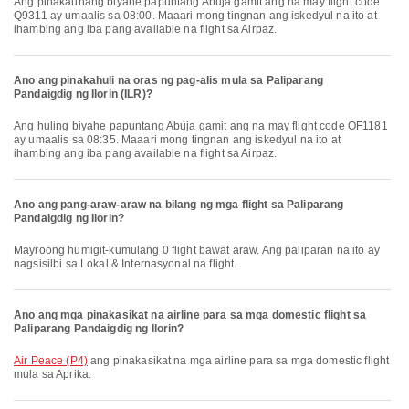
Ang pinakaunang biyahe papuntang Abuja gamit ang na may flight code
Q9311 ay umaalis sa 08:00. Maaari mong tingnan ang iskedyul na ito at
ihambing ang iba pang available na flight sa Airpaz.
Ano ang pinakahuli na oras ng pag-alis mula sa Paliparang
Pandaigdig ng Ilorin (ILR)?
Ang huling biyahe papuntang Abuja gamit ang na may flight code OF1181
ay umaalis sa 08:35. Maaari mong tingnan ang iskedyul na ito at
ihambing ang iba pang available na flight sa Airpaz.
Ano ang pang-araw-araw na bilang ng mga flight sa Paliparang
Pandaigdig ng Ilorin?
Mayroong humigit-kumulang 0 flight bawat araw. Ang paliparan na ito ay
nagsisilbi sa Lokal & Internasyonal na flight.
Ano ang mga pinakasikat na airline para sa mga domestic flight sa
Paliparang Pandaigdig ng Ilorin?
Air Peace (P4)
ang pinakasikat na mga airline para sa mga domestic flight
mula sa Aprika.