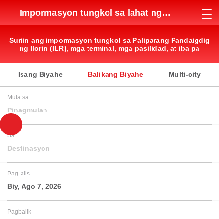
Impormasyon tungkol sa lahat ng
paliparan
Suriin ang impormasyon tungkol sa Paliparang Pandaigdig
ng Ilorin (ILR), mga terminal, mga pasilidad, at iba pa
Isang Biyahe
Balikang Biyahe
Multi-city
Mula sa
Pinagmulan
Sa
Destinasyon
Pag-alis
Biy, Ago 7, 2026
Pagbalik