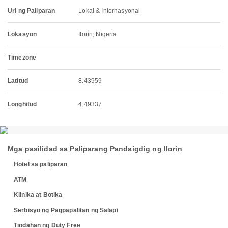
Uri ng Paliparan
Lokal & Internasyonal
Lokasyon
Ilorin, Nigeria
Timezone
Latitud
8.43959
Longhitud
4.49337
Mga pasilidad sa Paliparang Pandaigdig ng Ilorin
Hotel sa paliparan
ATM
Klinika at Botika
Serbisyo ng Pagpapalitan ng Salapi
Tindahan ng Duty Free