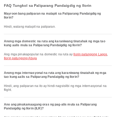
FAQ Tungkol sa Paliparang Pandaigdig ng Ilorin
Mayroon bang paliparan na malapit sa Paliparang Pandaigdig ng
Ilorin?
Hindi, walang malapit na paliparan.
Anong mga domestic na ruta ang karaniwang tinatahak ng mga tao
kung aalis mula sa Paliparang Pandaigdig ng Ilorin?
Ang mga pinakapopular na domestic na ruta ay
Ilorin patungong Lagos
,
Ilorin patungong Abuja
Anong mga internasyonal na ruta ang karaniwang tinatahak ng mga
tao kung aalis sa Paliparang Pandaigdig ng Ilorin?
Hindi, ang paliparan na ito ay hindi nagsisilbi ng mga internasyonal na
flight.
Ano ang pinakamaagang oras ng pag-alis mula sa Paliparang
Pandaigdig ng Ilorin (ILR)?