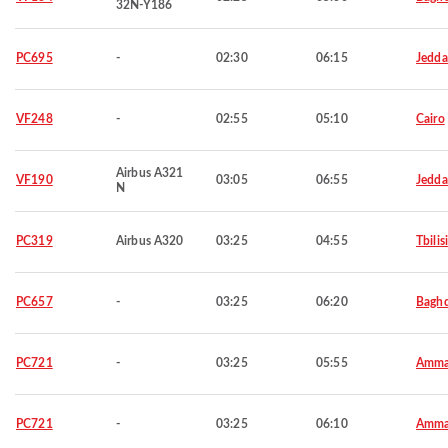
32N-Y186
PC695
-
02:30
06:15
Jedd
VF248
-
02:55
05:10
Cairo
Airbus A321
VF190
03:05
06:55
Jedd
N
PC319
Airbus A320
03:25
04:55
Tbilis
PC657
-
03:25
06:20
Bagh
PC721
-
03:25
05:55
Amm
PC721
-
03:25
06:10
Amm