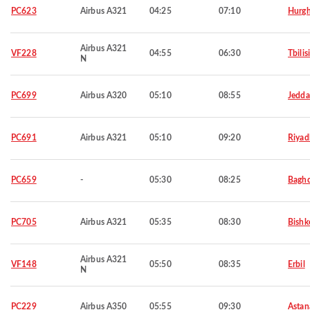
PC623
Airbus A321
04:25
07:10
Hurg
Airbus A321
VF228
04:55
06:30
Tbilis
N
PC699
Airbus A320
05:10
08:55
Jedd
PC691
Airbus A321
05:10
09:20
Riyad
PC659
-
05:30
08:25
Bagh
PC705
Airbus A321
05:35
08:30
Bishk
Airbus A321
VF148
05:50
08:35
Erbil
N
PC229
Airbus A350
05:55
09:30
Astan