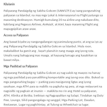
Kilalanin
Paliparang Pandaigdig ng Sabiha Gokcen (SAW/LTFJ) ay isang pangunahing
paliparan sa İstanbul, na may mga Lokal & Internasyonal na Flight patungo sa
maraming destinasyon. Humigit-kumulang 20 na airline ang nakabase dito,
kabilang ang Pegasus Airlines, AirAsiaX, at AJet, kaya maraming Flight ang
mapagpipilian araw-araw.
Access sa Paliparan
Ang bawat biyahe ay nangangailangan ng panimulang punto, at ang sa iyo ay
ang Paliparang Pandaigdig ng Sabiha Gokcen sa İstanbul. Mula roon,
makakalibot ka gamit ang , kaya't planuhin nang maaga ang iyong ruta.
Umalis nang bahagyang mas maaga, at hayaang lumago ang kasabikan sa
bawat milya.
Mga Pasilidad sa Paliparan
Paliparang Pandaigdig ng Sabiha Gokcen ay nag-aalok ng maayos na hanay
ng mga pasilidad para panatilihing komportable ang iyong oras dito. Bukod sa
mga pangunahing bagay — parking para masigurong ligtas ang iyong
sasakyan, mga ATM para sa mabilis na pagkuha ng pera, at mga restaurant na
nagsisilbi ng pagkain at inumin — makikita mo rin ang Hotel sa paliparan,
ATM, Klinika at Botika, Serbisyo ng Pagpapalitan ng Salapi, Tindahan ng Duty
Free, Lounge, Silid-pangangalaga ng sanggol, Mga Parking Lot, Dasalan,
Restawran, Lugar ng paghihintay, at Tulong sa Wheelchair sa lugar.