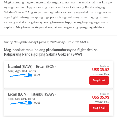
Magkasama, ginagawa ng mga ito ang paliparan na mas madali at mas kasiya-
siyang daanan. Nagpaplano ng biyahe mula sa Paliparang Pandaigdig ng
Sabiha Gokcen? Ang Airpaz ay nagdadala sa iyo ng mga eksklusibong deal sa
mga flight patungo sa iyong mga paboritong destinasyon — maging ito man
ay isang mabilis na getaway, isang business trip, o isang bagong lugar na i-
explore. Mag-book sa Airpaz at mapakinabangan ang iyong paglalakbay.
Huling Na-update noong
Agosto 9, 2026 nang 07:17 PM GMT+0
Mag-book at makuha ang pinakamahusay na flight deal sa
Paliparang Pandaigdig ng Sabiha Gokcen (SAW)
İstanbul (SAW)
Ercan (ECN)
Mula sa
US$ 35.52
Mar, Ago 18
DIrekta
Presyo/ Pax
AJet
Mag-book
Ercan (ECN)
İstanbul (SAW)
Mula sa
US$ 35.93
Mar, Set 15
DIrekta
Presyo/ Pax
AJet
Mag-book