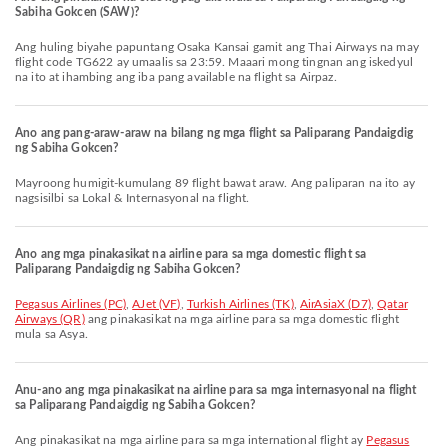
Sabiha Gokcen (SAW)?
Ang huling biyahe papuntang Osaka Kansai gamit ang Thai Airways na may
flight code TG622 ay umaalis sa 23:59. Maaari mong tingnan ang iskedyul
na ito at ihambing ang iba pang available na flight sa Airpaz.
Ano ang pang-araw-araw na bilang ng mga flight sa Paliparang Pandaigdig
ng Sabiha Gokcen?
Mayroong humigit-kumulang 89 flight bawat araw. Ang paliparan na ito ay
nagsisilbi sa Lokal & Internasyonal na flight.
Ano ang mga pinakasikat na airline para sa mga domestic flight sa
Paliparang Pandaigdig ng Sabiha Gokcen?
Pegasus Airlines (PC)
,
AJet (VF)
,
Turkish Airlines (TK)
,
AirAsiaX (D7)
,
Qatar
Airways (QR)
ang pinakasikat na mga airline para sa mga domestic flight
mula sa Asya.
Anu-ano ang mga pinakasikat na airline para sa mga internasyonal na flight
sa Paliparang Pandaigdig ng Sabiha Gokcen?
Ang pinakasikat na mga airline para sa mga international flight ay
Pegasus