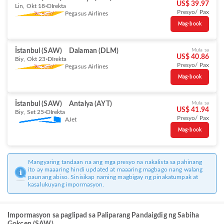
US$ 39.97
Lin, Okt 18
DIrekta
Presyo/ Pax
Pegasus Airlines
Mag-book
İstanbul (SAW)
Dalaman (DLM)
Mula sa
US$ 40.86
Biy, Okt 23
DIrekta
Presyo/ Pax
Pegasus Airlines
Mag-book
İstanbul (SAW)
Antalya (AYT)
Mula sa
US$ 41.94
Biy, Set 25
DIrekta
Presyo/ Pax
AJet
Mag-book
Mangyaring tandaan na ang mga presyo na nakalista sa pahinang
ito ay maaaring hindi updated at maaaring magbago nang walang
paunang abiso. Sinisikap naming magbigay ng pinakatumpak at
kasalukuyang impormasyon.
Impormasyon sa paglipad sa Paliparang Pandaigdig ng Sabiha