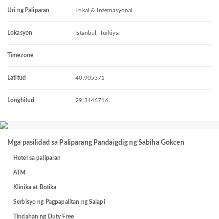
Uri ng Paliparan
Lokal & Internasyonal
Lokasyon
İstanbul, Turkiya
Timezone
Latitud
40.905371
Longhitud
29.3146716
Mga pasilidad sa Paliparang Pandaigdig ng Sabiha Gokcen
Hotel sa paliparan
ATM
Klinika at Botika
Serbisyo ng Pagpapalitan ng Salapi
Tindahan ng Duty Free