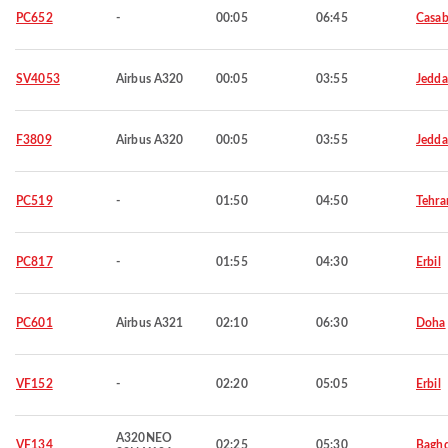
PC652
-
00:05
06:45
Casab
SV4053
Airbus A320
00:05
03:55
Jedd
F3809
Airbus A320
00:05
03:55
Jedd
PC519
-
01:50
04:50
Tehra
PC817
-
01:55
04:30
Erbil
PC601
Airbus A321
02:10
06:30
Doha
VF152
-
02:20
05:05
Erbil
A320NEO
VF134
02:25
05:30
Bagh