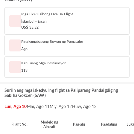
Gokcen (SAW)
Mga Eksklusibong Deal sa Flight
İstanbul - Ercan
US$ 35.52
Pinakamababang Buwan ng Pamasahe
Ago
Kabuuang Mga Destinasyon
113
Suriin ang mga iskedyul ng flight sa Paliparang Pandaigdig ng
Sabiha Gokcen (SAW)
Lun, Ago 10
Mar, Ago 11
Miy, Ago 12
Huw, Ago 13
Modelo ng
Flight No.
Pag-alis
Pagdating
Luga
Aircraft