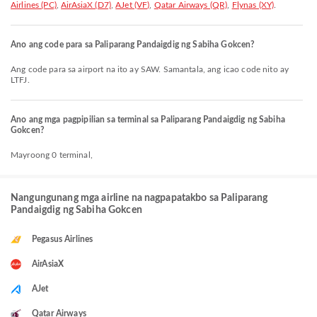
Airlines (PC)
,
AirAsiaX (D7)
,
AJet (VF)
,
Qatar Airways (QR)
,
Flynas (XY)
.
Ano ang code para sa Paliparang Pandaigdig ng Sabiha Gokcen?
Ang code para sa airport na ito ay SAW. Samantala, ang icao code nito ay
LTFJ.
Ano ang mga pagpipilian sa terminal sa Paliparang Pandaigdig ng Sabiha
Gokcen?
Mayroong 0 terminal,
Nangungunang mga airline na nagpapatakbo sa Paliparang
Pandaigdig ng Sabiha Gokcen
Pegasus Airlines
AirAsiaX
AJet
Qatar Airways