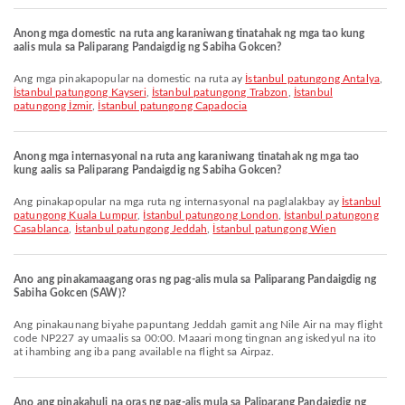
Anong mga domestic na ruta ang karaniwang tinatahak ng mga tao kung
aalis mula sa Paliparang Pandaigdig ng Sabiha Gokcen?
Ang mga pinakapopular na domestic na ruta ay
İstanbul patungong Antalya
,
İstanbul patungong Kayseri
,
İstanbul patungong Trabzon
,
İstanbul
patungong İzmir
,
İstanbul patungong Capadocia
Anong mga internasyonal na ruta ang karaniwang tinatahak ng mga tao
kung aalis sa Paliparang Pandaigdig ng Sabiha Gokcen?
Ang pinakapopular na mga ruta ng internasyonal na paglalakbay ay
İstanbul
patungong Kuala Lumpur
,
İstanbul patungong London
,
İstanbul patungong
Casablanca
,
İstanbul patungong Jeddah
,
İstanbul patungong Wien
Ano ang pinakamaagang oras ng pag-alis mula sa Paliparang Pandaigdig ng
Sabiha Gokcen (SAW)?
Ang pinakaunang biyahe papuntang Jeddah gamit ang Nile Air na may flight
code NP227 ay umaalis sa 00:00. Maaari mong tingnan ang iskedyul na ito
at ihambing ang iba pang available na flight sa Airpaz.
Ano ang pinakahuli na oras ng pag-alis mula sa Paliparang Pandaigdig ng