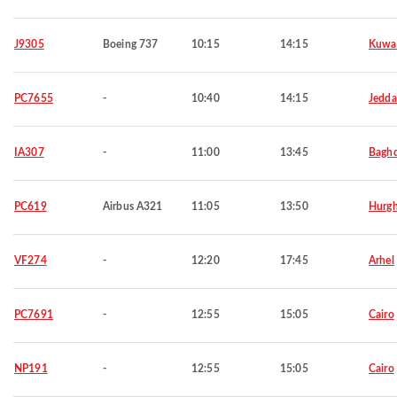
J9305
Boeing 737
10:15
14:15
Kuwa
PC7655
-
10:40
14:15
Jedd
IA307
-
11:00
13:45
Bagh
PC619
Airbus A321
11:05
13:50
Hurg
VF274
-
12:20
17:45
Arhel
PC7691
-
12:55
15:05
Cairo
NP191
-
12:55
15:05
Cairo