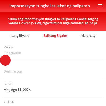
Impormasyon tungkol sa lahat ng paliparan
Suriin ang impormasyon tungkol sa Paliparang Pandaigdig ng
Sabiha Gokcen (SAW), mga terminal, mga pasilidad, at iba pa
Isang Biyahe
Balikang Biyahe
Multi-city
Mula sa
Pinagmulan
Sa
Destinasyon
Pag-alis
Mar, Ago 11, 2026
Pagbalik