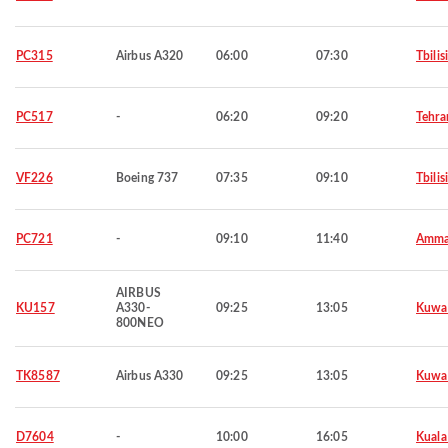
PC315
Airbus A320
06:00
07:30
Tbilis
PC517
-
06:20
09:20
Tehra
VF226
Boeing 737
07:35
09:10
Tbilis
PC721
-
09:10
11:40
Amm
AIRBUS
KU157
A330-
09:25
13:05
Kuwa
800NEO
TK8587
Airbus A330
09:25
13:05
Kuwa
D7604
-
10:00
16:05
Kuala