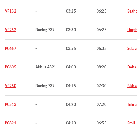
VF132
-
03:25
06:25
Bagh
VF252
Boeing 737
03:30
06:25
Hurg
PC667
-
03:55
06:35
Sulay
PC605
Airbus A321
04:00
08:20
Doha
VF280
Boeing 737
04:15
07:30
Bishk
PC513
-
04:20
07:20
Tehra
PC821
-
04:20
06:55
Erbil