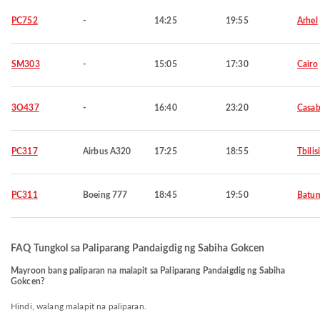
PC752
-
14:25
19:55
Arhel
SM303
-
15:05
17:30
Cairo
3O437
-
16:40
23:20
Casab
PC317
Airbus A320
17:25
18:55
Tbilis
PC311
Boeing 777
18:45
19:50
Batu
FAQ Tungkol sa Paliparang Pandaigdig ng Sabiha Gokcen
Mayroon bang paliparan na malapit sa Paliparang Pandaigdig ng Sabiha
Gokcen?
Hindi, walang malapit na paliparan.