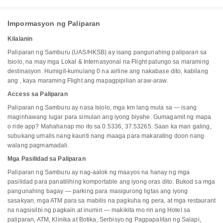
Impormasyon ng Paliparan
Kilalanin
Paliparan ng Samburu (UAS/HKSB) ay isang pangunahing paliparan sa
Isiolo, na may mga Lokal & Internasyonal na Flight patungo sa maraming
destinasyon. Humigit-kumulang 0 na airline ang nakabase dito, kabilang
ang , kaya maraming Flight ang mapagpipilian araw-araw.
Access sa Paliparan
Paliparan ng Samburu ay nasa Isiolo, mga km lang mula sa — isang
maginhawang lugar para simulan ang iyong biyahe. Gumagamit ng mapa
o ride app? Mahahanap mo ito sa 0.5336, 37.53265. Saan ka man galing,
subukang umalis nang kaunti nang maaga para makarating doon nang
walang pagmamadali.
Mga Pasilidad sa Paliparan
Paliparan ng Samburu ay nag-aalok ng maayos na hanay ng mga
pasilidad para panatilihing komportable ang iyong oras dito. Bukod sa mga
pangunahing bagay — parking para masigurong ligtas ang iyong
sasakyan, mga ATM para sa mabilis na pagkuha ng pera, at mga restaurant
na nagsisilbi ng pagkain at inumin — makikita mo rin ang Hotel sa
paliparan, ATM, Klinika at Botika, Serbisyo ng Pagpapalitan ng Salapi,