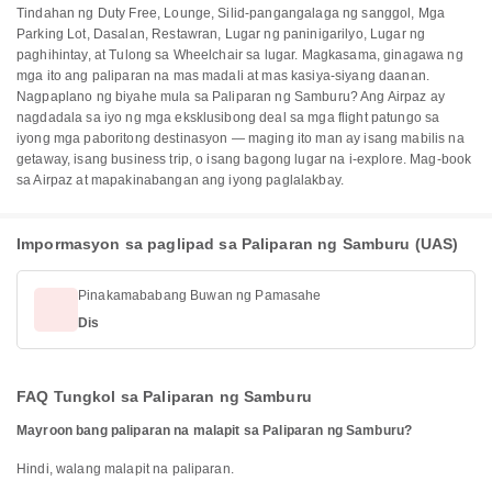
Tindahan ng Duty Free, Lounge, Silid-pangangalaga ng sanggol, Mga
Parking Lot, Dasalan, Restawran, Lugar ng paninigarilyo, Lugar ng
paghihintay, at Tulong sa Wheelchair sa lugar. Magkasama, ginagawa ng
mga ito ang paliparan na mas madali at mas kasiya-siyang daanan.
Nagpaplano ng biyahe mula sa Paliparan ng Samburu? Ang Airpaz ay
nagdadala sa iyo ng mga eksklusibong deal sa mga flight patungo sa
iyong mga paboritong destinasyon — maging ito man ay isang mabilis na
getaway, isang business trip, o isang bagong lugar na i-explore. Mag-book
sa Airpaz at mapakinabangan ang iyong paglalakbay.
Impormasyon sa paglipad sa Paliparan ng Samburu (UAS)
Pinakamababang Buwan ng Pamasahe
Dis
FAQ Tungkol sa Paliparan ng Samburu
Mayroon bang paliparan na malapit sa Paliparan ng Samburu?
Hindi, walang malapit na paliparan.