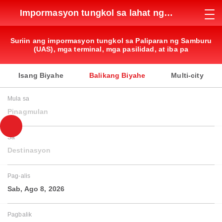
Impormasyon tungkol sa lahat ng
paliparan
Suriin ang impormasyon tungkol sa Paliparan ng Samburu
(UAS), mga terminal, mga pasilidad, at iba pa
Isang Biyahe
Balikang Biyahe
Multi-city
Mula sa
Pinagmulan
Sa
Destinasyon
Pag-alis
Sab, Ago 8, 2026
Pagbalik