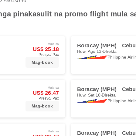
:22 PM GMT+0
a pinakasulit na promo flight mula s
Mula sa
Boracay (MPH)
Cebu
US$ 25.18
Huw, Ago 13
DIrekta
Presyo/ Pax
Philippine Airl
Mag-book
Mula sa
Boracay (MPH)
Cebu
US$ 26.47
Huw, Set 10
DIrekta
Presyo/ Pax
Philippine Airl
Mag-book
Mula sa
Boracay (MPH)
Cebu