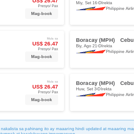
US$ 26.47
Miy, Set 16
DIrekta
Presyo/ Pax
Philippine Airl
Mag-book
Mula sa
Boracay (MPH)
Cebu
US$ 26.47
Biy, Ago 21
DIrekta
Presyo/ Pax
Philippine Airl
Mag-book
Mula sa
Boracay (MPH)
Cebu
US$ 26.47
Huw, Set 3
DIrekta
Presyo/ Pax
Philippine Airl
Mag-book
nakalista sa pahinang ito ay maaaring hindi updated at maaaring 
katumpak at kasalukuyang impormasyon.