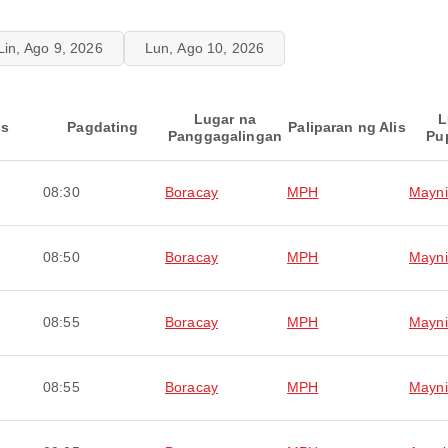
Lin, Ago 9, 2026
Lun, Ago 10, 2026
Lugar na
L
is
Pagdating
Paliparan ng Alis
Panggagalingan
Pu
08:30
Boracay
MPH
Mayni
08:50
Boracay
MPH
Mayni
08:55
Boracay
MPH
Mayni
08:55
Boracay
MPH
Mayni