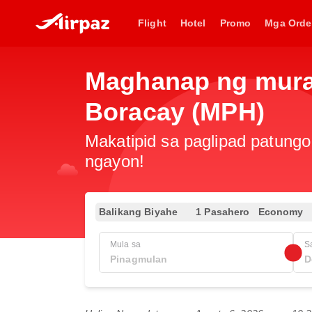
Flight
Hotel
Promo
Mga Orde
Maghanap ng murang
Boracay (MPH)
Makatipid sa paglipad patungo
ngayon!
Balikang Biyahe
1 Pasahero
Economy
Mula sa
S