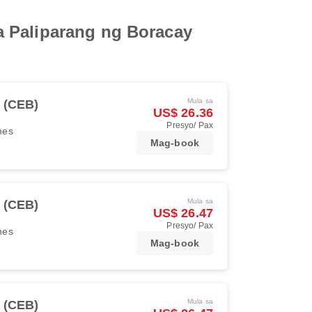
a Paliparang ng Boracay
Mula sa
 (CEB)
US$ 26.36
Presyo/ Pax
ines
Mag-book
Mula sa
 (CEB)
US$ 26.47
Presyo/ Pax
ines
Mag-book
Mula sa
 (CEB)