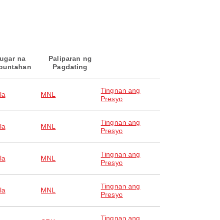
ugar na
Paliparan ng
puntahan
Pagdating
Tingnan ang
la
MNL
Presyo
Tingnan ang
la
MNL
Presyo
Tingnan ang
la
MNL
Presyo
Tingnan ang
la
MNL
Presyo
Tingnan ang