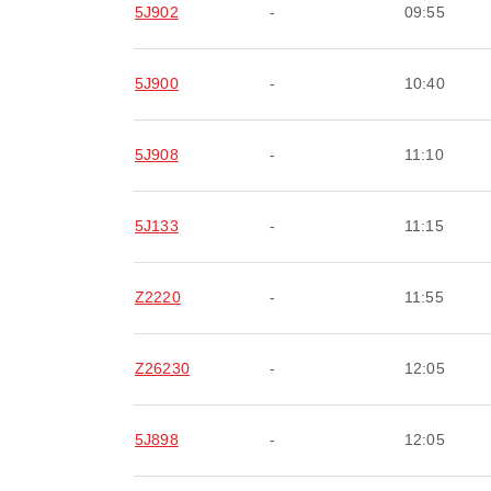
5J902
-
09:55
5J900
-
10:40
5J908
-
11:10
5J133
-
11:15
Z2220
-
11:55
Z26230
-
12:05
5J898
-
12:05