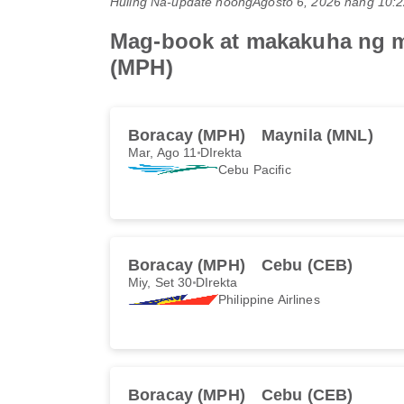
Huling Na-update noong
Agosto 6, 2026 nang 10
Mag-book at makakuha ng mg
(MPH)
Boracay (MPH)
Maynila (MNL)
Mar, Ago 11
DIrekta
Cebu Pacific
Boracay (MPH)
Cebu (CEB)
Miy, Set 30
DIrekta
Philippine Airlines
Boracay (MPH)
Cebu (CEB)