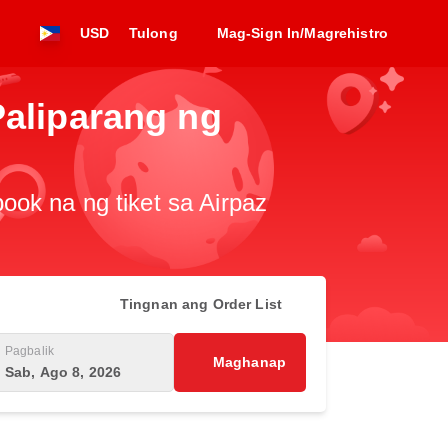
USD
Tulong
Mag-Sign In/Magrehistro
Paliparang ng
ook na ng tiket sa Airpaz
Tingnan ang Order List
Pagbalik
Maghanap
Sab, Ago 8, 2026