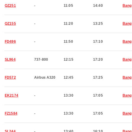
QZ251
-
11:05
14:40
Bang
QZ155
-
11:20
13:25
Bang
FD496
-
11:50
17:10
Bang
SL964
737-800
12:15
17:20
Bang
FD572
Airbus A320
12:45
17:25
Bang
EK2174
-
13:30
17:05
Bang
FZ1584
-
13:30
17:05
Bang
SL244
-
13:40
16:10
Bang