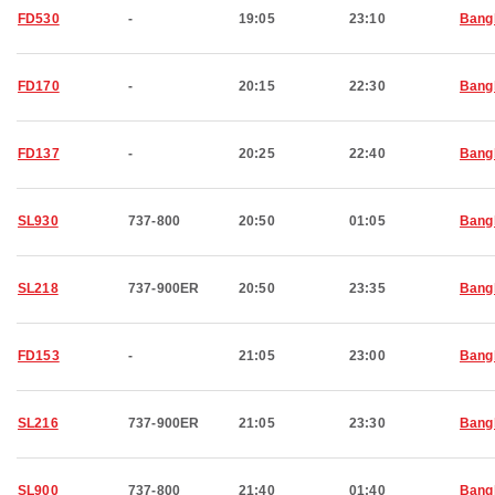
FD530
-
19:05
23:10
Bang
FD170
-
20:15
22:30
Bang
FD137
-
20:25
22:40
Bang
SL930
737-800
20:50
01:05
Bang
SL218
737-900ER
20:50
23:35
Bang
FD153
-
21:05
23:00
Bang
SL216
737-900ER
21:05
23:30
Bang
SL900
737-800
21:40
01:40
Bang