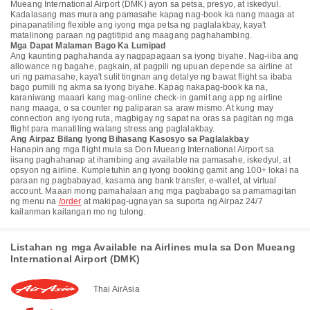
Mueang International Airport (DMK) ayon sa petsa, presyo, at iskedyul.
Kadalasang mas mura ang pamasahe kapag nag-book ka nang maaga at
pinapanatiling flexible ang iyong mga petsa ng paglalakbay, kaya't
matalinong paraan ng pagtitipid ang maagang paghahambing.
Mga Dapat Malaman Bago Ka Lumipad
Ang kaunting paghahanda ay nagpapagaan sa iyong biyahe. Nag-iiba ang
allowance ng bagahe, pagkain, at pagpili ng upuan depende sa airline at
uri ng pamasahe, kaya't sulit tingnan ang detalye ng bawat flight sa ibaba
bago pumili ng akma sa iyong biyahe. Kapag nakapag-book ka na,
karaniwang maaari kang mag-online check-in gamit ang app ng airline
nang maaga, o sa counter ng paliparan sa araw mismo. At kung may
connection ang iyong ruta, magbigay ng sapat na oras sa pagitan ng mga
flight para manatiling walang stress ang paglalakbay.
Ang Airpaz Bilang Iyong Bihasang Kasosyo sa Paglalakbay
Hanapin ang mga flight mula sa Don Mueang International Airport sa
iisang paghahanap at ihambing ang available na pamasahe, iskedyul, at
opsyon ng airline. Kumpletuhin ang iyong booking gamit ang 100+ lokal na
paraan ng pagbabayad, kasama ang bank transfer, e-wallet, at virtual
account. Maaari mong pamahalaan ang mga pagbabago sa pamamagitan
ng menu na
/order
at makipag-ugnayan sa suporta ng Airpaz 24/7
kailanman kailangan mo ng tulong.
Listahan ng mga Available na Airlines mula sa Don Mueang
International Airport (DMK)
Thai AirAsia