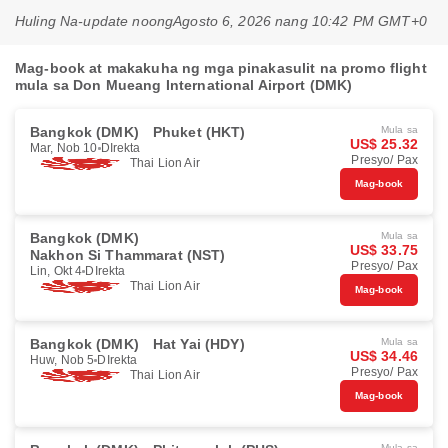
Huling Na-update noong
Agosto 6, 2026 nang 10:42 PM GMT+0
Mag-book at makakuha ng mga pinakasulit na promo flight
mula sa Don Mueang International Airport (DMK)
Bangkok (DMK)
Phuket (HKT)
Mula sa
US$ 25.32
Mar, Nob 10
DIrekta
Presyo/ Pax
Thai Lion Air
Mag-book
Bangkok (DMK)
Mula sa
US$ 33.75
Nakhon Si Thammarat (NST)
Presyo/ Pax
Lin, Okt 4
DIrekta
Thai Lion Air
Mag-book
Bangkok (DMK)
Hat Yai (HDY)
Mula sa
US$ 34.46
Huw, Nob 5
DIrekta
Presyo/ Pax
Thai Lion Air
Mag-book
Mula sa