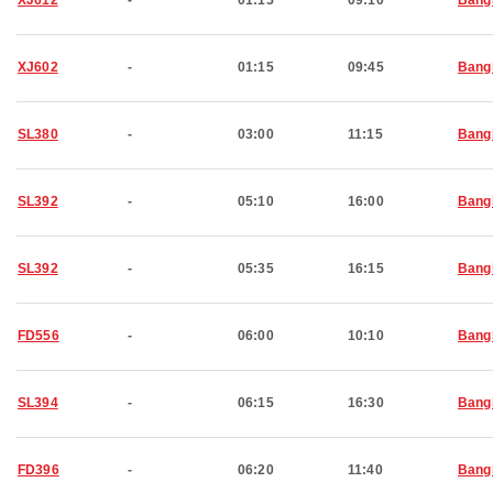
XJ612
-
01:15
09:10
Bang
XJ602
-
01:15
09:45
Bang
SL380
-
03:00
11:15
Bang
SL392
-
05:10
16:00
Bang
SL392
-
05:35
16:15
Bang
FD556
-
06:00
10:10
Bang
SL394
-
06:15
16:30
Bang
FD396
-
06:20
11:40
Bang