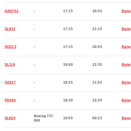
GA8753
-
17:15
20:55
Bang
SL932
-
17:15
21:15
Bang
QG513
-
17:15
20:55
Bang
SL116
-
18:00
21:30
Bang
QZ257
-
18:25
21:55
Bang
FD596
-
18:30
22:25
Bang
Boeing 737-
SL920
19:05
00:15
Bang
800