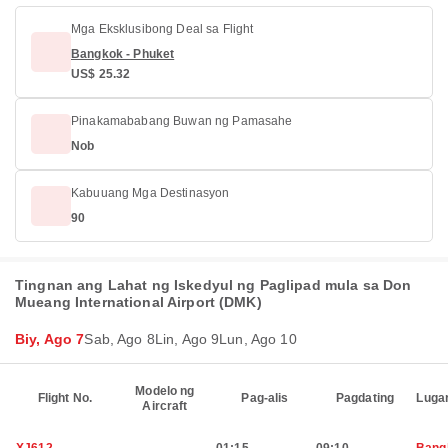
Mga Eksklusibong Deal sa Flight
Bangkok - Phuket
US$ 25.32
Pinakamababang Buwan ng Pamasahe
Nob
Kabuuang Mga Destinasyon
90
Tingnan ang Lahat ng Iskedyul ng Paglipad mula sa Don
Mueang International Airport (DMK)
Biy, Ago 7
Sab, Ago 8
Lin, Ago 9
Lun, Ago 10
Modelo ng
Flight No.
Pag-alis
Pagdating
Luga
Aircraft