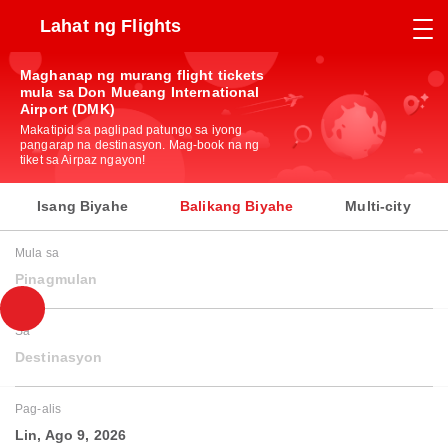
Lahat ng Flights
Maghanap ng murang flight tickets
mula sa Don Mueang International
Airport (DMK)
Makatipid sa paglipad patungo sa iyong
pangarap na destinasyon. Mag-book na ng
tiket sa Airpaz ngayon!
Isang Biyahe
Balikang Biyahe
Multi-city
Mula sa
Pinagmulan
Sa
Destinasyon
Pag-alis
Lin, Ago 9, 2026