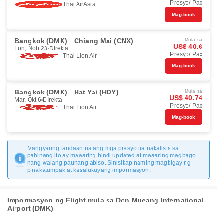
Presyo/ Pax
Thai AirAsia
Mag-book
Bangkok (DMK)
Chiang Mai (CNX)
Mula sa
US$ 40.6
Lun, Nob 23
DIrekta
Presyo/ Pax
Thai Lion Air
Mag-book
Bangkok (DMK)
Hat Yai (HDY)
Mula sa
US$ 40.74
Mar, Okt 6
DIrekta
Presyo/ Pax
Thai Lion Air
Mag-book
Mangyaring tandaan na ang mga presyo na nakalista sa
pahinang ito ay maaaring hindi updated at maaaring magbago
nang walang paunang abiso. Sinisikap naming magbigay ng
pinakatumpak at kasalukuyang impormasyon.
Impormasyon ng Flight mula sa Don Mueang International
Airport (DMK)