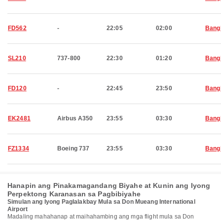
FD562
-
22:05
02:00
Bang
SL210
737-800
22:30
01:20
Bang
FD120
-
22:45
23:50
Bang
EK2481
Airbus A350
23:55
03:30
Bang
FZ1334
Boeing 737
23:55
03:30
Bang
Hanapin ang Pinakamagandang Biyahe at Kunin ang Iyong
Perpektong Karanasan sa Pagbibiyahe
Simulan ang Iyong Paglalakbay Mula sa Don Mueang International
Airport
Madaling mahahanap at maihahambing ang mga flight mula sa Don