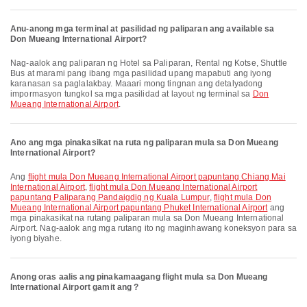
Anu-anong mga terminal at pasilidad ng paliparan ang available sa
Don Mueang International Airport?
Nag-aalok ang paliparan ng Hotel sa Paliparan, Rental ng Kotse, Shuttle
Bus at marami pang ibang mga pasilidad upang mapabuti ang iyong
karanasan sa paglalakbay. Maaari mong tingnan ang detalyadong
impormasyon tungkol sa mga pasilidad at layout ng terminal sa
Don
Mueang International Airport
.
Ano ang mga pinakasikat na ruta ng paliparan mula sa Don Mueang
International Airport?
Ang
flight mula Don Mueang International Airport papuntang Chiang Mai
International Airport
,
flight mula Don Mueang International Airport
papuntang Paliparang Pandaigdig ng Kuala Lumpur
,
flight mula Don
Mueang International Airport papuntang Phuket International Airport
ang
mga pinakasikat na rutang paliparan mula sa Don Mueang International
Airport. Nag-aalok ang mga rutang ito ng maginhawang koneksyon para sa
iyong biyahe.
Anong oras aalis ang pinakamaagang flight mula sa Don Mueang
International Airport gamit ang ?