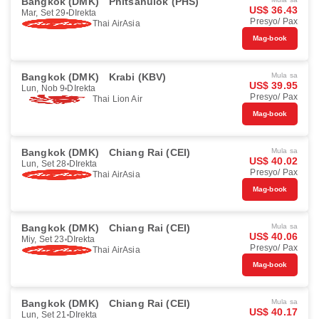
Bangkok (DMK)
Phitsanulok (PHS)
US$ 36.43
Mar, Set 29
DIrekta
Presyo/ Pax
Thai AirAsia
Mag-book
Bangkok (DMK)
Krabi (KBV)
Mula sa
US$ 39.95
Lun, Nob 9
DIrekta
Presyo/ Pax
Thai Lion Air
Mag-book
Bangkok (DMK)
Chiang Rai (CEI)
Mula sa
US$ 40.02
Lun, Set 28
DIrekta
Presyo/ Pax
Thai AirAsia
Mag-book
Bangkok (DMK)
Chiang Rai (CEI)
Mula sa
US$ 40.06
Miy, Set 23
DIrekta
Presyo/ Pax
Thai AirAsia
Mag-book
Bangkok (DMK)
Chiang Rai (CEI)
Mula sa
US$ 40.17
Lun, Set 21
DIrekta