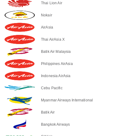
Thai Lion Air
Nokair
AirAsia
Thai AirAsia X
Batik Air Malaysia
Philippines AirAsia
Indonesia AirAsia
Cebu Pacific
Myanmar Airways International
Batik Air
Bangkok Airways