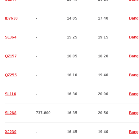
ID7630
-
14:05
17:40
Bang
SL364
-
15:25
19:15
Bang
QZ157
-
16:05
18:20
Bang
QZ255
-
16:10
19:40
Bang
SL116
-
16:30
20:00
Bang
SL268
737-800
16:35
20:50
Bang
XJ230
-
16:45
19:40
Bang