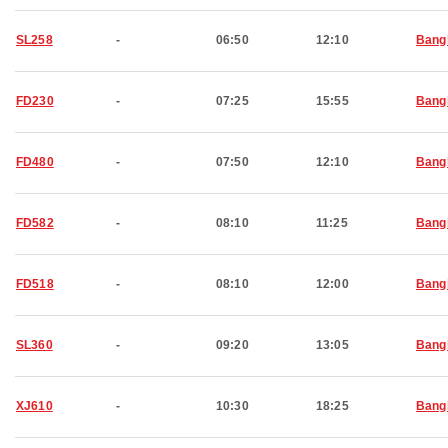
SL258
-
06:50
12:10
Bang
FD230
-
07:25
15:55
Bang
FD480
-
07:50
12:10
Bang
FD582
-
08:10
11:25
Bang
FD518
-
08:10
12:00
Bang
SL360
-
09:20
13:05
Bang
XJ610
-
10:30
18:25
Bang